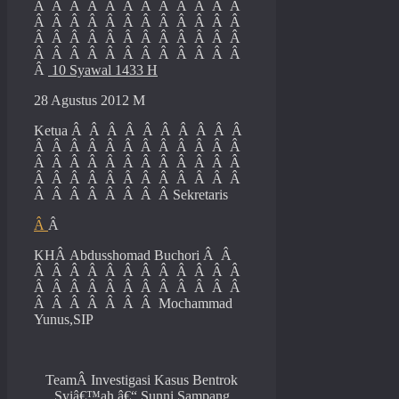
Â Â Â Â Â Â Â Â Â Â Â Â
Â Â Â Â Â Â Â Â Â Â Â Â
Â Â Â Â Â Â Â Â Â Â Â Â
Â Â Â Â Â Â Â Â Â Â Â Â
Â
10 Syawal 1433 H
28 Agustus 2012 M
Ketua Â Â Â Â Â Â Â Â Â Â
Â Â Â Â Â Â Â Â Â Â Â Â
Â Â Â Â Â Â Â Â Â Â Â Â
Â Â Â Â Â Â Â Â Â Â Â Â
Â Â Â Â Â Â Â Â Sekretaris
Â
Â
KHÂ Abdusshomad Buchori Â Â
Â Â Â Â Â Â Â Â Â Â Â Â
Â Â Â Â Â Â Â Â Â Â Â Â
Â Â Â Â Â Â Â Mochammad
Yunus,SIP
TeamÂ Investigasi Kasus Bentrok
Syiâ€™ah â€“ Sunni Sampang