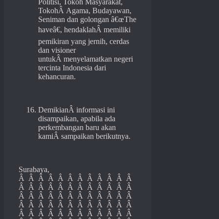
Politisi, Tokoh Masyarakat,
TokohÂ Agama, Budayawan,
Seniman dan golongan â€œThe
haveâ€, hendaklahÂ memiliki
pemikiran yang jernih, cerdas
dan visioner
untukÂ menyelamatkan negeri
tercinta Indonesia dari
kehancuran.
DemikianÂ informasi ini
disampaikan, apabila ada
perkembangan baru akan
kamiÂ sampaikan berikutnya.
Surabaya,
Â Â Â Â Â Â Â Â Â Â Â Â
Â Â Â Â Â Â Â Â Â Â Â Â
Â Â Â Â Â Â Â Â Â Â Â Â
Â Â Â Â Â Â Â Â Â Â Â Â
Â Â Â Â Â Â Â Â Â Â Â Â