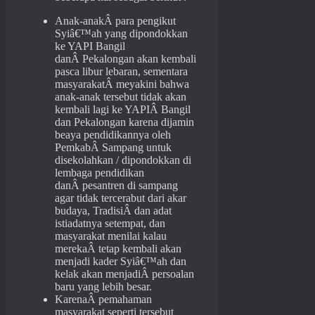
Anak-anakÂ para pengikut
Syiâ€™ah yang dipondokkan
ke YAPI Bangil
danÂ Pekalongan akan kembali
pasca libur lebaran, sementara
masyarakatÂ meyakini bahwa
anak-anak tersebut tidak akan
kembali lagi ke YAPIÂ Bangil
dan Pekalongan karena dijamin
beaya pendidikannya oleh
PemkabÂ Sampang untuk
disekolahkan / dipondokkan di
lembaga pendidikan
danÂ pesantren di sampang
agar tidak tercerabut dari akar
budaya, TradisiÂ dan adat
istiadatnya setempat, dan
masyarakat menilai kalau
merekaÂ tetap kembali akan
menjadi kader Syiâ€™ah dan
kelak akan menjadiÂ persoalan
baru yang lebih besar.
KarenaÂ pemahaman
masyarakat seperti tersebut