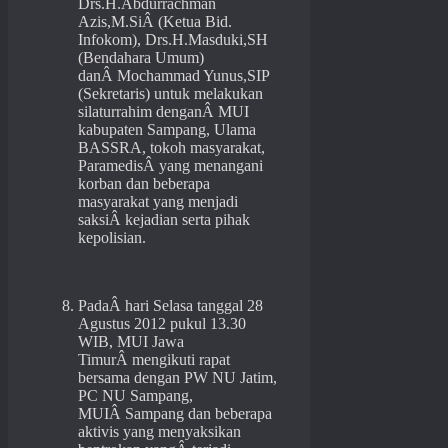
Drs.H.Abdurrachman
Azis,M.SiÂ (Ketua Bid.
Infokom), Drs.H.Masduki,SH
(Bendahara Umum)
danÂ Mochammad Yunus,SIP
(Sekretaris) untuk melakukan
silaturrahim denganÂ MUI
kabupaten Sampang, Ulama
BASSRA, tokoh masyarakat,
ParamedisÂ yang menangani
korban dan beberapa
masyarakat yang menjadi
saksiÂ kejadian serta pihak
kepolisian.
PadaÂ hari Selasa tanggal 28
Agustus 2012 pukul 13.30
WIB, MUI Jawa
TimurÂ mengikuti rapat
bersama dengan PW NU Jatim,
PC NU Sampang,
MUIÂ Sampang dan beberapa
aktivis yang menyaksikan