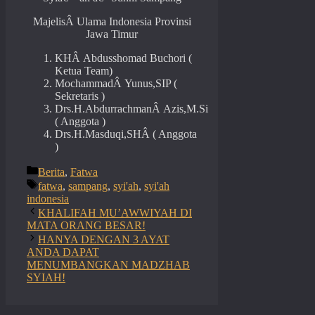
MajelisÂ Ulama Indonesia Provinsi
Jawa Timur
KHÂ Abdusshomad Buchori (
Ketua Team)
MochammadÂ Yunus,SIP (
Sekretaris )
Drs.H.AbdurrachmanÂ Azis,M.Si
( Anggota )
Drs.H.Masduqi,SHÂ ( Anggota
)
Categories
Berita
,
Fatwa
Tags
fatwa
,
sampang
,
syi'ah
,
syi'ah
indonesia
KHALIFAH MU’AWWIYAH DI
MATA ORANG BESAR!
HANYA DENGAN 3 AYAT
ANDA DAPAT
MENUMBANGKAN MADZHAB
SYIAH!