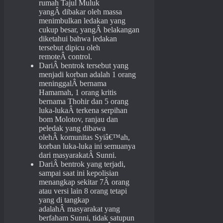
rumah Tajul Muluk
yangÂ dibakar oleh massa
menimbulkan ledakan yang
cukup besar, yangÂ belakangan
diketahui bahwa ledakan
tersebut dipicu oleh
remoteÂ control.
DariÂ bentrok tersebut yang
menjadi korban adalah 1 orang
meninggalÂ bernama
Hamamah, 1 orang kritis
bernama Thohir dan 5 orang
luka-lukaÂ terkena serpihan
bom Molotov, ranjau dan
peledak yang dibawa
olehÂ komunitas Syiâ€™ah,
korban luka-luka ini semuanya
dari masyarakatÂ Sunni.
DariÂ bentrok yang terjadi,
sampai saat ini kepolisian
menangkap sekitar 7Â orang
atau versi lain 8 orang tetapi
yang di tangkap
adalahÂ masyarakat yang
berfaham Sunni, tidak satupun