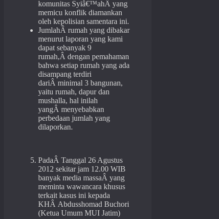
komunitas Syiâ€™ahÂ yang
memicu konflik diamankan
oleh kepolisian samentara ini.
JumlahÂ rumah yang dibakar
menurut laporan yang kami
dapat sebanyak 9
rumah,Â dengan pemahaman
bahwa setiap rumah yang ada
disampang terdiri
dariÂ minimal 3 bangunan,
yaitu rumah, dapur dan
mushalla, hal inilah
yangÂ menyebabkan
perbedaan jumlah yang
dilaporkan.
PadaÂ Tanggal 26 Agustus
2012 sekitar jam 12.00 WIB
banyak media massaÂ yang
meminta wawancara khusus
terkait kasus ini kepada
KHÂ Abdusshomad Buchori
(Ketua Umum MUI Jatim)