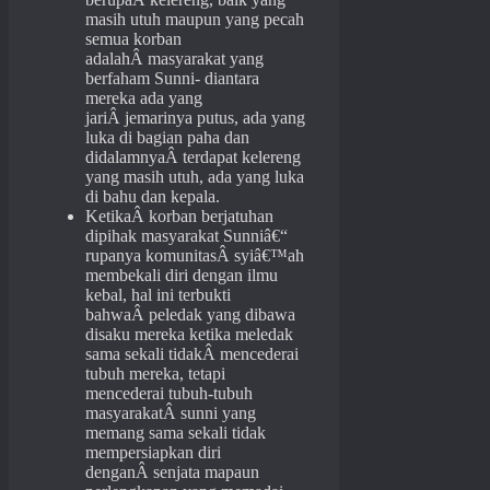
masih utuh maupun yang pecah
semua korban
adalahÂ masyarakat yang
berfaham Sunni- diantara
mereka ada yang
jariÂ jemarinya putus, ada yang
luka di bagian paha dan
didalamnyaÂ terdapat kelereng
yang masih utuh, ada yang luka
di bahu dan kepala.
KetikaÂ korban berjatuhan
dipihak masyarakat Sunniâ€“
rupanya komunitasÂ syiâ€™ah
membekali diri dengan ilmu
kebal, hal ini terbukti
bahwaÂ peledak yang dibawa
disaku mereka ketika meledak
sama sekali tidakÂ mencederai
tubuh mereka, tetapi
mencederai tubuh-tubuh
masyarakatÂ sunni yang
memang sama sekali tidak
mempersiapkan diri
denganÂ senjata mapaun