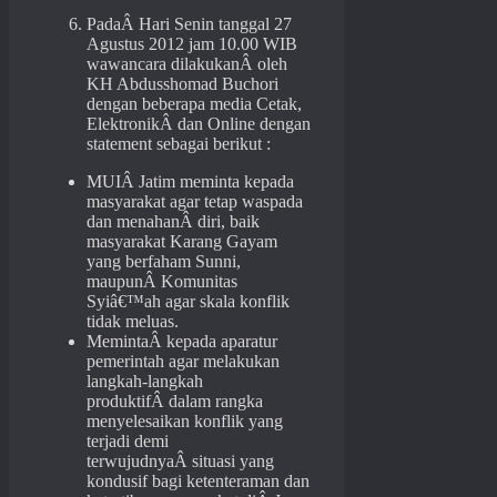
PadaÂ Hari Senin tanggal 27
Agustus 2012 jam 10.00 WIB
wawancara dilakukanÂ oleh
KH Abdusshomad Buchori
dengan beberapa media Cetak,
ElektronikÂ dan Online dengan
statement sebagai berikut :
MUIÂ Jatim meminta kepada
masyarakat agar tetap waspada
dan menahanÂ diri, baik
masyarakat Karang Gayam
yang berfaham Sunni,
maupunÂ Komunitas
Syiâ€™ah agar skala konflik
tidak meluas.
MemintaÂ kepada aparatur
pemerintah agar melakukan
langkah-langkah
produktifÂ dalam rangka
menyelesaikan konflik yang
terjadi demi
terwujudnyaÂ situasi yang
kondusif bagi ketenteraman dan