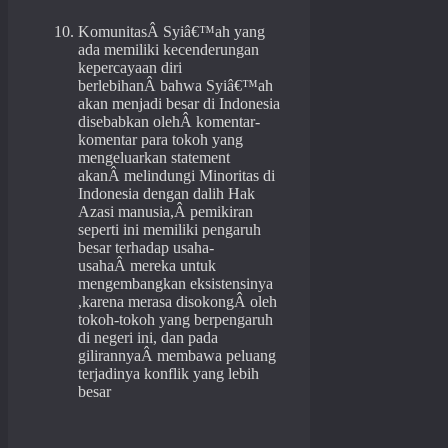
KomunitasÂ Syiâ€™ah yang
ada memiliki kecenderungan
kepercayaan diri
berlebihanÂ bahwa Syiâ€™ah
akan menjadi besar di Indonesia
disebabkan olehÂ komentar-
komentar para tokoh yang
mengeluarkan statement
akanÂ melindungi Minoritas di
Indonesia dengan dalih Hak
Azasi manusia,Â pemikiran
seperti ini memiliki pengaruh
besar terhadap usaha-
usahaÂ mereka untuk
mengembangkan eksistensinya
,karena merasa disokongÂ oleh
tokoh-tokoh yang berpengaruh
di negeri ini, dan pada
gilirannyaÂ membawa peluang
terjadinya konflik yang lebih
besar