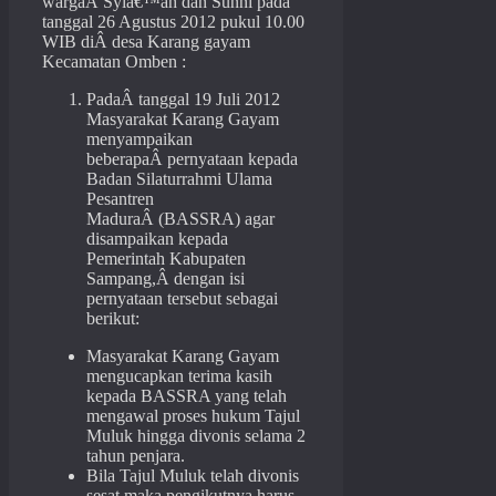
wargaÂ Syiâ€™ah dan Sunni pada
tanggal 26 Agustus 2012 pukul 10.00
WIB diÂ desa Karang gayam
Kecamatan Omben :
PadaÂ tanggal 19 Juli 2012
Masyarakat Karang Gayam
menyampaikan
beberapaÂ pernyataan kepada
Badan Silaturrahmi Ulama
Pesantren
MaduraÂ (BASSRA) agar
disampaikan kepada
Pemerintah Kabupaten
Sampang,Â dengan isi
pernyataan tersebut sebagai
berikut:
Masyarakat Karang Gayam
mengucapkan terima kasih
kepada BASSRA yang telah
mengawal proses hukum Tajul
Muluk hingga divonis selama 2
tahun penjara.
Bila Tajul Muluk telah divonis
sesat maka pengikutnya harus