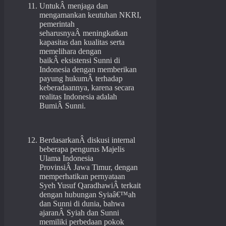
UntukÂ menjaga dan
mengamankan keutuhan NKRI,
pemerintah
seharusnyaÂ meningkatkan
kapasitas dan kualitas serta
memelihara dengan
baikÂ eksistensi Sunni di
Indonesia dengan memberikan
payung hukumÂ terhadap
keberadaannya, karena secara
realitas Indonesia adalah
BumiÂ Sunni.
BerdasarkanÂ diskusi internal
beberapa pengurus Majelis
Ulama Indonesia
ProvinsiÂ Jawa Timur, dengan
memperhatikan pernyataan
Syeh Yusuf QaradhawiÂ terkait
dengan hubungan Syiaâ€™ah
dan Sunni di dunia, bahwa
ajaranÂ Syiah dan Sunni
memiliki perbedaan pokok