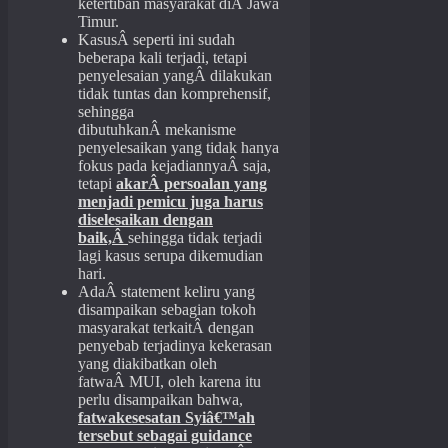
ketertiban masyarakat diÂ Jawa
Timur.
KasusÂ seperti ini sudah
beberapa kali terjadi, tetapi
penyelesaian yangÂ dilakukan
tidak tuntas dan komprehensif,
sehingga
dibutuhkanÂ mekanisme
penyelesaikan yang tidak hanya
fokus pada kejadiannyaÂ saja,
tetapi
akarÂ persoalan yang
menjadi pemicu juga harus
diselesaikan dengan
baik,Â
sehingga tidak terjadi
lagi kasus serupa dikemudian
hari.
AdaÂ statement keliru yang
disampaikan sebagian tokoh
masyarakat terkaitÂ dengan
penyebab terjadinya kekerasan
yang diakibatkan oleh
fatwaÂ MUI, oleh karena itu
perlu disampaikan bahwa,
fatwakesesatan Syiâ€™ah
tersebut sebagai guidance