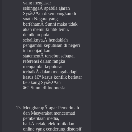
yang mendasar
sehinggaÂ apabila ajaran
Syiâ€™ah dikembangkan di
suatu Negara yang
berfahamÂ Sunni maka tidak
akan memiliki titik temu,
demikian pula
sebaliknya,Â hendaklah
pengambil keputusan di negeri
ini menjadikan
statementÂ tersebut sebagai
referensi dalam rangka
mengambil keputusan
terbaikÂ dalam mengahadapi
kasus â€“ kasus konflik berlatar
belakang Syiâ€™ah
â€“ Sunni di Indonesia.
MengharapÂ agar Pemerintah
dan Masyarakat mencermati
pemberitaan media,
baikÂ cetak, elektronik dan
online yang cenderung distorsif