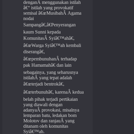
denganÂ menggunakan istilah
â€“ istilah yang provokatif
semisal â€œMusibahÂ Agama
nodai
Sampangâ€,â€Penyerangan
kaum Sunni kepada
KomunitasÂ Syiâ€™ahâ€,
â€œWarga Syiâ€™ah kembali
diserangâ€,
â€œpembunuhanÂ terhadap
pak Hamamahâ€ dan lain
sebagainya, yang seharusnya
istilahÂ yang tepat adalah
â€œterjadi bentrokâ€,
â€œterbunuhâ€, karenaÂ kedua
belah pihak terjadi pertikaian
yang diawali dengan
adanyaÂ provokasi, misalnya
lemparan batu, ledakan bom
Molotov dan ranjauÂ yang
ditanam oleh komunitas
Syiâ€™ah.