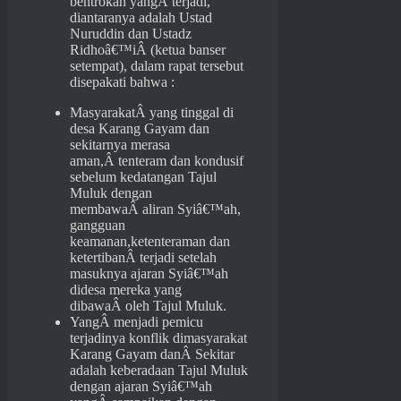
bentrokan yangÂ terjadi,
diantaranya adalah Ustad
Nuruddin dan Ustadz
Ridhoâ€™iÂ (ketua banser
setempat), dalam rapat tersebut
disepakati bahwa :
MasyarakatÂ yang tinggal di
desa Karang Gayam dan
sekitarnya merasa
aman,Â tenteram dan kondusif
sebelum kedatangan Tajul
Muluk dengan
membawaÂ aliran Syiâ€™ah,
gangguan
keamanan,ketenteraman dan
ketertibanÂ terjadi setelah
masuknya ajaran Syiâ€™ah
didesa mereka yang
dibawaÂ oleh Tajul Muluk.
YangÂ menjadi pemicu
terjadinya konflik dimasyarakat
Karang Gayam danÂ Sekitar
adalah keberadaan Tajul Muluk
dengan ajaran Syiâ€™ah