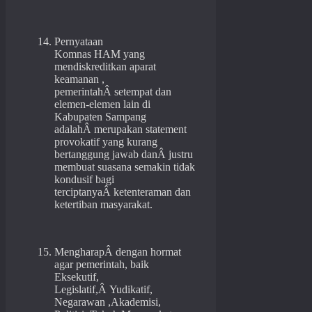
Pernyataan
Komnas HAM yang
mendiskreditkan aparat
keamanan ,
pemerintahÂ setempat dan
elemen-elemen lain di
Kabupaten Sampang
adalahÂ merupakan statement
provokatif yang kurang
bertanggung jawab danÂ justru
membuat suasana semakin tidak
kondusif bagi
terciptanyaÂ ketenteraman dan
ketertiban masyarakat.
MengharapÂ dengan hormat
agar pemerintah, baik
Eksekutif,
Legislatif,Â Yudikatif,
Negarawan ,Akademisi,