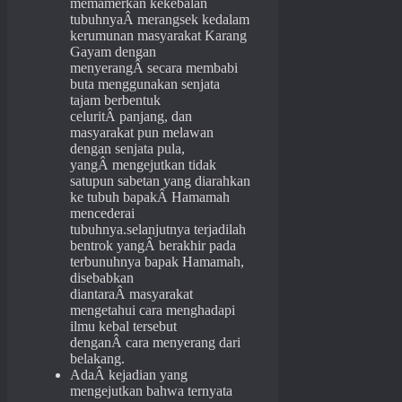
memamerkan kekebalan
tubuhnyaÂ merangsek kedalam
kerumunan masyarakat Karang
Gayam dengan
menyerangÂ secara membabi
buta menggunakan senjata
tajam berbentuk
celuritÂ panjang, dan
masyarakat pun melawan
dengan senjata pula,
yangÂ mengejutkan tidak
satupun sabetan yang diarahkan
ke tubuh bapakÂ Hamamah
mencederai
tubuhnya.selanjutnya terjadilah
bentrok yangÂ berakhir pada
terbunuhnya bapak Hamamah,
disebabkan
diantaraÂ masyarakat
mengetahui cara menghadapi
ilmu kebal tersebut
denganÂ cara menyerang dari
belakang.
AdaÂ kejadian yang
mengejutkan bahwa ternyata