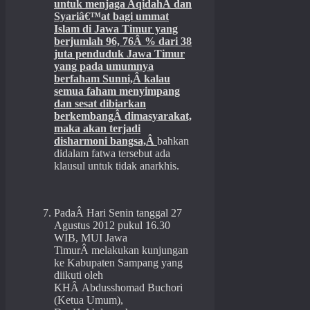
untuk menjaga AqidahÂ dan
Syariâ€™at bagi ummat
Islam di Jawa Timur yang
berjumlah 96, 76Â % dari 38
juta penduduk Jawa Timur
yang pada umumnya
berfaham Sunni,Â kalau
semua faham menyimpang
dan sesat dibiarkan
berkembangÂ dimasyarakat,
maka akan terjadi
disharmoni bangsa,Â
bahkan
didalam fatwa tersebut ada
klausul untuk tidak anarkhis.
PadaÂ Hari Senin tanggal 27
Agustus 2012 pukul 16.30
WIB, MUI Jawa
TimurÂ melakukan kunjungan
ke Kabupaten Sampang yang
diikuti oleh
KHÂ Abdusshomad Buchori
(Ketua Umum),