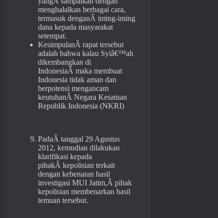
yangÂ sampaikan dengan
menghalalkan berbagai cara,
termasuk denganÂ iming-iming
dana kepada masyarakat
setempat.
KesimpulanÂ rapat tersebut
adalah bahwa kalau Syiâ€™ah
dikembangkan di
IndonesiaÂ maka membuat
Indonesia tidak aman dan
berpotensi mengancam
keutuhanÂ Negara Kesatuan
Republik Indonesia (NKRI)
PadaÂ tanggal 29 Agustus
2012, kemudian dilakukan
klarifikasi kepada
pihakÂ kepolisian terkait
dengan kebenaran hasil
investigasi MUI Jatim,Â pihak
kepolisian membenarkan hasil
temuan tersebut.