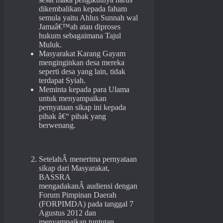
dikembalikan kepada faham
semula yaitu Ahlus Sunnah wal
Jamaâ€™ah atau diproses
hukum sebagaimana Tajul
Muluk.
Masyarakat Karang Gayam
menginginkan desa mereka
seperti desa yang lain, tidak
terdapat Syiah.
Meminta kepada para Ulama
untuk menyampaikan
pernyataan sikap ini kepada
pihak â€“ pihak yang
berwenang.
SetelahÂ menerima pernyataan
sikap dari Masyarakat,
BASSRA
mengadakanÂ audiensi dengan
Forum Pimpinan Daerah
(FORPIMDA) pada tanggal 7
Agustus 2012 dan
menyampaikan tuntutan