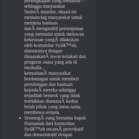
perlengkapan yang memadai –
sehingga masyarakat
SunniÂ mundur, situasi ini
memancing masyarakat untuk
meminta bantuan
danÂ mengambil persenjataan
yang memadai untuk melawan
kekerasan yangÂ dilakukan
oleh komunitas Syiâ€™ah,
diantaranya dengan
disuarakanÂ lewat teriakan dan
pengeras suara yang ada di
mushalla ,
kemudianÂ masyarakat
berdatangan untuk memberi
pertolongan dan bantuan
kepadaÂ mereka sehingga
terjadilah bentrok yang tidak
terelakkan diantaraÂ kedua
belah pihak yang sama-sama
membawa senjata.
SeorangÂ yang bernama bapak
Hamamah dari komunitas
Syiâ€™ah secaraÂ provokatif
dan demonstratif dengan