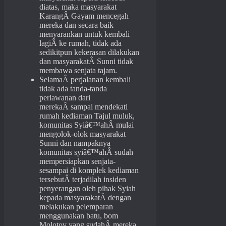
diatas, maka masyarakat
KarangÂ Gayam mencegah
mereka dan secara baik
menyarankan untuk kembali
lagiÂ ke rumah, tidak ada
sedikitpun kekerasan dilakukan
dan masyarakatÂ Sunni tidak
membawa senjata tajam.
SelamaÂ perjalanan kembali
tidak ada tanda-tanda
perlawanan dari
merekaÂ sampai mendekati
rumah kediaman Tajul muluk,
komunitas Syiâ€™ahÂ mulai
mengolok-olok masyarakat
Sunni dan nampaknya
komunitas syiâ€™ahÂ sudah
mempersiapkan senjata-
sesampai di komplek kediaman
tersebutÂ terjadilah insiden
penyerangan oleh pihak Syiah
kepada masyarakatÂ dengan
melakukan pelemparan
menggunakan batu, bom
Molotov yang sudahÂ mereka