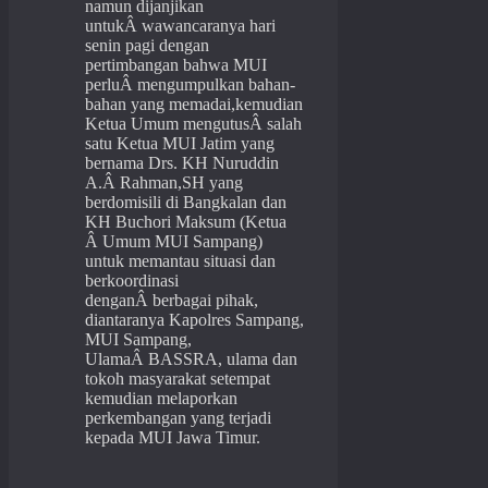
namun dijanjikan
untukÂ wawancaranya hari
senin pagi dengan
pertimbangan bahwa MUI
perluÂ mengumpulkan bahan-
bahan yang memadai,kemudian
Ketua Umum mengutusÂ salah
satu Ketua MUI Jatim yang
bernama Drs. KH Nuruddin
A.Â Rahman,SH yang
berdomisili di Bangkalan dan
KH Buchori Maksum (Ketua
Â Umum MUI Sampang)
untuk memantau situasi dan
berkoordinasi
denganÂ berbagai pihak,
diantaranya Kapolres Sampang,
MUI Sampang,
UlamaÂ BASSRA, ulama dan
tokoh masyarakat setempat
kemudian melaporkan
perkembangan yang terjadi
kepada MUI Jawa Timur.