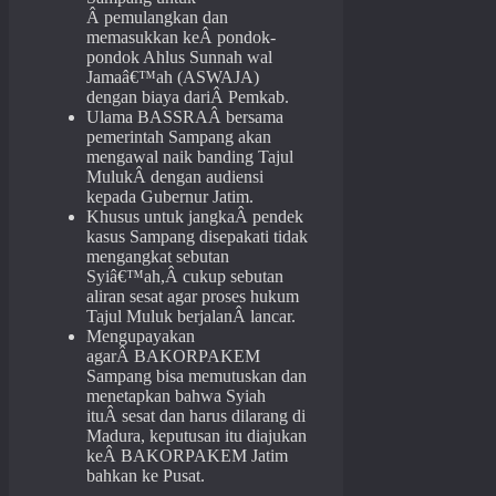
Â pemulangkan dan
memasukkan keÂ pondok-
pondok Ahlus Sunnah wal
Jamaâ€™ah (ASWAJA)
dengan biaya dariÂ Pemkab.
Ulama BASSRAÂ bersama
pemerintah Sampang akan
mengawal naik banding Tajul
MulukÂ dengan audiensi
kepada Gubernur Jatim.
Khusus untuk jangkaÂ pendek
kasus Sampang disepakati tidak
mengangkat sebutan
Syiâ€™ah,Â cukup sebutan
aliran sesat agar proses hukum
Tajul Muluk berjalanÂ lancar.
Mengupayakan
agarÂ BAKORPAKEM
Sampang bisa memutuskan dan
menetapkan bahwa Syiah
ituÂ sesat dan harus dilarang di
Madura, keputusan itu diajukan
keÂ BAKORPAKEM Jatim
bahkan ke Pusat.