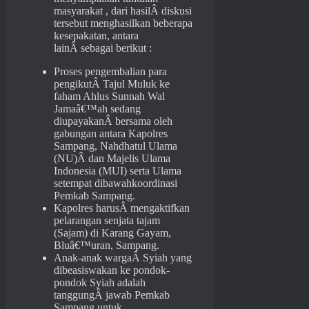
masyarakat , dari hasilÂ diskusi
tersebut menghasilkan beberapa
kesepakatan, antara
lainÂ sebagai berikut :
Proses pengembalian para
pengikutÂ Tajul Muluk ke
faham Ahlus Sunnah Wal
Jamaâ€™ah sedang
diupayakanÂ bersama oleh
gabungan antara Kapolres
Sampang, Nahdhatul Ulama
(NU)Â dan Majelis Ulama
Indonesia (MUI) serta Ulama
setempat dibawahkoordinasi
Pemkab Sampang.
Kapolres harusÂ mengaktifkan
pelarangan senjata tajam
(Sajam) di Karang Gayam,
Bluâ€™uran, Sampang.
Anak-anak wargaÂ Syiah yang
dibeasiswakan ke pondok-
pondok Syiah adalah
tanggungÂ jawab Pemkab
Sampang untuk