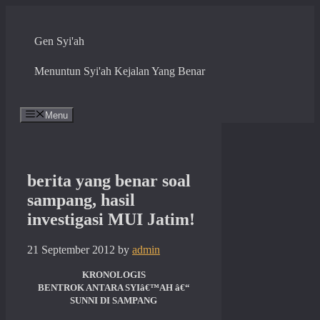
Skip
to
content
Gen Syi'ah
Menuntun Syi'ah Kejalan Yang Benar
Menu
berita yang benar soal
sampang, hasil
investigasi MUI Jatim!
21 September 2012
by
admin
KRONOLOGIS
BENTROK ANTARA SYIâ€™AH â€“
SUNNI DI SAMPANG