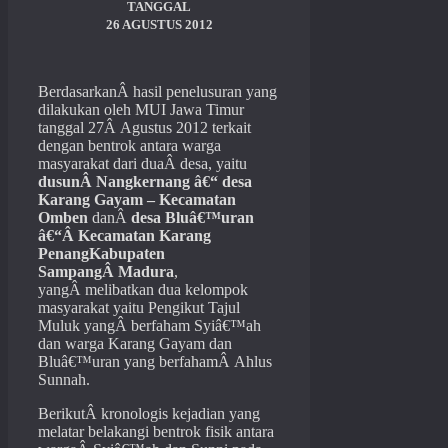
TANGGAL
26 AGUSTUS 2012
BerdasarkanÂ hasil penelusuran yang
dilakukan oleh MUI Jawa Timur
tanggal 27Â Agustus 2012 terkait
dengan bentrok antara warga
masyarakat dari duaÂ desa, yaitu
dusunÂ Nangkernang â€“ desa
Karang Gayam – Kecamatan
Omben
danÂ
desa Bluâ€™uran
â€“Â Kecamatan Karang
Penang
Kabupaten
SampangÂ Madura
,
yangÂ melibatkan dua kelompok
masyarakat yaitu Pengikut Tajul
Muluk yangÂ berfaham Syiâ€™ah
dan warga Karang Gayam dan
Bluâ€™uran yang berfahamÂ Ahlus
Sunnah.
BerikutÂ kronologis kejadian yang
melatar belakangi bentrok fisik antara