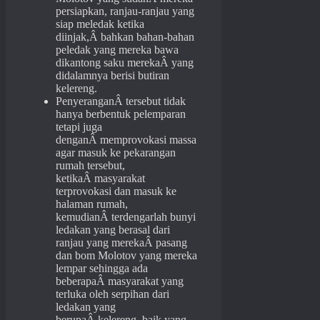
persiapkan, ranjau-ranjau yang
siap meledak ketika
diinjak,Â bahkan bahan-bahan
peledak yang mereka bawa
dikantong saku merekaÂ yang
didalamnya berisi butiran
kelereng.
PenyeranganÂ tersebut tidak
hanya berbentuk pelemparan
tetapi juga
denganÂ memprovokasi massa
agar masuk ke pekarangan
rumah tersebut,
ketikaÂ masyarakat
terprovokasi dan masuk ke
halaman rumah,
kemudianÂ terdengarlah bunyi
ledakan yang berasal dari
ranjau yang merekaÂ pasang
dan bom Molotov yang mereka
lempar sehingga ada
beberapaÂ masyarakat yang
terluka oleh serpihan dari
ledakan yang
berupaÂ kelereng, baik yang