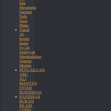
Irak
Menghujat
Sahabat
Nabi
Yang
Mulia
Tokoh
Al-
houthi
Imam
Syi’ah
Zaidiyyah
Mengkafirkan
Seluruh
Muslim
PENGAKUAN
ABU
ALI
MANTAN
SYIAH
RIAFIDHAH
RAFIDHAH
BUKAN
ISLAM,
LEBIH