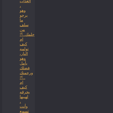
العذاب
،
وهو
يرجو
ما
سلف
من
حلمك..؟!
ام
كيف
تولمه
النار،
وهو
يأمل
فضلك
ورحمتك
..؟!
ام
كيف
يحرقه
لهيبها
،
وأنت
تسمع