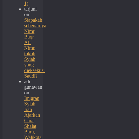
1)
tarjuni
on
Siapakah
sebenarnya
Nimr
Baqr
Al-
Nimr,
tokoh
Syiah
yang
dieksekusi
Saudi?
adi
gunawan
on
Imigran
Syiah
Iran
Ajarkan
Cara
Shalat
Baru,
Walikota