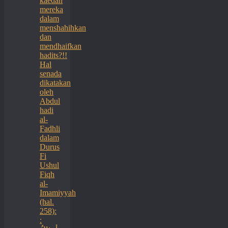
kaedah
mereka
dalam
menshahihkan
dan
mendhaifkan
hadits?!!
Hal
senada
dikatakan
oleh
Abdul
hadi
al-
Fadhli
dalam
Durus
Fi
Ushul
Fiqh
al-
Imamiyyah
(hal.
258):
: