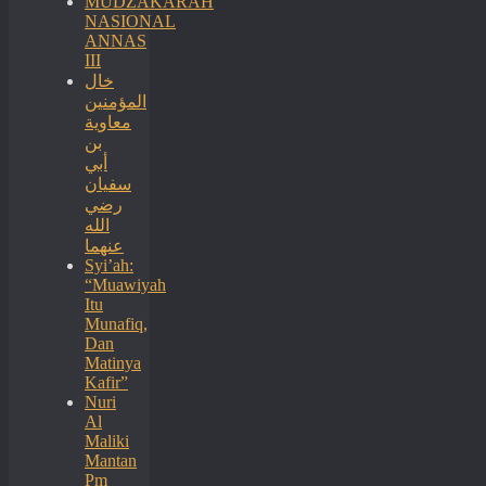
MUDZAKARAH
NASIONAL
ANNAS
III
خال
المؤمنين
معاوية
بن
أبي
سفيان
رضي
الله
عنهما
Syi’ah:
“Muawiyah
Itu
Munafiq,
Dan
Matinya
Kafir”
Nuri
Al
Maliki
Mantan
Pm