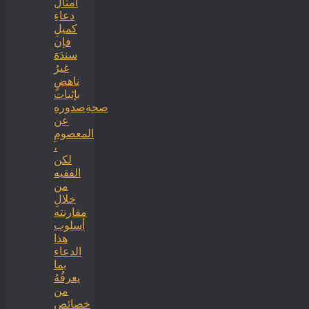
أمثالُ
دعاءِ
كميلِ
فإن
سندَهَ
غيرُ
ناهضٍ
بإثبات
صحةِصدورهِ
عن
المعصومِ
،
لكن
الفقيه
من
خلالِ
مقارنته
أسلوب
هذا
الدعاء
بما
يعرفُهُ
من
خصائص