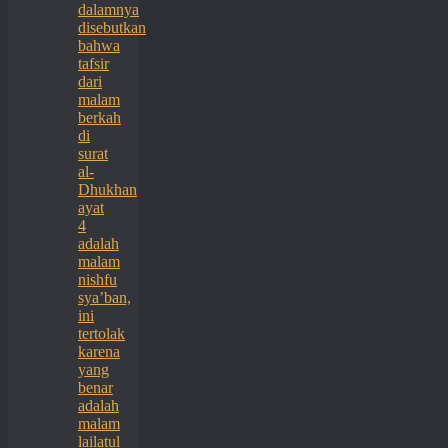
dalamnya
disebutkan
bahwa
tafsir
dari
malam
berkah
di
surat
al-
Dhukhan
ayat
4
adalah
malam
nishfu
sya’ban,
ini
tertolak
karena
yang
benar
adalah
malam
lailatul