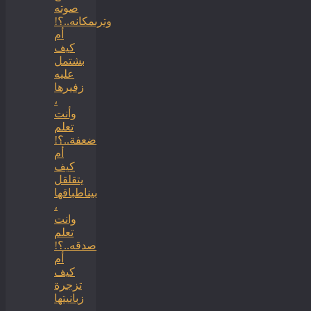
صوته
وترىمكانه..؟!
أم
كيف
بشتمل
عليه
زفيرها
،
وأنت
تعلم
ضعفة..؟!
أم
كيف
يتقلقل
بيناطباقها
،
وانت
تعلم
صدقه..؟!
أم
كيف
تزجرة
زبانيتها