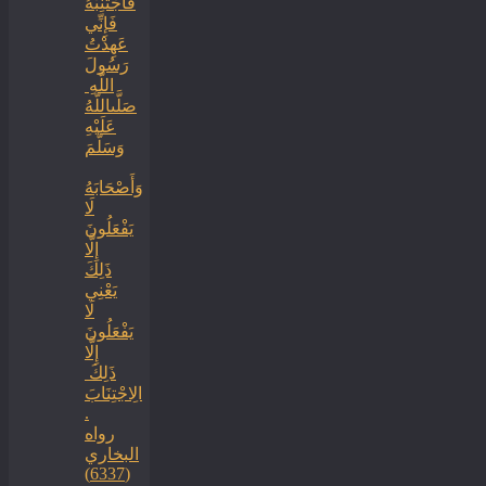
فَاجْتَنِبْهُ
فَإِنِّي
عَهِدْتُ
رَسُولَ
اللَّهِ ‏
‏صَلَّىاللَّهُ
عَلَيْهِ
وَسَلَّمَ
‏وَأَصْحَابَهُ
لَا
يَفْعَلُونَ
إِلَّا
ذَلِكَ
‏‏يَعْنِي
لَا
يَفْعَلُونَ
إِلَّا
ذَلِكَ ‏
‏الِاجْتِنَابَ
.
رواه
البخاري
(6337)