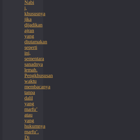
Nabi
i,
khususnya
jika
dijadikan
ajran
yang
diutamakan
seperti
ini,
sementara
sanadnya
lemah.
Pengkhususan
waktu
membacanya
tanpa
dalil
yang
marfu’
atau
yang
hukumnya
marfu’.
Di