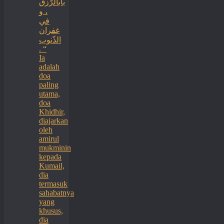
بابالرّزق
، و
في
غفران
الذّنوب
. “
Ia
adalah
doa
paling
utama,
doa
Khidhir,
diajarkan
oleh
amirul
mukminin
kepada
Kumail,
dia
termasuk
sahabatnya
yang
khusus,
dia