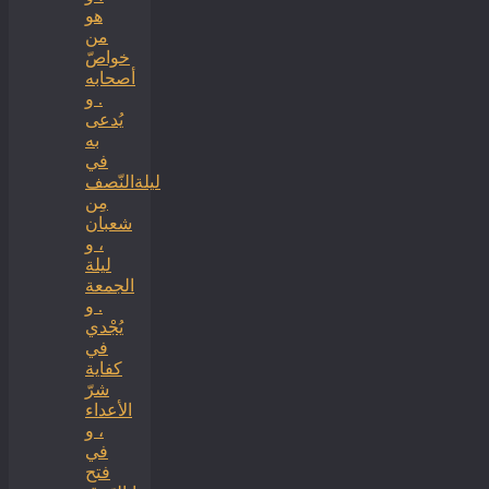
هو
من
خواصّ
أصحابه
. و
يُدعى
به
في
ليلةالنّصف
مِن
شعبان
، و
ليلة
الجمعة
. و
يُجْدي
في
كفاية
شرّ
الأعداء
، و
في
فتح