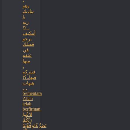
،
وهو
يناديك
يا
ربه
..؟!
أمكيف
يرجو
فضلك
في
عتقه
منها
،
فتتركه
فيها..؟!
هيهات
…
Sementara
Allah
telah
berfirman:
ادْعُوا
رَبَّكُمْ
تَضَرُّعًاوَخُفْيَةً