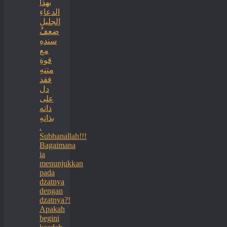
بهذا
الدعاءِ
الجليلِ
ضعفُ
سندهِ
مع
قوةِ
متنهِ
فقد
دل
على
ذاته
بذاتهِ
.
Subhanallah!!!
Bagaimana
ia
menunjukkan
pada
dzatnya
dengan
dzatnya?!
Apakah
begini