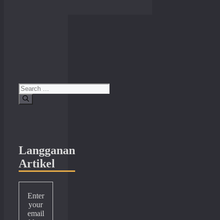
Search
for:
Langganan
Artikel
Enter
your
email