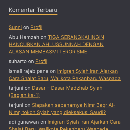
Komentar Terbaru
Sunni
on
Profil
Abu Hamzah
on
TIGA SERANGKAI INGIN
HANCURKAN AHLUSSUNNAH DENGAN
ALASAN MEMBASMI TERORISME
suharto
on
Profil
ismail rajab pane
on
Imigran Syiah Iran Ajarkan
Cara Shalat Baru, Walikota Pekanbaru Waspada
tarjuni
on
Dasar – Dasar Madzhab Syiah
(Bagian ke-1)
tarjuni
on
Siapakah sebenarnya Nimr Baqr Al-
Nimr, tokoh Syiah yang dieksekusi Saudi?
adi gunawan
on
Imigran Syiah Iran Ajarkan Cara
Shalat Baru, Walikota Pekanbaru Waspada