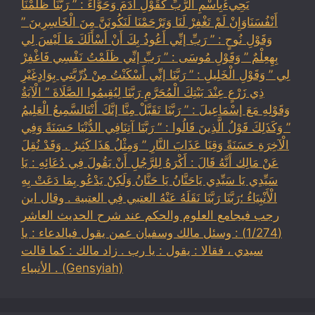
يَجِيءُبِاسْمِ الرَّبِّ كَقَوْلِ آدَمَ وَحَوَّاءَ : ” رَبَّنَا ظَلَمْنَا
أَنْفُسَنَاوَإِنْ لَمْ تَغْفِرْ لَنَا وَتَرْحَمْنَا لَنَكُونَنَّ مِنَ الْخَاسِرِينَ ”
وَقَوْلِ نُوحٍ : ” رَبِّ إنِّي أَعُوذُ بِكَ أَنْ أَسْأَلَكَ مَا لَيْسَ لِي
بِهِعِلْمٌ ” وَقَوْلِ مُوسَى : ” رَبِّ إنِّي ظَلَمْتُ نَفْسِي فَاغْفِرْ
لِي ” وَقَوْلِ الْخَلِيلِ : ” رَبَّنَا إنِّي أَسْكَنْتُ مِنْ ذُرِّيَّتِي بِوَادٍغَيْرِ
ذِي زَرْعٍ عِنْدَ بَيْتِكَ الْمُحَرَّمِ رَبَّنَا لِيُقِيمُوا الصَّلَاةَ ” الْآيَةُ
وَقَوْلِهِ مَعَ إسْمَاعِيلَ : ” رَبَّنَا تَقَبَّلْ مِنَّا إنَّكَ أَنْتَالسَّمِيعُ الْعَلِيمُ
” وَكَذَلِكَ قَوْلُ الَّذِينَ قَالُوا : ” رَبَّنَا آتِنَافِي الدُّنْيَا حَسَنَةً وَفِي
الْآخِرَةِ حَسَنَةً وَقِنَا عَذَابَ النَّارِ ” وَمِثْلُ هَذَا كَثِيرٌ . وَقَدْ نُقِلَ
عَنْ مَالِك أَنَّهُ قَالَ : أَكْرَهُ لِلرَّجُلِ أَنْ يَقُولَ فِي دُعَائِهِ : يَا
سَيِّدِي يَا سَيِّدِي يَاحَنَّانُ يَا حَنَّانُ وَلَكِنْ يَدْعُو بِمَا دَعَتْ بِهِ
الْأَنْبِيَاءُ ؛رَبَّنَا رَبَّنَا نَقَلَهُ عَنْهُ العتبي فِي العتبية . وقال ابن
رجب فيجامع العلوم والحكم عند شرح الحديث العاشر
(1/274) : وسئل مالك وسفيان عمن يقول فيالدعاء : يا
سيدي ، فقالا : يقول : يا رب . زاد مالك : كما قالت
الأنبياء . (Gensyiah)