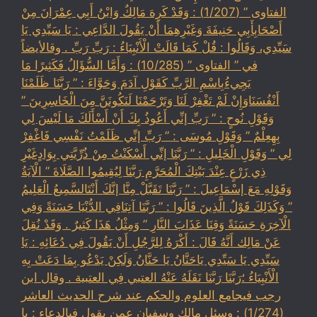
الفتاوى ” (1/207) : وَقَدْ كَرِهَ مَالِكٌ وَابْنُ أَبِي عِمْرَانَ مِنْ
أَصْحَابِأَبِي حَنِيفَةَ وَغَيْرِهِمَا أَنْ يَقُولَ الدَّاعِي : يَا سَيِّدِي يَا
سَيِّدِي، وَقَالُوا : قُلْ كَمَا قَالَتْ الْأَنْبِيَاءُ : رَبِّ رَبِّ . وقالأيضاً
في ” الفتاوى ” (10/285) : وَأَمَّا السُّؤَالُ فَكَثِيرًا مَا
يَجِيءُبِاسْمِ الرَّبِّ كَقَوْلِ آدَمَ وَحَوَّاءَ : ” رَبَّنَا ظَلَمْنَا
أَنْفُسَنَاوَإِنْ لَمْ تَغْفِرْ لَنَا وَتَرْحَمْنَا لَنَكُونَنَّ مِنَ الْخَاسِرِينَ ”
وَقَوْلِ نُوحٍ : ” رَبِّ إنِّي أَعُوذُ بِكَ أَنْ أَسْأَلَكَ مَا لَيْسَ لِي
بِهِعِلْمٌ ” وَقَوْلِ مُوسَى : ” رَبِّ إنِّي ظَلَمْتُ نَفْسِي فَاغْفِرْ
لِي ” وَقَوْلِ الْخَلِيلِ : ” رَبَّنَا إنِّي أَسْكَنْتُ مِنْ ذُرِّيَّتِي بِوَادٍغَيْرِ
ذِي زَرْعٍ عِنْدَ بَيْتِكَ الْمُحَرَّمِ رَبَّنَا لِيُقِيمُوا الصَّلَاةَ ” الْآيَةُ
وَقَوْلِهِ مَعَ إسْمَاعِيلَ : ” رَبَّنَا تَقَبَّلْ مِنَّا إنَّكَ أَنْتَالسَّمِيعُ الْعَلِيمُ
” وَكَذَلِكَ قَوْلُ الَّذِينَ قَالُوا : ” رَبَّنَا آتِنَافِي الدُّنْيَا حَسَنَةً وَفِي
الْآخِرَةِ حَسَنَةً وَقِنَا عَذَابَ النَّارِ ” وَمِثْلُ هَذَا كَثِيرٌ . وَقَدْ نُقِلَ
عَنْ مَالِك أَنَّهُ قَالَ : أَكْرَهُ لِلرَّجُلِ أَنْ يَقُولَ فِي دُعَائِهِ : يَا
سَيِّدِي يَا سَيِّدِي يَاحَنَّانُ يَا حَنَّانُ وَلَكِنْ يَدْعُو بِمَا دَعَتْ بِهِ
الْأَنْبِيَاءُ ؛رَبَّنَا رَبَّنَا نَقَلَهُ عَنْهُ العتبي فِي العتبية . وقال ابن
رجب فيجامع العلوم والحكم عند شرح الحديث العاشر
(1/274) : وسئل مالك وسفيان عمن يقول فيالدعاء : يا