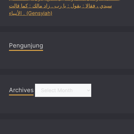
سيدي ، فقالا : يقول : يا رب . زاد مالك : كما قالت
الأنبياء . (Gensyiah)
Pengunjung
Archives
Archives