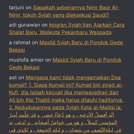
tarjuni
on
Siapakah sebenarnya Nimr Baqr Al-
Nimr, tokoh Syiah yang dieksekusi Saudi?
adi gunawan
on
Imigran Syiah Iran Ajarkan Cara
Shalat Baru, Walikota Pekanbaru Waspada
a rahmat
on
Masjid Syiah Baru di Pondok Gede
Bekasi
mustofa amier
on
Masjid Syiah Baru di Pondok
Gede Bekasi
aat
on
Mengapa kami tidak mengamalkan Doa
kumail? 1. Siapa Kumail ini? Kumail bin ziyad al-
Kufi, dia tsiqah kecuali jika meriwayatkan dari
Ali bin Abi Thabil maka harus dijauhi haditsnya.
2. Kedudukannya pada Syiah Kata al-Majlisi ia:
إنّه أفضلُ الأدعيةِ ، و هو دُعاءُ خضر، و قد علّمه أميرُ
المؤمنين كميلاً ، و هو من خواصّ أصحابه . و يُدعى به
في ليلةالنّصف مِن شعبان ، و ليلة الجمعة . و يُجْدي في