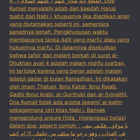
القطع بأنه صادرٌ عنهم ( عليهم السلام ) . 4. Doa
Kumail menyalahi adab dan kaedah Harus
tsabit dari Nabi i, khususnya jika dijadikan ajran
yang diutamakan seperti ini, sementara
sanadnya lemah. Pengkhususan waktu
membacanya tanpa dalil yang marfu’ atau yang
hukumnya marfu’. Di dalamnya disebutkan
bahwa tafsir dari malam berkah di surat al-
Dhukhan ayat 4 adalah malam nishfu sya’ban,
ini tertolak karena yang benar adalah malam
lailatul qadar di bulan Ramadhan. Ini dikatakan
oleh imam Thabari, Ibnu Katsir, Ibnu Rajab,
Qadhi Ibnul Arabi, al-Qurthubi dan al-Syinqithi.
Doa Kumail tidak ada aroma jawami’ al-kalim
sebagaimana cirri khas Nabi i. Banyak
mengandung unsure I’tida` (melampaui batas)
dalam doa, seperti contoh: : يا مولاي…فكيف يبقى
في العذاب ، وهو يرجو ما سلف من حلمك..؟! ام كيف