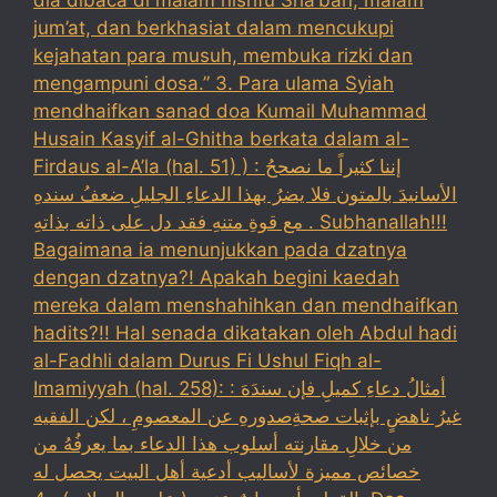
jum’at, dan berkhasiat dalam mencukupi
kejahatan para musuh, membuka rizki dan
mengampuni dosa.” 3. Para ulama Syiah
mendhaifkan sanad doa Kumail Muhammad
Husain Kasyif al-Ghitha berkata dalam al-
Firdaus al-A’la (hal. 51) ) : إننا كثيراً ما نصححُ
الأسانيدَ بالمتون فلا يضرُ بهذا الدعاءِ الجليلِ ضعفُ سندهِ
مع قوةِ متنهِ فقد دل على ذاته بذاتهِ . Subhanallah!!!
Bagaimana ia menunjukkan pada dzatnya
dengan dzatnya?! Apakah begini kaedah
mereka dalam menshahihkan dan mendhaifkan
hadits?!! Hal senada dikatakan oleh Abdul hadi
al-Fadhli dalam Durus Fi Ushul Fiqh al-
Imamiyyah (hal. 258): : أمثالُ دعاءِ كميلِ فإن سندَهَ
غيرُ ناهضٍ بإثبات صحةِصدورهِ عن المعصومِ ، لكن الفقيه
من خلالِ مقارنته أسلوب هذا الدعاء بما يعرفُهُ من
خصائص مميزة لأساليب أدعية أهل البيت يحصل له