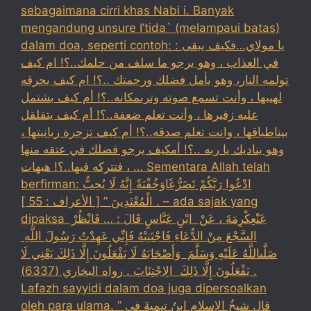
sebagaimana cirri khas Nabi i. Banyak
mengandung unsure I’tida` (melampaui batas)
dalam doa, seperti contoh: : يا مولاي…فكيف يبقى
في العذاب ، وهو يرجو ما سلف من حلمك..؟! ام كيف
تولمه النار، وهو يأمل فضلك ورحمتك ..؟! ام كيف يحرقه
لهيبها ، وأنت تسمع صوته وترىمكانه..؟! أم كيف بشتمل
عليه زفيرها ، وأنت تعلم ضعفة..؟! أم كيف يتقلقل
بيناطباقها ، وانت تعلم صدقه..؟! أم كيف تزجرة زبانيتها ،
وهو يناديك يا ربه ..؟! أمكيف يرجو فضلك في عتقه منها
، فتتركه فيها..؟! هيهات … Sementara Allah telah
berfirman: ادْعُوا رَبَّكُمْ تَضَرُّعًاوَخُفْيَةً إِنَّهُ لَا يُحِبُّ
الْمُعْتَدِينَ ” [ الأعراف : 55 ] . – ada sajak yang
dipaksa ‏عَنْ‏‏عِكْرِمَةَ ‏، ‏عَنْ ‏ ‏ابْنِ عَبَّاسٍ ‏‏قَالَ : … فَانْظُرْ ‏‏
السَّجْعَ ‏‏مِنْ الدُّعَاءِ فَاجْتَنِبْهُ فَإِنِّي عَهِدْتُ رَسُولَ اللَّهِ ‏
‏صَلَّىاللَّهُ عَلَيْهِ وَسَلَّمَ ‏ ‏وَأَصْحَابَهُ لَا يَفْعَلُونَ إِلَّا ذَلِكَ ‏‏يَعْنِي لَا
يَفْعَلُونَ إِلَّا ذَلِكَ ‏ ‏الِاجْتِنَابَ . رواه البخاري (6337) .
Lafazh sayyidi dalam doa juga dipersoalkan
oleh para ulama. قال شيخُ الإسلامِ ابنُ تيميةَ في ”