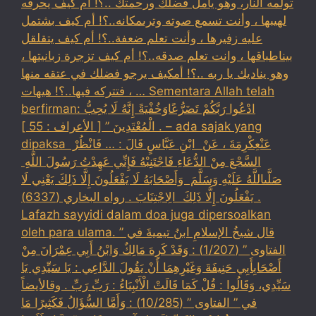
تولمه النار، وهو يأمل فضلك ورحمتك ..؟! ام كيف يحرقه
لهيبها ، وأنت تسمع صوته وترىمكانه..؟! أم كيف بشتمل
عليه زفيرها ، وأنت تعلم ضعفة..؟! أم كيف يتقلقل
بيناطباقها ، وانت تعلم صدقه..؟! أم كيف تزجرة زبانيتها ،
وهو يناديك يا ربه ..؟! أمكيف يرجو فضلك في عتقه منها
، فتتركه فيها..؟! هيهات … Sementara Allah telah
berfirman: ادْعُوا رَبَّكُمْ تَضَرُّعًاوَخُفْيَةً إِنَّهُ لَا يُحِبُّ
الْمُعْتَدِينَ ” [ الأعراف : 55 ] . – ada sajak yang
dipaksa ‏عَنْ‏‏عِكْرِمَةَ ‏، ‏عَنْ ‏ ‏ابْنِ عَبَّاسٍ ‏‏قَالَ : … فَانْظُرْ ‏‏
السَّجْعَ ‏‏مِنْ الدُّعَاءِ فَاجْتَنِبْهُ فَإِنِّي عَهِدْتُ رَسُولَ اللَّهِ ‏
‏صَلَّىاللَّهُ عَلَيْهِ وَسَلَّمَ ‏ ‏وَأَصْحَابَهُ لَا يَفْعَلُونَ إِلَّا ذَلِكَ ‏‏يَعْنِي لَا
يَفْعَلُونَ إِلَّا ذَلِكَ ‏ ‏الِاجْتِنَابَ . رواه البخاري (6337) .
Lafazh sayyidi dalam doa juga dipersoalkan
oleh para ulama. قال شيخُ الإسلامِ ابنُ تيميةَ في ”
الفتاوى ” (1/207) : وَقَدْ كَرِهَ مَالِكٌ وَابْنُ أَبِي عِمْرَانَ مِنْ
أَصْحَابِأَبِي حَنِيفَةَ وَغَيْرِهِمَا أَنْ يَقُولَ الدَّاعِي : يَا سَيِّدِي يَا
سَيِّدِي، وَقَالُوا : قُلْ كَمَا قَالَتْ الْأَنْبِيَاءُ : رَبِّ رَبِّ . وقالأيضاً
في ” الفتاوى ” (10/285) : وَأَمَّا السُّؤَالُ فَكَثِيرًا مَا