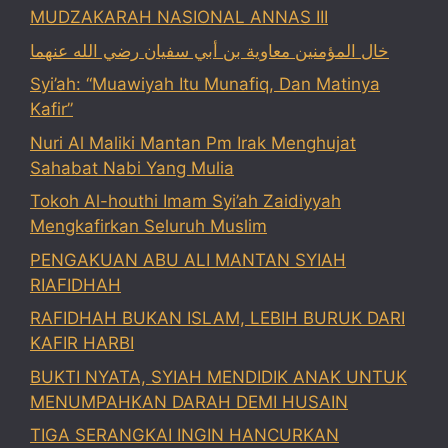
MUDZAKARAH NASIONAL ANNAS III
خال المؤمنين معاوية بن أبي سفيان رضي الله عنهما
Syi’ah: “Muawiyah Itu Munafiq, Dan Matinya
Kafir”
Nuri Al Maliki Mantan Pm Irak Menghujat
Sahabat Nabi Yang Mulia
Tokoh Al-houthi Imam Syi’ah Zaidiyyah
Mengkafirkan Seluruh Muslim
PENGAKUAN ABU ALI MANTAN SYIAH
RIAFIDHAH
RAFIDHAH BUKAN ISLAM, LEBIH BURUK DARI
KAFIR HARBI
BUKTI NYATA, SYIAH MENDIDIK ANAK UNTUK
MENUMPAHKAN DARAH DEMI HUSAIN
TIGA SERANGKAI INGIN HANCURKAN