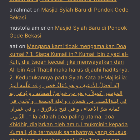
a rahmat
on
Masjid Syiah Baru di Pondok Gede
Bekasi
mustofa amier
on
Masjid Syiah Baru di Pondok
Gede Bekasi
aat
on
Mengapa kami tidak mengamalkan Doa
kumail? 1. Siapa Kumail ini? Kumail bin ziyad al-
Kufi, dia tsiqah kecuali jika meriwayatkan dari
Ali bin Abi Thabil maka harus dijauhi haditsnya.
2. Kedudukannya pada Syiah Kata al-Majlisi ia:
إنّه أفضلُ الأدعيةِ ، و هو دُعاءُ خضر، و قد علّمه أميرُ
المؤمنين كميلاً ، و هو من خواصّ أصحابه . و يُدعى به
في ليلةالنّصف مِن شعبان ، و ليلة الجمعة . و يُجْدي في
كفاية شرّ الأعداء ، و في فتح بابالرّزق ، و في غفران
الذّنوب . “ Ia adalah doa paling utama, doa
Khidhir, diajarkan oleh amirul mukminin kepada
Kumail, dia termasuk sahabatnya yang khusus,
dia dibaca di malam nishfu Sha’ban, malam