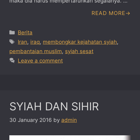
maka dia harus mempertaruhkan segalanya. …
READ MORE
Categories
Berita
Tags
Iran
,
iraq
,
membongkar kejahatan syiah
,
pembantaian muslim
,
syiah sesat
Leave a comment
SYIAH DAN SIHIR
30 January 2016
by
admin