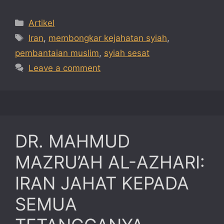
Categories
Artikel
Tags
Iran
,
membongkar kejahatan syiah
,
pembantaian muslim
,
syiah sesat
Leave a comment
DR. MAHMUD
MAZRU’AH AL-AZHARI:
IRAN JAHAT KEPADA
SEMUA