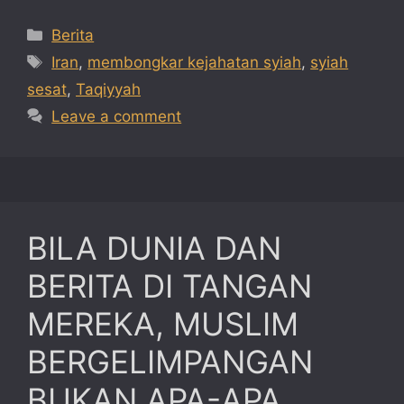
Categories
Berita
Tags
Iran
,
membongkar kejahatan syiah
,
syiah
sesat
,
Taqiyyah
Leave a comment
BILA DUNIA DAN
BERITA DI TANGAN
MEREKA, MUSLIM
BERGELIMPANGAN
BUKAN APA-APA