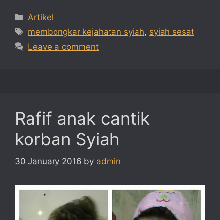
Categories
Artikel
Tags
membongkar kejahatan syiah
,
syiah sesat
Leave a comment
Rafif anak cantik
korban Syiah
30 January 2016
by
admin