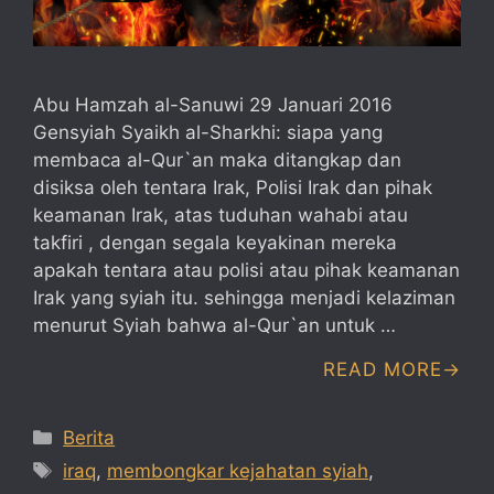
Abu Hamzah al-Sanuwi 29 Januari 2016
Gensyiah Syaikh al-Sharkhi: siapa yang
membaca al-Qur`an maka ditangkap dan
disiksa oleh tentara Irak, Polisi Irak dan pihak
keamanan Irak, atas tuduhan wahabi atau
takfiri , dengan segala keyakinan mereka
apakah tentara atau polisi atau pihak keamanan
Irak yang syiah itu. sehingga menjadi kelaziman
menurut Syiah bahwa al-Qur`an untuk …
READ MORE
Categories
Berita
Tags
iraq
,
membongkar kejahatan syiah
,