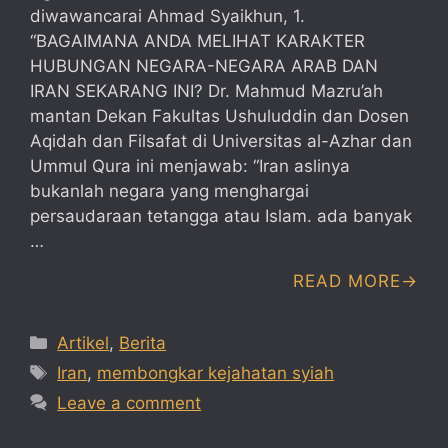
diwawancarai Ahmad Syaikhun, 1.
“BAGAIMANA ANDA MELIHAT KARAKTER
HUBUNGAN NEGARA-NEGARA ARAB DAN
IRAN SEKARANG INI? Dr. Mahmud Mazru’ah
mantan Dekan Fakultas Ushuluddin dan Dosen
Aqidah dan Filsafat di Universitas al-Azhar dan
Ummul Qura ini menjawab: “Iran aslinya
bukanlah negara yang menghargai
persaudaraan tetangga atau Islam. ada banyak
…
READ MORE
Categories
Artikel
,
Berita
Tags
Iran
,
membongkar kejahatan syiah
Leave a comment