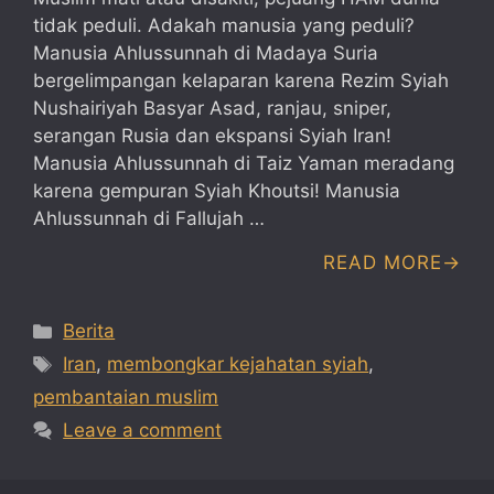
tidak peduli. Adakah manusia yang peduli?
Manusia Ahlussunnah di Madaya Suria
bergelimpangan kelaparan karena Rezim Syiah
Nushairiyah Basyar Asad, ranjau, sniper,
serangan Rusia dan ekspansi Syiah Iran!
Manusia Ahlussunnah di Taiz Yaman meradang
karena gempuran Syiah Khoutsi! Manusia
Ahlussunnah di Fallujah …
READ MORE
Categories
Berita
Tags
Iran
,
membongkar kejahatan syiah
,
pembantaian muslim
Leave a comment