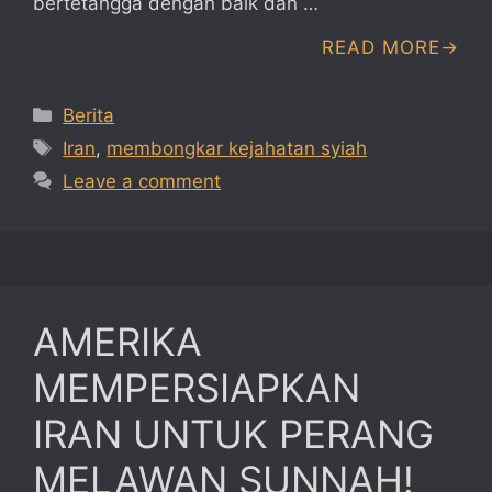
bertetangga dengan baik dan …
READ MORE
Categories
Berita
Tags
Iran
,
membongkar kejahatan syiah
Leave a comment
AMERIKA
MEMPERSIAPKAN
IRAN UNTUK PERANG
MELAWAN SUNNAH!