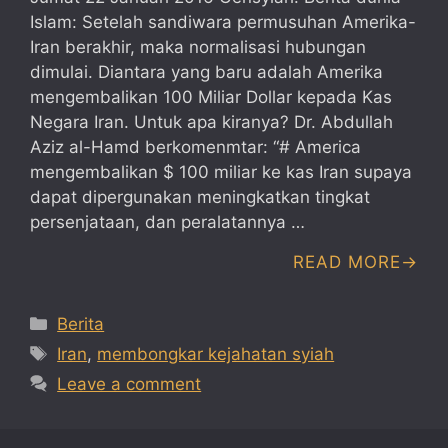
Islam: Setelah sandiwara permusuhan Amerika-
Iran berakhir, maka normalisasi hubungan
dimulai. Diantara yang baru adalah Amerika
mengembalikan 100 Miliar Dollar kepada Kas
Negara Iran. Untuk apa kiranya? Dr. Abdullah
Aziz al-Hamd berkomenmtar: “# America
mengembalikan $ 100 miliar ke kas Iran supaya
dapat dipergunakan meningkatkan tingkat
persenjataan, dan peralatannya …
READ MORE
Categories
Berita
Tags
Iran
,
membongkar kejahatan syiah
Leave a comment