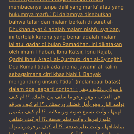
membacanya tanpa dalil yang marfu’ atau yang
hukumnya marfu’. Di dalamnya disebutkan
bahwa tafsir dari malam berkah di surat al-
Dhukhan ayat 4 adalah malam nishfu sya’ban,
ini tertolak karena yang benar adalah malam
lailatul qadar di bulan Ramadhan. Ini dikatakan
oleh imam Thabari, Ibnu Katsir, Ibnu Rajab,
Qadhi Ibnul Arabi, al-Qurthubi dan al-Syinqithi.
Doa Kumail tidak ada aroma jawami’ al-kalim
sebagaimana cirri khas Nabi i. Banyak
mengandung unsure I’tida` (melampaui batas)
dalam doa, seperti contoh: : يا مولاي…فكيف يبقى
في العذاب ، وهو يرجو ما سلف من حلمك..؟! ام كيف
تولمه النار، وهو يأمل فضلك ورحمتك ..؟! ام كيف يحرقه
لهيبها ، وأنت تسمع صوته وترىمكانه..؟! أم كيف بشتمل
عليه زفيرها ، وأنت تعلم ضعفة..؟! أم كيف يتقلقل
بيناطباقها ، وانت تعلم صدقه..؟! أم كيف تزجرة زبانيتها ،
وهو يناديك يا ربه ..؟! أمكيف يرجو فضلك في عتقه منها