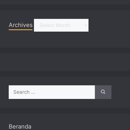
Archives
Archives
Search
for:
Beranda