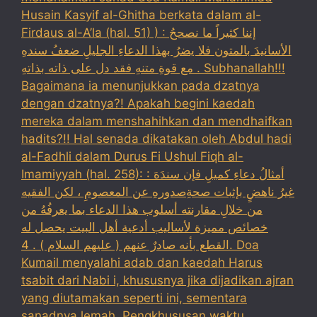
Husain Kasyif al-Ghitha berkata dalam al-
Firdaus al-A’la (hal. 51) ) : إننا كثيراً ما نصححُ
الأسانيدَ بالمتون فلا يضرُ بهذا الدعاءِ الجليلِ ضعفُ سندهِ
مع قوةِ متنهِ فقد دل على ذاته بذاتهِ . Subhanallah!!!
Bagaimana ia menunjukkan pada dzatnya
dengan dzatnya?! Apakah begini kaedah
mereka dalam menshahihkan dan mendhaifkan
hadits?!! Hal senada dikatakan oleh Abdul hadi
al-Fadhli dalam Durus Fi Ushul Fiqh al-
Imamiyyah (hal. 258): : أمثالُ دعاءِ كميلِ فإن سندَهَ
غيرُ ناهضٍ بإثبات صحةِصدورهِ عن المعصومِ ، لكن الفقيه
من خلالِ مقارنته أسلوب هذا الدعاء بما يعرفُهُ من
خصائص مميزة لأساليب أدعية أهل البيت يحصل له
القطع بأنه صادرٌ عنهم ( عليهم السلام ) . 4. Doa
Kumail menyalahi adab dan kaedah Harus
tsabit dari Nabi i, khususnya jika dijadikan ajran
yang diutamakan seperti ini, sementara
sanadnya lemah. Pengkhususan waktu