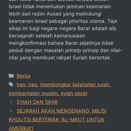
Israel tidak menemukan jaminan keamanan
lebih dari rezim Assad yang melindungi
keamanan Israel sebagai prioritas utama. Tapi
sikap ini bagi negara-negara Barat adalah aib
bersejarah setelah kemanusiaan
mengkonfirmasi bahwa Barat sejatinya tidak
peduli dengan masalah prinsip-prinsip dan nilai-
nilai yang membuat rakyat Suriah berontak.
Categories
Berita
Tags
Iran
,
iraq
,
membongkar kejahatan syiah
,
pembantaian muslim
,
syiah sesat
SYIAH DAN SIHIR
SEJARAH AKAN MENGENANG: MILISI
KHOUTSI BERTERIAK “AL-MAUT UNTUK
AMERIKA”!