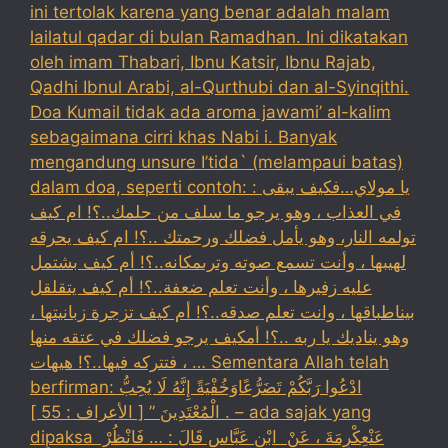
ini tertolak karena yang benar adalah malam
lailatul qadar di bulan Ramadhan. Ini dikatakan
oleh imam Thabari, Ibnu Katsir, Ibnu Rajab,
Qadhi Ibnul Arabi, al-Qurthubi dan al-Syinqithi.
Doa Kumail tidak ada aroma jawami’ al-kalim
sebagaimana cirri khas Nabi i. Banyak
mengandung unsure I’tida` (melampaui batas)
dalam doa, seperti contoh: : يا مولاي…فكيف يبقى
في العذاب ، وهو يرجو ما سلف من حلمك..؟! ام كيف
تولمه النار، وهو يأمل فضلك ورحمتك ..؟! ام كيف يحرقه
لهيبها ، وأنت تسمع صوته وترىمكانه..؟! أم كيف بشتمل
عليه زفيرها ، وأنت تعلم ضعفة..؟! أم كيف يتقلقل
بيناطباقها ، وانت تعلم صدقه..؟! أم كيف تزجرة زبانيتها ،
وهو يناديك يا ربه ..؟! أمكيف يرجو فضلك في عتقه منها
، فتتركه فيها..؟! هيهات … Sementara Allah telah
berfirman: ادْعُوا رَبَّكُمْ تَضَرُّعًاوَخُفْيَةً إِنَّهُ لَا يُحِبُّ
الْمُعْتَدِينَ ” [ الأعراف : 55 ] . – ada sajak yang
dipaksa ‏عَنْ‏‏عِكْرِمَةَ ‏، ‏عَنْ ‏ ‏ابْنِ عَبَّاسٍ ‏‏قَالَ : … فَانْظُرْ ‏‏