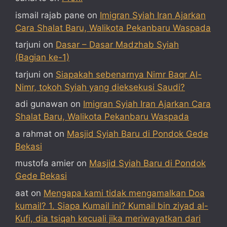
ismail rajab pane
on
Imigran Syiah Iran Ajarkan
Cara Shalat Baru, Walikota Pekanbaru Waspada
tarjuni
on
Dasar – Dasar Madzhab Syiah
(Bagian ke-1)
tarjuni
on
Siapakah sebenarnya Nimr Baqr Al-
Nimr, tokoh Syiah yang dieksekusi Saudi?
adi gunawan
on
Imigran Syiah Iran Ajarkan Cara
Shalat Baru, Walikota Pekanbaru Waspada
a rahmat
on
Masjid Syiah Baru di Pondok Gede
Bekasi
mustofa amier
on
Masjid Syiah Baru di Pondok
Gede Bekasi
aat
on
Mengapa kami tidak mengamalkan Doa
kumail? 1. Siapa Kumail ini? Kumail bin ziyad al-
Kufi, dia tsiqah kecuali jika meriwayatkan dari