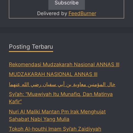
Delivered by
FeedBurner
Posting Terbaru
Rekomendasi Mudzakarah Nasional ANNAS III
MUDZAKARAH NASIONAL ANNAS III
خال المؤمنين معاوية بن أبي سفيان رضي الله عنهما
Syi’ah: “Muawiyah Itu Munafiq, Dan Matinya
Kafir”
Nuri Al Maliki Mantan Pm Irak Menghujat
Sahabat Nabi Yang Mulia
Tokoh Al-houthi Imam Syi’ah Zaidiyyah