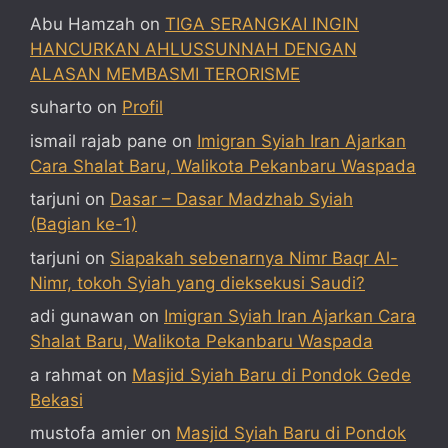
Abu Hamzah
on
TIGA SERANGKAI INGIN
HANCURKAN AHLUSSUNNAH DENGAN
ALASAN MEMBASMI TERORISME
suharto
on
Profil
ismail rajab pane
on
Imigran Syiah Iran Ajarkan
Cara Shalat Baru, Walikota Pekanbaru Waspada
tarjuni
on
Dasar – Dasar Madzhab Syiah
(Bagian ke-1)
tarjuni
on
Siapakah sebenarnya Nimr Baqr Al-
Nimr, tokoh Syiah yang dieksekusi Saudi?
adi gunawan
on
Imigran Syiah Iran Ajarkan Cara
Shalat Baru, Walikota Pekanbaru Waspada
a rahmat
on
Masjid Syiah Baru di Pondok Gede
Bekasi
mustofa amier
on
Masjid Syiah Baru di Pondok