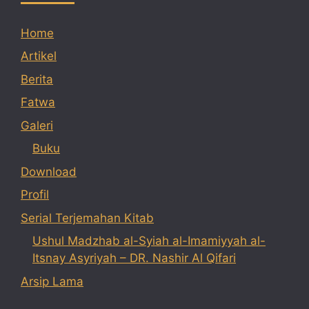
Home
Artikel
Berita
Fatwa
Galeri
Buku
Download
Profil
Serial Terjemahan Kitab
Ushul Madzhab al-Syiah al-Imamiyyah al-
Itsnay Asyriyah – DR. Nashir Al Qifari
Arsip Lama