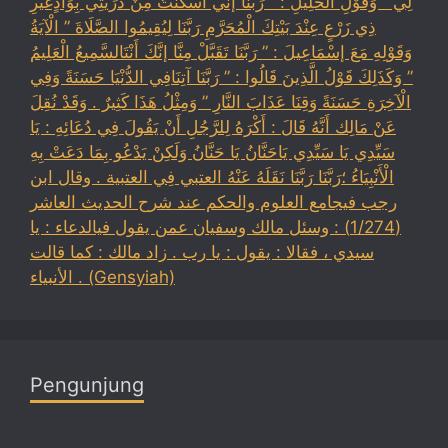
لِي ” وَقَوْلِ الْخَلِيلِ : ” رَبَّنَا إنِّي أَسْكَنْتُ مِنْ ذُرِّيَّتِي بِوَادٍغَيْرِ
ذِي زَرْعٍ عِنْدَ بَيْتِكَ الْمُحَرَّمِ رَبَّنَا لِيُقِيمُوا الصَّلَاةَ ” الْآيَةُ
وَقَوْلِهِ مَعَ إسْمَاعِيلَ : ” رَبَّنَا تَقَبَّلْ مِنَّا إنَّكَ أَنْتَالسَّمِيعُ الْعَلِيمُ
” وَكَذَلِكَ قَوْلُ الَّذِينَ قَالُوا : ” رَبَّنَا آتِنَافِي الدُّنْيَا حَسَنَةً وَفِي
الْآخِرَةِ حَسَنَةً وَقِنَا عَذَابَ النَّارِ ” وَمِثْلُ هَذَا كَثِيرٌ . وَقَدْ نُقِلَ
عَنْ مَالِك أَنَّهُ قَالَ : أَكْرَهُ لِلرَّجُلِ أَنْ يَقُولَ فِي دُعَائِهِ : يَا
سَيِّدِي يَا سَيِّدِي يَاحَنَّانُ يَا حَنَّانُ وَلَكِنْ يَدْعُو بِمَا دَعَتْ بِهِ
الْأَنْبِيَاءُ ؛رَبَّنَا رَبَّنَا نَقَلَهُ عَنْهُ العتبي فِي العتبية . وقال ابن
رجب فيجامع العلوم والحكم عند شرح الحديث العاشر
(1/274) : وسئل مالك وسفيان عمن يقول فيالدعاء : يا
سيدي ، فقالا : يقول : يا رب . زاد مالك : كما قالت
الأنبياء . (Gensyiah)
Pengunjung