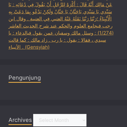
عَنْ مَالِك أَنَّهُ قَالَ : أَكْرَهُ لِلرَّجُلِ أَنْ يَقُولَ فِي دُعَائِهِ : يَا
سَيِّدِي يَا سَيِّدِي يَاحَنَّانُ يَا حَنَّانُ وَلَكِنْ يَدْعُو بِمَا دَعَتْ بِهِ
الْأَنْبِيَاءُ ؛رَبَّنَا رَبَّنَا نَقَلَهُ عَنْهُ العتبي فِي العتبية . وقال ابن
رجب فيجامع العلوم والحكم عند شرح الحديث العاشر
(1/274) : وسئل مالك وسفيان عمن يقول فيالدعاء : يا
سيدي ، فقالا : يقول : يا رب . زاد مالك : كما قالت
الأنبياء . (Gensyiah)
Pengunjung
Archives
Archives