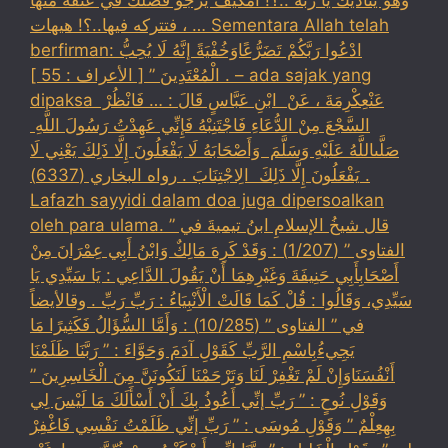
، فتتركه فيها..؟! هيهات … Sementara Allah telah
berfirman: ادْعُوا رَبَّكُمْ تَضَرُّعًاوَخُفْيَةً إِنَّهُ لَا يُحِبُّ
الْمُعْتَدِينَ ” [ الأعراف : 55 ] . – ada sajak yang
dipaksa ‏عَنْ‏‏عِكْرِمَةَ ‏، ‏عَنْ ‏ ‏ابْنِ عَبَّاسٍ ‏‏قَالَ : … فَانْظُرْ ‏‏
السَّجْعَ ‏‏مِنْ الدُّعَاءِ فَاجْتَنِبْهُ فَإِنِّي عَهِدْتُ رَسُولَ اللَّهِ ‏
‏صَلَّىاللَّهُ عَلَيْهِ وَسَلَّمَ ‏ ‏وَأَصْحَابَهُ لَا يَفْعَلُونَ إِلَّا ذَلِكَ ‏‏يَعْنِي لَا
يَفْعَلُونَ إِلَّا ذَلِكَ ‏ ‏الِاجْتِنَابَ . رواه البخاري (6337) .
Lafazh sayyidi dalam doa juga dipersoalkan
oleh para ulama. قال شيخُ الإسلامِ ابنُ تيميةَ في ”
الفتاوى ” (1/207) : وَقَدْ كَرِهَ مَالِكٌ وَابْنُ أَبِي عِمْرَانَ مِنْ
أَصْحَابِأَبِي حَنِيفَةَ وَغَيْرِهِمَا أَنْ يَقُولَ الدَّاعِي : يَا سَيِّدِي يَا
سَيِّدِي، وَقَالُوا : قُلْ كَمَا قَالَتْ الْأَنْبِيَاءُ : رَبِّ رَبِّ . وقالأيضاً
في ” الفتاوى ” (10/285) : وَأَمَّا السُّؤَالُ فَكَثِيرًا مَا
يَجِيءُبِاسْمِ الرَّبِّ كَقَوْلِ آدَمَ وَحَوَّاءَ : ” رَبَّنَا ظَلَمْنَا
أَنْفُسَنَاوَإِنْ لَمْ تَغْفِرْ لَنَا وَتَرْحَمْنَا لَنَكُونَنَّ مِنَ الْخَاسِرِينَ ”
وَقَوْلِ نُوحٍ : ” رَبِّ إنِّي أَعُوذُ بِكَ أَنْ أَسْأَلَكَ مَا لَيْسَ لِي
بِهِعِلْمٌ ” وَقَوْلِ مُوسَى : ” رَبِّ إنِّي ظَلَمْتُ نَفْسِي فَاغْفِرْ