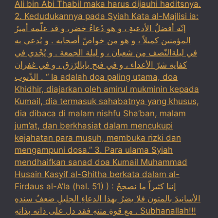
Ali bin Abi Thabil maka harus dijauhi haditsnya.
2. Kedudukannya pada Syiah Kata al-Majlisi ia:
إنّه أفضلُ الأدعيةِ ، و هو دُعاءُ خضر، و قد علّمه أميرُ
المؤمنين كميلاً ، و هو من خواصّ أصحابه . و يُدعى به
في ليلةالنّصف مِن شعبان ، و ليلة الجمعة . و يُجْدي في
كفاية شرّ الأعداء ، و في فتح بابالرّزق ، و في غفران
الذّنوب . “ Ia adalah doa paling utama, doa
Khidhir, diajarkan oleh amirul mukminin kepada
Kumail, dia termasuk sahabatnya yang khusus,
dia dibaca di malam nishfu Sha’ban, malam
jum’at, dan berkhasiat dalam mencukupi
kejahatan para musuh, membuka rizki dan
mengampuni dosa.” 3. Para ulama Syiah
mendhaifkan sanad doa Kumail Muhammad
Husain Kasyif al-Ghitha berkata dalam al-
Firdaus al-A’la (hal. 51) ) : إننا كثيراً ما نصححُ
الأسانيدَ بالمتون فلا يضرُ بهذا الدعاءِ الجليلِ ضعفُ سندهِ
مع قوةِ متنهِ فقد دل على ذاته بذاتهِ . Subhanallah!!!