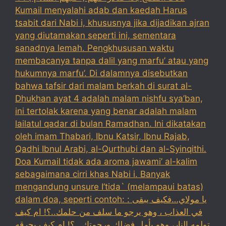
Kumail menyalahi adab dan kaedah Harus
tsabit dari Nabi i, khususnya jika dijadikan ajran
yang diutamakan seperti ini, sementara
sanadnya lemah. Pengkhususan waktu
membacanya tanpa dalil yang marfu’ atau yang
hukumnya marfu’. Di dalamnya disebutkan
bahwa tafsir dari malam berkah di surat al-
Dhukhan ayat 4 adalah malam nishfu sya’ban,
ini tertolak karena yang benar adalah malam
lailatul qadar di bulan Ramadhan. Ini dikatakan
oleh imam Thabari, Ibnu Katsir, Ibnu Rajab,
Qadhi Ibnul Arabi, al-Qurthubi dan al-Syinqithi.
Doa Kumail tidak ada aroma jawami’ al-kalim
sebagaimana cirri khas Nabi i. Banyak
mengandung unsure I’tida` (melampaui batas)
dalam doa, seperti contoh: : يا مولاي…فكيف يبقى
في العذاب ، وهو يرجو ما سلف من حلمك..؟! ام كيف
تولمه النار، وهو يأمل فضلك ورحمتك ..؟! ام كيف يحرقه