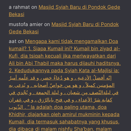
a rahmat
on
Masjid Syiah Baru di Pondok Gede
Bekasi
mustofa amier
on
Masjid Syiah Baru di Pondok
Gede Bekasi
aat
on
Mengapa kami tidak mengamalkan Doa
kumail? 1. Siapa Kumail ini? Kumail bin ziyad al-
Kufi, dia tsiqah kecuali jika meriwayatkan dari
Ali bin Abi Thabil maka harus dijauhi haditsnya.
2. Kedudukannya pada Syiah Kata al-Majlisi ia:
إنّه أفضلُ الأدعيةِ ، و هو دُعاءُ خضر، و قد علّمه أميرُ
المؤمنين كميلاً ، و هو من خواصّ أصحابه . و يُدعى به
في ليلةالنّصف مِن شعبان ، و ليلة الجمعة . و يُجْدي في
كفاية شرّ الأعداء ، و في فتح بابالرّزق ، و في غفران
الذّنوب . “ Ia adalah doa paling utama, doa
Khidhir, diajarkan oleh amirul mukminin kepada
Kumail, dia termasuk sahabatnya yang khusus,
dia dibaca di malam nishfu Sha’ban, malam