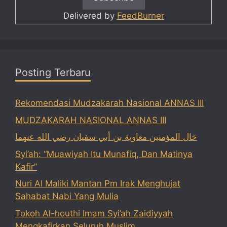
Delivered by
FeedBurner
Posting Terbaru
Rekomendasi Mudzakarah Nasional ANNAS III
MUDZAKARAH NASIONAL ANNAS III
خال المؤمنين معاوية بن أبي سفيان رضي الله عنهما
Syi’ah: “Muawiyah Itu Munafiq, Dan Matinya
Kafir”
Nuri Al Maliki Mantan Pm Irak Menghujat
Sahabat Nabi Yang Mulia
Tokoh Al-houthi Imam Syi’ah Zaidiyyah
Mengkafirkan Seluruh Muslim