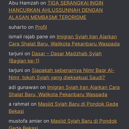
Abu Hamzah
on
TIGA SERANGKAI INGIN
HANCURKAN AHLUSSUNNAH DENGAN
ALASAN MEMBASMI TERORISME
suharto
on
Profil
ismail rajab pane
on
Imigran Syiah Iran Ajarkan
Cara Shalat Baru, Walikota Pekanbaru Waspada
tarjuni
on
Dasar – Dasar Madzhab Syiah
(Bagian ke-1)
tarjuni
on
Siapakah sebenarnya Nimr Baqr Al-
Nimr, tokoh Syiah yang dieksekusi Saudi?
adi gunawan
on
Imigran Syiah Iran Ajarkan Cara
Shalat Baru, Walikota Pekanbaru Waspada
a rahmat
on
Masjid Syiah Baru di Pondok Gede
Bekasi
mustofa amier
on
Masjid Syiah Baru di Pondok
Gede Bekasi