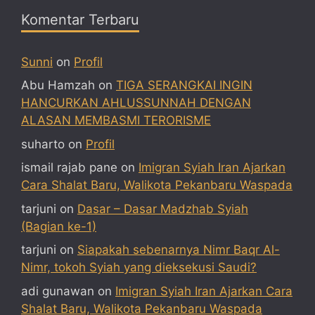
Komentar Terbaru
Sunni
on
Profil
Abu Hamzah
on
TIGA SERANGKAI INGIN
HANCURKAN AHLUSSUNNAH DENGAN
ALASAN MEMBASMI TERORISME
suharto
on
Profil
ismail rajab pane
on
Imigran Syiah Iran Ajarkan
Cara Shalat Baru, Walikota Pekanbaru Waspada
tarjuni
on
Dasar – Dasar Madzhab Syiah
(Bagian ke-1)
tarjuni
on
Siapakah sebenarnya Nimr Baqr Al-
Nimr, tokoh Syiah yang dieksekusi Saudi?
adi gunawan
on
Imigran Syiah Iran Ajarkan Cara
Shalat Baru, Walikota Pekanbaru Waspada