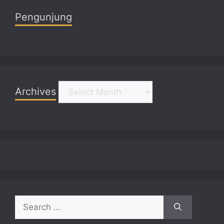
Pengunjung
Archives
Archives
Search
for: