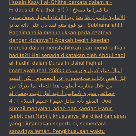
Husain Kasyif al-Ghitha berkata dalam al-
Firdaus al-A’la (hal. 51) ) : إننا كثيراً ما نصححُ
الأسانيدَ بالمتون فلا يضرُ بهذا الدعاءِ الجليلِ ضعفُ سندهِ
مع قوةِ متنهِ فقد دل على ذاته بذاتهِ . Subhanallah!!!
Bagaimana ia menunjukkan pada dzatnya
dengan dzatnya?! Apakah begini kaedah
mereka dalam menshahihkan dan mendhaifkan
hadits?!! Hal senada dikatakan oleh Abdul hadi
al-Fadhli dalam Durus Fi Ushul Fiqh al-
Imamiyyah (hal. 258): : أمثالُ دعاءِ كميلِ فإن سندَهَ
غيرُ ناهضٍ بإثبات صحةِصدورهِ عن المعصومِ ، لكن الفقيه
من خلالِ مقارنته أسلوب هذا الدعاء بما يعرفُهُ من
خصائص مميزة لأساليب أدعية أهل البيت يحصل له
القطع بأنه صادرٌ عنهم ( عليهم السلام ) . 4. Doa
Kumail menyalahi adab dan kaedah Harus
tsabit dari Nabi i, khususnya jika dijadikan ajran
yang diutamakan seperti ini, sementara
sanadnya lemah. Pengkhususan waktu