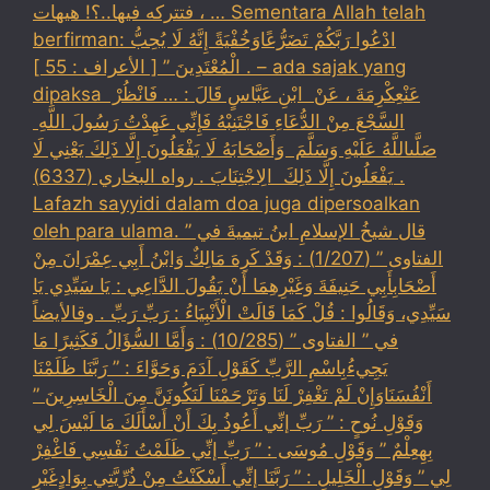
، فتتركه فيها..؟! هيهات … Sementara Allah telah
berfirman: ادْعُوا رَبَّكُمْ تَضَرُّعًاوَخُفْيَةً إِنَّهُ لَا يُحِبُّ
الْمُعْتَدِينَ ” [ الأعراف : 55 ] . – ada sajak yang
dipaksa ‏عَنْ‏‏عِكْرِمَةَ ‏، ‏عَنْ ‏ ‏ابْنِ عَبَّاسٍ ‏‏قَالَ : … فَانْظُرْ ‏‏
السَّجْعَ ‏‏مِنْ الدُّعَاءِ فَاجْتَنِبْهُ فَإِنِّي عَهِدْتُ رَسُولَ اللَّهِ ‏
‏صَلَّىاللَّهُ عَلَيْهِ وَسَلَّمَ ‏ ‏وَأَصْحَابَهُ لَا يَفْعَلُونَ إِلَّا ذَلِكَ ‏‏يَعْنِي لَا
يَفْعَلُونَ إِلَّا ذَلِكَ ‏ ‏الِاجْتِنَابَ . رواه البخاري (6337) .
Lafazh sayyidi dalam doa juga dipersoalkan
oleh para ulama. قال شيخُ الإسلامِ ابنُ تيميةَ في ”
الفتاوى ” (1/207) : وَقَدْ كَرِهَ مَالِكٌ وَابْنُ أَبِي عِمْرَانَ مِنْ
أَصْحَابِأَبِي حَنِيفَةَ وَغَيْرِهِمَا أَنْ يَقُولَ الدَّاعِي : يَا سَيِّدِي يَا
سَيِّدِي، وَقَالُوا : قُلْ كَمَا قَالَتْ الْأَنْبِيَاءُ : رَبِّ رَبِّ . وقالأيضاً
في ” الفتاوى ” (10/285) : وَأَمَّا السُّؤَالُ فَكَثِيرًا مَا
يَجِيءُبِاسْمِ الرَّبِّ كَقَوْلِ آدَمَ وَحَوَّاءَ : ” رَبَّنَا ظَلَمْنَا
أَنْفُسَنَاوَإِنْ لَمْ تَغْفِرْ لَنَا وَتَرْحَمْنَا لَنَكُونَنَّ مِنَ الْخَاسِرِينَ ”
وَقَوْلِ نُوحٍ : ” رَبِّ إنِّي أَعُوذُ بِكَ أَنْ أَسْأَلَكَ مَا لَيْسَ لِي
بِهِعِلْمٌ ” وَقَوْلِ مُوسَى : ” رَبِّ إنِّي ظَلَمْتُ نَفْسِي فَاغْفِرْ
لِي ” وَقَوْلِ الْخَلِيلِ : ” رَبَّنَا إنِّي أَسْكَنْتُ مِنْ ذُرِّيَّتِي بِوَادٍغَيْرِ