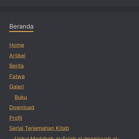
Beranda
Home
Artikel
Berita
Fatwa
Galeri
Buku
Download
Profil
Serial Terjemahan Kitab
Ushul Madzhab al-Syiah al-Imamiyyah al-