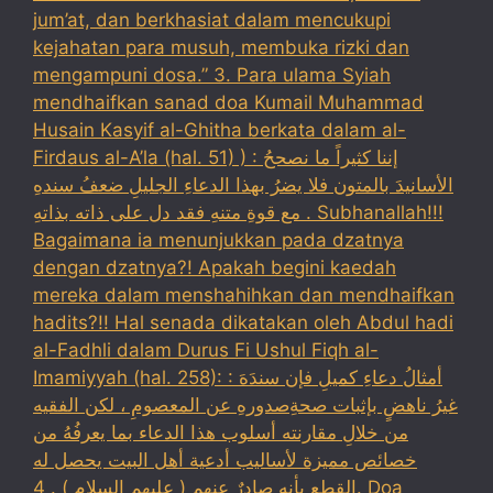
jum’at, dan berkhasiat dalam mencukupi
kejahatan para musuh, membuka rizki dan
mengampuni dosa.” 3. Para ulama Syiah
mendhaifkan sanad doa Kumail Muhammad
Husain Kasyif al-Ghitha berkata dalam al-
Firdaus al-A’la (hal. 51) ) : إننا كثيراً ما نصححُ
الأسانيدَ بالمتون فلا يضرُ بهذا الدعاءِ الجليلِ ضعفُ سندهِ
مع قوةِ متنهِ فقد دل على ذاته بذاتهِ . Subhanallah!!!
Bagaimana ia menunjukkan pada dzatnya
dengan dzatnya?! Apakah begini kaedah
mereka dalam menshahihkan dan mendhaifkan
hadits?!! Hal senada dikatakan oleh Abdul hadi
al-Fadhli dalam Durus Fi Ushul Fiqh al-
Imamiyyah (hal. 258): : أمثالُ دعاءِ كميلِ فإن سندَهَ
غيرُ ناهضٍ بإثبات صحةِصدورهِ عن المعصومِ ، لكن الفقيه
من خلالِ مقارنته أسلوب هذا الدعاء بما يعرفُهُ من
خصائص مميزة لأساليب أدعية أهل البيت يحصل له
القطع بأنه صادرٌ عنهم ( عليهم السلام ) . 4. Doa