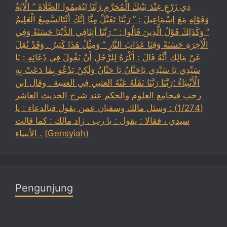
ذِي زَرْعٍ عِنْدَ بَيْتِكَ الْمُحَرَّمِ رَبَّنَا لِيُقِيمُوا الصَّلَاةَ ” الْآيَةُ
وَقَوْلِهِ مَعَ إسْمَاعِيلَ : ” رَبَّنَا تَقَبَّلْ مِنَّا إنَّكَ أَنْتَالسَّمِيعُ الْعَلِيمُ
” وَكَذَلِكَ قَوْلُ الَّذِينَ قَالُوا : ” رَبَّنَا آتِنَافِي الدُّنْيَا حَسَنَةً وَفِي
الْآخِرَةِ حَسَنَةً وَقِنَا عَذَابَ النَّارِ ” وَمِثْلُ هَذَا كَثِيرٌ . وَقَدْ نُقِلَ
عَنْ مَالِك أَنَّهُ قَالَ : أَكْرَهُ لِلرَّجُلِ أَنْ يَقُولَ فِي دُعَائِهِ : يَا
سَيِّدِي يَا سَيِّدِي يَاحَنَّانُ يَا حَنَّانُ وَلَكِنْ يَدْعُو بِمَا دَعَتْ بِهِ
الْأَنْبِيَاءُ ؛رَبَّنَا رَبَّنَا نَقَلَهُ عَنْهُ العتبي فِي العتبية . وقال ابن
رجب فيجامع العلوم والحكم عند شرح الحديث العاشر
(1/274) : وسئل مالك وسفيان عمن يقول فيالدعاء : يا
سيدي ، فقالا : يقول : يا رب . زاد مالك : كما قالت
الأنبياء . (Gensyiah)
Pengunjung