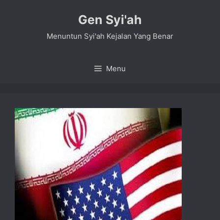
Skip
Gen Syi'ah
to
content
Menuntun Syi'ah Kejalan Yang Benar
Menu