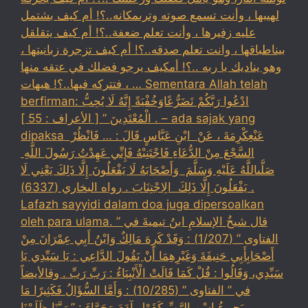
لهيبها ، وأنت تسمع صوته وترىمكانه..؟! أم كيف بشتمل
عليه زفيرها ، وأنت تعلم ضعفة..؟! أم كيف يتقلقل
بيناطباقها ، وانت تعلم صدقه..؟! أم كيف تزجرة زبانيتها ،
وهو يناديك يا ربه ..؟! أمكيف يرجو فضلك في عتقه منها
، فتتركه فيها..؟! هيهات … Sementara Allah telah
berfirman: ادْعُوا رَبَّكُمْ تَضَرُّعًاوَخُفْيَةً إِنَّهُ لَا يُحِبُّ
الْمُعْتَدِينَ ” [ الأعراف : 55 ] . – ada sajak yang
dipaksa ‏عَنْ‏‏عِكْرِمَةَ ‏، ‏عَنْ ‏ ‏ابْنِ عَبَّاسٍ ‏‏قَالَ : … فَانْظُرْ ‏‏
السَّجْعَ ‏‏مِنْ الدُّعَاءِ فَاجْتَنِبْهُ فَإِنِّي عَهِدْتُ رَسُولَ اللَّهِ ‏
‏صَلَّىاللَّهُ عَلَيْهِ وَسَلَّمَ ‏ ‏وَأَصْحَابَهُ لَا يَفْعَلُونَ إِلَّا ذَلِكَ ‏‏يَعْنِي لَا
يَفْعَلُونَ إِلَّا ذَلِكَ ‏ ‏الِاجْتِنَابَ . رواه البخاري (6337) .
Lafazh sayyidi dalam doa juga dipersoalkan
oleh para ulama. قال شيخُ الإسلامِ ابنُ تيميةَ في ”
الفتاوى ” (1/207) : وَقَدْ كَرِهَ مَالِكٌ وَابْنُ أَبِي عِمْرَانَ مِنْ
أَصْحَابِأَبِي حَنِيفَةَ وَغَيْرِهِمَا أَنْ يَقُولَ الدَّاعِي : يَا سَيِّدِي يَا
سَيِّدِي، وَقَالُوا : قُلْ كَمَا قَالَتْ الْأَنْبِيَاءُ : رَبِّ رَبِّ . وقالأيضاً
في ” الفتاوى ” (10/285) : وَأَمَّا السُّؤَالُ فَكَثِيرًا مَا
يَجِيءُبِاسْمِ الرَّبِّ كَقَوْلِ آدَمَ وَحَوَّاءَ : ” رَبَّنَا ظَلَمْنَا