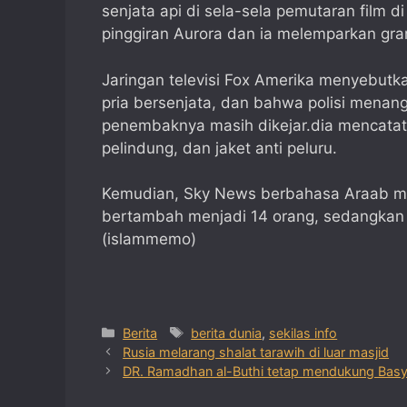
senjata api di sela-sela pemutaran film d
pinggiran Aurora dan ia melemparkan gra
Jaringan televisi Fox Amerika menyebut
pria bersenjata, dan bahwa polisi mena
penembaknya masih dikejar.dia mencata
pelindung, dan jaket anti peluru.
Kemudian, Sky News berbahasa Araab me
bertambah menjadi 14 orang, sedangkan 
(islammemo)
Categories
Tags
Berita
berita dunia
,
sekilas info
Rusia melarang shalat tarawih di luar masjid
DR. Ramadhan al-Buthi tetap mendukung Basys