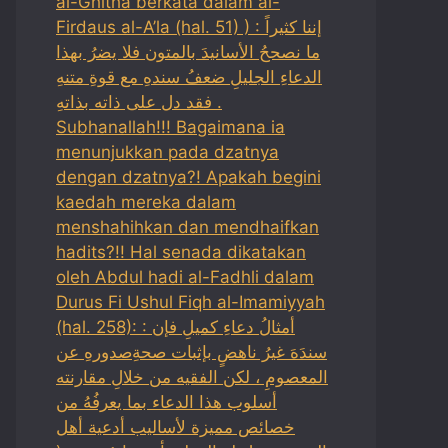
al-Ghitha berkata dalam al-
Firdaus al-A’la (hal. 51) ) : إننا كثيراً
ما نصححُ الأسانيدَ بالمتون فلا يضرُ بهذا
الدعاءِ الجليلِ ضعفُ سندهِ مع قوةِ متنهِ
فقد دل على ذاته بذاتهِ .
Subhanallah!!! Bagaimana ia
menunjukkan pada dzatnya
dengan dzatnya?! Apakah begini
kaedah mereka dalam
menshahihkan dan mendhaifkan
hadits?!! Hal senada dikatakan
oleh Abdul hadi al-Fadhli dalam
Durus Fi Ushul Fiqh al-Imamiyyah
(hal. 258): : أمثالُ دعاءِ كميلِ فإن
سندَهَ غيرُ ناهضٍ بإثبات صحةِصدورهِ عن
المعصومِ ، لكن الفقيه من خلالِ مقارنته
أسلوب هذا الدعاء بما يعرفُهُ من
خصائص مميزة لأساليب أدعية أهل