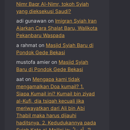
Nimr Baqr Al-Nimr, tokoh Syiah
yang dieksekusi Saudi?
adi gunawan
on
Imigran Syiah Iran
Ajarkan Cara Shalat Baru, Walikota
Pekanbaru Waspada
a rahmat
on
Masjid Syiah Baru di
Pondok Gede Bekasi
mustofa amier
on
Masjid Syiah
Baru di Pondok Gede Bekasi
aat
on
Mengapa kami tidak
mengamalkan Doa kumail? 1.
Siapa Kumail ini? Kumail bin ziyad
al-Kufi, dia tsiqah kecuali jika
meriwayatkan dari Ali bin Abi
Thabil maka harus dijauhi
haditsnya. 2. Kedudukannya pada
Syiah Kata al-Majlisi ia: إنّه أفضلُ