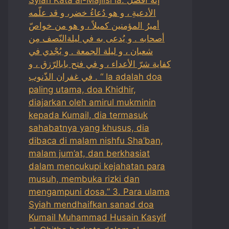
الأدعيةِ ، و هو دُعاءُ خضر، و قد علّمه
أميرُ المؤمنين كميلاً ، و هو من خواصّ
أصحابه . و يُدعى به في ليلةالنّصف مِن
شعبان ، و ليلة الجمعة . و يُجْدي في
كفاية شرّ الأعداء ، و في فتح بابالرّزق ، و
في غفران الذّنوب . “ Ia adalah doa
paling utama, doa Khidhir,
diajarkan oleh amirul mukminin
kepada Kumail, dia termasuk
sahabatnya yang khusus, dia
dibaca di malam nishfu Sha’ban,
malam jum’at, dan berkhasiat
dalam mencukupi kejahatan para
musuh, membuka rizki dan
mengampuni dosa.” 3. Para ulama
Syiah mendhaifkan sanad doa
Kumail Muhammad Husain Kasyif