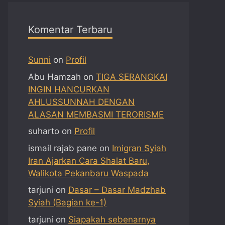
Komentar Terbaru
Sunni
on
Profil
Abu Hamzah
on
TIGA SERANGKAI
INGIN HANCURKAN
AHLUSSUNNAH DENGAN
ALASAN MEMBASMI TERORISME
suharto
on
Profil
ismail rajab pane
on
Imigran Syiah
Iran Ajarkan Cara Shalat Baru,
Walikota Pekanbaru Waspada
tarjuni
on
Dasar – Dasar Madzhab
Syiah (Bagian ke-1)
tarjuni
on
Siapakah sebenarnya