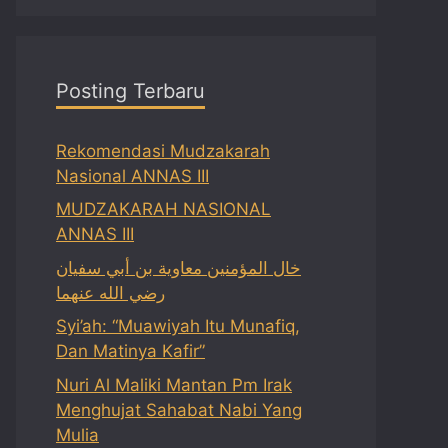
Posting Terbaru
Rekomendasi Mudzakarah
Nasional ANNAS III
MUDZAKARAH NASIONAL
ANNAS III
خال المؤمنين معاوية بن أبي سفيان
رضي الله عنهما
Syi’ah: “Muawiyah Itu Munafiq,
Dan Matinya Kafir”
Nuri Al Maliki Mantan Pm Irak
Menghujat Sahabat Nabi Yang
Mulia