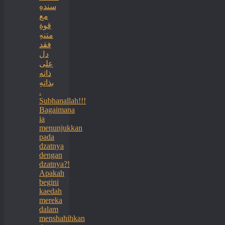
سندهِ
مع
قوةِ
متنهِ
فقد
دل
على
ذاته
بذاتهِ
.
Subhanallah!!!
Bagaimana
ia
menunjukkan
pada
dzatnya
dengan
dzatnya?!
Apakah
begini
kaedah
mereka
dalam
menshahihkan