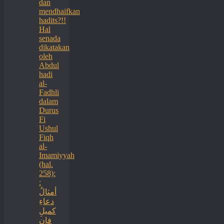
dan
mendhaifkan
hadits?!!
Hal
senada
dikatakan
oleh
Abdul
hadi
al-
Fadhli
dalam
Durus
Fi
Ushul
Fiqh
al-
Imamiyyah
(hal.
258):
:
أمثالُ
دعاءِ
كميلِ
فإن