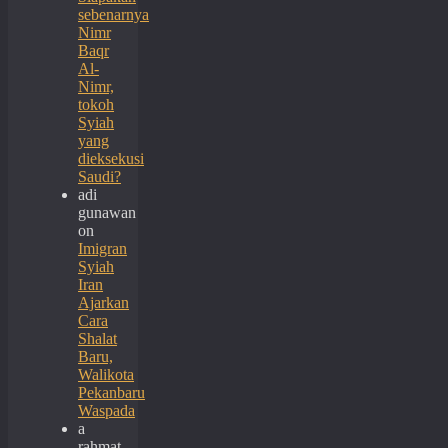
sebenarnya
Nimr
Baqr
Al-
Nimr,
tokoh
Syiah
yang
dieksekusi
Saudi?
adi
gunawan
on
Imigran
Syiah
Iran
Ajarkan
Cara
Shalat
Baru,
Walikota
Pekanbaru
Waspada
a
rahmat