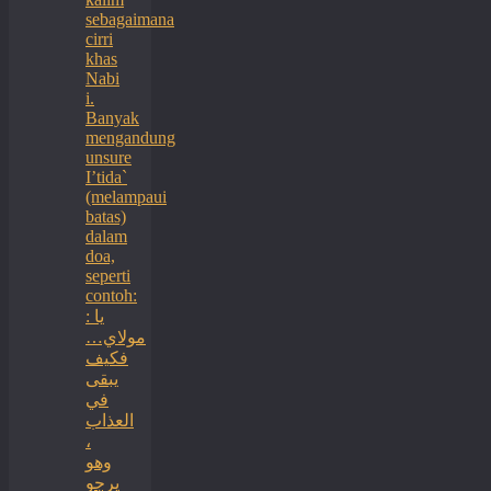
sebagaimana
cirri
khas
Nabi
i.
Banyak
mengandung
unsure
I’tida`
(melampaui
batas)
dalam
doa,
seperti
contoh:
: يا
مولاي…
فكيف
يبقى
في
العذاب
،
وهو
يرجو