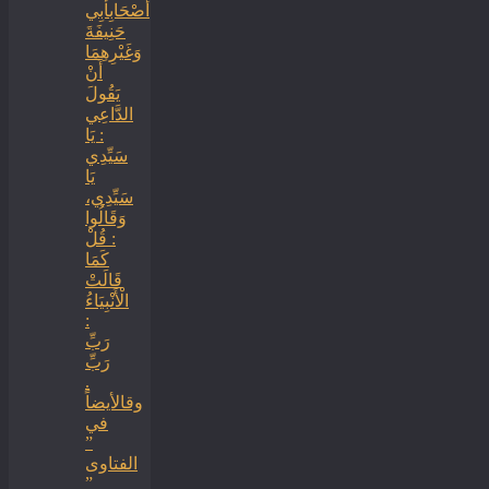
أَصْحَابِأَبِي
حَنِيفَةَ
وَغَيْرِهِمَا
أَنْ
يَقُولَ
الدَّاعِي
: يَا
سَيِّدِي
يَا
سَيِّدِي،
وَقَالُوا
: قُلْ
كَمَا
قَالَتْ
الْأَنْبِيَاءُ
:
رَبِّ
رَبِّ
.
وقالأيضاً
في
”
الفتاوى
”