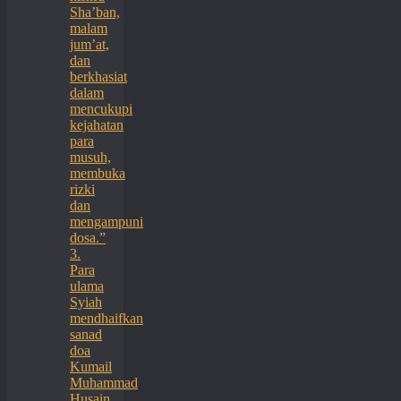
Sha’ban,
malam
jum’at,
dan
berkhasiat
dalam
mencukupi
kejahatan
para
musuh,
membuka
rizki
dan
mengampuni
dosa.”
3.
Para
ulama
Syiah
mendhaifkan
sanad
doa
Kumail
Muhammad
Husain