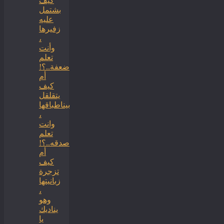
كيف
بشتمل
عليه
زفيرها
،
وأنت
تعلم
ضعفة..؟!
أم
كيف
يتقلقل
بيناطباقها
،
وانت
تعلم
صدقه..؟!
أم
كيف
تزجرة
زبانيتها
،
وهو
يناديك
يا