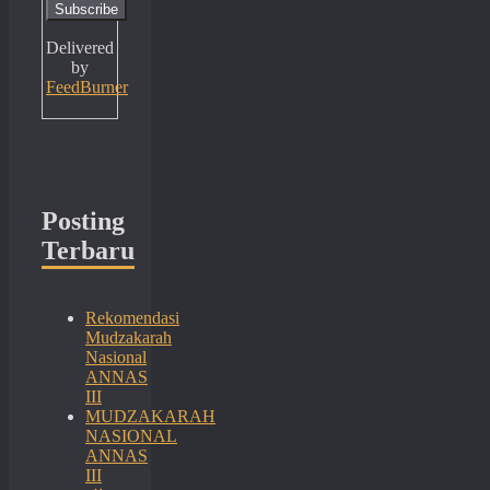
Delivered
by
FeedBurner
Posting
Terbaru
Rekomendasi
Mudzakarah
Nasional
ANNAS
III
MUDZAKARAH
NASIONAL
ANNAS
III