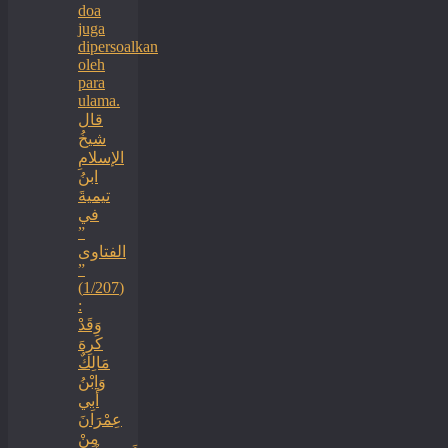
doa
juga
dipersoalkan
oleh
para
ulama.
قال
شيخُ
الإسلامِ
ابنُ
تيميةَ
في
”
الفتاوى
”
(1/207)
:
وَقَدْ
كَرِهَ
مَالِكٌ
وَابْنُ
أَبِي
عِمْرَانَ
مِنْ