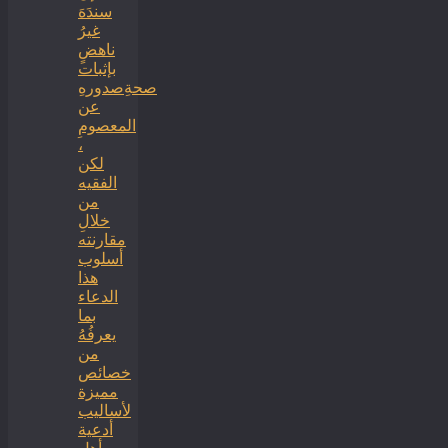
سندَهَ
غيرُ
ناهضٍ
بإثبات
صحةِصدورهِ
عن
المعصومِ
،
لكن
الفقيه
من
خلالِ
مقارنته
أسلوب
هذا
الدعاء
بما
يعرفُهُ
من
خصائص
مميزة
لأساليب
أدعية