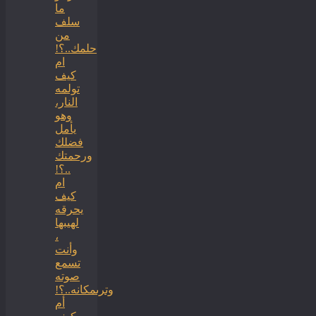
ما
سلف
من
حلمك..؟!
ام
كيف
تولمه
النار،
وهو
يأمل
فضلك
ورحمتك
..؟!
ام
كيف
يحرقه
لهيبها
،
وأنت
تسمع
صوته
وترىمكانه..؟!
أم