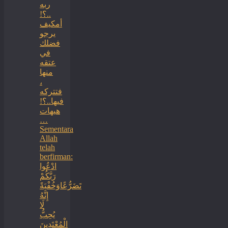
ربه
..؟!
أمكيف
يرجو
فضلك
في
عتقه
منها
،
فتتركه
فيها..؟!
هيهات
…
Sementara
Allah
telah
berfirman:
ادْعُوا
رَبَّكُمْ
تَضَرُّعًاوَخُفْيَةً
إِنَّهُ
لَا
يُحِبُّ
الْمُعْتَدِينَ