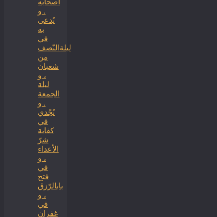
أصحابه
. و
يُدعى
به
في
ليلةالنّصف
مِن
شعبان
، و
ليلة
الجمعة
. و
يُجْدي
في
كفاية
شرّ
الأعداء
، و
في
فتح
بابالرّزق
، و
في
غفران