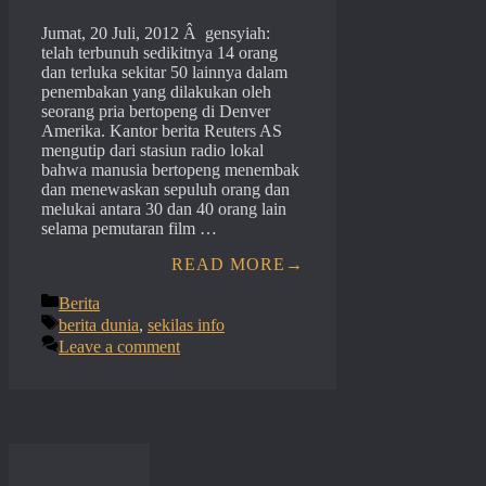
Jumat, 20 Juli, 2012 Â gensyiah:
telah terbunuh sedikitnya 14 orang
dan terluka sekitar 50 lainnya dalam
penembakan yang dilakukan oleh
seorang pria bertopeng di Denver
Amerika. Kantor berita Reuters AS
mengutip dari stasiun radio lokal
bahwa manusia bertopeng menembak
dan menewaskan sepuluh orang dan
melukai antara 30 dan 40 orang lain
selama pemutaran film …
READ MORE
Categories
Berita
Tags
berita dunia
,
sekilas info
Leave a comment