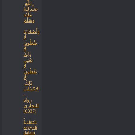
اللَّهِ ‏
‏صَلَّىاللَّهُ
عَلَيْهِ
وَسَلَّمَ
‏وَأَصْحَابَهُ
لَا
يَفْعَلُونَ
إِلَّا
ذَلِكَ
‏‏يَعْنِي
لَا
يَفْعَلُونَ
إِلَّا
ذَلِكَ ‏
‏الِاجْتِنَابَ
.
رواه
البخاري
(6337)
.
Lafazh
sayyidi
dalam