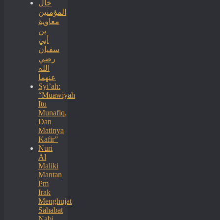
خال
المؤمنين
معاوية
بن
أبي
سفيان
رضي
الله
عنهما
Syi’ah:
“Muawiyah
Itu
Munafiq,
Dan
Matinya
Kafir”
Nuri
Al
Maliki
Mantan
Pm
Irak
Menghujat
Sahabat
Nabi