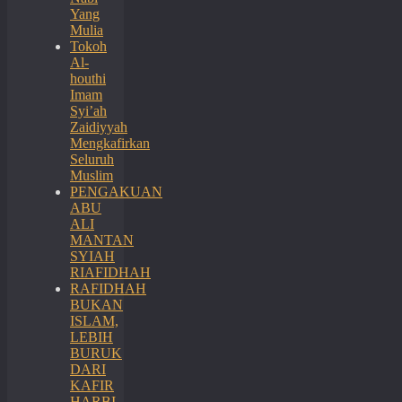
Yang
Mulia
Tokoh
Al-
houthi
Imam
Syi’ah
Zaidiyyah
Mengkafirkan
Seluruh
Muslim
PENGAKUAN
ABU
ALI
MANTAN
SYIAH
RIAFIDHAH
RAFIDHAH
BUKAN
ISLAM,
LEBIH
BURUK
DARI
KAFIR
HARBI