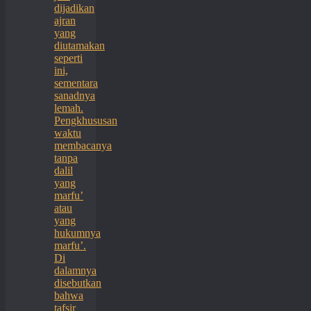
dijadikan
ajran
yang
diutamakan
seperti
ini,
sementara
sanadnya
lemah.
Pengkhususan
waktu
membacanya
tanpa
dalil
yang
marfu’
atau
yang
hukumnya
marfu’.
Di
dalamnya
disebutkan
bahwa
tafsir