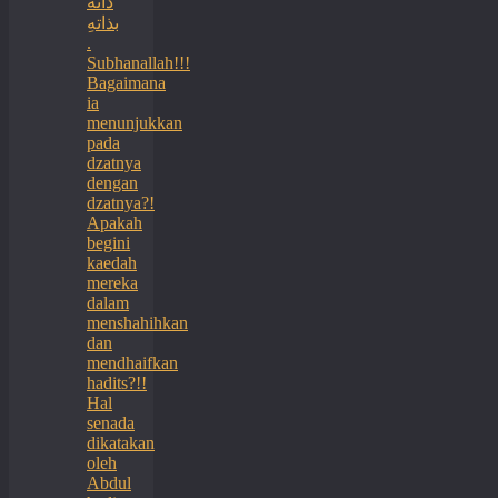
ذاته
بذاتهِ
.
Subhanallah!!!
Bagaimana
ia
menunjukkan
pada
dzatnya
dengan
dzatnya?!
Apakah
begini
kaedah
mereka
dalam
menshahihkan
dan
mendhaifkan
hadits?!!
Hal
senada
dikatakan
oleh
Abdul