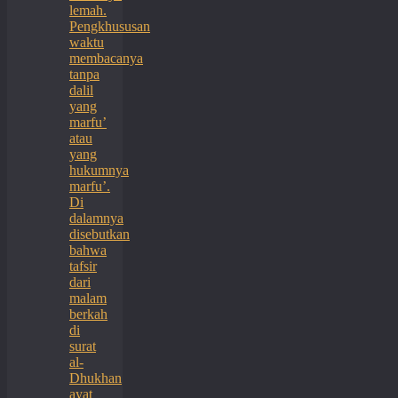
lemah.
Pengkhususan
waktu
membacanya
tanpa
dalil
yang
marfu’
atau
yang
hukumnya
marfu’.
Di
dalamnya
disebutkan
bahwa
tafsir
dari
malam
berkah
di
surat
al-
Dhukhan
ayat