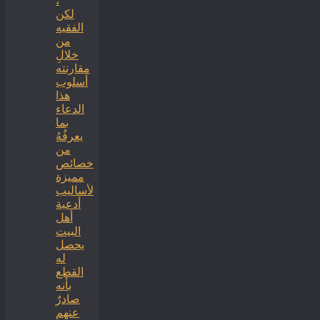
،
لكن
الفقيه
من
خلالِ
مقارنته
أسلوب
هذا
الدعاء
بما
يعرفُهُ
من
خصائص
مميزة
لأساليب
أدعية
أهل
البيت
يحصل
له
القطع
بأنه
صادرٌ
عنهم