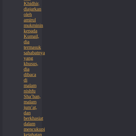
Khidhir,
diajarkan
oleh
amirul
mukminin
kepada
Kumail,
dia
termasuk
sahabatnya
yang
khusus,
dia
dibaca
di
malam
nishfu
Sha’ban,
malam
jum’at,
dan
berkhasiat
dalam
mencukupi
kejahatan