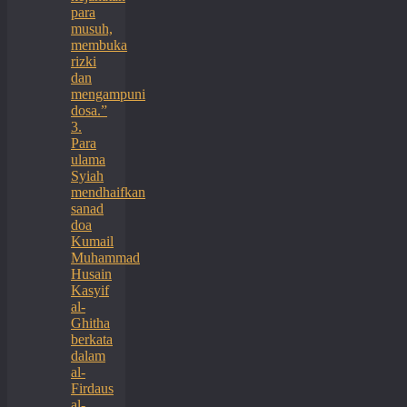
para
musuh,
membuka
rizki
dan
mengampuni
dosa.”
3.
Para
ulama
Syiah
mendhaifkan
sanad
doa
Kumail
Muhammad
Husain
Kasyif
al-
Ghitha
berkata
dalam
al-
Firdaus
al-