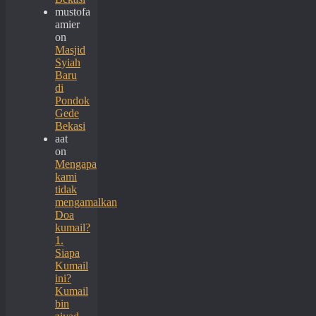
mustofa
amier
on
Masjid
Syiah
Baru
di
Pondok
Gede
Bekasi
aat
on
Mengapa
kami
tidak
mengamalkan
Doa
kumail?
1.
Siapa
Kumail
ini?
Kumail
bin