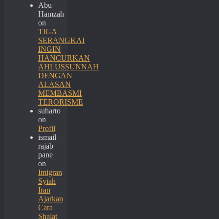
Abu
Hamzah
on
TIGA
SERANGKAI
INGIN
HANCURKAN
AHLUSSUNNAH
DENGAN
ALASAN
MEMBASMI
TERORISME
suharto
on
Profil
ismail
rajab
pane
on
Imigran
Syiah
Iran
Ajarkan
Cara
Shalat