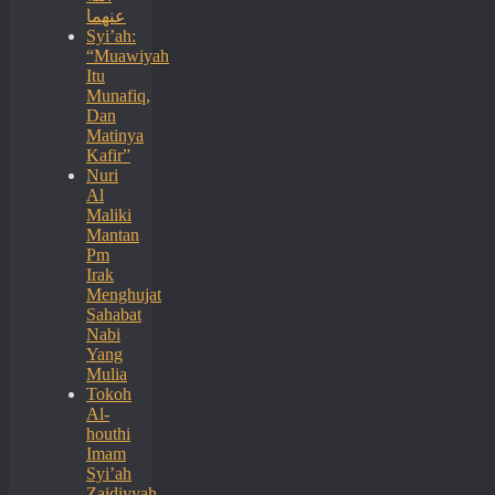
عنهما
Syi’ah:
“Muawiyah
Itu
Munafiq,
Dan
Matinya
Kafir”
Nuri
Al
Maliki
Mantan
Pm
Irak
Menghujat
Sahabat
Nabi
Yang
Mulia
Tokoh
Al-
houthi
Imam
Syi’ah
Zaidiyyah