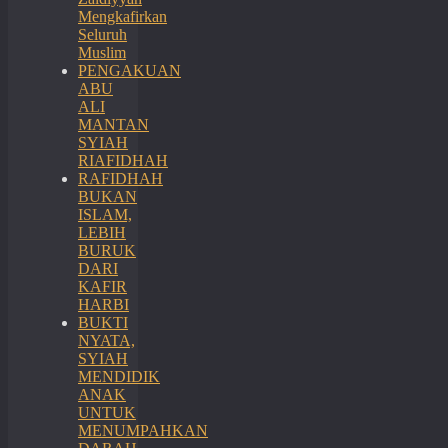
Mengkafirkan
Seluruh
Muslim
PENGAKUAN
ABU
ALI
MANTAN
SYIAH
RIAFIDHAH
RAFIDHAH
BUKAN
ISLAM,
LEBIH
BURUK
DARI
KAFIR
HARBI
BUKTI
NYATA,
SYIAH
MENDIDIK
ANAK
UNTUK
MENUMPAHKAN