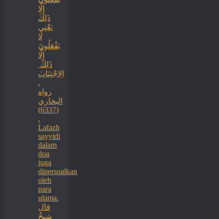
إِلَّا
ذَلِكَ
‏‏يَعْنِي
لَا
يَفْعَلُونَ
إِلَّا
ذَلِكَ ‏
‏الِاجْتِنَابَ
.
رواه
البخاري
(6337)
.
Lafazh
sayyidi
dalam
doa
juga
dipersoalkan
oleh
para
ulama.
قال
شيخُ