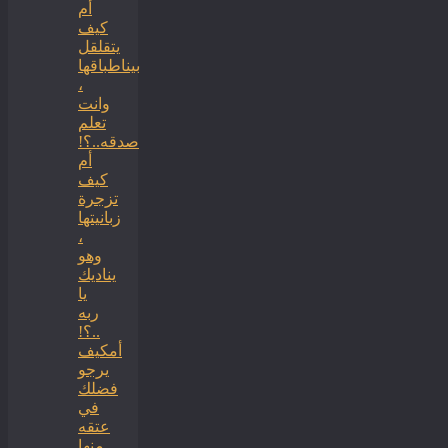
أم
كيف
يتقلقل
بيناطباقها
،
وانت
تعلم
صدقه..؟!
أم
كيف
تزجرة
زبانيتها
،
وهو
يناديك
يا
ربه
..؟!
أمكيف
يرجو
فضلك
في
عتقه
منها