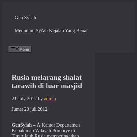
Skip
to
content
Gen Syi'ah
Menuntun Syi'ah Kejalan Yang Benar
Menu
Rusia melarang shalat
tarawih di luar masjid
21 July 2012
by
admin
Jumat 20 juli 2012
GenSyiah
– Â Kantor Departemen
Kehakiman Wilayah Primorye di
Timur Jauh Rusia memperingatkan