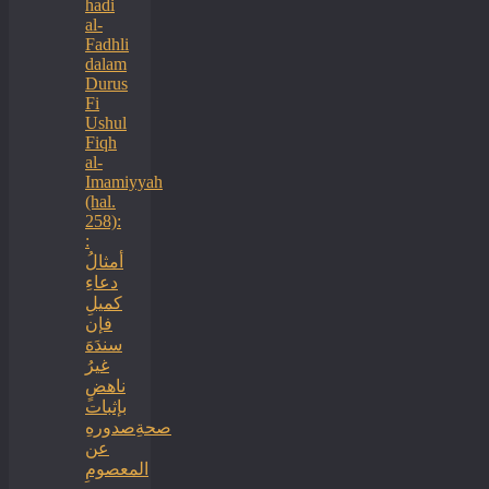
hadi
al-
Fadhli
dalam
Durus
Fi
Ushul
Fiqh
al-
Imamiyyah
(hal.
258):
:
أمثالُ
دعاءِ
كميلِ
فإن
سندَهَ
غيرُ
ناهضٍ
بإثبات
صحةِصدورهِ
عن
المعصومِ