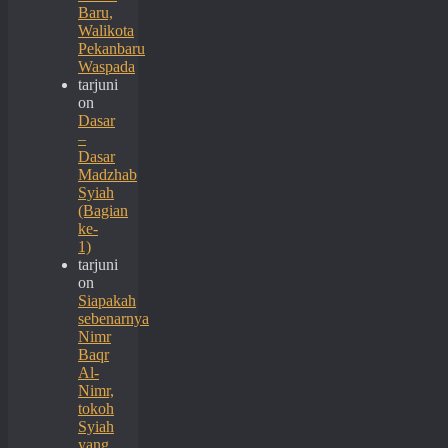
Baru,
Walikota
Pekanbaru
Waspada
tarjuni
on
Dasar
–
Dasar
Madzhab
Syiah
(Bagian
ke-
1)
tarjuni
on
Siapakah
sebenarnya
Nimr
Baqr
Al-
Nimr,
tokoh
Syiah
yang