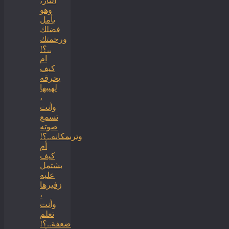
النار،
وهو
يأمل
فضلك
ورحمتك
..؟!
ام
كيف
يحرقه
لهيبها
،
وأنت
تسمع
صوته
وترىمكانه..؟!
أم
كيف
بشتمل
عليه
زفيرها
،
وأنت
تعلم
ضعفة..؟!