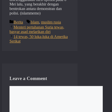
Mei lalu, yang berakhir dengan
bentrokan antara demonstran dan
polisi. (islammemo)
Categories
Tags
Berita
Islam
,
muslim rusia
Menteri pertahanan Suria tewas,
basyar asad melarikan diri
14 tewas, 50 luka-luka di Amerika
Serikat
Leave a Comment
Comment