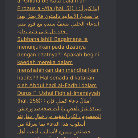
al-Ghitha berkata dalam al-
Firdaus al-A’la (hal. 51) ) : إننا كثيراً
ما نصححُ الأسانيدَ بالمتون فلا يضرُ بهذا
الدعاءِ الجليلِ ضعفُ سندهِ مع قوةِ متنهِ
فقد دل على ذاته بذاتهِ .
Subhanallah!!! Bagaimana ia
menunjukkan pada dzatnya
dengan dzatnya?! Apakah begini
kaedah mereka dalam
menshahihkan dan mendhaifkan
hadits?!! Hal senada dikatakan
oleh Abdul hadi al-Fadhli dalam
Durus Fi Ushul Fiqh al-Imamiyyah
(hal. 258): : أمثالُ دعاءِ كميلِ فإن
سندَهَ غيرُ ناهضٍ بإثبات صحةِصدورهِ عن
المعصومِ ، لكن الفقيه من خلالِ مقارنته
أسلوب هذا الدعاء بما يعرفُهُ من
خصائص مميزة لأساليب أدعية أهل