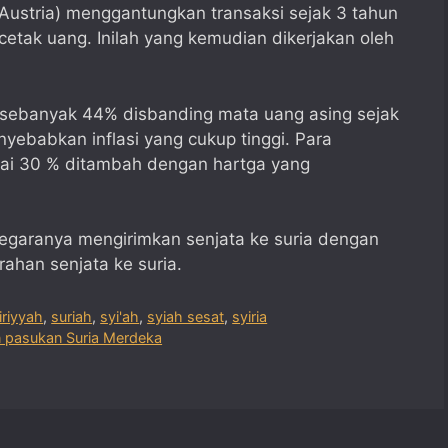
Austria) menggantungkan transaksi sejak 3 tahun
etak uang. Inilah yang kemudian dikerjakan oleh
a sebanyak 44% disbanding mata uang asing sejak
nyebabkan inflasi yang cukup tinggi. Para
ai 30 % ditambah dengan hartga yang
egaranya mengirimkan senjata ke suria dengan
ahan senjata ke suria.
iriyyah
,
suriah
,
syi'ah
,
syiah sesat
,
syiria
n pasukan Suria Merdeka