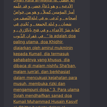
الأدعيةِ ، و هو دُعاءُ خضر، و قد علّمه
أميرُ المؤمنين كميلاً ، و هو من خواصّ
أصحابه . و يُدعى به في ليلةالنّصف مِن
شعبان ، و ليلة الجمعة . و يُجْدي في
كفاية شرّ الأعداء ، و في فتح بابالرّزق ، و
في غفران الذّنوب . “ Ia adalah doa
paling utama, doa Khidhir,
diajarkan oleh amirul mukminin
kepada Kumail, dia termasuk
sahabatnya yang khusus, dia
dibaca di malam nishfu Sha’ban,
malam jum’at, dan berkhasiat
dalam mencukupi kejahatan para
musuh, membuka rizki dan
mengampuni dosa.” 3. Para ulama
Syiah mendhaifkan sanad doa
Kumail Muhammad Husain Kasyif