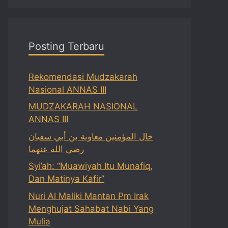
Posting Terbaru
Rekomendasi Mudzakarah
Nasional ANNAS III
MUDZAKARAH NASIONAL
ANNAS III
خال المؤمنين معاوية بن أبي سفيان
رضي الله عنهما
Syi’ah: “Muawiyah Itu Munafiq,
Dan Matinya Kafir”
Nuri Al Maliki Mantan Pm Irak
Menghujat Sahabat Nabi Yang
Mulia