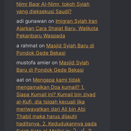
Nimr Baqr Al-Nimr, tokoh Syiah
yang dieksekusi Saudi?
adi gunawan
on
Imigran Syiah Iran
Ajarkan Cara Shalat Baru, Walikota
Pekanbaru Waspada
a rahmat
on
Masjid Syiah Baru di
Pondok Gede Bekasi
mustofa amier
on
Masjid Syiah
Baru di Pondok Gede Bekasi
aat
on
Mengapa kami tidak
mengamalkan Doa kumail? 1.
Siapa Kumail ini? Kumail bin ziyad
al-Kufi, dia tsiqah kecuali jika
meriwayatkan dari Ali bin Abi
Thabil maka harus dijauhi
haditsnya. 2. Kedudukannya pada
Syiah Kata al-Majlisi ia: إنّه أفضلُ