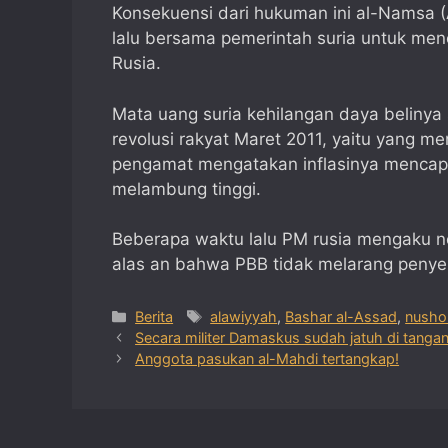
Konsekuensi dari hukuman ini al-Namsa (
lalu bersama pemerintah suria untuk menc
Rusia.
Mata uang suria kehilangan daya beliny
revolusi rakyat Maret 2011, yaitu yang me
pengamat mengatakan inflasinya mencap
melambung tinggi.
Beberapa waktu lalu PM rusia mengaku n
alas an bahwa PBB tidak melarang penyer
Categories
Tags
Berita
alawiyyah
,
Bashar al-Assad
,
nusho
Secara militer Damaskus sudah jatuh di tanga
Anggota pasukan al-Mahdi tertangkap!