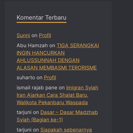
Komentar Terbaru
Sunni
on
Profil
Abu Hamzah
on
TIGA SERANGKAI
INGIN HANCURKAN
AHLUSSUNNAH DENGAN
ALASAN MEMBASMI TERORISME
suharto
on
Profil
ismail rajab pane
on
Imigran Syiah
Iran Ajarkan Cara Shalat Baru,
Walikota Pekanbaru Waspada
tarjuni
on
Dasar – Dasar Madzhab
Syiah (Bagian ke-1)
tarjuni
on
Siapakah sebenarnya