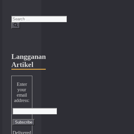
Search
for:
Langganan
Artikel
Enter
your
email
address:
Delivered