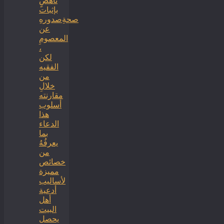
ناهضٍ
بإثبات
صحةِصدورهِ
عن
المعصومِ
،
لكن
الفقيه
من
خلالِ
مقارنته
أسلوب
هذا
الدعاء
بما
يعرفُهُ
من
خصائص
مميزة
لأساليب
أدعية
أهل
البيت
يحصل