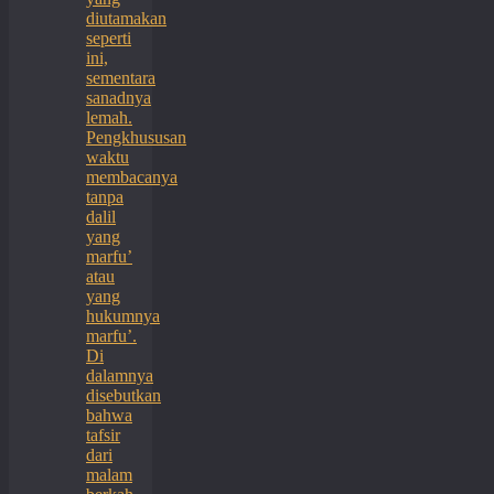
diutamakan
seperti
ini,
sementara
sanadnya
lemah.
Pengkhususan
waktu
membacanya
tanpa
dalil
yang
marfu’
atau
yang
hukumnya
marfu’.
Di
dalamnya
disebutkan
bahwa
tafsir
dari
malam