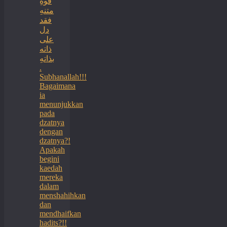
قوةِ
متنهِ
فقد
دل
على
ذاته
بذاتهِ
.
Subhanallah!!!
Bagaimana
ia
menunjukkan
pada
dzatnya
dengan
dzatnya?!
Apakah
begini
kaedah
mereka
dalam
menshahihkan
dan
mendhaifkan
hadits?!!