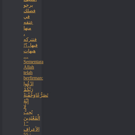
يرجو
فضلك
في
عتقه
منها
،
فتتركه
فيها..؟!
هيهات
…
Sementara
Allah
telah
berfirman:
ادْعُوا
رَبَّكُمْ
تَضَرُّعًاوَخُفْيَةً
إِنَّهُ
لَا
يُحِبُّ
الْمُعْتَدِينَ
” [
الأعراف
: 55