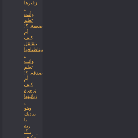
زفيرها
،
وأنت
تعلم
ضعفة..؟!
أم
كيف
يتقلقل
بيناطباقها
،
وانت
تعلم
صدقه..؟!
أم
كيف
تزجرة
زبانيتها
،
وهو
يناديك
يا
ربه
..؟!
أمكيف