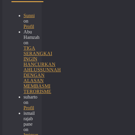
Sunni
on
Profil
Abu
Hamzah
on
TIGA
SERANGKAI
INGIN
HANCURKAN
AHLUSSUNNAH
DENGAN
ALASAN
MEMBASMI
TERORISME
suharto
on
Profil
ismail
rajab
pane
on
Imigran