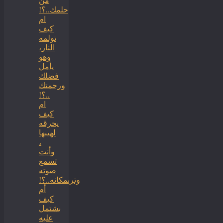
من
حلمك..؟!
ام
كيف
تولمه
النار،
وهو
يأمل
فضلك
ورحمتك
..؟!
ام
كيف
يحرقه
لهيبها
،
وأنت
تسمع
صوته
وترىمكانه..؟!
أم
كيف
بشتمل
عليه