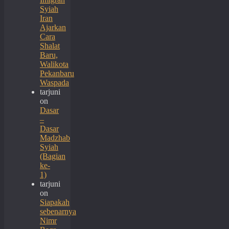
Syiah
Iran
Ajarkan
Cara
Shalat
Baru,
Walikota
Pekanbaru
Waspada
tarjuni
on
Dasar
–
Dasar
Madzhab
Syiah
(Bagian
ke-
1)
tarjuni
on
Siapakah
sebenarnya
Nimr