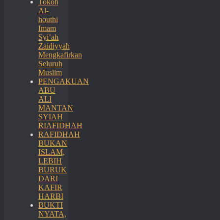
Tokoh
Al-
houthi
Imam
Syi’ah
Zaidiyyah
Mengkafirkan
Seluruh
Muslim
PENGAKUAN
ABU
ALI
MANTAN
SYIAH
RIAFIDHAH
RAFIDHAH
BUKAN
ISLAM,
LEBIH
BURUK
DARI
KAFIR
HARBI
BUKTI
NYATA,