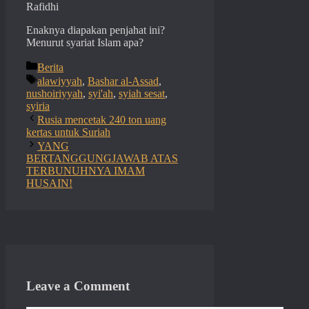
Rafidhi
Enaknya diapakan penjahat ini?
Menurut syariat Islam apa?
Categories
Berita
Tags
alawiyyah
,
Bashar al-Assad
,
nushoiriyyah
,
syi'ah
,
syiah sesat
,
syiria
Rusia mencetak 240 ton uang
kertas untuk Suriah
YANG
BERTANGGUNGJAWAB ATAS
TERBUNUHNYA IMAM
HUSAIN!
Leave a Comment