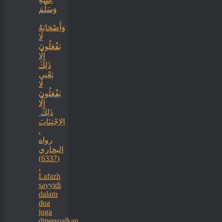
وَسَلَّمَ
‏وَأَصْحَابَهُ
لَا
يَفْعَلُونَ
إِلَّا
ذَلِكَ
‏‏يَعْنِي
لَا
يَفْعَلُونَ
إِلَّا
ذَلِكَ ‏
‏الِاجْتِنَابَ
.
رواه
البخاري
(6337)
.
Lafazh
sayyidi
dalam
doa
juga
dipersoalkan