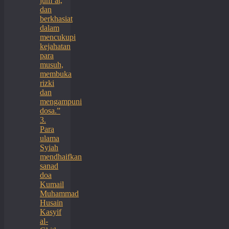
jum’at,
dan
berkhasiat
dalam
mencukupi
kejahatan
para
musuh,
membuka
rizki
dan
mengampuni
dosa.”
3.
Para
ulama
Syiah
mendhaifkan
sanad
doa
Kumail
Muhammad
Husain
Kasyif
al-