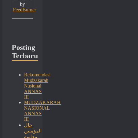
by
FeedBurner
Posting
Terbaru
Rekomendasi
Mudzakarah
Nasional
ANNAS
III
MUDZAKARAH
NASIONAL
ANNAS
III
خال
المؤمنين
معاوية