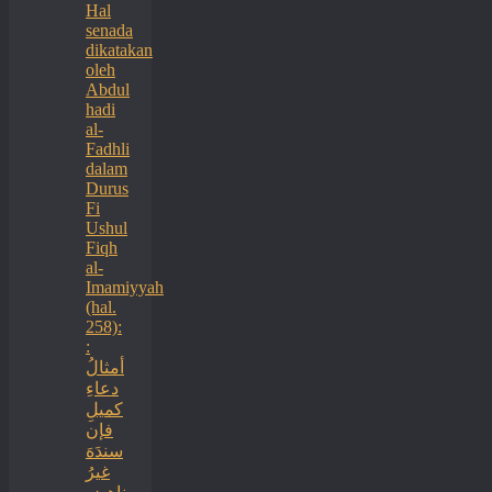
Hal
senada
dikatakan
oleh
Abdul
hadi
al-
Fadhli
dalam
Durus
Fi
Ushul
Fiqh
al-
Imamiyyah
(hal.
258):
:
أمثالُ
دعاءِ
كميلِ
فإن
سندَهَ
غيرُ