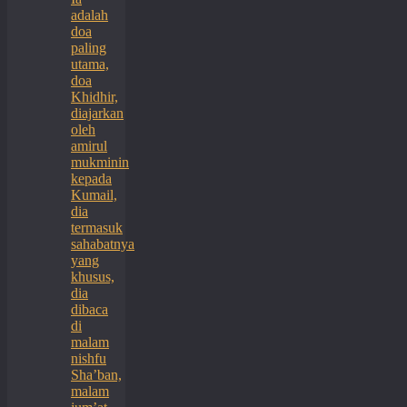
adalah
doa
paling
utama,
doa
Khidhir,
diajarkan
oleh
amirul
mukminin
kepada
Kumail,
dia
termasuk
sahabatnya
yang
khusus,
dia
dibaca
di
malam
nishfu
Sha’ban,
malam