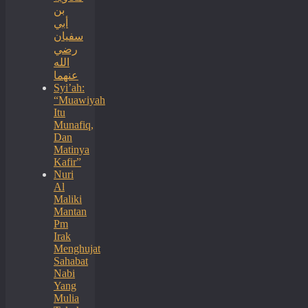
بن
أبي
سفيان
رضي
الله
عنهما
Syi’ah:
“Muawiyah
Itu
Munafiq,
Dan
Matinya
Kafir”
Nuri
Al
Maliki
Mantan
Pm
Irak
Menghujat
Sahabat
Nabi
Yang
Mulia