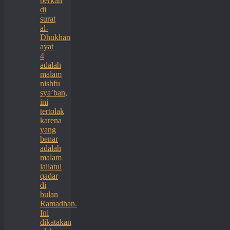
berkah
di
surat
al-
Dhukhan
ayat
4
adalah
malam
nishfu
sya’ban,
ini
tertolak
karena
yang
benar
adalah
malam
lailatul
qadar
di
bulan
Ramadhan.
Ini
dikatakan