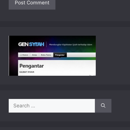
Search
for: