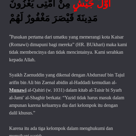
أَوَّلُ جَيْش
ٍ مِنْ أُمَّتِى يَغْزُونَ
مَدِينَةَ قَيْصَرَ مَغْفُورٌ لَهُمْ
“
Pasukan pertama dari umatku yang memerangi kota Kaisar
(Romawi) dimapuni bagi mereka” (HR. BUkhari) maka kami
tidak membencinya dan tidak mencintainya. Kami serahkan
kepada Allah.
Syaikh Zaenuddin yang dikenal dengan Abdurrauf bin Tajul
arifin bin Ali bin Zaenal abidin al-Haddadi kemudian al-
Munawi
al-Qahiri (w. 1031) dalam kitab al-Taisir bi Syarh
al-Jami’ al-Shaghir berkata: “Yazid tidak harus masuk dalam
ampunan karena keluarnya dia dari kelompok itu dengan
dalil khusus.”
Karena itu ada tiga kelompok dalam menghukumi dan
menyikapi yazid: