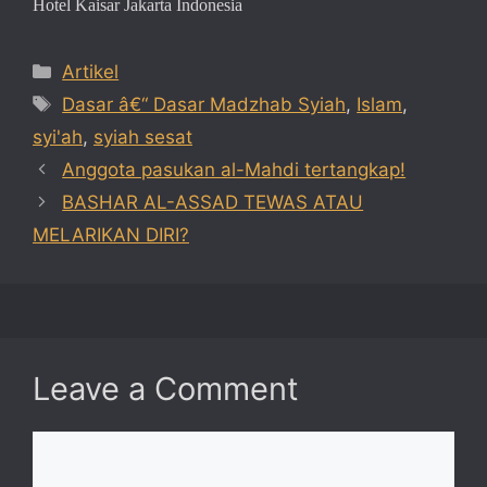
Hotel Kaisar Jakarta Indonesia
Categories
Artikel
Tags
Dasar â€“ Dasar Madzhab Syiah
,
Islam
,
syi'ah
,
syiah sesat
Anggota pasukan al-Mahdi tertangkap!
BASHAR AL-ASSAD TEWAS ATAU
MELARIKAN DIRI?
Leave a Comment
Comment