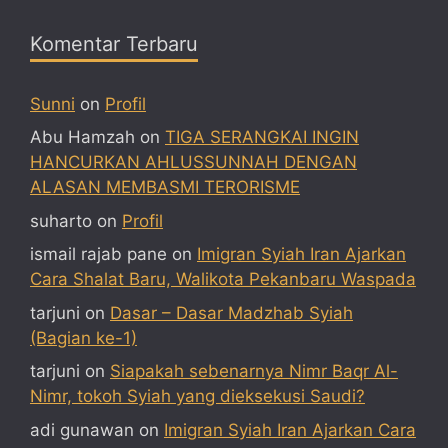
Komentar Terbaru
Sunni
on
Profil
Abu Hamzah
on
TIGA SERANGKAI INGIN
HANCURKAN AHLUSSUNNAH DENGAN
ALASAN MEMBASMI TERORISME
suharto
on
Profil
ismail rajab pane
on
Imigran Syiah Iran Ajarkan
Cara Shalat Baru, Walikota Pekanbaru Waspada
tarjuni
on
Dasar – Dasar Madzhab Syiah
(Bagian ke-1)
tarjuni
on
Siapakah sebenarnya Nimr Baqr Al-
Nimr, tokoh Syiah yang dieksekusi Saudi?
adi gunawan
on
Imigran Syiah Iran Ajarkan Cara