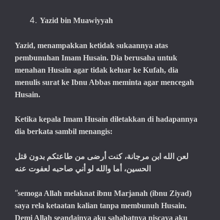
Yazid bin Muawiyyah
Yazid, menampakkan ketidak sukaannya atas
pembunuhan Imam Husain. Dia berusaha untuk
menahan Husain agar tidak keluar ke Kufah, dia
menulis surat ke Ibnu Abbas meminta agar mencegah
Husain.
Ketika kepala Imam Husain diletakkan di hadapannya
dia berkata sambil menangis:
لعن الله ابن مرجانة، كنت أرضى من طاعتكم بدون قتل
الحسين، أما والله لو أني صاحبه لعفوت عنه
“
semoga Allah melaknat ibnu Marjanah (ibnu Ziyad)
saya rela ketaatan kalian tanpa membunuh Husain.
Demi Allah seandainya aku sahabatnya niscaya aku