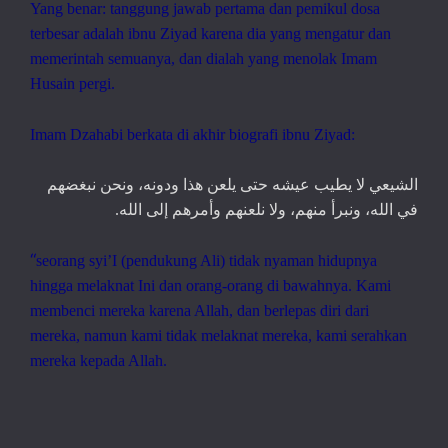
Yang benar: tanggung jawab pertama dan pemikul dosa
terbesar adalah ibnu Ziyad karena dia yang mengatur dan
memerintah semuanya, dan dialah yang menolak Imam
Husain pergi.
Imam Dzahabi berkata di akhir biografi ibnu Ziyad:
الشيعي لا يطيب عيشه حتى يلعن هذا ودونه، ونحن نبغضهم
.
في الله، ونبرأ منهم، ولا نلعنهم وأمرهم إلى الله
“
seorang syi’I (pendukung Ali) tidak nyaman hidupnya
hingga melaknat Ini dan orang-orang di bawahnya. Kami
membenci mereka karena Allah, dan berlepas diri dari
mereka, namun kami tidak melaknat mereka, kami serahkan
mereka kepada Allah.