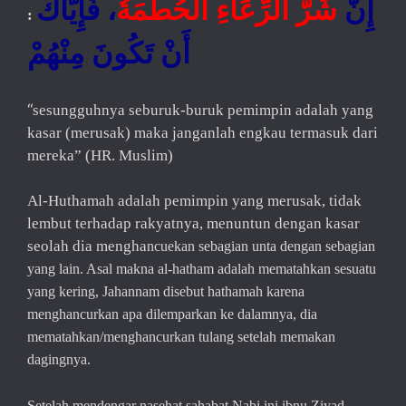
إِنَّ
شَرَّ الرِّعَاءِ الْحُطَمَة
ُ، فَإِيَّاكَ
:
أَنْ تَكُونَ مِنْهُمْ
“
sesungguhnya seburuk-buruk pemimpin adalah yang
kasar (merusak) maka janganlah engkau termasuk dari
mereka” (HR. Muslim)
Al-Huthamah adalah pemimpin yang merusak, tidak
lembut terhadap rakyatnya, menuntun dengan kasar
seolah dia mengha
ncuekan sebagian unta dengan sebagian
yang lain. Asal makna al-hatham adalah mematahkan sesuatu
yang kering, Jahannam disebut hathamah karena
menghancurkan apa dilemparkan ke dalamnya, dia
mematahkan/menghancurkan tulang setelah memakan
dagingnya.
Setelah mendengar nasehat sahabat Nabi ini ibnu Ziyad