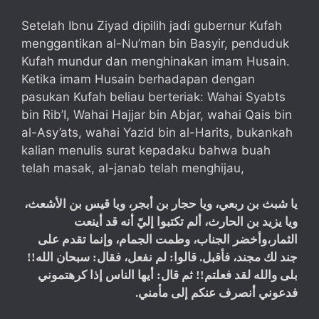
Setelah Ibnu Ziyad dipilih jadi gubernur Kufah
menggantikan al-Nu’man bin Basyir, penduduk
Kufah mundur dan menghinakan imam Husain.
Ketika imam Husain berhadapan dengan
pasukan Kufah beliau berteriak: Wahai Syabts
bin Rib’I, Wahai Hajjar bin Abjar, wahai Qais bin
al-Asy’ats, wahai Yazid bin al-Harits, bukankah
kalian menulis surat kepadaku bahwa buah
telah masak, al-janab telah menghijau,
يا شبث بن ربعي، ويا حجار بن أبجر، ويا قيس بن الأشعث،
ويا يزيد بن الحارث، ألم تكتبوا إليّ أنه قد أينعت
الثمار،وأخضر الجناب، وطمت الجمام، وإنما تقدم على
!!
سبحان الله
:
لم نفعل، فقال
:
قالوا
.
جند لك مجند، فأقبل
أيها الناس إذا كرهتموني
:
ثم قال
!!
بلى والله لقد فعلتم
.
فدعوني أنصرف عنكم إلى مأمني