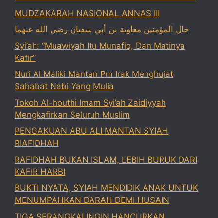
MUDZAKARAH NASIONAL ANNAS III
خال المؤمنين معاوية بن أبي سفيان رضي الله عنهما
Syi’ah: “Muawiyah Itu Munafiq, Dan Matinya
Kafir”
Nuri Al Maliki Mantan Pm Irak Menghujat
Sahabat Nabi Yang Mulia
Tokoh Al-houthi Imam Syi’ah Zaidiyyah
Mengkafirkan Seluruh Muslim
PENGAKUAN ABU ALI MANTAN SYIAH
RIAFIDHAH
RAFIDHAH BUKAN ISLAM, LEBIH BURUK DARI
KAFIR HARBI
BUKTI NYATA, SYIAH MENDIDIK ANAK UNTUK
MENUMPAHKAN DARAH DEMI HUSAIN
TIGA SERANGKAI INGIN HANCURKAN