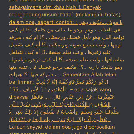
sebagaimana cirri khas Nabi i. Banyak
mengandung unsure I’tida` (melampaui batas)
dalam doa, seperti contoh: : يا مولاي…فكيف يبقى
في العذاب ، وهو يرجو ما سلف من حلمك..؟! ام كيف
تولمه النار، وهو يأمل فضلك ورحمتك ..؟! ام كيف يحرقه
لهيبها ، وأنت تسمع صوته وترىمكانه..؟! أم كيف بشتمل
عليه زفيرها ، وأنت تعلم ضعفة..؟! أم كيف يتقلقل
بيناطباقها ، وانت تعلم صدقه..؟! أم كيف تزجرة زبانيتها ،
وهو يناديك يا ربه ..؟! أمكيف يرجو فضلك في عتقه منها
، فتتركه فيها..؟! هيهات … Sementara Allah telah
berfirman: ادْعُوا رَبَّكُمْ تَضَرُّعًاوَخُفْيَةً إِنَّهُ لَا يُحِبُّ
الْمُعْتَدِينَ ” [ الأعراف : 55 ] . – ada sajak yang
dipaksa ‏عَنْ‏‏عِكْرِمَةَ ‏، ‏عَنْ ‏ ‏ابْنِ عَبَّاسٍ ‏‏قَالَ : … فَانْظُرْ ‏‏
السَّجْعَ ‏‏مِنْ الدُّعَاءِ فَاجْتَنِبْهُ فَإِنِّي عَهِدْتُ رَسُولَ اللَّهِ ‏
‏صَلَّىاللَّهُ عَلَيْهِ وَسَلَّمَ ‏ ‏وَأَصْحَابَهُ لَا يَفْعَلُونَ إِلَّا ذَلِكَ ‏‏يَعْنِي لَا
يَفْعَلُونَ إِلَّا ذَلِكَ ‏ ‏الِاجْتِنَابَ . رواه البخاري (6337) .
Lafazh sayyidi dalam doa juga dipersoalkan