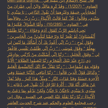
oleh para ulama. قال شيخُ الإسلامِ ابنُ تيميةَ في ”
الفتاوى ” (1/207) : وَقَدْ كَرِهَ مَالِكٌ وَابْنُ أَبِي عِمْرَانَ مِنْ
أَصْحَابِأَبِي حَنِيفَةَ وَغَيْرِهِمَا أَنْ يَقُولَ الدَّاعِي : يَا سَيِّدِي يَا
سَيِّدِي، وَقَالُوا : قُلْ كَمَا قَالَتْ الْأَنْبِيَاءُ : رَبِّ رَبِّ . وقالأيضاً
في ” الفتاوى ” (10/285) : وَأَمَّا السُّؤَالُ فَكَثِيرًا مَا
يَجِيءُبِاسْمِ الرَّبِّ كَقَوْلِ آدَمَ وَحَوَّاءَ : ” رَبَّنَا ظَلَمْنَا
أَنْفُسَنَاوَإِنْ لَمْ تَغْفِرْ لَنَا وَتَرْحَمْنَا لَنَكُونَنَّ مِنَ الْخَاسِرِينَ ”
وَقَوْلِ نُوحٍ : ” رَبِّ إنِّي أَعُوذُ بِكَ أَنْ أَسْأَلَكَ مَا لَيْسَ لِي
بِهِعِلْمٌ ” وَقَوْلِ مُوسَى : ” رَبِّ إنِّي ظَلَمْتُ نَفْسِي فَاغْفِرْ
لِي ” وَقَوْلِ الْخَلِيلِ : ” رَبَّنَا إنِّي أَسْكَنْتُ مِنْ ذُرِّيَّتِي بِوَادٍغَيْرِ
ذِي زَرْعٍ عِنْدَ بَيْتِكَ الْمُحَرَّمِ رَبَّنَا لِيُقِيمُوا الصَّلَاةَ ” الْآيَةُ
وَقَوْلِهِ مَعَ إسْمَاعِيلَ : ” رَبَّنَا تَقَبَّلْ مِنَّا إنَّكَ أَنْتَالسَّمِيعُ الْعَلِيمُ
” وَكَذَلِكَ قَوْلُ الَّذِينَ قَالُوا : ” رَبَّنَا آتِنَافِي الدُّنْيَا حَسَنَةً وَفِي
الْآخِرَةِ حَسَنَةً وَقِنَا عَذَابَ النَّارِ ” وَمِثْلُ هَذَا كَثِيرٌ . وَقَدْ نُقِلَ
عَنْ مَالِك أَنَّهُ قَالَ : أَكْرَهُ لِلرَّجُلِ أَنْ يَقُولَ فِي دُعَائِهِ : يَا
سَيِّدِي يَا سَيِّدِي يَاحَنَّانُ يَا حَنَّانُ وَلَكِنْ يَدْعُو بِمَا دَعَتْ بِهِ
الْأَنْبِيَاءُ ؛رَبَّنَا رَبَّنَا نَقَلَهُ عَنْهُ العتبي فِي العتبية . وقال ابن
رجب فيجامع العلوم والحكم عند شرح الحديث العاشر