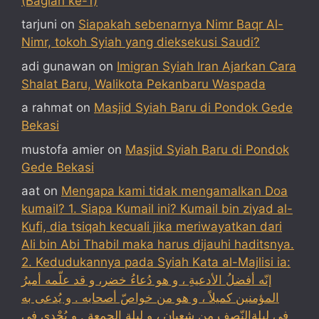
(Bagian ke-1)
tarjuni
on
Siapakah sebenarnya Nimr Baqr Al-
Nimr, tokoh Syiah yang dieksekusi Saudi?
adi gunawan
on
Imigran Syiah Iran Ajarkan Cara
Shalat Baru, Walikota Pekanbaru Waspada
a rahmat
on
Masjid Syiah Baru di Pondok Gede
Bekasi
mustofa amier
on
Masjid Syiah Baru di Pondok
Gede Bekasi
aat
on
Mengapa kami tidak mengamalkan Doa
kumail? 1. Siapa Kumail ini? Kumail bin ziyad al-
Kufi, dia tsiqah kecuali jika meriwayatkan dari
Ali bin Abi Thabil maka harus dijauhi haditsnya.
2. Kedudukannya pada Syiah Kata al-Majlisi ia:
إنّه أفضلُ الأدعيةِ ، و هو دُعاءُ خضر، و قد علّمه أميرُ
المؤمنين كميلاً ، و هو من خواصّ أصحابه . و يُدعى به
في ليلةالنّصف مِن شعبان ، و ليلة الجمعة . و يُجْدي في