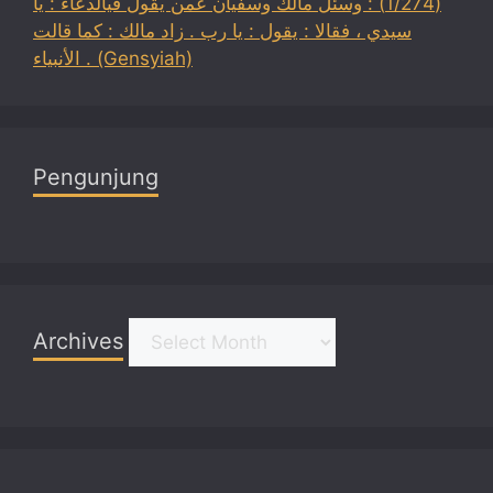
(1/274) : وسئل مالك وسفيان عمن يقول فيالدعاء : يا
سيدي ، فقالا : يقول : يا رب . زاد مالك : كما قالت
الأنبياء . (Gensyiah)
Pengunjung
Archives
Archives