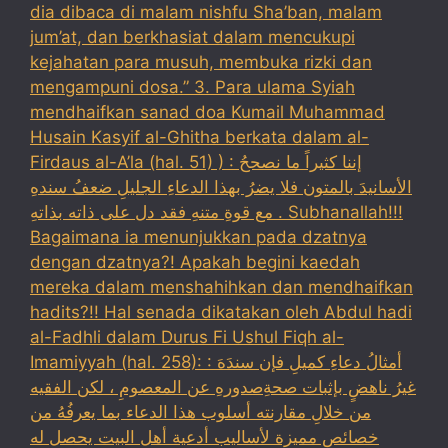
dia dibaca di malam nishfu Sha’ban, malam
jum’at, dan berkhasiat dalam mencukupi
kejahatan para musuh, membuka rizki dan
mengampuni dosa.” 3. Para ulama Syiah
mendhaifkan sanad doa Kumail Muhammad
Husain Kasyif al-Ghitha berkata dalam al-
Firdaus al-A’la (hal. 51) ) : إننا كثيراً ما نصححُ
الأسانيدَ بالمتون فلا يضرُ بهذا الدعاءِ الجليلِ ضعفُ سندهِ
مع قوةِ متنهِ فقد دل على ذاته بذاتهِ . Subhanallah!!!
Bagaimana ia menunjukkan pada dzatnya
dengan dzatnya?! Apakah begini kaedah
mereka dalam menshahihkan dan mendhaifkan
hadits?!! Hal senada dikatakan oleh Abdul hadi
al-Fadhli dalam Durus Fi Ushul Fiqh al-
Imamiyyah (hal. 258): : أمثالُ دعاءِ كميلِ فإن سندَهَ
غيرُ ناهضٍ بإثبات صحةِصدورهِ عن المعصومِ ، لكن الفقيه
من خلالِ مقارنته أسلوب هذا الدعاء بما يعرفُهُ من
خصائص مميزة لأساليب أدعية أهل البيت يحصل له