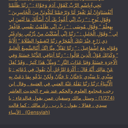
يَجِيءُبِاسْمِ الرَّبِّ كَقَوْلِ آدَمَ وَحَوَّاءَ : ” رَبَّنَا ظَلَمْنَا
أَنْفُسَنَاوَإِنْ لَمْ تَغْفِرْ لَنَا وَتَرْحَمْنَا لَنَكُونَنَّ مِنَ الْخَاسِرِينَ ”
وَقَوْلِ نُوحٍ : ” رَبِّ إنِّي أَعُوذُ بِكَ أَنْ أَسْأَلَكَ مَا لَيْسَ لِي
بِهِعِلْمٌ ” وَقَوْلِ مُوسَى : ” رَبِّ إنِّي ظَلَمْتُ نَفْسِي فَاغْفِرْ
لِي ” وَقَوْلِ الْخَلِيلِ : ” رَبَّنَا إنِّي أَسْكَنْتُ مِنْ ذُرِّيَّتِي بِوَادٍغَيْرِ
ذِي زَرْعٍ عِنْدَ بَيْتِكَ الْمُحَرَّمِ رَبَّنَا لِيُقِيمُوا الصَّلَاةَ ” الْآيَةُ
وَقَوْلِهِ مَعَ إسْمَاعِيلَ : ” رَبَّنَا تَقَبَّلْ مِنَّا إنَّكَ أَنْتَالسَّمِيعُ الْعَلِيمُ
” وَكَذَلِكَ قَوْلُ الَّذِينَ قَالُوا : ” رَبَّنَا آتِنَافِي الدُّنْيَا حَسَنَةً وَفِي
الْآخِرَةِ حَسَنَةً وَقِنَا عَذَابَ النَّارِ ” وَمِثْلُ هَذَا كَثِيرٌ . وَقَدْ نُقِلَ
عَنْ مَالِك أَنَّهُ قَالَ : أَكْرَهُ لِلرَّجُلِ أَنْ يَقُولَ فِي دُعَائِهِ : يَا
سَيِّدِي يَا سَيِّدِي يَاحَنَّانُ يَا حَنَّانُ وَلَكِنْ يَدْعُو بِمَا دَعَتْ بِهِ
الْأَنْبِيَاءُ ؛رَبَّنَا رَبَّنَا نَقَلَهُ عَنْهُ العتبي فِي العتبية . وقال ابن
رجب فيجامع العلوم والحكم عند شرح الحديث العاشر
(1/274) : وسئل مالك وسفيان عمن يقول فيالدعاء : يا
سيدي ، فقالا : يقول : يا رب . زاد مالك : كما قالت
الأنبياء . (Gensyiah)