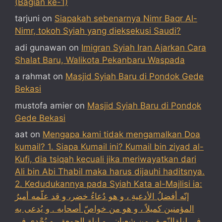
(Bagian ke-1)
tarjuni
on
Siapakah sebenarnya Nimr Baqr Al-
Nimr, tokoh Syiah yang dieksekusi Saudi?
adi gunawan
on
Imigran Syiah Iran Ajarkan Cara
Shalat Baru, Walikota Pekanbaru Waspada
a rahmat
on
Masjid Syiah Baru di Pondok Gede
Bekasi
mustofa amier
on
Masjid Syiah Baru di Pondok
Gede Bekasi
aat
on
Mengapa kami tidak mengamalkan Doa
kumail? 1. Siapa Kumail ini? Kumail bin ziyad al-
Kufi, dia tsiqah kecuali jika meriwayatkan dari
Ali bin Abi Thabil maka harus dijauhi haditsnya.
2. Kedudukannya pada Syiah Kata al-Majlisi ia:
إنّه أفضلُ الأدعيةِ ، و هو دُعاءُ خضر، و قد علّمه أميرُ
المؤمنين كميلاً ، و هو من خواصّ أصحابه . و يُدعى به
في ليلةالنّصف مِن شعبان ، و ليلة الجمعة . و يُجْدي في