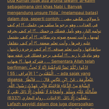
Doa Kumail tidak ada aroma jawami’ al-kalim
sebagaimana cirri khas Nabi i. Banyak
mengandung unsure I’tida` (melampaui batas)
dalam doa, seperti contoh: : يا مولاي…فكيف يبقى
في العذاب ، وهو يرجو ما سلف من حلمك..؟! ام كيف
تولمه النار، وهو يأمل فضلك ورحمتك ..؟! ام كيف يحرقه
لهيبها ، وأنت تسمع صوته وترىمكانه..؟! أم كيف بشتمل
عليه زفيرها ، وأنت تعلم ضعفة..؟! أم كيف يتقلقل
بيناطباقها ، وانت تعلم صدقه..؟! أم كيف تزجرة زبانيتها ،
وهو يناديك يا ربه ..؟! أمكيف يرجو فضلك في عتقه منها
، فتتركه فيها..؟! هيهات … Sementara Allah telah
berfirman: ادْعُوا رَبَّكُمْ تَضَرُّعًاوَخُفْيَةً إِنَّهُ لَا يُحِبُّ
الْمُعْتَدِينَ ” [ الأعراف : 55 ] . – ada sajak yang
dipaksa ‏عَنْ‏‏عِكْرِمَةَ ‏، ‏عَنْ ‏ ‏ابْنِ عَبَّاسٍ ‏‏قَالَ : … فَانْظُرْ ‏‏
السَّجْعَ ‏‏مِنْ الدُّعَاءِ فَاجْتَنِبْهُ فَإِنِّي عَهِدْتُ رَسُولَ اللَّهِ ‏
‏صَلَّىاللَّهُ عَلَيْهِ وَسَلَّمَ ‏ ‏وَأَصْحَابَهُ لَا يَفْعَلُونَ إِلَّا ذَلِكَ ‏‏يَعْنِي لَا
يَفْعَلُونَ إِلَّا ذَلِكَ ‏ ‏الِاجْتِنَابَ . رواه البخاري (6337) .
Lafazh sayyidi dalam doa juga dipersoalkan