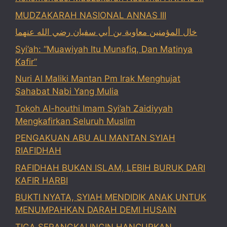
MUDZAKARAH NASIONAL ANNAS III
خال المؤمنين معاوية بن أبي سفيان رضي الله عنهما
Syi’ah: “Muawiyah Itu Munafiq, Dan Matinya
Kafir”
Nuri Al Maliki Mantan Pm Irak Menghujat
Sahabat Nabi Yang Mulia
Tokoh Al-houthi Imam Syi’ah Zaidiyyah
Mengkafirkan Seluruh Muslim
PENGAKUAN ABU ALI MANTAN SYIAH
RIAFIDHAH
RAFIDHAH BUKAN ISLAM, LEBIH BURUK DARI
KAFIR HARBI
BUKTI NYATA, SYIAH MENDIDIK ANAK UNTUK
MENUMPAHKAN DARAH DEMI HUSAIN
TIGA SERANGKAI INGIN HANCURKAN