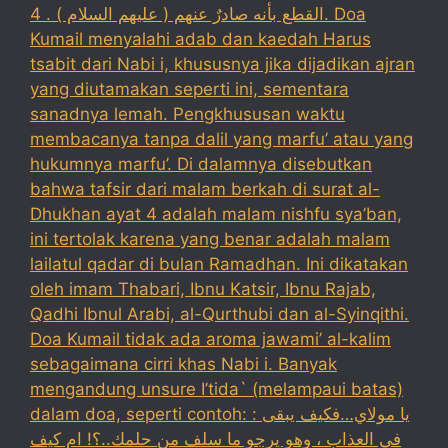
القطع بأنه صادرٌ عنهم ( عليهم السلام ) . 4. Doa
Kumail menyalahi adab dan kaedah Harus
tsabit dari Nabi i, khususnya jika dijadikan ajran
yang diutamakan seperti ini, sementara
sanadnya lemah. Pengkhususan waktu
membacanya tanpa dalil yang marfu’ atau yang
hukumnya marfu’. Di dalamnya disebutkan
bahwa tafsir dari malam berkah di surat al-
Dhukhan ayat 4 adalah malam nishfu sya’ban,
ini tertolak karena yang benar adalah malam
lailatul qadar di bulan Ramadhan. Ini dikatakan
oleh imam Thabari, Ibnu Katsir, Ibnu Rajab,
Qadhi Ibnul Arabi, al-Qurthubi dan al-Syinqithi.
Doa Kumail tidak ada aroma jawami’ al-kalim
sebagaimana cirri khas Nabi i. Banyak
mengandung unsure I’tida` (melampaui batas)
dalam doa, seperti contoh: : يا مولاي…فكيف يبقى
في العذاب ، وهو يرجو ما سلف من حلمك..؟! ام كيف