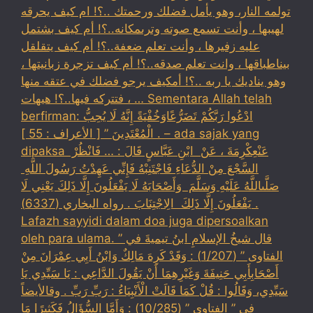
تولمه النار، وهو يأمل فضلك ورحمتك ..؟! ام كيف يحرقه
لهيبها ، وأنت تسمع صوته وترىمكانه..؟! أم كيف بشتمل
عليه زفيرها ، وأنت تعلم ضعفة..؟! أم كيف يتقلقل
بيناطباقها ، وانت تعلم صدقه..؟! أم كيف تزجرة زبانيتها ،
وهو يناديك يا ربه ..؟! أمكيف يرجو فضلك في عتقه منها
، فتتركه فيها..؟! هيهات … Sementara Allah telah
berfirman: ادْعُوا رَبَّكُمْ تَضَرُّعًاوَخُفْيَةً إِنَّهُ لَا يُحِبُّ
الْمُعْتَدِينَ ” [ الأعراف : 55 ] . – ada sajak yang
dipaksa ‏عَنْ‏‏عِكْرِمَةَ ‏، ‏عَنْ ‏ ‏ابْنِ عَبَّاسٍ ‏‏قَالَ : … فَانْظُرْ ‏‏
السَّجْعَ ‏‏مِنْ الدُّعَاءِ فَاجْتَنِبْهُ فَإِنِّي عَهِدْتُ رَسُولَ اللَّهِ ‏
‏صَلَّىاللَّهُ عَلَيْهِ وَسَلَّمَ ‏ ‏وَأَصْحَابَهُ لَا يَفْعَلُونَ إِلَّا ذَلِكَ ‏‏يَعْنِي لَا
يَفْعَلُونَ إِلَّا ذَلِكَ ‏ ‏الِاجْتِنَابَ . رواه البخاري (6337) .
Lafazh sayyidi dalam doa juga dipersoalkan
oleh para ulama. قال شيخُ الإسلامِ ابنُ تيميةَ في ”
الفتاوى ” (1/207) : وَقَدْ كَرِهَ مَالِكٌ وَابْنُ أَبِي عِمْرَانَ مِنْ
أَصْحَابِأَبِي حَنِيفَةَ وَغَيْرِهِمَا أَنْ يَقُولَ الدَّاعِي : يَا سَيِّدِي يَا
سَيِّدِي، وَقَالُوا : قُلْ كَمَا قَالَتْ الْأَنْبِيَاءُ : رَبِّ رَبِّ . وقالأيضاً
في ” الفتاوى ” (10/285) : وَأَمَّا السُّؤَالُ فَكَثِيرًا مَا