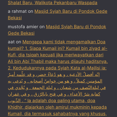
Shalat Baru, Walikota Pekanbaru Waspada
a rahmat
on
Masjid Syiah Baru di Pondok Gede
Bekasi
mustofa amier
on
Masjid Syiah Baru di Pondok
Gede Bekasi
aat
on
Mengapa kami tidak mengamalkan Doa
kumail? 1. Siapa Kumail ini? Kumail bin ziyad al-
Kufi, dia tsiqah kecuali jika meriwayatkan dari
Ali bin Abi Thabil maka harus dijauhi haditsnya.
2. Kedudukannya pada Syiah Kata al-Majlisi ia:
إنّه أفضلُ الأدعيةِ ، و هو دُعاءُ خضر، و قد علّمه أميرُ
المؤمنين كميلاً ، و هو من خواصّ أصحابه . و يُدعى به
في ليلةالنّصف مِن شعبان ، و ليلة الجمعة . و يُجْدي في
كفاية شرّ الأعداء ، و في فتح بابالرّزق ، و في غفران
الذّنوب . “ Ia adalah doa paling utama, doa
Khidhir, diajarkan oleh amirul mukminin kepada
Kumail, dia termasuk sahabatnya yang khusus,