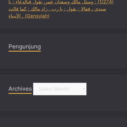
(1/274) : وسئل مالك وسفيان عمن يقول فيالدعاء : يا
سيدي ، فقالا : يقول : يا رب . زاد مالك : كما قالت
الأنبياء . (Gensyiah)
Pengunjung
Archives
Archives