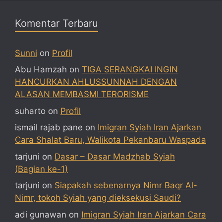
Komentar Terbaru
Sunni
on
Profil
Abu Hamzah
on
TIGA SERANGKAI INGIN
HANCURKAN AHLUSSUNNAH DENGAN
ALASAN MEMBASMI TERORISME
suharto
on
Profil
ismail rajab pane
on
Imigran Syiah Iran Ajarkan
Cara Shalat Baru, Walikota Pekanbaru Waspada
tarjuni
on
Dasar – Dasar Madzhab Syiah
(Bagian ke-1)
tarjuni
on
Siapakah sebenarnya Nimr Baqr Al-
Nimr, tokoh Syiah yang dieksekusi Saudi?
adi gunawan
on
Imigran Syiah Iran Ajarkan Cara