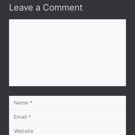
Leave a Comment
Comment
Name
Email
Website