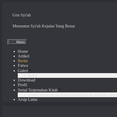
Skip
to
content
Gen Syi'ah
Menuntun Syi'ah Kejalan Yang Benar
Menu
Home
Artikel
Berita
Fatwa
Galeri
Buku
Download
Profil
Serial Terjemahan Kitab
Ushul Madzhab al-Syiah al-Imamiyyah al-Itsnay Asyr
Arsip Lama