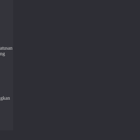
atusan
ang
ngkan