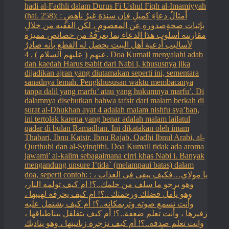
hadi al-Fadhli dalam Durus Fi Ushul Fiqh al-Imamiyyah
(hal. 258): : أمثالُ دعاءِ كميلِ فإن سندَهَ غيرُ ناهضٍ
بإثبات صحةِصدورهِ عن المعصومِ ، لكن الفقيه من خلالِ
مقارنته أسلوب هذا الدعاء بما يعرفُهُ من خصائص مميزة
لأساليب أدعية أهل البيت يحصل له القطع بأنه صادرٌ
عنهم ( عليهم السلام ) . 4. Doa Kumail menyalahi adab
dan kaedah Harus tsabit dari Nabi i, khususnya jika
dijadikan ajran yang diutamakan seperti ini, sementara
sanadnya lemah. Pengkhususan waktu membacanya
tanpa dalil yang marfu’ atau yang hukumnya marfu’. Di
dalamnya disebutkan bahwa tafsir dari malam berkah di
surat al-Dhukhan ayat 4 adalah malam nishfu sya’ban,
ini tertolak karena yang benar adalah malam lailatul
qadar di bulan Ramadhan. Ini dikatakan oleh imam
Thabari, Ibnu Katsir, Ibnu Rajab, Qadhi Ibnul Arabi, al-
Qurthubi dan al-Syinqithi. Doa Kumail tidak ada aroma
jawami’ al-kalim sebagaimana cirri khas Nabi i. Banyak
mengandung unsure I’tida` (melampaui batas) dalam
doa, seperti contoh: : يا مولاي…فكيف يبقى في العذاب ،
وهو يرجو ما سلف من حلمك..؟! ام كيف تولمه النار،
وهو يأمل فضلك ورحمتك ..؟! ام كيف يحرقه لهيبها ،
وأنت تسمع صوته وترىمكانه..؟! أم كيف بشتمل عليه
زفيرها ، وأنت تعلم ضعفة..؟! أم كيف يتقلقل بيناطباقها ،
وانت تعلم صدقه..؟! أم كيف تزجرة زبانيتها ، وهو يناديك