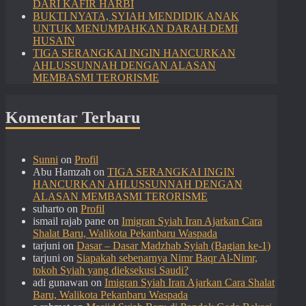
DARI KAFIR HARBI
BUKTI NYATA, SYIAH MENDIDIK ANAK
UNTUK MENUMPAHKAN DARAH DEMI
HUSAIN
TIGA SERANGKAI INGIN HANCURKAN
AHLUSSUNNAH DENGAN ALASAN
MEMBASMI TERORISME
Komentar Terbaru
Sunni
on
Profil
Abu Hamzah
on
TIGA SERANGKAI INGIN
HANCURKAN AHLUSSUNNAH DENGAN
ALASAN MEMBASMI TERORISME
suharto
on
Profil
ismail rajab pane
on
Imigran Syiah Iran Ajarkan Cara
Shalat Baru, Walikota Pekanbaru Waspada
tarjuni
on
Dasar – Dasar Madzhab Syiah (Bagian ke-1)
tarjuni
on
Siapakah sebenarnya Nimr Baqr Al-Nimr,
tokoh Syiah yang dieksekusi Saudi?
adi gunawan
on
Imigran Syiah Iran Ajarkan Cara Shalat
Baru, Walikota Pekanbaru Waspada