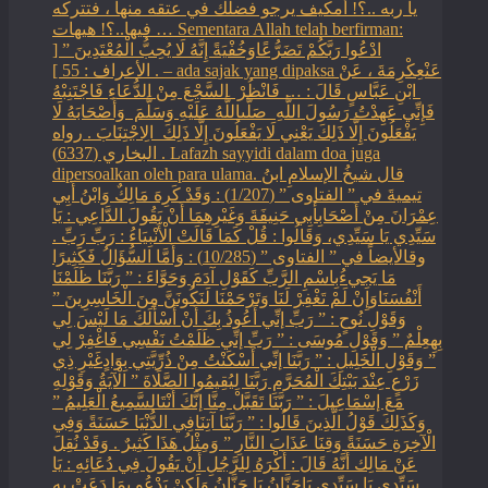
يا ربه ..؟! أمكيف يرجو فضلك في عتقه منها ، فتتركه
فيها..؟! هيهات … Sementara Allah telah berfirman:
ادْعُوا رَبَّكُمْ تَضَرُّعًاوَخُفْيَةً إِنَّهُ لَا يُحِبُّ الْمُعْتَدِينَ ” [
الأعراف : 55 ] . – ada sajak yang dipaksa ‏عَنْ‏‏عِكْرِمَةَ ‏، ‏عَنْ
‏ ‏ابْنِ عَبَّاسٍ ‏‏قَالَ : … فَانْظُرْ ‏‏ السَّجْعَ ‏‏مِنْ الدُّعَاءِ فَاجْتَنِبْهُ
فَإِنِّي عَهِدْتُ رَسُولَ اللَّهِ ‏ ‏صَلَّىاللَّهُ عَلَيْهِ وَسَلَّمَ ‏ ‏وَأَصْحَابَهُ لَا
يَفْعَلُونَ إِلَّا ذَلِكَ ‏‏يَعْنِي لَا يَفْعَلُونَ إِلَّا ذَلِكَ ‏ ‏الِاجْتِنَابَ . رواه
البخاري (6337) . Lafazh sayyidi dalam doa juga
dipersoalkan oleh para ulama. قال شيخُ الإسلامِ ابنُ
تيميةَ في ” الفتاوى ” (1/207) : وَقَدْ كَرِهَ مَالِكٌ وَابْنُ أَبِي
عِمْرَانَ مِنْ أَصْحَابِأَبِي حَنِيفَةَ وَغَيْرِهِمَا أَنْ يَقُولَ الدَّاعِي : يَا
سَيِّدِي يَا سَيِّدِي، وَقَالُوا : قُلْ كَمَا قَالَتْ الْأَنْبِيَاءُ : رَبِّ رَبِّ .
وقالأيضاً في ” الفتاوى ” (10/285) : وَأَمَّا السُّؤَالُ فَكَثِيرًا
مَا يَجِيءُبِاسْمِ الرَّبِّ كَقَوْلِ آدَمَ وَحَوَّاءَ : ” رَبَّنَا ظَلَمْنَا
أَنْفُسَنَاوَإِنْ لَمْ تَغْفِرْ لَنَا وَتَرْحَمْنَا لَنَكُونَنَّ مِنَ الْخَاسِرِينَ ”
وَقَوْلِ نُوحٍ : ” رَبِّ إنِّي أَعُوذُ بِكَ أَنْ أَسْأَلَكَ مَا لَيْسَ لِي
بِهِعِلْمٌ ” وَقَوْلِ مُوسَى : ” رَبِّ إنِّي ظَلَمْتُ نَفْسِي فَاغْفِرْ لِي
” وَقَوْلِ الْخَلِيلِ : ” رَبَّنَا إنِّي أَسْكَنْتُ مِنْ ذُرِّيَّتِي بِوَادٍغَيْرِ ذِي
زَرْعٍ عِنْدَ بَيْتِكَ الْمُحَرَّمِ رَبَّنَا لِيُقِيمُوا الصَّلَاةَ ” الْآيَةُ وَقَوْلِهِ
مَعَ إسْمَاعِيلَ : ” رَبَّنَا تَقَبَّلْ مِنَّا إنَّكَ أَنْتَالسَّمِيعُ الْعَلِيمُ ”
وَكَذَلِكَ قَوْلُ الَّذِينَ قَالُوا : ” رَبَّنَا آتِنَافِي الدُّنْيَا حَسَنَةً وَفِي
الْآخِرَةِ حَسَنَةً وَقِنَا عَذَابَ النَّارِ ” وَمِثْلُ هَذَا كَثِيرٌ . وَقَدْ نُقِلَ
عَنْ مَالِك أَنَّهُ قَالَ : أَكْرَهُ لِلرَّجُلِ أَنْ يَقُولَ فِي دُعَائِهِ : يَا
سَيِّدِي يَا سَيِّدِي يَاحَنَّانُ يَا حَنَّانُ وَلَكِنْ يَدْعُو بِمَا دَعَتْ بِهِ