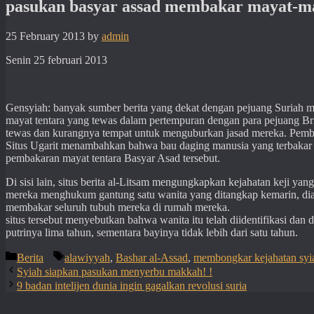
pasukan basyar assad membakar mayat-may
25 February 2013
by
admin
Senin 25 februari 2013
Gensyiah: banyak sumber berita yang dekat dengan pejuang Suriah 
mayat tentara yang tewas dalam pertempuran dengan para pejuang Br
tewas dan kurangnya tempat untuk menguburkan jasad mereka. Pemba
Situs Ugarit menambahkan bahwa bau daging manusia yang terbakar 
pembakaran mayat tentara Basyar Asad tersebut.
Di sisi lain, situs berita al-Litsam mengungkapkan kejahatan keji ya
mereka menghukum gantung satu wanita yang ditangkap kemarin, dia 
membakar seluruh tubuh mereka di rumah mereka.
situs tersebut menyebutkan bahwa wanita itu telah diidentifikasi d
putrinya lima tahun, sementara bayinya tidak lebih dari satu tahun.
Categories
Tags
Berita
alawiyyah
,
Bashar al-Assad
,
membongkar kejahatan syi
Syiah siapkan pasukan menyerbu makkah! !
9 badan intelijen dunia ingin gagalkan revolusi suria