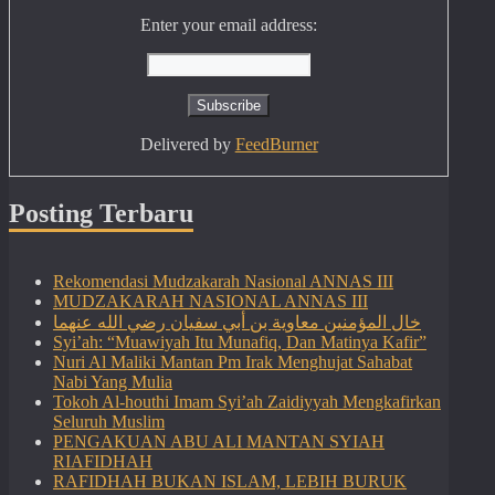
Enter your email address:
Delivered by
FeedBurner
Posting Terbaru
Rekomendasi Mudzakarah Nasional ANNAS III
MUDZAKARAH NASIONAL ANNAS III
خال المؤمنين معاوية بن أبي سفيان رضي الله عنهما
Syi’ah: “Muawiyah Itu Munafiq, Dan Matinya Kafir”
Nuri Al Maliki Mantan Pm Irak Menghujat Sahabat
Nabi Yang Mulia
Tokoh Al-houthi Imam Syi’ah Zaidiyyah Mengkafirkan
Seluruh Muslim
PENGAKUAN ABU ALI MANTAN SYIAH
RIAFIDHAH
RAFIDHAH BUKAN ISLAM, LEBIH BURUK