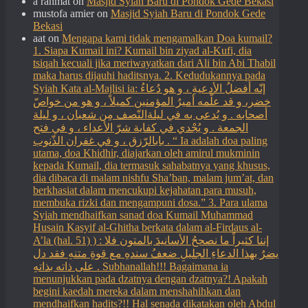
a rahmat
on
Masjid Syiah Baru di Pondok Gede Bekasi
mustofa amier
on
Masjid Syiah Baru di Pondok Gede
Bekasi
aat
on
Mengapa kami tidak mengamalkan Doa kumail?
1. Siapa Kumail ini? Kumail bin ziyad al-Kufi, dia
tsiqah kecuali jika meriwayatkan dari Ali bin Abi Thabil
maka harus dijauhi haditsnya. 2. Kedudukannya pada
Syiah Kata al-Majlisi ia: إنّه أفضلُ الأدعيةِ ، و هو دُعاءُ
خضر، و قد علّمه أميرُ المؤمنين كميلاً ، و هو من خواصّ
أصحابه . و يُدعى به في ليلةالنّصف مِن شعبان ، و ليلة
الجمعة . و يُجْدي في كفاية شرّ الأعداء ، و في فتح
بابالرّزق ، و في غفران الذّنوب . “ Ia adalah doa paling
utama, doa Khidhir, diajarkan oleh amirul mukminin
kepada Kumail, dia termasuk sahabatnya yang khusus,
dia dibaca di malam nishfu Sha’ban, malam jum’at, dan
berkhasiat dalam mencukupi kejahatan para musuh,
membuka rizki dan mengampuni dosa.” 3. Para ulama
Syiah mendhaifkan sanad doa Kumail Muhammad
Husain Kasyif al-Ghitha berkata dalam al-Firdaus al-
A’la (hal. 51) ) : إننا كثيراً ما نصححُ الأسانيدَ بالمتون فلا
يضرُ بهذا الدعاءِ الجليلِ ضعفُ سندهِ مع قوةِ متنهِ فقد دل
على ذاته بذاتهِ . Subhanallah!!! Bagaimana ia
menunjukkan pada dzatnya dengan dzatnya?! Apakah
begini kaedah mereka dalam menshahihkan dan
mendhaifkan hadits?!! Hal senada dikatakan oleh Abdul