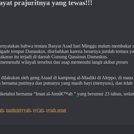
at prajuritnya yang tewas!!!
menyatakan bahwa tentara Basyar Asad hari Minggu malam membakar r
igade tempur Damaskus, disebabkan karena besarnya jumlah tentara y
karan itu terjadi di daerah Gunung Qassioun Damaskus.
memenuhi wilayah tersebut dan asap memenuhi langit akibat proses
ng dilakukan oleh geng Assad di kampung al-Maaliki di Aleppo, di mana
bersama putrinya dan putranya yang masih bayi (menyusu), dan telah
an diketahui bernama “Iman al-Jumâ€™ah ” yang berumur 23 tahun, seda
ah
,
nushoiriyyah
,
syi'ah
,
syiah sesat