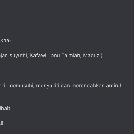
akna)
ar, suyuthi, Kafawi, Ibnu Taimiah, Maqrizi)
ci, memusuhi, menyakiti dan merendahkan amirul
bait
i: