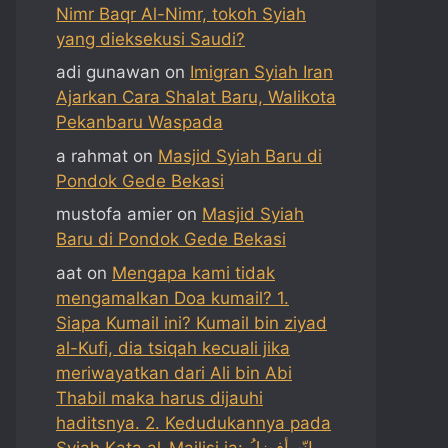
Nimr Baqr Al-Nimr, tokoh Syiah
yang dieksekusi Saudi?
adi gunawan
on
Imigran Syiah Iran
Ajarkan Cara Shalat Baru, Walikota
Pekanbaru Waspada
a rahmat
on
Masjid Syiah Baru di
Pondok Gede Bekasi
mustofa amier
on
Masjid Syiah
Baru di Pondok Gede Bekasi
aat
on
Mengapa kami tidak
mengamalkan Doa kumail? 1.
Siapa Kumail ini? Kumail bin ziyad
al-Kufi, dia tsiqah kecuali jika
meriwayatkan dari Ali bin Abi
Thabil maka harus dijauhi
haditsnya. 2. Kedudukannya pada
Syiah Kata al-Majlisi ia: إنّه أفضلُ