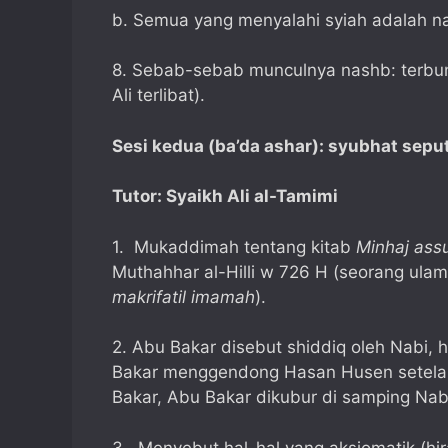
b. Semua yang menyalahi syiah adalah nas
8. Sebab-sebab munculnya nashb: terb
Ali terlibat).
Sesi kedua (ba’da ashar): syubhat sepu
Tutor: Syaikh Ali al-Tamimi
1. Mukaddimah tentang kitab
Minhaj ass
Muthahhar al-Hilli w 726 H (seorang ulam
makrifatil imamah
).
2. Abu Bakar disebut shiddiq oleh Nabi, 
Bakar menggendong Hasan Husen setela
Bakar, Abu Bakar dikubur di samping Nabi
3. Menyebut hal-hal yang aksiomatik (hir