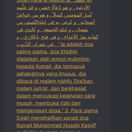
الأدعيةِ ، و هو دُعاءُ خضر، و قد علّمه
أميرُ المؤمنين كميلاً ، و هو من خواصّ
أصحابه . و يُدعى به في ليلةالنّصف مِن
شعبان ، و ليلة الجمعة . و يُجْدي في
كفاية شرّ الأعداء ، و في فتح بابالرّزق ، و
في غفران الذّنوب . “ Ia adalah doa
paling utama, doa Khidhir,
diajarkan oleh amirul mukminin
kepada Kumail, dia termasuk
sahabatnya yang khusus, dia
dibaca di malam nishfu Sha’ban,
malam jum’at, dan berkhasiat
dalam mencukupi kejahatan para
musuh, membuka rizki dan
mengampuni dosa.” 3. Para ulama
Syiah mendhaifkan sanad doa
Kumail Muhammad Husain Kasyif