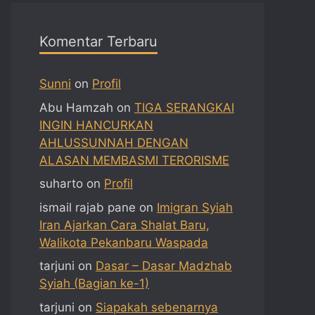
Komentar Terbaru
Sunni
on
Profil
Abu Hamzah
on
TIGA SERANGKAI
INGIN HANCURKAN
AHLUSSUNNAH DENGAN
ALASAN MEMBASMI TERORISME
suharto
on
Profil
ismail rajab pane
on
Imigran Syiah
Iran Ajarkan Cara Shalat Baru,
Walikota Pekanbaru Waspada
tarjuni
on
Dasar – Dasar Madzhab
Syiah (Bagian ke-1)
tarjuni
on
Siapakah sebenarnya