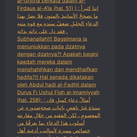
al-Ghitha berkata dalam al-
Firdaus al-A’la (hal. 51) ) : إننا كثيراً
ما نصححُ الأسانيدَ بالمتون فلا يضرُ بهذا
الدعاءِ الجليلِ ضعفُ سندهِ مع قوةِ متنهِ
فقد دل على ذاته بذاتهِ .
Subhanallah!!! Bagaimana ia
menunjukkan pada dzatnya
dengan dzatnya?! Apakah begini
kaedah mereka dalam
menshahihkan dan mendhaifkan
hadits?!! Hal senada dikatakan
oleh Abdul hadi al-Fadhli dalam
Durus Fi Ushul Fiqh al-Imamiyyah
(hal. 258): : أمثالُ دعاءِ كميلِ فإن
سندَهَ غيرُ ناهضٍ بإثبات صحةِصدورهِ عن
المعصومِ ، لكن الفقيه من خلالِ مقارنته
أسلوب هذا الدعاء بما يعرفُهُ من
خصائص مميزة لأساليب أدعية أهل