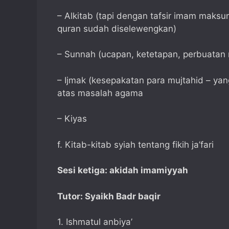
– Alkitab (tapi dengan tafsir imam maks
quran sudah diselewengkan)
– Sunnah (ucapan, ketetapan, perbuata
– Ijmak (kesepakatan para mujtahid – y
atas masalah agama
– Kiyas
f. Kitab-kitab syiah tentang fikih ja’fari
Sesi ketiga: akidah imamiyyah
Tutor: Syaikh Badr baqir
1. Ishmatul anbiya’