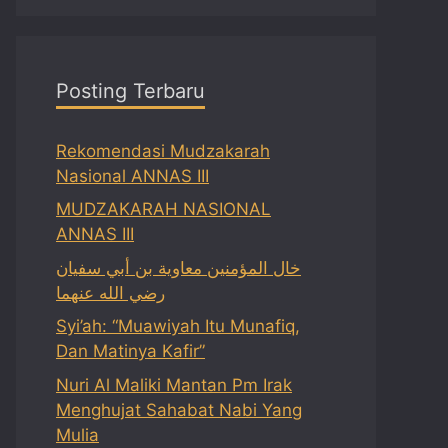
Posting Terbaru
Rekomendasi Mudzakarah
Nasional ANNAS III
MUDZAKARAH NASIONAL
ANNAS III
خال المؤمنين معاوية بن أبي سفيان
رضي الله عنهما
Syi’ah: “Muawiyah Itu Munafiq,
Dan Matinya Kafir”
Nuri Al Maliki Mantan Pm Irak
Menghujat Sahabat Nabi Yang
Mulia