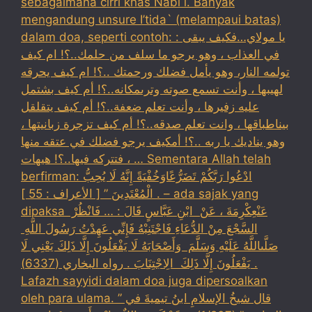
sebagaimana cirri khas Nabi i. Banyak
mengandung unsure I’tida` (melampaui batas)
dalam doa, seperti contoh: : يا مولاي…فكيف يبقى
في العذاب ، وهو يرجو ما سلف من حلمك..؟! ام كيف
تولمه النار، وهو يأمل فضلك ورحمتك ..؟! ام كيف يحرقه
لهيبها ، وأنت تسمع صوته وترىمكانه..؟! أم كيف بشتمل
عليه زفيرها ، وأنت تعلم ضعفة..؟! أم كيف يتقلقل
بيناطباقها ، وانت تعلم صدقه..؟! أم كيف تزجرة زبانيتها ،
وهو يناديك يا ربه ..؟! أمكيف يرجو فضلك في عتقه منها
، فتتركه فيها..؟! هيهات … Sementara Allah telah
berfirman: ادْعُوا رَبَّكُمْ تَضَرُّعًاوَخُفْيَةً إِنَّهُ لَا يُحِبُّ
الْمُعْتَدِينَ ” [ الأعراف : 55 ] . – ada sajak yang
dipaksa ‏عَنْ‏‏عِكْرِمَةَ ‏، ‏عَنْ ‏ ‏ابْنِ عَبَّاسٍ ‏‏قَالَ : … فَانْظُرْ ‏‏
السَّجْعَ ‏‏مِنْ الدُّعَاءِ فَاجْتَنِبْهُ فَإِنِّي عَهِدْتُ رَسُولَ اللَّهِ ‏
‏صَلَّىاللَّهُ عَلَيْهِ وَسَلَّمَ ‏ ‏وَأَصْحَابَهُ لَا يَفْعَلُونَ إِلَّا ذَلِكَ ‏‏يَعْنِي لَا
يَفْعَلُونَ إِلَّا ذَلِكَ ‏ ‏الِاجْتِنَابَ . رواه البخاري (6337) .
Lafazh sayyidi dalam doa juga dipersoalkan
oleh para ulama. قال شيخُ الإسلامِ ابنُ تيميةَ في ”