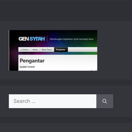
Search
for: