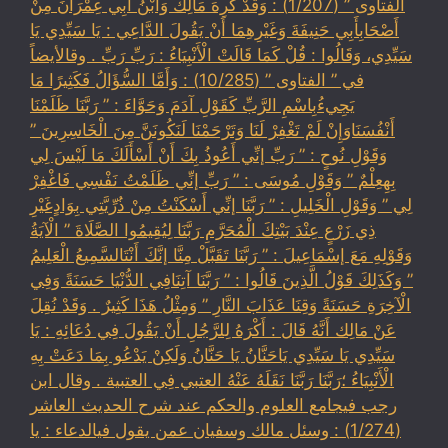
الفتاوى ” (1/207) : وَقَدْ كَرِهَ مَالِكٌ وَابْنُ أَبِي عِمْرَانَ مِنْ
أَصْحَابِأَبِي حَنِيفَةَ وَغَيْرِهِمَا أَنْ يَقُولَ الدَّاعِي : يَا سَيِّدِي يَا
سَيِّدِي، وَقَالُوا : قُلْ كَمَا قَالَتْ الْأَنْبِيَاءُ : رَبِّ رَبِّ . وقالأيضاً
في ” الفتاوى ” (10/285) : وَأَمَّا السُّؤَالُ فَكَثِيرًا مَا
يَجِيءُبِاسْمِ الرَّبِّ كَقَوْلِ آدَمَ وَحَوَّاءَ : ” رَبَّنَا ظَلَمْنَا
أَنْفُسَنَاوَإِنْ لَمْ تَغْفِرْ لَنَا وَتَرْحَمْنَا لَنَكُونَنَّ مِنَ الْخَاسِرِينَ ”
وَقَوْلِ نُوحٍ : ” رَبِّ إنِّي أَعُوذُ بِكَ أَنْ أَسْأَلَكَ مَا لَيْسَ لِي
بِهِعِلْمٌ ” وَقَوْلِ مُوسَى : ” رَبِّ إنِّي ظَلَمْتُ نَفْسِي فَاغْفِرْ
لِي ” وَقَوْلِ الْخَلِيلِ : ” رَبَّنَا إنِّي أَسْكَنْتُ مِنْ ذُرِّيَّتِي بِوَادٍغَيْرِ
ذِي زَرْعٍ عِنْدَ بَيْتِكَ الْمُحَرَّمِ رَبَّنَا لِيُقِيمُوا الصَّلَاةَ ” الْآيَةُ
وَقَوْلِهِ مَعَ إسْمَاعِيلَ : ” رَبَّنَا تَقَبَّلْ مِنَّا إنَّكَ أَنْتَالسَّمِيعُ الْعَلِيمُ
” وَكَذَلِكَ قَوْلُ الَّذِينَ قَالُوا : ” رَبَّنَا آتِنَافِي الدُّنْيَا حَسَنَةً وَفِي
الْآخِرَةِ حَسَنَةً وَقِنَا عَذَابَ النَّارِ ” وَمِثْلُ هَذَا كَثِيرٌ . وَقَدْ نُقِلَ
عَنْ مَالِك أَنَّهُ قَالَ : أَكْرَهُ لِلرَّجُلِ أَنْ يَقُولَ فِي دُعَائِهِ : يَا
سَيِّدِي يَا سَيِّدِي يَاحَنَّانُ يَا حَنَّانُ وَلَكِنْ يَدْعُو بِمَا دَعَتْ بِهِ
الْأَنْبِيَاءُ ؛رَبَّنَا رَبَّنَا نَقَلَهُ عَنْهُ العتبي فِي العتبية . وقال ابن
رجب فيجامع العلوم والحكم عند شرح الحديث العاشر
(1/274) : وسئل مالك وسفيان عمن يقول فيالدعاء : يا