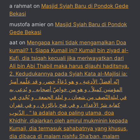
a rahmat
on
Masjid Syiah Baru di Pondok Gede
Bekasi
mustofa amier
on
Masjid Syiah Baru di Pondok
Gede Bekasi
aat
on
Mengapa kami tidak mengamalkan Doa
kumail? 1. Siapa Kumail ini? Kumail bin ziyad al-
Kufi, dia tsiqah kecuali jika meriwayatkan dari
Ali bin Abi Thabil maka harus dijauhi haditsnya.
2. Kedudukannya pada Syiah Kata al-Majlisi ia:
إنّه أفضلُ الأدعيةِ ، و هو دُعاءُ خضر، و قد علّمه أميرُ
المؤمنين كميلاً ، و هو من خواصّ أصحابه . و يُدعى به
في ليلةالنّصف مِن شعبان ، و ليلة الجمعة . و يُجْدي في
كفاية شرّ الأعداء ، و في فتح بابالرّزق ، و في غفران
الذّنوب . “ Ia adalah doa paling utama, doa
Khidhir, diajarkan oleh amirul mukminin kepada
Kumail, dia termasuk sahabatnya yang khusus,
dia dibaca di malam nishfu Sha’ban, malam