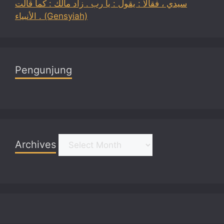
سيدي ، فقالا : يقول : يا رب . زاد مالك : كما قالت
الأنبياء . (Gensyiah)
Pengunjung
Archives
Archives