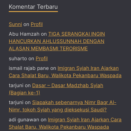
Komentar Terbaru
Sunni
on
Profil
Abu Hamzah
on
TIGA SERANGKAI INGIN
HANCURKAN AHLUSSUNNAH DENGAN
ALASAN MEMBASMI TERORISME
suharto
on
Profil
ismail rajab pane
on
Imigran Syiah Iran Ajarkan
Cara Shalat Baru, Walikota Pekanbaru Waspada
tarjuni
on
Dasar – Dasar Madzhab Syiah
(Bagian ke-1)
tarjuni
on
Siapakah sebenarnya Nimr Baqr Al-
Nimr, tokoh Syiah yang dieksekusi Saudi?
adi gunawan
on
Imigran Syiah Iran Ajarkan Cara
Shalat Baru, Walikota Pekanbaru Waspada