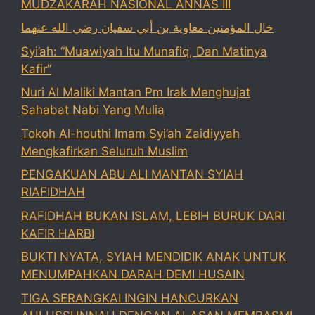
MUDZAKARAH NASIONAL ANNAS III
خال المؤمنين معاوية بن أبي سفيان رضي الله عنهما
Syi’ah: “Muawiyah Itu Munafiq, Dan Matinya
Kafir”
Nuri Al Maliki Mantan Pm Irak Menghujat
Sahabat Nabi Yang Mulia
Tokoh Al-houthi Imam Syi’ah Zaidiyyah
Mengkafirkan Seluruh Muslim
PENGAKUAN ABU ALI MANTAN SYIAH
RIAFIDHAH
RAFIDHAH BUKAN ISLAM, LEBIH BURUK DARI
KAFIR HARBI
BUKTI NYATA, SYIAH MENDIDIK ANAK UNTUK
MENUMPAHKAN DARAH DEMI HUSAIN
TIGA SERANGKAI INGIN HANCURKAN