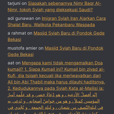
tarjuni
on
Siapakah sebenarnya Nimr Baqr Al-
Nimr, tokoh Syiah yang dieksekusi Saudi?
adi gunawan
on
Imigran Syiah Iran Ajarkan Cara
Shalat Baru, Walikota Pekanbaru Waspada
a rahmat
on
Masjid Syiah Baru di Pondok Gede
Bekasi
mustofa amier
on
Masjid Syiah Baru di Pondok
Gede Bekasi
aat
on
Mengapa kami tidak mengamalkan Doa
kumail? 1. Siapa Kumail ini? Kumail bin ziyad al-
Kufi, dia tsiqah kecuali jika meriwayatkan dari
Ali bin Abi Thabil maka harus dijauhi haditsnya.
2. Kedudukannya pada Syiah Kata al-Majlisi ia:
إنّه أفضلُ الأدعيةِ ، و هو دُعاءُ خضر، و قد علّمه أميرُ
المؤمنين كميلاً ، و هو من خواصّ أصحابه . و يُدعى به
في ليلةالنّصف مِن شعبان ، و ليلة الجمعة . و يُجْدي في
كفاية شرّ الأعداء ، و في فتح بابالرّزق ، و في غفران