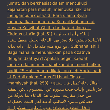
jum’at, dan berkhasiat dalam mencukupi
kejahatan para musuh, membuka rizki dan
mengampuni dosa.” 3. Para ulama Syiah
mendhaifkan sanad doa Kumail Muhammad
Husain Kasyif al-Ghitha berkata dalam al-
Firdaus al-A’la (hal. 51) ) : إننا كثيراً ما نصححُ
الأسانيدَ بالمتون فلا يضرُ بهذا الدعاءِ الجليلِ ضعفُ سندهِ
مع قوةِ متنهِ فقد دل على ذاته بذاتهِ . Subhanallah!!!
Bagaimana ia menunjukkan pada dzatnya
dengan dzatnya?! Apakah begini kaedah
mereka dalam menshahihkan dan mendhaifkan
hadits?!! Hal senada dikatakan oleh Abdul hadi
al-Fadhli dalam Durus Fi Ushul Fiqh al-
Imamiyyah (hal. 258): : أمثالُ دعاءِ كميلِ فإن سندَهَ
غيرُ ناهضٍ بإثبات صحةِصدورهِ عن المعصومِ ، لكن الفقيه
من خلالِ مقارنته أسلوب هذا الدعاء بما يعرفُهُ من
خصائص مميزة لأساليب أدعية أهل البيت يحصل له
القطع بأنه صادرٌ عنهم ( عليهم السلام ) . 4. Doa