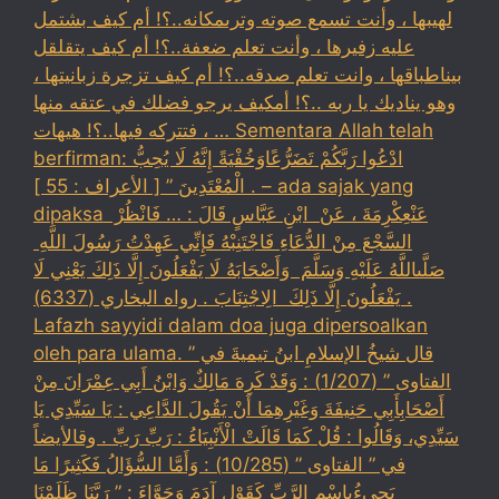
لهيبها ، وأنت تسمع صوته وترىمكانه..؟! أم كيف بشتمل
عليه زفيرها ، وأنت تعلم ضعفة..؟! أم كيف يتقلقل
بيناطباقها ، وانت تعلم صدقه..؟! أم كيف تزجرة زبانيتها ،
وهو يناديك يا ربه ..؟! أمكيف يرجو فضلك في عتقه منها
، فتتركه فيها..؟! هيهات … Sementara Allah telah
berfirman: ادْعُوا رَبَّكُمْ تَضَرُّعًاوَخُفْيَةً إِنَّهُ لَا يُحِبُّ
الْمُعْتَدِينَ ” [ الأعراف : 55 ] . – ada sajak yang
dipaksa ‏عَنْ‏‏عِكْرِمَةَ ‏، ‏عَنْ ‏ ‏ابْنِ عَبَّاسٍ ‏‏قَالَ : … فَانْظُرْ ‏‏
السَّجْعَ ‏‏مِنْ الدُّعَاءِ فَاجْتَنِبْهُ فَإِنِّي عَهِدْتُ رَسُولَ اللَّهِ ‏
‏صَلَّىاللَّهُ عَلَيْهِ وَسَلَّمَ ‏ ‏وَأَصْحَابَهُ لَا يَفْعَلُونَ إِلَّا ذَلِكَ ‏‏يَعْنِي لَا
يَفْعَلُونَ إِلَّا ذَلِكَ ‏ ‏الِاجْتِنَابَ . رواه البخاري (6337) .
Lafazh sayyidi dalam doa juga dipersoalkan
oleh para ulama. قال شيخُ الإسلامِ ابنُ تيميةَ في ”
الفتاوى ” (1/207) : وَقَدْ كَرِهَ مَالِكٌ وَابْنُ أَبِي عِمْرَانَ مِنْ
أَصْحَابِأَبِي حَنِيفَةَ وَغَيْرِهِمَا أَنْ يَقُولَ الدَّاعِي : يَا سَيِّدِي يَا
سَيِّدِي، وَقَالُوا : قُلْ كَمَا قَالَتْ الْأَنْبِيَاءُ : رَبِّ رَبِّ . وقالأيضاً
في ” الفتاوى ” (10/285) : وَأَمَّا السُّؤَالُ فَكَثِيرًا مَا
يَجِيءُبِاسْمِ الرَّبِّ كَقَوْلِ آدَمَ وَحَوَّاءَ : ” رَبَّنَا ظَلَمْنَا