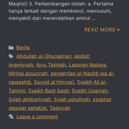
Maqrizi) 3. Perkembangan istilah: a. Pertama
hanya terkait dengan membenci, memusuhi,
menyakiti dan merendahkan amirul …
READ MORE
Categories
Berita
Tags
Abdullah al-Ghunaiman
,
akidah
imamiyyah
,
ibnu Taimiah
,
Laporan Nadwa
,
Minhaj assunnah
,
pengertian al-Nashb wa al-
nawashib
,
Sayyid al Himyari
,
Syaikh Ali al-
Tamimi
,
Syaikh Badr baqir
,
Syaikh Usamah
,
Syiah akhbariyyah
,
Syiah ushuliyah
,
syubhat
seputar sahabat
,
Taqiyyah
Leave a comment