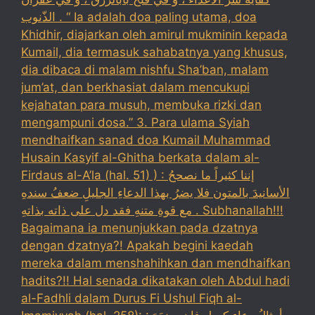
الذّنوب . “ Ia adalah doa paling utama, doa
Khidhir, diajarkan oleh amirul mukminin kepada
Kumail, dia termasuk sahabatnya yang khusus,
dia dibaca di malam nishfu Sha’ban, malam
jum’at, dan berkhasiat dalam mencukupi
kejahatan para musuh, membuka rizki dan
mengampuni dosa.” 3. Para ulama Syiah
mendhaifkan sanad doa Kumail Muhammad
Husain Kasyif al-Ghitha berkata dalam al-
Firdaus al-A’la (hal. 51) ) : إننا كثيراً ما نصححُ
الأسانيدَ بالمتون فلا يضرُ بهذا الدعاءِ الجليلِ ضعفُ سندهِ
مع قوةِ متنهِ فقد دل على ذاته بذاتهِ . Subhanallah!!!
Bagaimana ia menunjukkan pada dzatnya
dengan dzatnya?! Apakah begini kaedah
mereka dalam menshahihkan dan mendhaifkan
hadits?!! Hal senada dikatakan oleh Abdul hadi
al-Fadhli dalam Durus Fi Ushul Fiqh al-