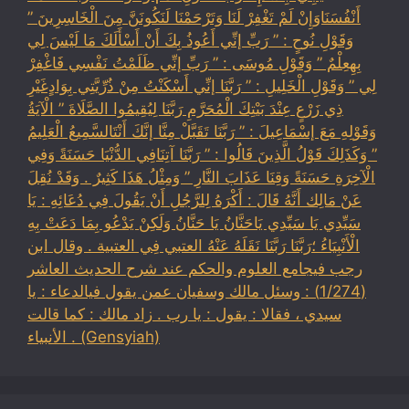
أَنْفُسَنَاوَإِنْ لَمْ تَغْفِرْ لَنَا وَتَرْحَمْنَا لَنَكُونَنَّ مِنَ الْخَاسِرِينَ ”
وَقَوْلِ نُوحٍ : ” رَبِّ إنِّي أَعُوذُ بِكَ أَنْ أَسْأَلَكَ مَا لَيْسَ لِي
بِهِعِلْمٌ ” وَقَوْلِ مُوسَى : ” رَبِّ إنِّي ظَلَمْتُ نَفْسِي فَاغْفِرْ
لِي ” وَقَوْلِ الْخَلِيلِ : ” رَبَّنَا إنِّي أَسْكَنْتُ مِنْ ذُرِّيَّتِي بِوَادٍغَيْرِ
ذِي زَرْعٍ عِنْدَ بَيْتِكَ الْمُحَرَّمِ رَبَّنَا لِيُقِيمُوا الصَّلَاةَ ” الْآيَةُ
وَقَوْلِهِ مَعَ إسْمَاعِيلَ : ” رَبَّنَا تَقَبَّلْ مِنَّا إنَّكَ أَنْتَالسَّمِيعُ الْعَلِيمُ
” وَكَذَلِكَ قَوْلُ الَّذِينَ قَالُوا : ” رَبَّنَا آتِنَافِي الدُّنْيَا حَسَنَةً وَفِي
الْآخِرَةِ حَسَنَةً وَقِنَا عَذَابَ النَّارِ ” وَمِثْلُ هَذَا كَثِيرٌ . وَقَدْ نُقِلَ
عَنْ مَالِك أَنَّهُ قَالَ : أَكْرَهُ لِلرَّجُلِ أَنْ يَقُولَ فِي دُعَائِهِ : يَا
سَيِّدِي يَا سَيِّدِي يَاحَنَّانُ يَا حَنَّانُ وَلَكِنْ يَدْعُو بِمَا دَعَتْ بِهِ
الْأَنْبِيَاءُ ؛رَبَّنَا رَبَّنَا نَقَلَهُ عَنْهُ العتبي فِي العتبية . وقال ابن
رجب فيجامع العلوم والحكم عند شرح الحديث العاشر
(1/274) : وسئل مالك وسفيان عمن يقول فيالدعاء : يا
سيدي ، فقالا : يقول : يا رب . زاد مالك : كما قالت
الأنبياء . (Gensyiah)