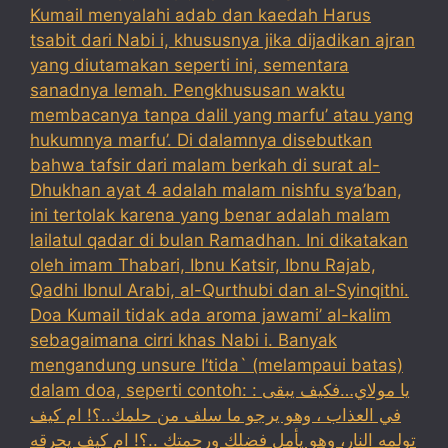
Kumail menyalahi adab dan kaedah Harus
tsabit dari Nabi i, khususnya jika dijadikan ajran
yang diutamakan seperti ini, sementara
sanadnya lemah. Pengkhususan waktu
membacanya tanpa dalil yang marfu’ atau yang
hukumnya marfu’. Di dalamnya disebutkan
bahwa tafsir dari malam berkah di surat al-
Dhukhan ayat 4 adalah malam nishfu sya’ban,
ini tertolak karena yang benar adalah malam
lailatul qadar di bulan Ramadhan. Ini dikatakan
oleh imam Thabari, Ibnu Katsir, Ibnu Rajab,
Qadhi Ibnul Arabi, al-Qurthubi dan al-Syinqithi.
Doa Kumail tidak ada aroma jawami’ al-kalim
sebagaimana cirri khas Nabi i. Banyak
mengandung unsure I’tida` (melampaui batas)
dalam doa, seperti contoh: : يا مولاي…فكيف يبقى
في العذاب ، وهو يرجو ما سلف من حلمك..؟! ام كيف
تولمه النار، وهو يأمل فضلك ورحمتك ..؟! ام كيف يحرقه