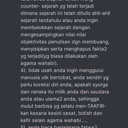
counter- sejarah yg telah terjadi
dimana sejarah ini telah ditulis ahli-ahli
sejarah terdahulu atau anda ingin
membelokkan sejarah dengan
mengesampingkan nilai-nilai
objektivitas penulisan dgn membuang,
menyisipkan serta menghapus fakta2
yg terjadi(yg biasa dilakukan oleh
agama wahabi).
4). tidak usah anda ingin menggurui
manusia utk bertobat, anda sendiri yg
perlu koreksi diri anda, apakah syurga
dan neraka itu milik anda dan saudara
anda atau ulama2 anda, sehingga
mulut berbisa yg selalu men-TAKFIR-
kan kesana kesini sesat, bid’ah dan
kafir selain agama wahabi…..
5). anda baca bagaimana fatwa2