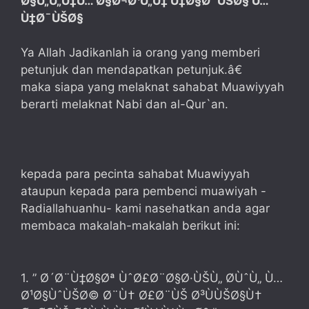
Ø§Ù„Ù„Ù‡Ù… Ø§Ø¬Ø¹Ù„Ù‡ Ù‡Ø§Ø¯ÙŠØ§ Ù…
Ù‡Ø¯ÙŠØ§
Ya Allah Jadikanlah ia orang yang memberi
petunjuk dan mendapatkan petunjuk.â€
maka siapa yang melaknat sahabat Muawiyyah
berarti melaknat Nabi dan al-Qur`an.
kepada para pecinta sahabat Muawiyyah
ataupun kepada para pembenci muawiyah -
Radiallahuanhu- kami nasehatkan anda agar
membaca makalah-makalah berikut ini:
1. ” Ø´Ø¨Ù‡Ø§Øª ÙˆØ£Ø¨Ø§Ø·ÙŠÙ„ Ø­ÙˆÙ„ Ù…
Ø¹Ø§ÙˆÙŠØ© Ø¨Ù† Ø£Ø¨ÙŠ Ø³ÙÙŠØ§Ù†