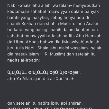
Nabi -Shalallahu alaihi wasalam- menyebutkan
keutamaan sahabat muawiyyah dalam banyak
hadits yang masyhur, sebagiannya ada di
shahih Bukhari dan shahih Muslim. Ibnu Asakir
berkata: yang paling shahih dalam keutamaan
sahabat muawiyyah adalah hadits Abu Hamzah
dari Ibnu Abbas bahwa dia (Muawiyah) adalah
juru tulis Nabi -Shalallahu alaihi wasalam- sejak
dia masuk Islam (HR. Muslim) dan setelah itu
hadits al-Irbadh:
Ù„Ù„Ù‡Ù… Ø¹Ù„Ù…Ù‡ Ø§Ù„ÙƒØªØ§Ø¨.
â€œYa Allah ajari dia al-Qur`anâ€
dan setelah itu hadits ibnu abi amirah: