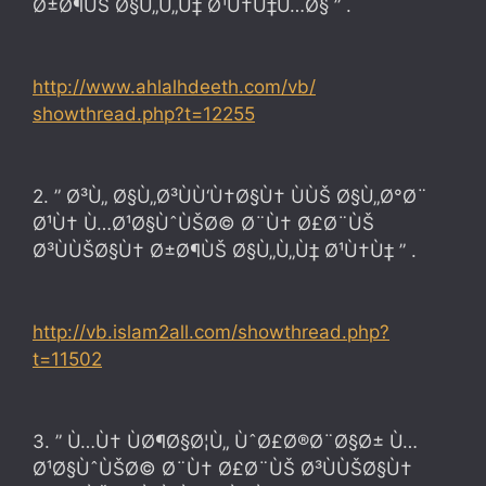
Ø±Ø¶ÙŠ Ø§Ù„Ù„Ù‡ Ø¹Ù†Ù‡Ù…Ø§ ” .
http://www.ahlalhdeeth.com/vb/
showthread.php?t=12255
2. ” Ø³Ù„ Ø§Ù„Ø³ÙÙ‘Ù†Ø§Ù† ÙÙŠ Ø§Ù„Ø°Ø¨
Ø¹Ù† Ù…Ø¹Ø§ÙˆÙŠØ© Ø¨Ù† Ø£Ø¨ÙŠ
Ø³ÙÙŠØ§Ù† Ø±Ø¶ÙŠ Ø§Ù„Ù„Ù‡ Ø¹Ù†Ù‡ ” .
http://vb.islam2all.com/
showthread.php?
t=11502
3. ” Ù…Ù† ÙØ¶Ø§Ø¦Ù„ ÙˆØ£Ø®Ø¨Ø§Ø± Ù…
Ø¹Ø§ÙˆÙŠØ© Ø¨Ù† Ø£Ø¨ÙŠ Ø³ÙÙŠØ§Ù†