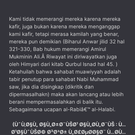
Kami tidak memerangi mereka karena mereka
kafir, juga bukan karena mereka menganggap
kami kafir, tetapi merasa kamilah yang benar,
mereka pun demikian (
Biharul Anwar jilid 32 hal
321-330, Bab hukum memerangi Amirul
Mukminin Ali.Â Riwayat ini diriwayatkan juga
oleh Himyari dari kitab Qurbul Isnad hal 45. )
Ketahuilah bahwa sahabat muawiyyah adalah
tabir penutup para sahabat Nabi Muhammad
saw, jika dia disingkap (dikritik dan
dipermasalhakn) maka akan lancang atau lebih
berani mempermasalahkan di balik itu.
Sebagaimana ucapan al-Rabiâ€™ al-Halabi.
(ÙˆÙ‚Ø§Ù„ Ø§Ù„Ø±Ø¨ÙŠØ¹ Ø§Ù„Ø­Ù„Ø¨ÙŠ : Ù…
Ø¹Ø§ÙˆÙŠØ© Ø³ØªØ± Ù„Ø£ØµØ­Ø§Ø¨ Ù…Ø­Ù…