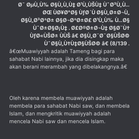
Ø¯ ØµÙ„Ù‰ Ø§Ù„Ù„Ù‡ Ø¹Ù„ÙŠÙ‡ ÙˆØ³Ù„Ù…
ØŒ ÙØ¥Ø°Ø§ ÙƒØ´Ù Ø§Ù„Ø±Ø¬Ù„
Ø§Ù„Ø³ØªØ± Ø§Ø¬ØªØ±Ø£ Ø¹Ù„Ù‰ Ù…Ø§
ÙˆØ±Ø§Ø¡Ù‡ . Ø£Ø®Ø±Ø¬Ù‡ Ø§Ø¨Ù†
ÙƒØ«ÙŠØ± ÙÙŠ â€ Ø§Ù„Ø¨Ø¯Ø§ÙŠØ©
ÙˆØ§Ù„Ù†Ù‡Ø§ÙŠØ© â€ (8/139 .
â€œMuawiyyah adalah Tameng bagi para
sahabat Nabi lainnya, jika dia disingkap maka
akan berani merambah yang dibelakangnya.â€
Oleh karena membela muawiyyah adalah
membela para sahabat Nabi saw, dan membela
Islam, dan mengkritik muawiyyah adalah
mencela Nabi saw dan mencela Islam.