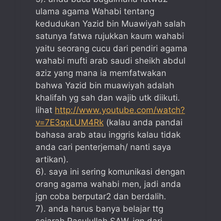
ulama agama Wahabi tentang
kedudukan Yazid bin Muawiyah salah
satunya fatwa rujukkan kaum wahabi
yaitu seorang cucu dari pendiri agama
wahabi mufti arab saudi sheikh abdul
aziz yang mana ia memfatwakan
bahwa Yazid bin muawiyah adalah
khalifah yg sah dan wajib utk diikuti.
lihat
http://www.youtube.com/watch?
v=7E3qxLUM4Rk
(kalau anda pandai
bahasa arab atau inggris kalau tidak
anda cari penterjemah/ nanti saya
artikan).
6). saya ini sering komunikasi dengan
orang agama wahabi men, jadi anda
jgn coba berputar2 dan berdalih.
7). anda harus banya belajar ttg
sejarah Rasulullah SAW, jgn dari