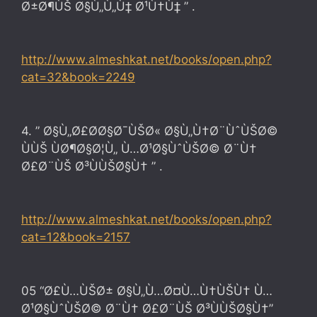
Ø±Ø¶ÙŠ Ø§Ù„Ù„Ù‡ Ø¹Ù†Ù‡ ” .
http://www.almeshkat.net/
books/open.php?
cat=32&book=
2249
4. ” Ø§Ù„Ø£Ø­Ø§Ø¯ÙŠØ« Ø§Ù„Ù†Ø¨ÙˆÙŠØ©
ÙÙŠ ÙØ¶Ø§Ø¦Ù„ Ù…Ø¹Ø§ÙˆÙŠØ© Ø¨Ù†
Ø£Ø¨ÙŠ Ø³ÙÙŠØ§Ù† ” .
http://www.almeshkat.net/
books/open.php?
cat=12&book=
2157
05 “Ø£Ù…ÙŠØ± Ø§Ù„Ù…Ø¤Ù…Ù†ÙŠÙ† Ù…
Ø¹Ø§ÙˆÙŠØ© Ø¨Ù† Ø£Ø¨ÙŠ Ø³ÙÙŠØ§Ù†”