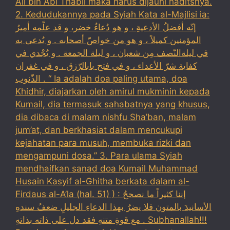
Ali bin Abi Thabil maka harus dijauhi haditsnya.
2. Kedudukannya pada Syiah Kata al-Majlisi ia:
إنّه أفضلُ الأدعيةِ ، و هو دُعاءُ خضر، و قد علّمه أميرُ
المؤمنين كميلاً ، و هو من خواصّ أصحابه . و يُدعى به
في ليلةالنّصف مِن شعبان ، و ليلة الجمعة . و يُجْدي في
كفاية شرّ الأعداء ، و في فتح بابالرّزق ، و في غفران
الذّنوب . “ Ia adalah doa paling utama, doa
Khidhir, diajarkan oleh amirul mukminin kepada
Kumail, dia termasuk sahabatnya yang khusus,
dia dibaca di malam nishfu Sha’ban, malam
jum’at, dan berkhasiat dalam mencukupi
kejahatan para musuh, membuka rizki dan
mengampuni dosa.” 3. Para ulama Syiah
mendhaifkan sanad doa Kumail Muhammad
Husain Kasyif al-Ghitha berkata dalam al-
Firdaus al-A’la (hal. 51) ) : إننا كثيراً ما نصححُ
الأسانيدَ بالمتون فلا يضرُ بهذا الدعاءِ الجليلِ ضعفُ سندهِ
مع قوةِ متنهِ فقد دل على ذاته بذاتهِ . Subhanallah!!!