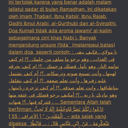
ini tertolak karena yang benar adalah malam
lailatul qadar di bulan Ramadhan. Ini dikatakan
oleh imam Thabari, Ibnu Katsir, Ibnu Rajab,
Qadhi Ibnul Arabi, al-Qurthubi dan al-Syinqithi.
Doa Kumail tidak ada aroma jawami’ al-kalim
sebagaimana cirri khas Nabi i. Banyak
mengandung unsure I’tida` (melampaui batas)
dalam doa, seperti contoh: : يا مولاي…فكيف يبقى
في العذاب ، وهو يرجو ما سلف من حلمك..؟! ام كيف
تولمه النار، وهو يأمل فضلك ورحمتك ..؟! ام كيف يحرقه
لهيبها ، وأنت تسمع صوته وترىمكانه..؟! أم كيف بشتمل
عليه زفيرها ، وأنت تعلم ضعفة..؟! أم كيف يتقلقل
بيناطباقها ، وانت تعلم صدقه..؟! أم كيف تزجرة زبانيتها ،
وهو يناديك يا ربه ..؟! أمكيف يرجو فضلك في عتقه منها
، فتتركه فيها..؟! هيهات … Sementara Allah telah
berfirman: ادْعُوا رَبَّكُمْ تَضَرُّعًاوَخُفْيَةً إِنَّهُ لَا يُحِبُّ
الْمُعْتَدِينَ ” [ الأعراف : 55 ] . – ada sajak yang
dipaksa ‏عَنْ‏‏عِكْرِمَةَ ‏، ‏عَنْ ‏ ‏ابْنِ عَبَّاسٍ ‏‏قَالَ : … فَانْظُرْ ‏‏