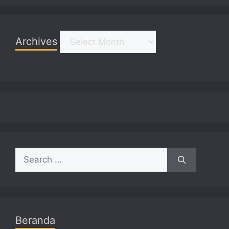
Archives
Archives
Search
for:
Beranda