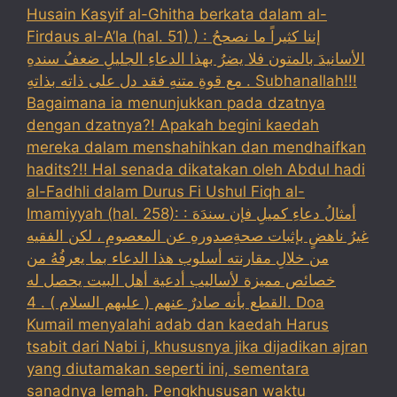
Husain Kasyif al-Ghitha berkata dalam al-
Firdaus al-A’la (hal. 51) ) : إننا كثيراً ما نصححُ
الأسانيدَ بالمتون فلا يضرُ بهذا الدعاءِ الجليلِ ضعفُ سندهِ
مع قوةِ متنهِ فقد دل على ذاته بذاتهِ . Subhanallah!!!
Bagaimana ia menunjukkan pada dzatnya
dengan dzatnya?! Apakah begini kaedah
mereka dalam menshahihkan dan mendhaifkan
hadits?!! Hal senada dikatakan oleh Abdul hadi
al-Fadhli dalam Durus Fi Ushul Fiqh al-
Imamiyyah (hal. 258): : أمثالُ دعاءِ كميلِ فإن سندَهَ
غيرُ ناهضٍ بإثبات صحةِصدورهِ عن المعصومِ ، لكن الفقيه
من خلالِ مقارنته أسلوب هذا الدعاء بما يعرفُهُ من
خصائص مميزة لأساليب أدعية أهل البيت يحصل له
القطع بأنه صادرٌ عنهم ( عليهم السلام ) . 4. Doa
Kumail menyalahi adab dan kaedah Harus
tsabit dari Nabi i, khususnya jika dijadikan ajran
yang diutamakan seperti ini, sementara
sanadnya lemah. Pengkhususan waktu