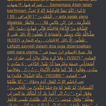
، فتتركه فيها..؟! هيهات … Sementara Allah telah
berfirman: ادْعُوا رَبَّكُمْ تَضَرُّعًاوَخُفْيَةً إِنَّهُ لَا يُحِبُّ
الْمُعْتَدِينَ ” [ الأعراف : 55 ] . – ada sajak yang
dipaksa ‏عَنْ‏‏عِكْرِمَةَ ‏، ‏عَنْ ‏ ‏ابْنِ عَبَّاسٍ ‏‏قَالَ : … فَانْظُرْ ‏‏
السَّجْعَ ‏‏مِنْ الدُّعَاءِ فَاجْتَنِبْهُ فَإِنِّي عَهِدْتُ رَسُولَ اللَّهِ ‏
‏صَلَّىاللَّهُ عَلَيْهِ وَسَلَّمَ ‏ ‏وَأَصْحَابَهُ لَا يَفْعَلُونَ إِلَّا ذَلِكَ ‏‏يَعْنِي لَا
يَفْعَلُونَ إِلَّا ذَلِكَ ‏ ‏الِاجْتِنَابَ . رواه البخاري (6337) .
Lafazh sayyidi dalam doa juga dipersoalkan
oleh para ulama. قال شيخُ الإسلامِ ابنُ تيميةَ في ”
الفتاوى ” (1/207) : وَقَدْ كَرِهَ مَالِكٌ وَابْنُ أَبِي عِمْرَانَ مِنْ
أَصْحَابِأَبِي حَنِيفَةَ وَغَيْرِهِمَا أَنْ يَقُولَ الدَّاعِي : يَا سَيِّدِي يَا
سَيِّدِي، وَقَالُوا : قُلْ كَمَا قَالَتْ الْأَنْبِيَاءُ : رَبِّ رَبِّ . وقالأيضاً
في ” الفتاوى ” (10/285) : وَأَمَّا السُّؤَالُ فَكَثِيرًا مَا
يَجِيءُبِاسْمِ الرَّبِّ كَقَوْلِ آدَمَ وَحَوَّاءَ : ” رَبَّنَا ظَلَمْنَا
أَنْفُسَنَاوَإِنْ لَمْ تَغْفِرْ لَنَا وَتَرْحَمْنَا لَنَكُونَنَّ مِنَ الْخَاسِرِينَ ”
وَقَوْلِ نُوحٍ : ” رَبِّ إنِّي أَعُوذُ بِكَ أَنْ أَسْأَلَكَ مَا لَيْسَ لِي
بِهِعِلْمٌ ” وَقَوْلِ مُوسَى : ” رَبِّ إنِّي ظَلَمْتُ نَفْسِي فَاغْفِرْ
لِي ” وَقَوْلِ الْخَلِيلِ : ” رَبَّنَا إنِّي أَسْكَنْتُ مِنْ ذُرِّيَّتِي بِوَادٍغَيْرِ