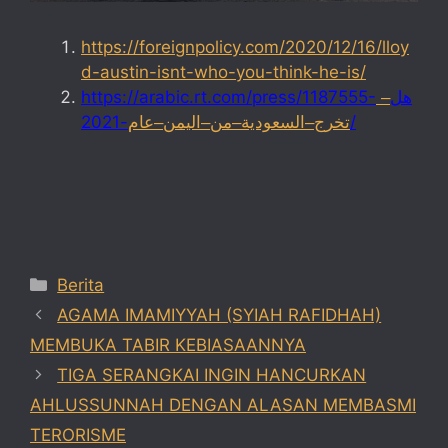
https://foreignpolicy.com/2020/12/16/lloy
d-austin-isnt-who-you-think-he-is/
https://arabic.rt.com/press/1187555-
–
هل
-2021/
عام
–
اليمن
–
من
–
السعودية
–
تخرج
Categories
Berita
AGAMA IMAMIYYAH (SYIAH RAFIDHAH)
MEMBUKA TABIR KEBIASAANNYA
TIGA SERANGKAI INGIN HANCURKAN
AHLUSSUNNAH DENGAN ALASAN MEMBASMI
TERORISME