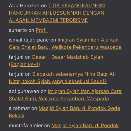
Abu Hamzah
on
TIGA SERANGKAI INGIN
HANCURKAN AHLUSSUNNAH DENGAN
ALASAN MEMBASMI TERORISME
suharto
on
Profil
ismail rajab pane
on
Imigran Syiah Iran Ajarkan
Cara Shalat Baru, Walikota Pekanbaru Waspada
tarjuni
on
Dasar – Dasar Madzhab Syiah
(Bagian ke-1)
tarjuni
on
Siapakah sebenarnya Nimr Baqr Al-
Nimr, tokoh Syiah yang dieksekusi Saudi?
adi gunawan
on
Imigran Syiah Iran Ajarkan Cara
Shalat Baru, Walikota Pekanbaru Waspada
a rahmat
on
Masjid Syiah Baru di Pondok Gede
Bekasi
mustofa amier
on
Masjid Syiah Baru di Pondok