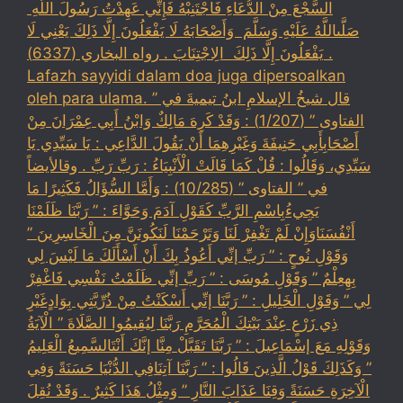
السَّجْعَ ‏‏مِنْ الدُّعَاءِ فَاجْتَنِبْهُ فَإِنِّي عَهِدْتُ رَسُولَ اللَّهِ ‏
‏صَلَّىاللَّهُ عَلَيْهِ وَسَلَّمَ ‏ ‏وَأَصْحَابَهُ لَا يَفْعَلُونَ إِلَّا ذَلِكَ ‏‏يَعْنِي لَا
يَفْعَلُونَ إِلَّا ذَلِكَ ‏ ‏الِاجْتِنَابَ . رواه البخاري (6337) .
Lafazh sayyidi dalam doa juga dipersoalkan
oleh para ulama. قال شيخُ الإسلامِ ابنُ تيميةَ في ”
الفتاوى ” (1/207) : وَقَدْ كَرِهَ مَالِكٌ وَابْنُ أَبِي عِمْرَانَ مِنْ
أَصْحَابِأَبِي حَنِيفَةَ وَغَيْرِهِمَا أَنْ يَقُولَ الدَّاعِي : يَا سَيِّدِي يَا
سَيِّدِي، وَقَالُوا : قُلْ كَمَا قَالَتْ الْأَنْبِيَاءُ : رَبِّ رَبِّ . وقالأيضاً
في ” الفتاوى ” (10/285) : وَأَمَّا السُّؤَالُ فَكَثِيرًا مَا
يَجِيءُبِاسْمِ الرَّبِّ كَقَوْلِ آدَمَ وَحَوَّاءَ : ” رَبَّنَا ظَلَمْنَا
أَنْفُسَنَاوَإِنْ لَمْ تَغْفِرْ لَنَا وَتَرْحَمْنَا لَنَكُونَنَّ مِنَ الْخَاسِرِينَ ”
وَقَوْلِ نُوحٍ : ” رَبِّ إنِّي أَعُوذُ بِكَ أَنْ أَسْأَلَكَ مَا لَيْسَ لِي
بِهِعِلْمٌ ” وَقَوْلِ مُوسَى : ” رَبِّ إنِّي ظَلَمْتُ نَفْسِي فَاغْفِرْ
لِي ” وَقَوْلِ الْخَلِيلِ : ” رَبَّنَا إنِّي أَسْكَنْتُ مِنْ ذُرِّيَّتِي بِوَادٍغَيْرِ
ذِي زَرْعٍ عِنْدَ بَيْتِكَ الْمُحَرَّمِ رَبَّنَا لِيُقِيمُوا الصَّلَاةَ ” الْآيَةُ
وَقَوْلِهِ مَعَ إسْمَاعِيلَ : ” رَبَّنَا تَقَبَّلْ مِنَّا إنَّكَ أَنْتَالسَّمِيعُ الْعَلِيمُ
” وَكَذَلِكَ قَوْلُ الَّذِينَ قَالُوا : ” رَبَّنَا آتِنَافِي الدُّنْيَا حَسَنَةً وَفِي
الْآخِرَةِ حَسَنَةً وَقِنَا عَذَابَ النَّارِ ” وَمِثْلُ هَذَا كَثِيرٌ . وَقَدْ نُقِلَ