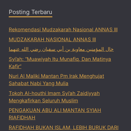
Posting Terbaru
Rekomendasi Mudzakarah Nasional ANNAS III
MUDZAKARAH NASIONAL ANNAS III
خال المؤمنين معاوية بن أبي سفيان رضي الله عنهما
Syi’ah: “Muawiyah Itu Munafiq, Dan Matinya
Kafir”
Nuri Al Maliki Mantan Pm Irak Menghujat
Sahabat Nabi Yang Mulia
Tokoh Al-houthi Imam Syi’ah Zaidiyyah
Mengkafirkan Seluruh Muslim
PENGAKUAN ABU ALI MANTAN SYIAH
RIAFIDHAH
RAFIDHAH BUKAN ISLAM, LEBIH BURUK DARI