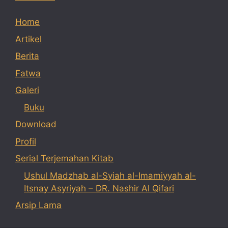
Home
Artikel
Berita
Fatwa
Galeri
Buku
Download
Profil
Serial Terjemahan Kitab
Ushul Madzhab al-Syiah al-Imamiyyah al-
Itsnay Asyriyah – DR. Nashir Al Qifari
Arsip Lama