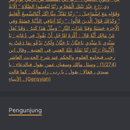
ذِي زَرْعٍ عِنْدَ بَيْتِكَ الْمُحَرَّمِ رَبَّنَا لِيُقِيمُوا الصَّلَاةَ ” الْآيَةُ
وَقَوْلِهِ مَعَ إسْمَاعِيلَ : ” رَبَّنَا تَقَبَّلْ مِنَّا إنَّكَ أَنْتَالسَّمِيعُ الْعَلِيمُ
” وَكَذَلِكَ قَوْلُ الَّذِينَ قَالُوا : ” رَبَّنَا آتِنَافِي الدُّنْيَا حَسَنَةً وَفِي
الْآخِرَةِ حَسَنَةً وَقِنَا عَذَابَ النَّارِ ” وَمِثْلُ هَذَا كَثِيرٌ . وَقَدْ نُقِلَ
عَنْ مَالِك أَنَّهُ قَالَ : أَكْرَهُ لِلرَّجُلِ أَنْ يَقُولَ فِي دُعَائِهِ : يَا
سَيِّدِي يَا سَيِّدِي يَاحَنَّانُ يَا حَنَّانُ وَلَكِنْ يَدْعُو بِمَا دَعَتْ بِهِ
الْأَنْبِيَاءُ ؛رَبَّنَا رَبَّنَا نَقَلَهُ عَنْهُ العتبي فِي العتبية . وقال ابن
رجب فيجامع العلوم والحكم عند شرح الحديث العاشر
(1/274) : وسئل مالك وسفيان عمن يقول فيالدعاء : يا
سيدي ، فقالا : يقول : يا رب . زاد مالك : كما قالت
الأنبياء . (Gensyiah)
Pengunjung