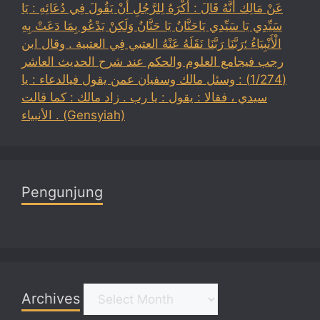
عَنْ مَالِك أَنَّهُ قَالَ : أَكْرَهُ لِلرَّجُلِ أَنْ يَقُولَ فِي دُعَائِهِ : يَا
سَيِّدِي يَا سَيِّدِي يَاحَنَّانُ يَا حَنَّانُ وَلَكِنْ يَدْعُو بِمَا دَعَتْ بِهِ
الْأَنْبِيَاءُ ؛رَبَّنَا رَبَّنَا نَقَلَهُ عَنْهُ العتبي فِي العتبية . وقال ابن
رجب فيجامع العلوم والحكم عند شرح الحديث العاشر
(1/274) : وسئل مالك وسفيان عمن يقول فيالدعاء : يا
سيدي ، فقالا : يقول : يا رب . زاد مالك : كما قالت
الأنبياء . (Gensyiah)
Pengunjung
Archives
Archives