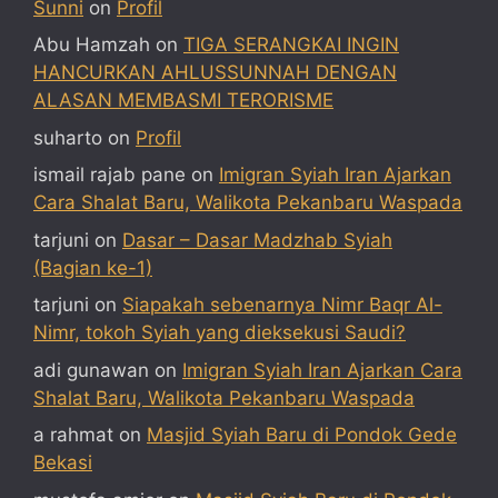
Sunni
on
Profil
Abu Hamzah
on
TIGA SERANGKAI INGIN
HANCURKAN AHLUSSUNNAH DENGAN
ALASAN MEMBASMI TERORISME
suharto
on
Profil
ismail rajab pane
on
Imigran Syiah Iran Ajarkan
Cara Shalat Baru, Walikota Pekanbaru Waspada
tarjuni
on
Dasar – Dasar Madzhab Syiah
(Bagian ke-1)
tarjuni
on
Siapakah sebenarnya Nimr Baqr Al-
Nimr, tokoh Syiah yang dieksekusi Saudi?
adi gunawan
on
Imigran Syiah Iran Ajarkan Cara
Shalat Baru, Walikota Pekanbaru Waspada
a rahmat
on
Masjid Syiah Baru di Pondok Gede
Bekasi