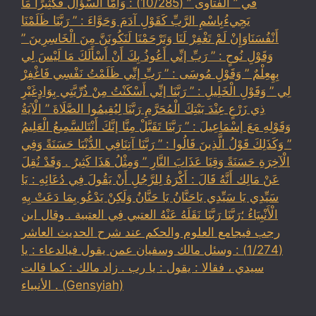
في ” الفتاوى ” (10/285) : وَأَمَّا السُّؤَالُ فَكَثِيرًا مَا
يَجِيءُبِاسْمِ الرَّبِّ كَقَوْلِ آدَمَ وَحَوَّاءَ : ” رَبَّنَا ظَلَمْنَا
أَنْفُسَنَاوَإِنْ لَمْ تَغْفِرْ لَنَا وَتَرْحَمْنَا لَنَكُونَنَّ مِنَ الْخَاسِرِينَ ”
وَقَوْلِ نُوحٍ : ” رَبِّ إنِّي أَعُوذُ بِكَ أَنْ أَسْأَلَكَ مَا لَيْسَ لِي
بِهِعِلْمٌ ” وَقَوْلِ مُوسَى : ” رَبِّ إنِّي ظَلَمْتُ نَفْسِي فَاغْفِرْ
لِي ” وَقَوْلِ الْخَلِيلِ : ” رَبَّنَا إنِّي أَسْكَنْتُ مِنْ ذُرِّيَّتِي بِوَادٍغَيْرِ
ذِي زَرْعٍ عِنْدَ بَيْتِكَ الْمُحَرَّمِ رَبَّنَا لِيُقِيمُوا الصَّلَاةَ ” الْآيَةُ
وَقَوْلِهِ مَعَ إسْمَاعِيلَ : ” رَبَّنَا تَقَبَّلْ مِنَّا إنَّكَ أَنْتَالسَّمِيعُ الْعَلِيمُ
” وَكَذَلِكَ قَوْلُ الَّذِينَ قَالُوا : ” رَبَّنَا آتِنَافِي الدُّنْيَا حَسَنَةً وَفِي
الْآخِرَةِ حَسَنَةً وَقِنَا عَذَابَ النَّارِ ” وَمِثْلُ هَذَا كَثِيرٌ . وَقَدْ نُقِلَ
عَنْ مَالِك أَنَّهُ قَالَ : أَكْرَهُ لِلرَّجُلِ أَنْ يَقُولَ فِي دُعَائِهِ : يَا
سَيِّدِي يَا سَيِّدِي يَاحَنَّانُ يَا حَنَّانُ وَلَكِنْ يَدْعُو بِمَا دَعَتْ بِهِ
الْأَنْبِيَاءُ ؛رَبَّنَا رَبَّنَا نَقَلَهُ عَنْهُ العتبي فِي العتبية . وقال ابن
رجب فيجامع العلوم والحكم عند شرح الحديث العاشر
(1/274) : وسئل مالك وسفيان عمن يقول فيالدعاء : يا
سيدي ، فقالا : يقول : يا رب . زاد مالك : كما قالت
الأنبياء . (Gensyiah)