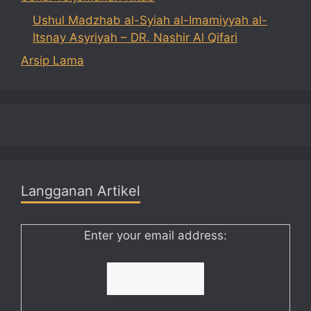
Ushul Madzhab al-Syiah al-Imamiyyah al-
Itsnay Asyriyah – DR. Nashir Al Qifari
Arsip Lama
Langganan Artikel
Enter your email address: