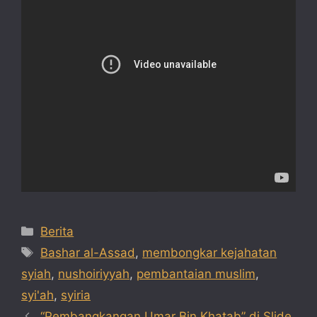
Categories
Berita
Tags
Bashar al-Assad
,
membongkar kejahatan
syiah
,
nushoiriyyah
,
pembantaian muslim
,
syi'ah
,
syiria
“Pembangkangan Umar Bin Khatab” di Slide