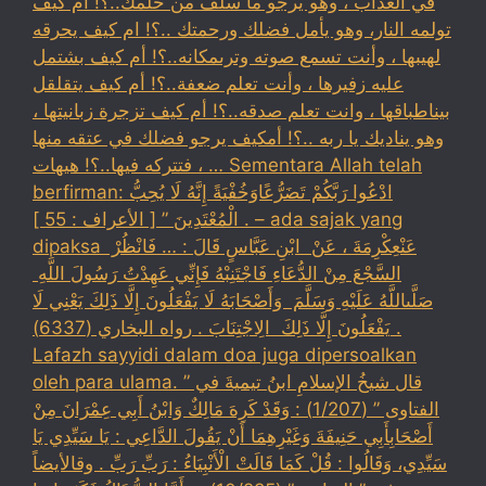
في العذاب ، وهو يرجو ما سلف من حلمك..؟! ام كيف
تولمه النار، وهو يأمل فضلك ورحمتك ..؟! ام كيف يحرقه
لهيبها ، وأنت تسمع صوته وترىمكانه..؟! أم كيف بشتمل
عليه زفيرها ، وأنت تعلم ضعفة..؟! أم كيف يتقلقل
بيناطباقها ، وانت تعلم صدقه..؟! أم كيف تزجرة زبانيتها ،
وهو يناديك يا ربه ..؟! أمكيف يرجو فضلك في عتقه منها
، فتتركه فيها..؟! هيهات … Sementara Allah telah
berfirman: ادْعُوا رَبَّكُمْ تَضَرُّعًاوَخُفْيَةً إِنَّهُ لَا يُحِبُّ
الْمُعْتَدِينَ ” [ الأعراف : 55 ] . – ada sajak yang
dipaksa ‏عَنْ‏‏عِكْرِمَةَ ‏، ‏عَنْ ‏ ‏ابْنِ عَبَّاسٍ ‏‏قَالَ : … فَانْظُرْ ‏‏
السَّجْعَ ‏‏مِنْ الدُّعَاءِ فَاجْتَنِبْهُ فَإِنِّي عَهِدْتُ رَسُولَ اللَّهِ ‏
‏صَلَّىاللَّهُ عَلَيْهِ وَسَلَّمَ ‏ ‏وَأَصْحَابَهُ لَا يَفْعَلُونَ إِلَّا ذَلِكَ ‏‏يَعْنِي لَا
يَفْعَلُونَ إِلَّا ذَلِكَ ‏ ‏الِاجْتِنَابَ . رواه البخاري (6337) .
Lafazh sayyidi dalam doa juga dipersoalkan
oleh para ulama. قال شيخُ الإسلامِ ابنُ تيميةَ في ”
الفتاوى ” (1/207) : وَقَدْ كَرِهَ مَالِكٌ وَابْنُ أَبِي عِمْرَانَ مِنْ
أَصْحَابِأَبِي حَنِيفَةَ وَغَيْرِهِمَا أَنْ يَقُولَ الدَّاعِي : يَا سَيِّدِي يَا
سَيِّدِي، وَقَالُوا : قُلْ كَمَا قَالَتْ الْأَنْبِيَاءُ : رَبِّ رَبِّ . وقالأيضاً