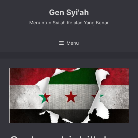
Skip
Gen Syi'ah
to
content
Menuntun Syi'ah Kejalan Yang Benar
Menu