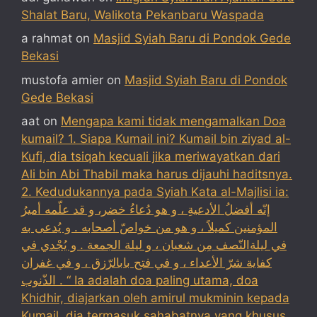
Shalat Baru, Walikota Pekanbaru Waspada
a rahmat
on
Masjid Syiah Baru di Pondok Gede
Bekasi
mustofa amier
on
Masjid Syiah Baru di Pondok
Gede Bekasi
aat
on
Mengapa kami tidak mengamalkan Doa
kumail? 1. Siapa Kumail ini? Kumail bin ziyad al-
Kufi, dia tsiqah kecuali jika meriwayatkan dari
Ali bin Abi Thabil maka harus dijauhi haditsnya.
2. Kedudukannya pada Syiah Kata al-Majlisi ia:
إنّه أفضلُ الأدعيةِ ، و هو دُعاءُ خضر، و قد علّمه أميرُ
المؤمنين كميلاً ، و هو من خواصّ أصحابه . و يُدعى به
في ليلةالنّصف مِن شعبان ، و ليلة الجمعة . و يُجْدي في
كفاية شرّ الأعداء ، و في فتح بابالرّزق ، و في غفران
الذّنوب . “ Ia adalah doa paling utama, doa
Khidhir, diajarkan oleh amirul mukminin kepada
Kumail, dia termasuk sahabatnya yang khusus,