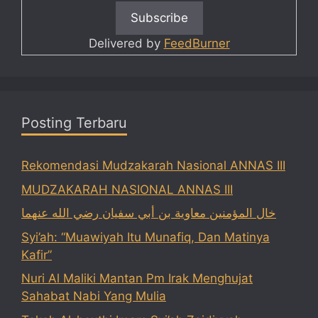
Delivered by
FeedBurner
Posting Terbaru
Rekomendasi Mudzakarah Nasional ANNAS III
MUDZAKARAH NASIONAL ANNAS III
خال المؤمنين معاوية بن أبي سفيان رضي الله عنهما
Syi’ah: “Muawiyah Itu Munafiq, Dan Matinya
Kafir”
Nuri Al Maliki Mantan Pm Irak Menghujat
Sahabat Nabi Yang Mulia