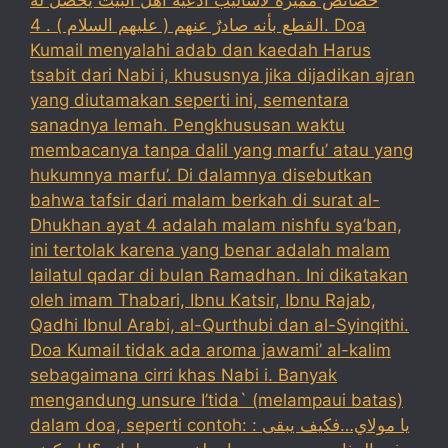
خصائص مميزة لأساليب أدعية أهل البيت يحصل له
القطع بأنه صادرٌ عنهم ( عليهم السلام ) . 4. Doa
Kumail menyalahi adab dan kaedah Harus
tsabit dari Nabi i, khususnya jika dijadikan ajran
yang diutamakan seperti ini, sementara
sanadnya lemah. Pengkhususan waktu
membacanya tanpa dalil yang marfu’ atau yang
hukumnya marfu’. Di dalamnya disebutkan
bahwa tafsir dari malam berkah di surat al-
Dhukhan ayat 4 adalah malam nishfu sya’ban,
ini tertolak karena yang benar adalah malam
lailatul qadar di bulan Ramadhan. Ini dikatakan
oleh imam Thabari, Ibnu Katsir, Ibnu Rajab,
Qadhi Ibnul Arabi, al-Qurthubi dan al-Syinqithi.
Doa Kumail tidak ada aroma jawami’ al-kalim
sebagaimana cirri khas Nabi i. Banyak
mengandung unsure I’tida` (melampaui batas)
dalam doa, seperti contoh: : يا مولاي…فكيف يبقى