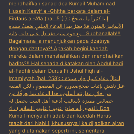
mendhaifkan sanad doa Kumail Muhammad
Husain Kasyif al-Ghitha berkata dalam al-
Firdaus al-A’la (hal. 51) ) : إننا كثيراً ما نصححُ
الأسانيدَ بالمتون فلا يضرُ بهذا الدعاءِ الجليلِ ضعفُ سندهِ
مع قوةِ متنهِ فقد دل على ذاته بذاتهِ . Subhanallah!!!
Bagaimana ia menunjukkan pada dzatnya
dengan dzatnya?! Apakah begini kaedah
mereka dalam menshahihkan dan mendhaifkan
hadits?!! Hal senada dikatakan oleh Abdul hadi
al-Fadhli dalam Durus Fi Ushul Fiqh al-
Imamiyyah (hal. 258): : أمثالُ دعاءِ كميلِ فإن سندَهَ
غيرُ ناهضٍ بإثبات صحةِصدورهِ عن المعصومِ ، لكن الفقيه
من خلالِ مقارنته أسلوب هذا الدعاء بما يعرفُهُ من
خصائص مميزة لأساليب أدعية أهل البيت يحصل له
القطع بأنه صادرٌ عنهم ( عليهم السلام ) . 4. Doa
Kumail menyalahi adab dan kaedah Harus
tsabit dari Nabi i, khususnya jika dijadikan ajran
yang diutamakan seperti ini, sementara