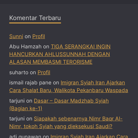
Komentar Terbaru
Sunni
on
Profil
Abu Hamzah
on
TIGA SERANGKAI INGIN
HANCURKAN AHLUSSUNNAH DENGAN
ALASAN MEMBASMI TERORISME
suharto
on
Profil
ismail rajab pane
on
Imigran Syiah Iran Ajarkan
Cara Shalat Baru, Walikota Pekanbaru Waspada
tarjuni
on
Dasar – Dasar Madzhab Syiah
(Bagian ke-1)
tarjuni
on
Siapakah sebenarnya Nimr Baqr Al-
Nimr, tokoh Syiah yang dieksekusi Saudi?
adi gunawan
on
Imigran Syiah Iran Ajarkan Cara