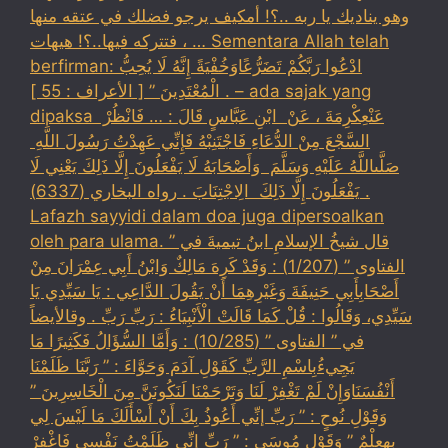
وهو يناديك يا ربه ..؟! أمكيف يرجو فضلك في عتقه منها
، فتتركه فيها..؟! هيهات … Sementara Allah telah
berfirman: ادْعُوا رَبَّكُمْ تَضَرُّعًاوَخُفْيَةً إِنَّهُ لَا يُحِبُّ
الْمُعْتَدِينَ ” [ الأعراف : 55 ] . – ada sajak yang
dipaksa ‏عَنْ‏‏عِكْرِمَةَ ‏، ‏عَنْ ‏ ‏ابْنِ عَبَّاسٍ ‏‏قَالَ : … فَانْظُرْ ‏‏
السَّجْعَ ‏‏مِنْ الدُّعَاءِ فَاجْتَنِبْهُ فَإِنِّي عَهِدْتُ رَسُولَ اللَّهِ ‏
‏صَلَّىاللَّهُ عَلَيْهِ وَسَلَّمَ ‏ ‏وَأَصْحَابَهُ لَا يَفْعَلُونَ إِلَّا ذَلِكَ ‏‏يَعْنِي لَا
يَفْعَلُونَ إِلَّا ذَلِكَ ‏ ‏الِاجْتِنَابَ . رواه البخاري (6337) .
Lafazh sayyidi dalam doa juga dipersoalkan
oleh para ulama. قال شيخُ الإسلامِ ابنُ تيميةَ في ”
الفتاوى ” (1/207) : وَقَدْ كَرِهَ مَالِكٌ وَابْنُ أَبِي عِمْرَانَ مِنْ
أَصْحَابِأَبِي حَنِيفَةَ وَغَيْرِهِمَا أَنْ يَقُولَ الدَّاعِي : يَا سَيِّدِي يَا
سَيِّدِي، وَقَالُوا : قُلْ كَمَا قَالَتْ الْأَنْبِيَاءُ : رَبِّ رَبِّ . وقالأيضاً
في ” الفتاوى ” (10/285) : وَأَمَّا السُّؤَالُ فَكَثِيرًا مَا
يَجِيءُبِاسْمِ الرَّبِّ كَقَوْلِ آدَمَ وَحَوَّاءَ : ” رَبَّنَا ظَلَمْنَا
أَنْفُسَنَاوَإِنْ لَمْ تَغْفِرْ لَنَا وَتَرْحَمْنَا لَنَكُونَنَّ مِنَ الْخَاسِرِينَ ”
وَقَوْلِ نُوحٍ : ” رَبِّ إنِّي أَعُوذُ بِكَ أَنْ أَسْأَلَكَ مَا لَيْسَ لِي
بِهِعِلْمٌ ” وَقَوْلِ مُوسَى : ” رَبِّ إنِّي ظَلَمْتُ نَفْسِي فَاغْفِرْ