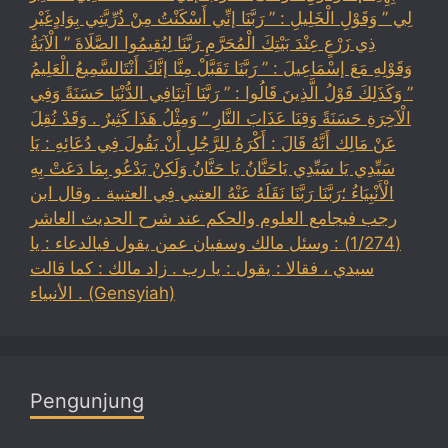
لِي ” وَقَوْلِ الْخَلِيلِ : ” رَبَّنَا إنِّي أَسْكَنْتُ مِنْ ذُرِّيَّتِي بِوَادٍغَيْرِ
ذِي زَرْعٍ عِنْدَ بَيْتِكَ الْمُحَرَّمِ رَبَّنَا لِيُقِيمُوا الصَّلَاةَ ” الْآيَةُ
وَقَوْلِهِ مَعَ إسْمَاعِيلَ : ” رَبَّنَا تَقَبَّلْ مِنَّا إنَّكَ أَنْتَالسَّمِيعُ الْعَلِيمُ
” وَكَذَلِكَ قَوْلُ الَّذِينَ قَالُوا : ” رَبَّنَا آتِنَافِي الدُّنْيَا حَسَنَةً وَفِي
الْآخِرَةِ حَسَنَةً وَقِنَا عَذَابَ النَّارِ ” وَمِثْلُ هَذَا كَثِيرٌ . وَقَدْ نُقِلَ
عَنْ مَالِك أَنَّهُ قَالَ : أَكْرَهُ لِلرَّجُلِ أَنْ يَقُولَ فِي دُعَائِهِ : يَا
سَيِّدِي يَا سَيِّدِي يَاحَنَّانُ يَا حَنَّانُ وَلَكِنْ يَدْعُو بِمَا دَعَتْ بِهِ
الْأَنْبِيَاءُ ؛رَبَّنَا رَبَّنَا نَقَلَهُ عَنْهُ العتبي فِي العتبية . وقال ابن
رجب فيجامع العلوم والحكم عند شرح الحديث العاشر
(1/274) : وسئل مالك وسفيان عمن يقول فيالدعاء : يا
سيدي ، فقالا : يقول : يا رب . زاد مالك : كما قالت
الأنبياء . (Gensyiah)
Pengunjung