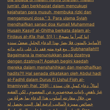
jum’at, dan berkhasiat dalam mencukupi
kejahatan para musuh, membuka rizki dan
mengampuni dosa.” 3. Para ulama Syiah
mendhaifkan sanad doa Kumail Muhammad
Husain Kasyif al-Ghitha berkata dalam al-
Firdaus al-A’la (hal. 51) ) : إننا كثيراً ما نصححُ
الأسانيدَ بالمتون فلا يضرُ بهذا الدعاءِ الجليلِ ضعفُ سندهِ
مع قوةِ متنهِ فقد دل على ذاته بذاتهِ . Subhanallah!!!
Bagaimana ia menunjukkan pada dzatnya
dengan dzatnya?! Apakah begini kaedah
mereka dalam menshahihkan dan mendhaifkan
hadits?!! Hal senada dikatakan oleh Abdul hadi
al-Fadhli dalam Durus Fi Ushul Fiqh al-
Imamiyyah (hal. 258): : أمثالُ دعاءِ كميلِ فإن سندَهَ
غيرُ ناهضٍ بإثبات صحةِصدورهِ عن المعصومِ ، لكن الفقيه
من خلالِ مقارنته أسلوب هذا الدعاء بما يعرفُهُ من
خصائص مميزة لأساليب أدعية أهل البيت يحصل له