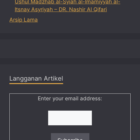
Ushul Madzhab al-Syiah al-Imamiyyah al-
Itsnay Asyriyah – DR. Nashir Al Qifari
Arsip Lama
Langganan Artikel
Enter your email address: