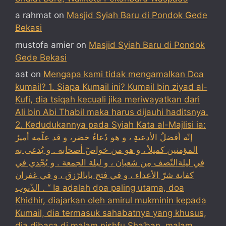
a rahmat
on
Masjid Syiah Baru di Pondok Gede
Bekasi
mustofa amier
on
Masjid Syiah Baru di Pondok
Gede Bekasi
aat
on
Mengapa kami tidak mengamalkan Doa
kumail? 1. Siapa Kumail ini? Kumail bin ziyad al-
Kufi, dia tsiqah kecuali jika meriwayatkan dari
Ali bin Abi Thabil maka harus dijauhi haditsnya.
2. Kedudukannya pada Syiah Kata al-Majlisi ia:
إنّه أفضلُ الأدعيةِ ، و هو دُعاءُ خضر، و قد علّمه أميرُ
المؤمنين كميلاً ، و هو من خواصّ أصحابه . و يُدعى به
في ليلةالنّصف مِن شعبان ، و ليلة الجمعة . و يُجْدي في
كفاية شرّ الأعداء ، و في فتح بابالرّزق ، و في غفران
الذّنوب . “ Ia adalah doa paling utama, doa
Khidhir, diajarkan oleh amirul mukminin kepada
Kumail, dia termasuk sahabatnya yang khusus,
dia dibaca di malam nishfu Sha’ban, malam