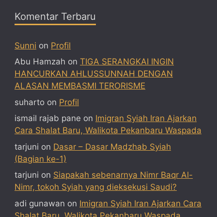
Komentar Terbaru
Sunni
on
Profil
Abu Hamzah
on
TIGA SERANGKAI INGIN
HANCURKAN AHLUSSUNNAH DENGAN
ALASAN MEMBASMI TERORISME
suharto
on
Profil
ismail rajab pane
on
Imigran Syiah Iran Ajarkan
Cara Shalat Baru, Walikota Pekanbaru Waspada
tarjuni
on
Dasar – Dasar Madzhab Syiah
(Bagian ke-1)
tarjuni
on
Siapakah sebenarnya Nimr Baqr Al-
Nimr, tokoh Syiah yang dieksekusi Saudi?
adi gunawan
on
Imigran Syiah Iran Ajarkan Cara
Shalat Baru, Walikota Pekanbaru Waspada