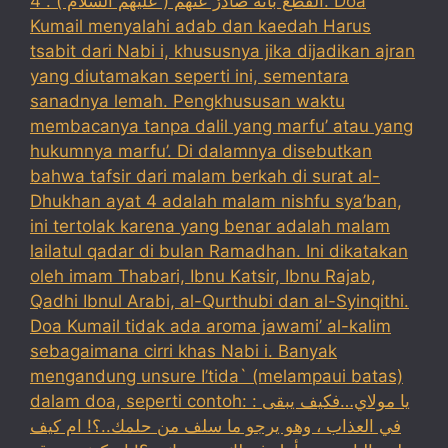
القطع بأنه صادرٌ عنهم ( عليهم السلام ) . 4. Doa
Kumail menyalahi adab dan kaedah Harus
tsabit dari Nabi i, khususnya jika dijadikan ajran
yang diutamakan seperti ini, sementara
sanadnya lemah. Pengkhususan waktu
membacanya tanpa dalil yang marfu’ atau yang
hukumnya marfu’. Di dalamnya disebutkan
bahwa tafsir dari malam berkah di surat al-
Dhukhan ayat 4 adalah malam nishfu sya’ban,
ini tertolak karena yang benar adalah malam
lailatul qadar di bulan Ramadhan. Ini dikatakan
oleh imam Thabari, Ibnu Katsir, Ibnu Rajab,
Qadhi Ibnul Arabi, al-Qurthubi dan al-Syinqithi.
Doa Kumail tidak ada aroma jawami’ al-kalim
sebagaimana cirri khas Nabi i. Banyak
mengandung unsure I’tida` (melampaui batas)
dalam doa, seperti contoh: : يا مولاي…فكيف يبقى
في العذاب ، وهو يرجو ما سلف من حلمك..؟! ام كيف