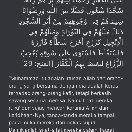
سُجَّدًا يَبْتَغُونَ فَضْلًا مِنَ اللَّهِ وَرِضْوَانًا
سِيمَاهُمْ فِي وُجُوهِهِمْ مِنْ أَثَرِ السُّجُودِ
ذَلِكَ مَثَلُهُمْ فِي التَّوْرَاةِ وَمَثَلُهُمْ فِي
الْإِنْجِيلِ كَزَرْعٍ أَخْرَجَ شَطْأَهُ فَآزَرَهُ
فَاسْتَغْلَظَ فَاسْتَوَى عَلَى سُوقِهِ يُعْجِبُ
الزُّرَّاعَ لِيَغِيظَ بِهِمُ الْكُفَّارَ [الفتح: 29]
“Muhammad itu adalah utusan Allah dan orang-
orang yang bersama dengan dia adalah keras
terhadap orang-orang kafir, tetapi berkasih
sayang sesama mereka. Kamu lihat mereka
ruku’ dan sujud mencari karunia Allah dan
keridhaan-Nya, tanda-tanda mereka tampak
pada muka mereka dari bekas sujud .
Demikianlah sifat-sifat mereka dalam Taurat