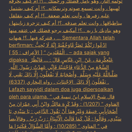
تولمه النار، وهو يأمل فضلك ورحمتك ..؟! ام كيف يحرقه
لهيبها ، وأنت تسمع صوته وترىمكانه..؟! أم كيف بشتمل
عليه زفيرها ، وأنت تعلم ضعفة..؟! أم كيف يتقلقل
بيناطباقها ، وانت تعلم صدقه..؟! أم كيف تزجرة زبانيتها ،
وهو يناديك يا ربه ..؟! أمكيف يرجو فضلك في عتقه منها
، فتتركه فيها..؟! هيهات … Sementara Allah telah
berfirman: ادْعُوا رَبَّكُمْ تَضَرُّعًاوَخُفْيَةً إِنَّهُ لَا يُحِبُّ
الْمُعْتَدِينَ ” [ الأعراف : 55 ] . – ada sajak yang
dipaksa ‏عَنْ‏‏عِكْرِمَةَ ‏، ‏عَنْ ‏ ‏ابْنِ عَبَّاسٍ ‏‏قَالَ : … فَانْظُرْ ‏‏
السَّجْعَ ‏‏مِنْ الدُّعَاءِ فَاجْتَنِبْهُ فَإِنِّي عَهِدْتُ رَسُولَ اللَّهِ ‏
‏صَلَّىاللَّهُ عَلَيْهِ وَسَلَّمَ ‏ ‏وَأَصْحَابَهُ لَا يَفْعَلُونَ إِلَّا ذَلِكَ ‏‏يَعْنِي لَا
يَفْعَلُونَ إِلَّا ذَلِكَ ‏ ‏الِاجْتِنَابَ . رواه البخاري (6337) .
Lafazh sayyidi dalam doa juga dipersoalkan
oleh para ulama. قال شيخُ الإسلامِ ابنُ تيميةَ في ”
الفتاوى ” (1/207) : وَقَدْ كَرِهَ مَالِكٌ وَابْنُ أَبِي عِمْرَانَ مِنْ
أَصْحَابِأَبِي حَنِيفَةَ وَغَيْرِهِمَا أَنْ يَقُولَ الدَّاعِي : يَا سَيِّدِي يَا
سَيِّدِي، وَقَالُوا : قُلْ كَمَا قَالَتْ الْأَنْبِيَاءُ : رَبِّ رَبِّ . وقالأيضاً
في ” الفتاوى ” (10/285) : وَأَمَّا السُّؤَالُ فَكَثِيرًا مَا