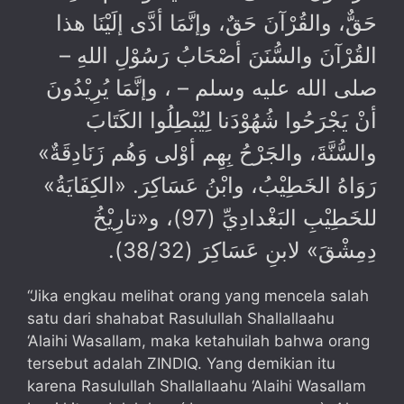
حَقٌّ، والقُرْآنَ حَقٌ، وإنَّمَا أدَّى إلَيْنَا هذا
القُرْآنَ والسُّنَنَ أصْحَابُ رَسُوْلِ اللهِ –
صلى الله عليه وسلم – ، وإنَّمَا يُرِيْدُونَ
أنْ يَجْرَحُوا شُهُوْدَنا لِيُبْطِلُوا الكَتَابَ
والسُّنَّةَ، والجَرْحُ بِهِم أوْلى وَهُم زَنَادِقَةٌ»
رَوَاهُ الخَطِيْبُ، وابْنُ عَسَاكِرَ. «الكِفَايَةُ»
للخَطِيْبِ البَغْدادِيِّ (97)، و«تارِيْخُ
دِمِشْقَ» لابنِ عَسَاكِرَ (38/32).
“Jika engkau melihat orang yang mencela salah
satu dari shahabat Rasulullah Shallallaahu
‘Alaihi Wasallam, maka ketahuilah bahwa orang
tersebut adalah ZINDIQ. Yang demikian itu
karena Rasulullah Shallallaahu ‘Alaihi Wasallam