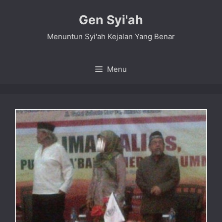
Skip
Gen Syi'ah
to
content
Menuntun Syi'ah Kejalan Yang Benar
Menu