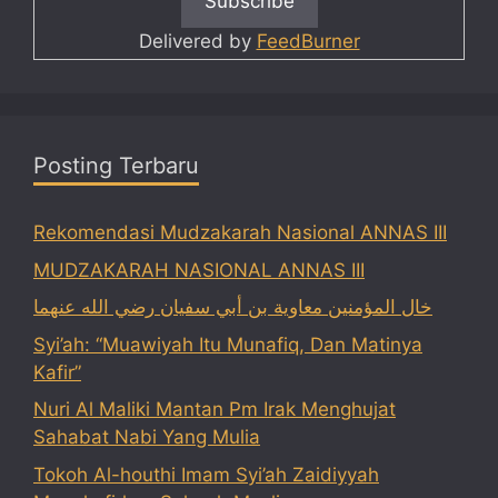
Delivered by
FeedBurner
Posting Terbaru
Rekomendasi Mudzakarah Nasional ANNAS III
MUDZAKARAH NASIONAL ANNAS III
خال المؤمنين معاوية بن أبي سفيان رضي الله عنهما
Syi’ah: “Muawiyah Itu Munafiq, Dan Matinya
Kafir”
Nuri Al Maliki Mantan Pm Irak Menghujat
Sahabat Nabi Yang Mulia
Tokoh Al-houthi Imam Syi’ah Zaidiyyah