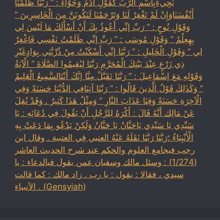
يَجِيءُبِاسْمِ الرَّبِّ كَقَوْلِ آدَمَ وَحَوَّاءَ : ” رَبَّنَا ظَلَمْنَا
أَنْفُسَنَاوَإِنْ لَمْ تَغْفِرْ لَنَا وَتَرْحَمْنَا لَنَكُونَنَّ مِنَ الْخَاسِرِينَ ”
وَقَوْلِ نُوحٍ : ” رَبِّ إنِّي أَعُوذُ بِكَ أَنْ أَسْأَلَكَ مَا لَيْسَ لِي
بِهِعِلْمٌ ” وَقَوْلِ مُوسَى : ” رَبِّ إنِّي ظَلَمْتُ نَفْسِي فَاغْفِرْ
لِي ” وَقَوْلِ الْخَلِيلِ : ” رَبَّنَا إنِّي أَسْكَنْتُ مِنْ ذُرِّيَّتِي بِوَادٍغَيْرِ
ذِي زَرْعٍ عِنْدَ بَيْتِكَ الْمُحَرَّمِ رَبَّنَا لِيُقِيمُوا الصَّلَاةَ ” الْآيَةُ
وَقَوْلِهِ مَعَ إسْمَاعِيلَ : ” رَبَّنَا تَقَبَّلْ مِنَّا إنَّكَ أَنْتَالسَّمِيعُ الْعَلِيمُ
” وَكَذَلِكَ قَوْلُ الَّذِينَ قَالُوا : ” رَبَّنَا آتِنَافِي الدُّنْيَا حَسَنَةً وَفِي
الْآخِرَةِ حَسَنَةً وَقِنَا عَذَابَ النَّارِ ” وَمِثْلُ هَذَا كَثِيرٌ . وَقَدْ نُقِلَ
عَنْ مَالِك أَنَّهُ قَالَ : أَكْرَهُ لِلرَّجُلِ أَنْ يَقُولَ فِي دُعَائِهِ : يَا
سَيِّدِي يَا سَيِّدِي يَاحَنَّانُ يَا حَنَّانُ وَلَكِنْ يَدْعُو بِمَا دَعَتْ بِهِ
الْأَنْبِيَاءُ ؛رَبَّنَا رَبَّنَا نَقَلَهُ عَنْهُ العتبي فِي العتبية . وقال ابن
رجب فيجامع العلوم والحكم عند شرح الحديث العاشر
(1/274) : وسئل مالك وسفيان عمن يقول فيالدعاء : يا
سيدي ، فقالا : يقول : يا رب . زاد مالك : كما قالت
الأنبياء . (Gensyiah)