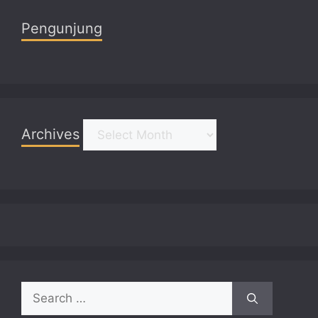
Pengunjung
Archives
Archives
Search
for: