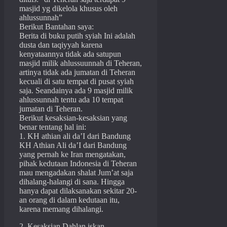
masjid yg dikelola khusus oleh
ahlussunnah”
Berikut Bantahan saya:
Berita di buku putih syiah Ini adalah
dusta dan taqiyyah karena
kenyataannya tidak ada satupun
masjid milik ahlussuunnah di Teheran,
artinya tidak ada jumatan di Teheran
kecuali di satu tempat di pusat syiah
saja. Seandainya ada 9 masjid milik
ahlussunnah tentu ada 10 tempat
jumatan di Teheran.
Berikut kesaksian-kesaksian yang
benar tentang hal ini:
1. KH athian ali da’I dari Bandung
KH Athian Ali da’I dari Bandung
yang pernah ke Iran mengatakan,
pihak kedutaan Indonesia di Teheran
mau mengadakan shalat Jum’at saja
dihalang-halangi di sana. Hingga
hanya dapat dilaksanakan sekitar 20-
an orang di dalam kedutaan itu,
karena memang dihalangi.
2. Kesaksian Dahlan iskan