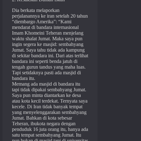
Dia berkata melaporkan
perjalanannya ke iran setelah 20 tahun
“diembargo Amerika”: “Kami
mendarat di bandara internasional
Imam Khomeini Teheran menjelang
waktu shalat Jumat. Maka saya pun
ingin segera ke masjid: sembahyang
Jumat. Saya tahu tidak ada kampung
di sekitar bandara ini. Dari atas terlihat
bandara ini seperti benda jatuh di
tengah gurun tandus yang maha luas.
Tapi setidaknya pasti ada masjid di
bandara itu.
Memang ada masjid di bandara itu
tapi tidak dipakai sembahyang Jumat.
Saya pun minta diantarkan ke desa
atau kota kecil terdekat. Ternyata saya
kecele. Di Iran tidak banyak tempat
yang menyelenggarakan sembahyang
Jumat. Bahkan di kota sebesar
Teheran, ibukota negara dengan
penduduk 16 juta orang itu, hanya ada
satu tempat sembahyang Jumat. Itu
pun bukan di masjid tapi di universitas