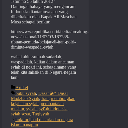
Jatim no 55 tahun 2012?
Dan ingat bahaya yang mengancam
Indonesia diantaranya apa yang
diberitakan oleh Bapak Ali Maschan
Musa sebagai berikut:
http://www.republika.co.id/berita/breaking-
news/nasional/11/03/03/167288-
ribuan-pemuda-belajar-di-iran-polri-
diminta-waspadai-syiah
wahai ahlussunnah sadarlah,
waspadalah, kalian dalam ancaman
syiah di negri ini, sebagaimana yang
telah kita saksikan di Negara-negara
lain.
Categories
Artikel
Tags
buku syi'ah
,
Dasar â€“ Dasar
Madzhab Syiah
,
Iran
,
membongkar
kejahatan syiah
,
pembantaian
muslim
,
syi'ah
,
syi'ah indonesia
,
syiah sesat
,
Taqiyyah
hukum jihad di suria dan negara
islam manapun