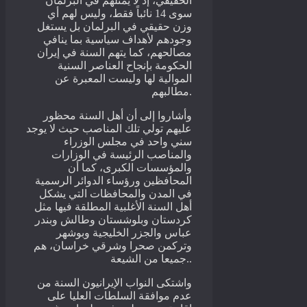
الحقيقي، إذ لا يمثلهم في البرلمان
سوى 14 نائباً فقط، وليس لهم أي
وزن حقيقي في البرلمان بل يستغل
وجودهم لأهداف سياسية بما ينافي
مصالحهم، كما يتهم السنة في إيران
الحكومة بإنجاح العناصر السنية
الموالية لها وليست المعبرة عن
مطالبهم.
وأشاروا إلى أن أهل السنة محظور
عليهم تولي تلك المناصب حيث لا يوجد
سني واحد في مجلس الوزراء
والمناصب الرئيسة في الوزارات
والمؤسسات الكبرى، كما أن
المحافظين ورؤساء الدوائر الرسمية
في المدن والمحافظات التي يشكل
أهل السنة الأغلبية المطلقة فيها مثل
كردستان وبلوشستان وطالش وبندر
عباس والجزر الخليجية وبوشهر
وتركمن صحرا وشرقي خراسان، هم
جميعا من الشيعة..
واشتكى النواب الإيرانيون السنة من
عدم موافقة السلطات العليا على