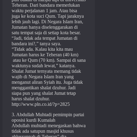
Teheran. Dari bandara memerlukan
waktu perjalanan 1 jam. Atau bisa
juga ke kota suci Qum. Tapi jaraknya
lebih jauh lagi. Di Negara Islam Iran,
Jumatan hanya diselenggarakan di
satu tempat saja di setiap kota besar.
“Jadi, tidak ada tempat Jumatan di
bandara ini?,” tanya saya.
“Tidak ada. Kalau kita kita mau
Jumatan harus ke Teheran (40 km)
atau ke Qum (70 km). Sampai di sana
waktunya sudah lewat,” katanya.
Shalat Jumat ternyata memang tidak
wajib di Negara Islam Iran yang
menganut aliran Syiah itu. Juga tidak
menggantikan shalat dzuhur. Jadi
siapa pun yang shalat Jumat tetap
harus shalat dzuhur.
http://www.pln.co.id/?p=2825
3. Abdullah Muhtadi pemimpin partai
oposisi kurdi Kumalah
Abdullah muhtadi menegaskan bahwa
tidak ada satupun masjid khusus
ahlussunnah di Teheran” dia