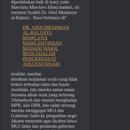
diperlakukan baik di iran); yaitu
Mawlana Mawlawi Ishaq madani, ini
menurut Syaikh Dr. Abul Muntasyir
al-Balusyi . Baca beritanya di”
DR. ABDURRAHMAN
AL-BALUSYI:
MAWLANA
MAWLAWI ISHAQ
MADANI WAKIL
IRAN ADALAH
PENGKHIANAT
AHLUSSUNNAH!
terakhir: nasehat
demikian kejahatan syiah yang tidak
terkira terhadap islam dan kaum
muslimin, lalu mereka ramai-ramai
bersama aliran sesat yang terlarang
Ahmadiyah dan nasrani menghadap
MPR, lalu DPR, lalu salah seorang
mereka menggugat MUI dan
Gubernur Jatim ke pengadilan negri
Jakarta menuntut agar dicabut fatwa
MUI Jatim dan peraturan gubernur