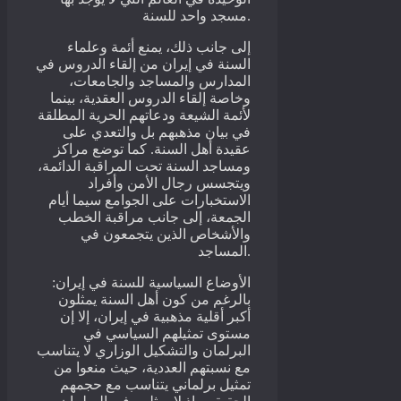
مسجد واحد للسنة.
إلى جانب ذلك، يمنع أئمة وعلماء
السنة في إيران من إلقاء الدروس في
المدارس والمساجد والجامعات،
وخاصة إلقاء الدروس العقدية، بينما
لأئمة الشيعة ودعاتهم الحرية المطلقة
في بيان مذهبهم بل والتعدي على
عقيدة أهل السنة. كما توضع مراكز
ومساجد السنة تحت المراقبة الدائمة،
ويتجسس رجال الأمن وأفراد
الاستخبارات على الجوامع سيما أيام
الجمعة، إلى جانب مراقبة الخطب
والأشخاص الذين يتجمعون في
المساجد.
الأوضاع السياسية للسنة في إيران:
بالرغم من كون أهل السنة يمثلون
أكبر أقلية مذهبية في إيران، إلا إن
مستوى تمثيلهم السياسي في
البرلمان والتشكيل الوزاري لا يتناسب
مع نسبتهم العددية، حيث منعوا من
تمثيل برلماني يتناسب مع حجمهم