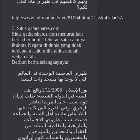
ولهم كانئسهم في طهران ماذا تعني
لكم؟
http://www.hdrmut.net/vb/t281064.html#.UZiq4HJac5A
5. Situs qatarshares.com
Situs qatharshares.com menurunkan
berita berjudul “Teheran satu-satunya
ibukota Negara di dunia yang tidak
terdapat masjid milik ahlussunnah
waljama’ah.
Berikut berita selengkapnya:
طهران العاصمة الوحيدة في العالم
التي لا يوجد بها مسجد واحد للسنة
نور الإسلام_ 1/12/2006واقع أهل
السنة في الدولة الشيعية: ظلت إيران
دولة سنية حتى القرن العاشر
الهجري. وفي الفترة التي كانت فيها
البلاد على عقيدة أهل السنة والجماعة
قدمت بسبب ظروفها الاجتماعية
والتاريخية والثقافية، المئات من
الفقهاء والمحدثين والمؤرخين
والمفسرين والعلماء، كلهم إيرانيون