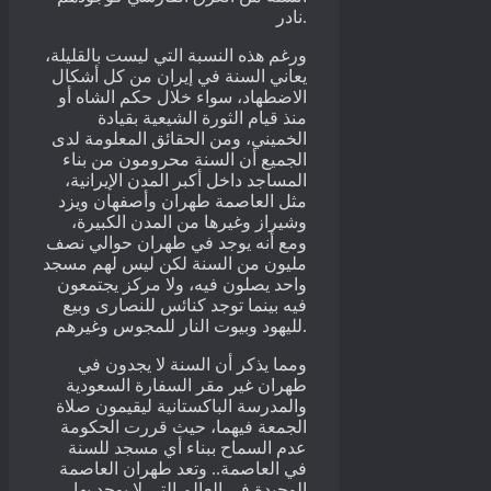
نادر.
ورغم هذه النسبة التي ليست بالقليلة،
يعاني السنة في إيران من كل أشكال
الاضطهاد، سواء خلال حكم الشاه أو
منذ قيام الثورة الشيعية بقيادة
الخميني، ومن الحقائق المعلومة لدى
الجميع أن السنة محرومون من بناء
المساجد داخل أكبر المدن الإيرانية،
مثل العاصمة طهران وأصفهان ويزد
وشيراز وغيرها من المدن الكبيرة،
ومع أنه يوجد في طهران حوالي نصف
مليون من السنة لكن ليس لهم مسجد
واحد يصلون فيه، ولا مركز يجتمعون
فيه بينما توجد كنائس للنصارى وبيع
لليهود وبيوت النار للمجوس وغيرهم.
ومما يذكر أن السنة لا يجدون في
طهران غير مقر السفارة السعودية
والمدرسة الباكستانية ليقيمون صلاة
الجمعة فيهما، حيث قررت الحكومة
عدم السماح ببناء أي مسجد للسنة
في العاصمة.. وتعد طهران العاصمة
الوحيدة في العالم التي لا يوجد بها