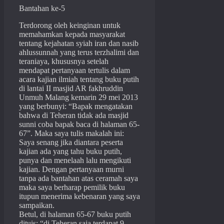
Bantahan ke-5
Terdorong oleh keinginan untuk
memahamkan kepada masyarakat
tentang kejahatan syiah iran dan nasib
ahlussunnah yang terus terzhalimi dan
teraniaya, khususnya setelah
mendapat pertanyaan tertulis dalam
acara kajian ilmiah tentang buku putih
di lantai II masjid AR fakhruddin
Unmuh Malang kemarin 29 mei 2013
yang berbunyi: “Bapak mengatakan
bahwa di Teheran tidak ada masjid
sunni coba bapak baca di halaman 65-
67”. Maka saya tulis makalah ini:
Saya senang jika diantara peserta
kajian ada yang tahu buku putih,
punya dan menelaah lalu mengikuti
kajian. Dengan pertanyaan murni
tanpa ada bantahan atas ceramah saya
maka saya berharap pemilik buku
itupun menerima kebenaran yang saya
sampaikan.
Betul, di halaman 65-67 buku putih
dituis: “di Teheran saja terdapat 9