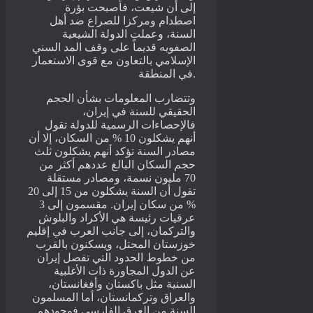
إلى أن شيعت، فأصبحت بؤرة
اصطدام ومركزا للصراع ضد أهل
السنة، وعملت الدولة الشيعية
الصفويه قديماً على وقف المد السني
الإسلامي بالتعاون مع قوى الاستعمار
في المنطقة.
وتتضارب المعلومات بشأن الحجم
الحقيقي للسنة في إيران،
فالإحصاءات الرسمية للدولة تقول
أنهم يشكلون 10 % من السكان، إلا أن
مصادر السنة تؤكد أنهم يشكلون ثلث
حجم السكان البالغ عددهم أكثر من
70 مليون نسمة، ومصادر مستقلة
تقول أن السنة يشكلون من 15 إلى 20
% من سكان إيران. مقسمون إلى 3
عرقيات رئيسة هي الأكراد والبلوش
والتركمان، إلى جانب العرب في إقليم
خوزستان المحتل، ويسكنون بالقرب
من خطوط الحدود التي تفصل إيران
عن الدول المجاورة ذات الأغلبية
السنية مثل باكستان وأفغانستان،
والعراق وتركمانستان، أما المسلمون
السنة من العرق الفارسي فوجودهم