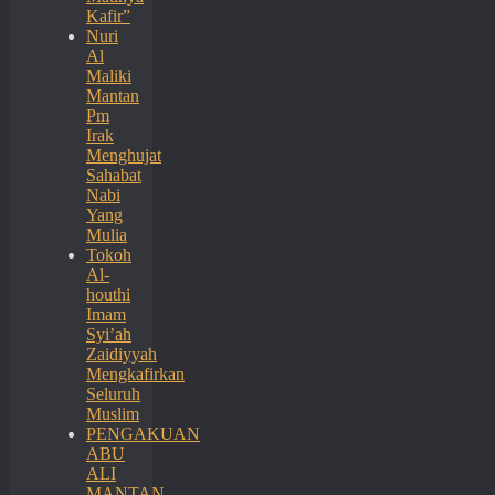
Kafir”
Nuri
Al
Maliki
Mantan
Pm
Irak
Menghujat
Sahabat
Nabi
Yang
Mulia
Tokoh
Al-
houthi
Imam
Syi’ah
Zaidiyyah
Mengkafirkan
Seluruh
Muslim
PENGAKUAN
ABU
ALI
MANTAN