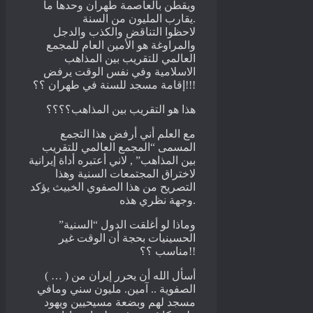
ويقطن بالعاصمة طهران وحدها ما
يقارب المليون من السنة.
لاحظوا التناقض والكذب والدجل
والمراوغة هو الأمين العام للمجمع
العالمي للتقريب بين المذاهب
الاسلامية وفي نفس الوقت يرفض
إقامة مسجد للسنة في طهران ؟؟!!!
هذا هو التقريب بين المذاهب؟؟؟؟
مع العلم أني أرفض هذا التجمع
المسمى “المجمع العالمي للتقريب
بين المذاهب” , لاني أعتبره أداة إيرانية
لاختراق المجتمعات السنية وهذا
التصريح من هذا الصفوي الخبيث يؤكد
وجهة نظري هذه.
وماذا لو أغلقت الدول “السنية”
الحسينيات بحجة أن الوقت غير
مناسب ؟؟!!
أسأل الله أن يحرر إيران من ( … )
الصفوية .. آمين. مليون سني ومافي
مسجد لهم وبضعة مسيحيين ويهود