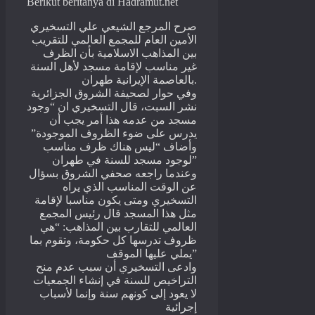
Berikut beritanya di Hadramut.net
صرح المرجع الشيعي علي التسخيري
الأمين العام للمجمع العالمي للتقريب
بين المذاهب الاسلامية بأن الظرف
غير مناسب لإقامة مسجد لأهل السنة
بالعاصمة الإيرانية طهران.
وفي حوار لصحيفة الشروق الجزائرية
نشر السبت، قال التسخيري ان “وجود
مسجد من عدمه هذا أمر يجب أن
يدرس على ضوء الظروف الموجودة”
وأضاف “ليس هناك ظرف مناسب
لوجود مسجد للسنة في طهران”
وعندما راجعه صحفي الشروق بسؤال
عن الوقت المناسب الذي يراه
التسخيري ومتى يكون مناسبا لإقامة
مثل هذا المسجد قال رئيس المجمع
العالمي للتقارب بين المذاهب: “هي
ظروف تدرسها كل حكومة، وتقوم بما
يملي عليها الموقف”
وادعى التسخيري أن سبب عدم منح
التراخيص للسنة في إنشاء الجمعيات
لا يعود إلى كونهم سنة وإنما لأسباب
إجرائية