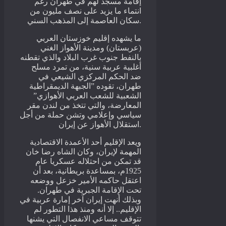
إقامة مسجد لهم في طهران رغم
انتماء ما يزيد على نصف مليون من
سكان العاصمة إلى المذهب السني.
ما يشهده إقليم خوزستان العربي
(عربستان) ومدينة الأهواز الغني
بالنفط جنوب غرب البلاد والذي تقطنه
أغلبية عربية سنية، من تمرد مسلح
ضد الحكم المركزي الشيعي في
طهران، تقوده ”الجبهة الديمقراطية
الشعبية للشعب العربي الأهوازي”
المعارضة، والتي تتخذ من لندن مقر
سياسي وإعلامي وتشن حملة من أجل
استقلال الأهواز عن إيران.
ويعد الإقليم أحد الأعمدة الاقتصادية
المهمة لإيران، وكان الشاه رضا خان
قد تمكن من احتلاله عسكريا عام
1925م، بمساعدة بريطانية، بعد أن
اعتقل حاكمه الأمير خزعل ووضعه
تحت الإقامة الجبرية في طهران.
وبذلك أنهت إيران آخر إمارة عربية في
الإقليم.. إلا أنه ومنذ هذا التطور لم
تتوقف مساعي الانفصال التي يشنها