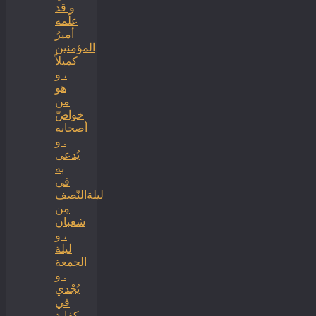
و قد
علّمه
أميرُ
المؤمنين
كميلاً
، و
هو
من
خواصّ
أصحابه
. و
يُدعى
به
في
ليلةالنّصف
مِن
شعبان
، و
ليلة
الجمعة
. و
يُجْدي
في
كفاية