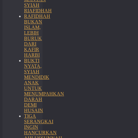
SYIAH
RIAFIDHAH
RAFIDHAH
BUKAN
ISLAM,
LEBIH
BURUK
DARI
KAFIR
HARBI
BUKTI
NYATA,
SYIAH
MENDIDIK
ANAK
UNTUK
MENUMPAHKAN
DARAH
DEMI
HUSAIN
TIGA
SERANGKAI
INGIN
HANCURKAN