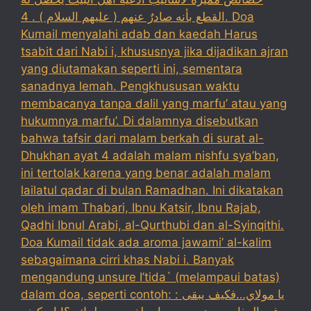
القطع بأنه صادرٌ عنهم ( عليهم السلام ) . 4. Doa
Kumail menyalahi adab dan kaedah Harus
tsabit dari Nabi i, khususnya jika dijadikan ajran
yang diutamakan seperti ini, sementara
sanadnya lemah. Pengkhususan waktu
membacanya tanpa dalil yang marfu’ atau yang
hukumnya marfu’. Di dalamnya disebutkan
bahwa tafsir dari malam berkah di surat al-
Dhukhan ayat 4 adalah malam nishfu sya’ban,
ini tertolak karena yang benar adalah malam
lailatul qadar di bulan Ramadhan. Ini dikatakan
oleh imam Thabari, Ibnu Katsir, Ibnu Rajab,
Qadhi Ibnul Arabi, al-Qurthubi dan al-Syinqithi.
Doa Kumail tidak ada aroma jawami’ al-kalim
sebagaimana cirri khas Nabi i. Banyak
mengandung unsure I’tida` (melampaui batas)
dalam doa, seperti contoh: : يا مولاي…فكيف يبقى