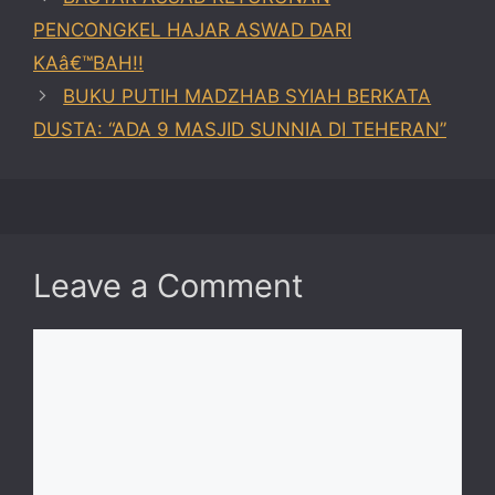
PENCONGKEL HAJAR ASWAD DARI
KAâ€™BAH!!
BUKU PUTIH MADZHAB SYIAH BERKATA
DUSTA: “ADA 9 MASJID SUNNIA DI TEHERAN”
Leave a Comment
Comment