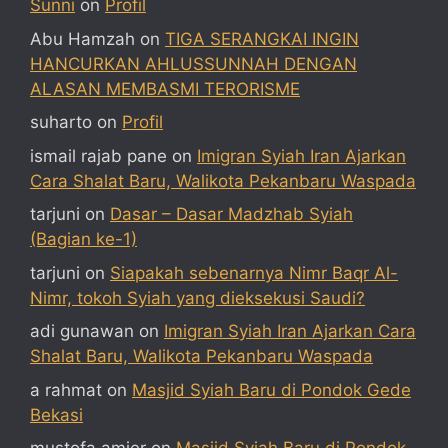
Sunni
on
Profil
Abu Hamzah
on
TIGA SERANGKAI INGIN
HANCURKAN AHLUSSUNNAH DENGAN
ALASAN MEMBASMI TERORISME
suharto
on
Profil
ismail rajab pane
on
Imigran Syiah Iran Ajarkan
Cara Shalat Baru, Walikota Pekanbaru Waspada
tarjuni
on
Dasar – Dasar Madzhab Syiah
(Bagian ke-1)
tarjuni
on
Siapakah sebenarnya Nimr Baqr Al-
Nimr, tokoh Syiah yang dieksekusi Saudi?
adi gunawan
on
Imigran Syiah Iran Ajarkan Cara
Shalat Baru, Walikota Pekanbaru Waspada
a rahmat
on
Masjid Syiah Baru di Pondok Gede
Bekasi