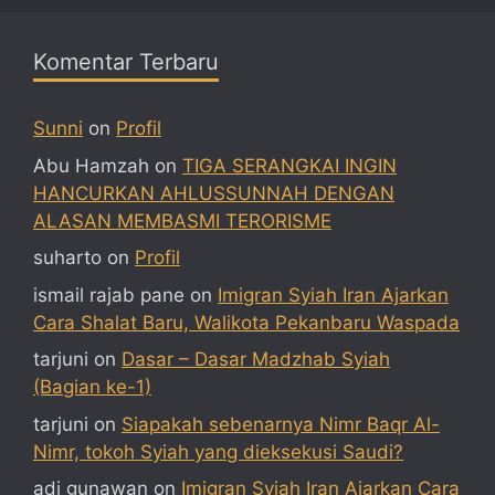
Komentar Terbaru
Sunni
on
Profil
Abu Hamzah
on
TIGA SERANGKAI INGIN
HANCURKAN AHLUSSUNNAH DENGAN
ALASAN MEMBASMI TERORISME
suharto
on
Profil
ismail rajab pane
on
Imigran Syiah Iran Ajarkan
Cara Shalat Baru, Walikota Pekanbaru Waspada
tarjuni
on
Dasar – Dasar Madzhab Syiah
(Bagian ke-1)
tarjuni
on
Siapakah sebenarnya Nimr Baqr Al-
Nimr, tokoh Syiah yang dieksekusi Saudi?
adi gunawan
on
Imigran Syiah Iran Ajarkan Cara