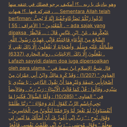
وهو يناديك يا ربه ..؟! أمكيف يرجو فضلك في عتقه منها
، فتتركه فيها..؟! هيهات … Sementara Allah telah
berfirman: ادْعُوا رَبَّكُمْ تَضَرُّعًاوَخُفْيَةً إِنَّهُ لَا يُحِبُّ
الْمُعْتَدِينَ ” [ الأعراف : 55 ] . – ada sajak yang
dipaksa ‏عَنْ‏‏عِكْرِمَةَ ‏، ‏عَنْ ‏ ‏ابْنِ عَبَّاسٍ ‏‏قَالَ : … فَانْظُرْ ‏‏
السَّجْعَ ‏‏مِنْ الدُّعَاءِ فَاجْتَنِبْهُ فَإِنِّي عَهِدْتُ رَسُولَ اللَّهِ ‏
‏صَلَّىاللَّهُ عَلَيْهِ وَسَلَّمَ ‏ ‏وَأَصْحَابَهُ لَا يَفْعَلُونَ إِلَّا ذَلِكَ ‏‏يَعْنِي لَا
يَفْعَلُونَ إِلَّا ذَلِكَ ‏ ‏الِاجْتِنَابَ . رواه البخاري (6337) .
Lafazh sayyidi dalam doa juga dipersoalkan
oleh para ulama. قال شيخُ الإسلامِ ابنُ تيميةَ في ”
الفتاوى ” (1/207) : وَقَدْ كَرِهَ مَالِكٌ وَابْنُ أَبِي عِمْرَانَ مِنْ
أَصْحَابِأَبِي حَنِيفَةَ وَغَيْرِهِمَا أَنْ يَقُولَ الدَّاعِي : يَا سَيِّدِي يَا
سَيِّدِي، وَقَالُوا : قُلْ كَمَا قَالَتْ الْأَنْبِيَاءُ : رَبِّ رَبِّ . وقالأيضاً
في ” الفتاوى ” (10/285) : وَأَمَّا السُّؤَالُ فَكَثِيرًا مَا
يَجِيءُبِاسْمِ الرَّبِّ كَقَوْلِ آدَمَ وَحَوَّاءَ : ” رَبَّنَا ظَلَمْنَا
أَنْفُسَنَاوَإِنْ لَمْ تَغْفِرْ لَنَا وَتَرْحَمْنَا لَنَكُونَنَّ مِنَ الْخَاسِرِينَ ”
وَقَوْلِ نُوحٍ : ” رَبِّ إنِّي أَعُوذُ بِكَ أَنْ أَسْأَلَكَ مَا لَيْسَ لِي
بِهِعِلْمٌ ” وَقَوْلِ مُوسَى : ” رَبِّ إنِّي ظَلَمْتُ نَفْسِي فَاغْفِرْ