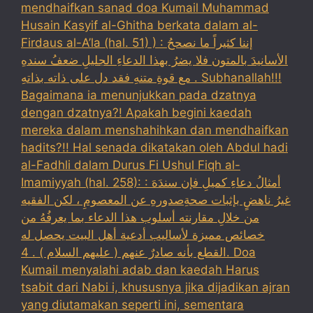
mendhaifkan sanad doa Kumail Muhammad
Husain Kasyif al-Ghitha berkata dalam al-
Firdaus al-A’la (hal. 51) ) : إننا كثيراً ما نصححُ
الأسانيدَ بالمتون فلا يضرُ بهذا الدعاءِ الجليلِ ضعفُ سندهِ
مع قوةِ متنهِ فقد دل على ذاته بذاتهِ . Subhanallah!!!
Bagaimana ia menunjukkan pada dzatnya
dengan dzatnya?! Apakah begini kaedah
mereka dalam menshahihkan dan mendhaifkan
hadits?!! Hal senada dikatakan oleh Abdul hadi
al-Fadhli dalam Durus Fi Ushul Fiqh al-
Imamiyyah (hal. 258): : أمثالُ دعاءِ كميلِ فإن سندَهَ
غيرُ ناهضٍ بإثبات صحةِصدورهِ عن المعصومِ ، لكن الفقيه
من خلالِ مقارنته أسلوب هذا الدعاء بما يعرفُهُ من
خصائص مميزة لأساليب أدعية أهل البيت يحصل له
القطع بأنه صادرٌ عنهم ( عليهم السلام ) . 4. Doa
Kumail menyalahi adab dan kaedah Harus
tsabit dari Nabi i, khususnya jika dijadikan ajran
yang diutamakan seperti ini, sementara