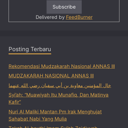
Delivered by
FeedBurner
Posting Terbaru
Rekomendasi Mudzakarah Nasional ANNAS III
MUDZAKARAH NASIONAL ANNAS III
خال المؤمنين معاوية بن أبي سفيان رضي الله عنهما
Syi’ah: “Muawiyah Itu Munafiq, Dan Matinya
Kafir”
Nuri Al Maliki Mantan Pm Irak Menghujat
Sahabat Nabi Yang Mulia