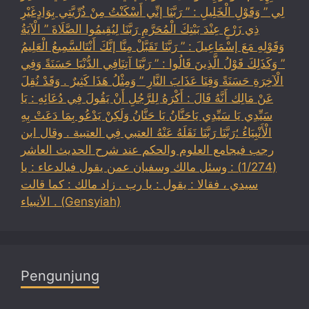
لِي ” وَقَوْلِ الْخَلِيلِ : ” رَبَّنَا إنِّي أَسْكَنْتُ مِنْ ذُرِّيَّتِي بِوَادٍغَيْرِ
ذِي زَرْعٍ عِنْدَ بَيْتِكَ الْمُحَرَّمِ رَبَّنَا لِيُقِيمُوا الصَّلَاةَ ” الْآيَةُ
وَقَوْلِهِ مَعَ إسْمَاعِيلَ : ” رَبَّنَا تَقَبَّلْ مِنَّا إنَّكَ أَنْتَالسَّمِيعُ الْعَلِيمُ
” وَكَذَلِكَ قَوْلُ الَّذِينَ قَالُوا : ” رَبَّنَا آتِنَافِي الدُّنْيَا حَسَنَةً وَفِي
الْآخِرَةِ حَسَنَةً وَقِنَا عَذَابَ النَّارِ ” وَمِثْلُ هَذَا كَثِيرٌ . وَقَدْ نُقِلَ
عَنْ مَالِك أَنَّهُ قَالَ : أَكْرَهُ لِلرَّجُلِ أَنْ يَقُولَ فِي دُعَائِهِ : يَا
سَيِّدِي يَا سَيِّدِي يَاحَنَّانُ يَا حَنَّانُ وَلَكِنْ يَدْعُو بِمَا دَعَتْ بِهِ
الْأَنْبِيَاءُ ؛رَبَّنَا رَبَّنَا نَقَلَهُ عَنْهُ العتبي فِي العتبية . وقال ابن
رجب فيجامع العلوم والحكم عند شرح الحديث العاشر
(1/274) : وسئل مالك وسفيان عمن يقول فيالدعاء : يا
سيدي ، فقالا : يقول : يا رب . زاد مالك : كما قالت
الأنبياء . (Gensyiah)
Pengunjung