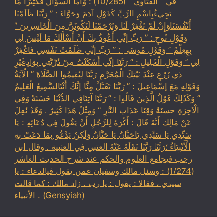
في ” الفتاوى ” (10/285) : وَأَمَّا السُّؤَالُ فَكَثِيرًا مَا
يَجِيءُبِاسْمِ الرَّبِّ كَقَوْلِ آدَمَ وَحَوَّاءَ : ” رَبَّنَا ظَلَمْنَا
أَنْفُسَنَاوَإِنْ لَمْ تَغْفِرْ لَنَا وَتَرْحَمْنَا لَنَكُونَنَّ مِنَ الْخَاسِرِينَ ”
وَقَوْلِ نُوحٍ : ” رَبِّ إنِّي أَعُوذُ بِكَ أَنْ أَسْأَلَكَ مَا لَيْسَ لِي
بِهِعِلْمٌ ” وَقَوْلِ مُوسَى : ” رَبِّ إنِّي ظَلَمْتُ نَفْسِي فَاغْفِرْ
لِي ” وَقَوْلِ الْخَلِيلِ : ” رَبَّنَا إنِّي أَسْكَنْتُ مِنْ ذُرِّيَّتِي بِوَادٍغَيْرِ
ذِي زَرْعٍ عِنْدَ بَيْتِكَ الْمُحَرَّمِ رَبَّنَا لِيُقِيمُوا الصَّلَاةَ ” الْآيَةُ
وَقَوْلِهِ مَعَ إسْمَاعِيلَ : ” رَبَّنَا تَقَبَّلْ مِنَّا إنَّكَ أَنْتَالسَّمِيعُ الْعَلِيمُ
” وَكَذَلِكَ قَوْلُ الَّذِينَ قَالُوا : ” رَبَّنَا آتِنَافِي الدُّنْيَا حَسَنَةً وَفِي
الْآخِرَةِ حَسَنَةً وَقِنَا عَذَابَ النَّارِ ” وَمِثْلُ هَذَا كَثِيرٌ . وَقَدْ نُقِلَ
عَنْ مَالِك أَنَّهُ قَالَ : أَكْرَهُ لِلرَّجُلِ أَنْ يَقُولَ فِي دُعَائِهِ : يَا
سَيِّدِي يَا سَيِّدِي يَاحَنَّانُ يَا حَنَّانُ وَلَكِنْ يَدْعُو بِمَا دَعَتْ بِهِ
الْأَنْبِيَاءُ ؛رَبَّنَا رَبَّنَا نَقَلَهُ عَنْهُ العتبي فِي العتبية . وقال ابن
رجب فيجامع العلوم والحكم عند شرح الحديث العاشر
(1/274) : وسئل مالك وسفيان عمن يقول فيالدعاء : يا
سيدي ، فقالا : يقول : يا رب . زاد مالك : كما قالت
الأنبياء . (Gensyiah)