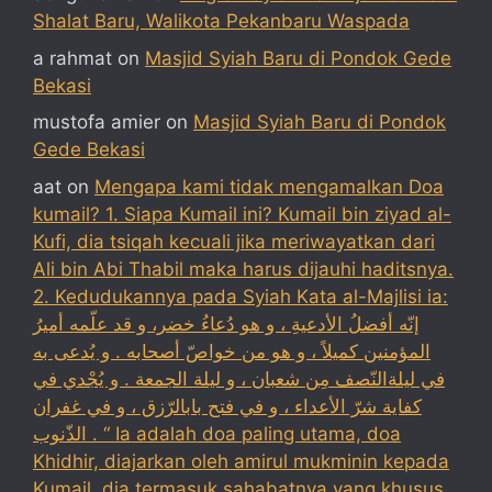
Shalat Baru, Walikota Pekanbaru Waspada
a rahmat
on
Masjid Syiah Baru di Pondok Gede
Bekasi
mustofa amier
on
Masjid Syiah Baru di Pondok
Gede Bekasi
aat
on
Mengapa kami tidak mengamalkan Doa
kumail? 1. Siapa Kumail ini? Kumail bin ziyad al-
Kufi, dia tsiqah kecuali jika meriwayatkan dari
Ali bin Abi Thabil maka harus dijauhi haditsnya.
2. Kedudukannya pada Syiah Kata al-Majlisi ia:
إنّه أفضلُ الأدعيةِ ، و هو دُعاءُ خضر، و قد علّمه أميرُ
المؤمنين كميلاً ، و هو من خواصّ أصحابه . و يُدعى به
في ليلةالنّصف مِن شعبان ، و ليلة الجمعة . و يُجْدي في
كفاية شرّ الأعداء ، و في فتح بابالرّزق ، و في غفران
الذّنوب . “ Ia adalah doa paling utama, doa
Khidhir, diajarkan oleh amirul mukminin kepada
Kumail, dia termasuk sahabatnya yang khusus,