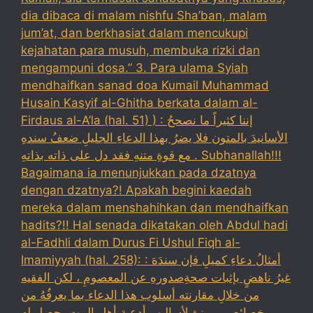
dia dibaca di malam nishfu Sha’ban, malam
jum’at, dan berkhasiat dalam mencukupi
kejahatan para musuh, membuka rizki dan
mengampuni dosa.” 3. Para ulama Syiah
mendhaifkan sanad doa Kumail Muhammad
Husain Kasyif al-Ghitha berkata dalam al-
Firdaus al-A’la (hal. 51) ) : إننا كثيراً ما نصححُ
الأسانيدَ بالمتون فلا يضرُ بهذا الدعاءِ الجليلِ ضعفُ سندهِ
مع قوةِ متنهِ فقد دل على ذاته بذاتهِ . Subhanallah!!!
Bagaimana ia menunjukkan pada dzatnya
dengan dzatnya?! Apakah begini kaedah
mereka dalam menshahihkan dan mendhaifkan
hadits?!! Hal senada dikatakan oleh Abdul hadi
al-Fadhli dalam Durus Fi Ushul Fiqh al-
Imamiyyah (hal. 258): : أمثالُ دعاءِ كميلِ فإن سندَهَ
غيرُ ناهضٍ بإثبات صحةِصدورهِ عن المعصومِ ، لكن الفقيه
من خلالِ مقارنته أسلوب هذا الدعاء بما يعرفُهُ من
خصائص مميزة لأساليب أدعية أهل البيت يحصل له