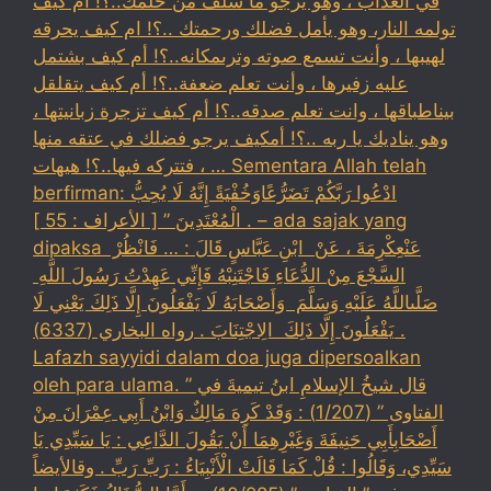
في العذاب ، وهو يرجو ما سلف من حلمك..؟! ام كيف
تولمه النار، وهو يأمل فضلك ورحمتك ..؟! ام كيف يحرقه
لهيبها ، وأنت تسمع صوته وترىمكانه..؟! أم كيف بشتمل
عليه زفيرها ، وأنت تعلم ضعفة..؟! أم كيف يتقلقل
بيناطباقها ، وانت تعلم صدقه..؟! أم كيف تزجرة زبانيتها ،
وهو يناديك يا ربه ..؟! أمكيف يرجو فضلك في عتقه منها
، فتتركه فيها..؟! هيهات … Sementara Allah telah
berfirman: ادْعُوا رَبَّكُمْ تَضَرُّعًاوَخُفْيَةً إِنَّهُ لَا يُحِبُّ
الْمُعْتَدِينَ ” [ الأعراف : 55 ] . – ada sajak yang
dipaksa ‏عَنْ‏‏عِكْرِمَةَ ‏، ‏عَنْ ‏ ‏ابْنِ عَبَّاسٍ ‏‏قَالَ : … فَانْظُرْ ‏‏
السَّجْعَ ‏‏مِنْ الدُّعَاءِ فَاجْتَنِبْهُ فَإِنِّي عَهِدْتُ رَسُولَ اللَّهِ ‏
‏صَلَّىاللَّهُ عَلَيْهِ وَسَلَّمَ ‏ ‏وَأَصْحَابَهُ لَا يَفْعَلُونَ إِلَّا ذَلِكَ ‏‏يَعْنِي لَا
يَفْعَلُونَ إِلَّا ذَلِكَ ‏ ‏الِاجْتِنَابَ . رواه البخاري (6337) .
Lafazh sayyidi dalam doa juga dipersoalkan
oleh para ulama. قال شيخُ الإسلامِ ابنُ تيميةَ في ”
الفتاوى ” (1/207) : وَقَدْ كَرِهَ مَالِكٌ وَابْنُ أَبِي عِمْرَانَ مِنْ
أَصْحَابِأَبِي حَنِيفَةَ وَغَيْرِهِمَا أَنْ يَقُولَ الدَّاعِي : يَا سَيِّدِي يَا
سَيِّدِي، وَقَالُوا : قُلْ كَمَا قَالَتْ الْأَنْبِيَاءُ : رَبِّ رَبِّ . وقالأيضاً