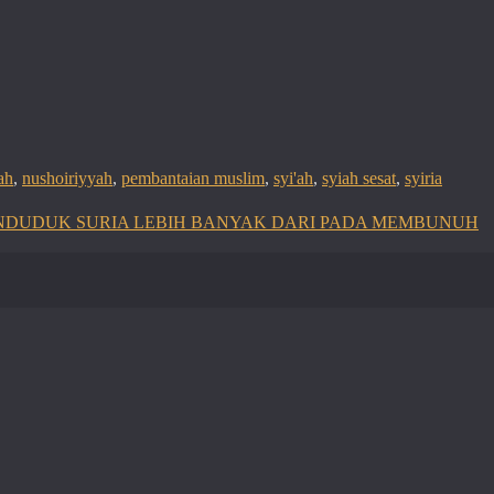
ah
,
nushoiriyyah
,
pembantaian muslim
,
syi'ah
,
syiah sesat
,
syiria
DUDUK SURIA LEBIH BANYAK DARI PADA MEMBUNUH