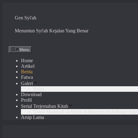
Skip
to
content
Gen Syi'ah
Menuntun Syi'ah Kejalan Yang Benar
Menu
Home
Artikel
Berita
Fatwa
Galeri
Buku
Download
Profil
Serial Terjemahan Kitab
Ushul Madzhab al-Syiah al-Imamiyyah al-Itsnay Asyr
Arsip Lama