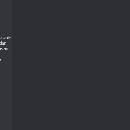
an
jawab:
 dan
islam
ya