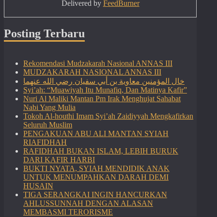
Delivered by
FeedBurner
Posting Terbaru
Rekomendasi Mudzakarah Nasional ANNAS III
MUDZAKARAH NASIONAL ANNAS III
خال المؤمنين معاوية بن أبي سفيان رضي الله عنهما
Syi’ah: “Muawiyah Itu Munafiq, Dan Matinya Kafir”
Nuri Al Maliki Mantan Pm Irak Menghujat Sahabat
Nabi Yang Mulia
Tokoh Al-houthi Imam Syi’ah Zaidiyyah Mengkafirkan
Seluruh Muslim
PENGAKUAN ABU ALI MANTAN SYIAH
RIAFIDHAH
RAFIDHAH BUKAN ISLAM, LEBIH BURUK
DARI KAFIR HARBI
BUKTI NYATA, SYIAH MENDIDIK ANAK
UNTUK MENUMPAHKAN DARAH DEMI
HUSAIN
TIGA SERANGKAI INGIN HANCURKAN
AHLUSSUNNAH DENGAN ALASAN
MEMBASMI TERORISME