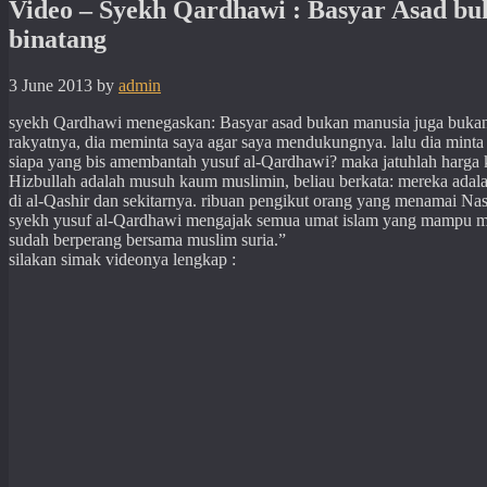
Video – Syekh Qardhawi : Basyar Asad buk
binatang
3 June 2013
by
admin
syekh Qardhawi menegaskan: Basyar asad bukan manusia juga bukan s
rakyatnya, dia meminta saya agar saya mendukungnya. lalu dia mint
siapa yang bis amembantah yusuf al-Qardhawi? maka jatuhlah harga k
Hizbullah adalah musuh kaum muslimin, beliau berkata: mereka adala
di al-Qashir dan sekitarnya. ribuan pengikut orang yang menamai Nashr
syekh yusuf al-Qardhawi mengajak semua umat islam yang mampu me
sudah berperang bersama muslim suria.”
silakan simak videonya lengkap :