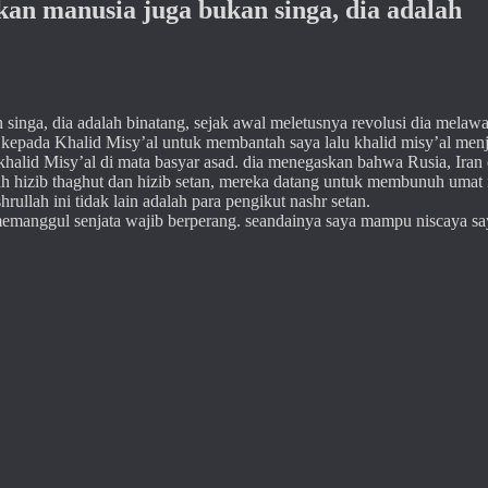
an manusia juga bukan singa, dia adalah
inga, dia adalah binatang, sejak awal meletusnya revolusi dia melaw
a kepada Khalid Misy’al untuk membantah saya lalu khalid misy’al men
halid Misy’al di mata basyar asad. dia menegaskan bahwa Rusia, Iran
h hizib thaghut dan hizib setan, mereka datang untuk membunuh umat 
ullah ini tidak lain adalah para pengikut nashr setan.
manggul senjata wajib berperang. seandainya saya mampu niscaya sa