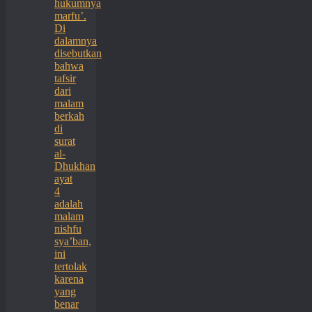
hukumnya
marfu’.
Di
dalamnya
disebutkan
bahwa
tafsir
dari
malam
berkah
di
surat
al-
Dhukhan
ayat
4
adalah
malam
nishfu
sya’ban,
ini
tertolak
karena
yang
benar