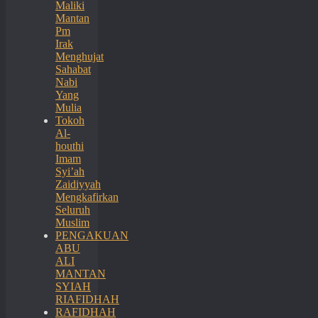
Maliki
Mantan
Pm
Irak
Menghujat
Sahabat
Nabi
Yang
Mulia
Tokoh
Al-
houthi
Imam
Syi’ah
Zaidiyyah
Mengkafirkan
Seluruh
Muslim
PENGAKUAN
ABU
ALI
MANTAN
SYIAH
RIAFIDHAH
RAFIDHAH