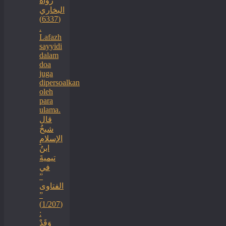
رواه
البخاري
(6337)
.
Lafazh
sayyidi
dalam
doa
juga
dipersoalkan
oleh
para
ulama.
قال
شيخُ
الإسلامِ
ابنُ
تيميةَ
في
”
الفتاوى
”
(1/207)
:
وَقَدْ