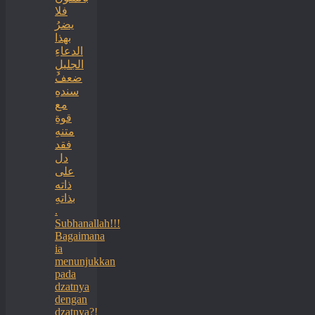
فلا
يضرُ
بهذا
الدعاءِ
الجليلِ
ضعفُ
سندهِ
مع
قوةِ
متنهِ
فقد
دل
على
ذاته
بذاتهِ
.
Subhanallah!!!
Bagaimana
ia
menunjukkan
pada
dzatnya
dengan
dzatnya?!