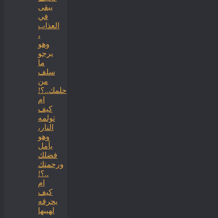
يبقى
في
العذاب
،
وهو
يرجو
ما
سلف
من
حلمك..؟!
ام
كيف
تولمه
النار،
وهو
يأمل
فضلك
ورحمتك
..؟!
ام
كيف
يحرقه
لهيبها