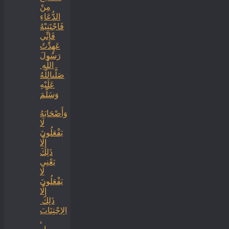
‏‏مِنْ
الدُّعَاءِ
فَاجْتَنِبْهُ
فَإِنِّي
عَهِدْتُ
رَسُولَ
اللَّهِ ‏
‏صَلَّىاللَّهُ
عَلَيْهِ
وَسَلَّمَ
‏وَأَصْحَابَهُ
لَا
يَفْعَلُونَ
إِلَّا
ذَلِكَ
‏‏يَعْنِي
لَا
يَفْعَلُونَ
إِلَّا
ذَلِكَ ‏
‏الِاجْتِنَابَ
.