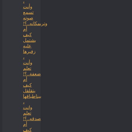
،
وأنت
تسمع
صوته
وترىمكانه..؟!
أم
كيف
بشتمل
عليه
زفيرها
،
وأنت
تعلم
ضعفة..؟!
أم
كيف
يتقلقل
بيناطباقها
،
وانت
تعلم
صدقه..؟!
أم
كيف