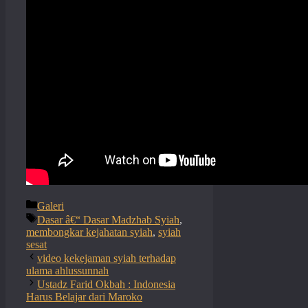
Categories
Galeri
Tags
Dasar â€“ Dasar Madzhab Syiah
,
membongkar kejahatan syiah
,
syiah
sesat
video kekejaman syiah terhadap
ulama ahlussunnah
Ustadz Farid Okbah : Indonesia
Harus Belajar dari Maroko