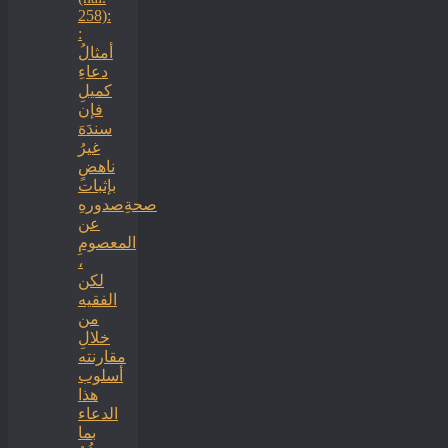
258):
:
أمثالُ
دعاءِ
كميلِ
فإن
سندَهَ
غيرُ
ناهضٍ
بإثبات
صحةِصدورهِ
عن
المعصومِ
،
لكن
الفقيه
من
خلالِ
مقارنته
أسلوب
هذا
الدعاء
بما