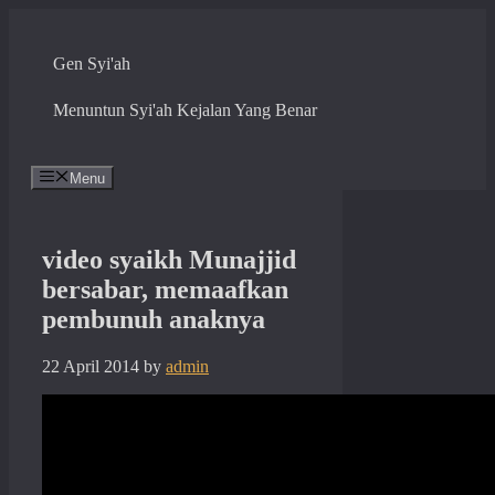
Skip
to
content
Gen Syi'ah
Menuntun Syi'ah Kejalan Yang Benar
Menu
video syaikh Munajjid
bersabar, memaafkan
pembunuh anaknya
22 April 2014
by
admin