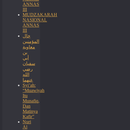
ANNAS
III
MUDZAKARAH
NASIONAL
ANNAS
III
خال
المؤمنين
معاوية
بن
أبي
سفيان
رضي
الله
عنهما
Syi’ah:
“Muawiyah
Itu
Munafiq,
Dan
Matinya
Kafir”
Nuri
Al