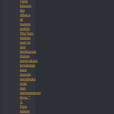
yang
khusus,
dia
dibaca
di
malam
nishfu
Sha’ban,
malam
jum’at,
dan
berkhasiat
dalam
mencukupi
kejahatan
para
musuh,
membuka
rizki
dan
mengampuni
dosa.”
3.
Para
ulama