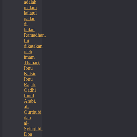
adalah
malam
lailatul
qadar
di
bulan
Ramadhan.
Ini
dikatakan
oleh
imam
Thabari,
Ibnu
Katsir,
Ibnu
Rajab,
Qadhi
Ibnul
Arabi,
al-
Qurthubi
dan
al-
Syinqithi.
Doa