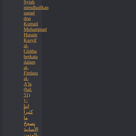
Syiah
mendhaifkan
sanad
doa
Kumail
Muhammad
Husain
Kasyif
al-
Ghitha
berkata
dalam
al-
Firdaus
al-
A’la
(hal.
51)
) :
إننا
كثيراً
ما
نصححُ
الأسانيدَ
بالمتون