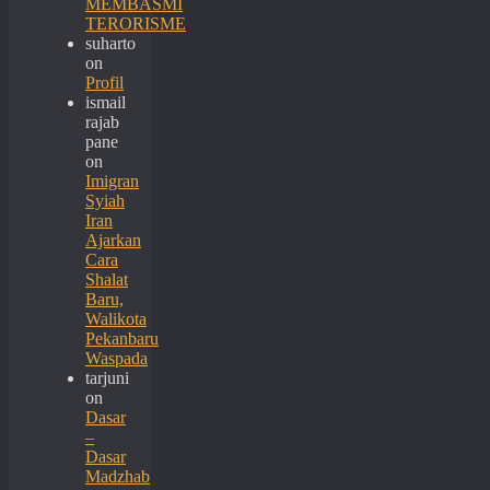
MEMBASMI
TERORISME
suharto
on
Profil
ismail
rajab
pane
on
Imigran
Syiah
Iran
Ajarkan
Cara
Shalat
Baru,
Walikota
Pekanbaru
Waspada
tarjuni
on
Dasar
–
Dasar
Madzhab