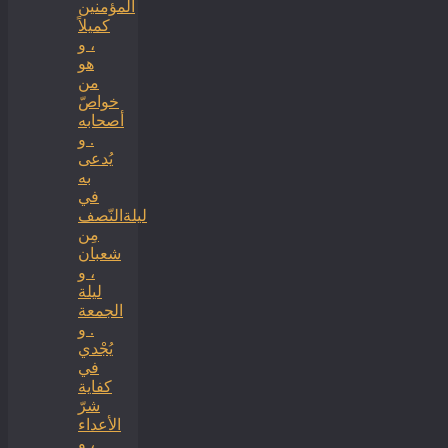
المؤمنين
كميلاً
، و
هو
من
خواصّ
أصحابه
. و
يُدعى
به
في
ليلةالنّصف
مِن
شعبان
، و
ليلة
الجمعة
. و
يُجْدي
في
كفاية
شرّ
الأعداء
، و