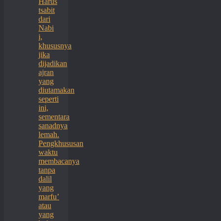
Harus
tsabit
dari
Nabi
i,
khususnya
jika
dijadikan
ajran
yang
diutamakan
seperti
ini,
sementara
sanadnya
lemah.
Pengkhususan
waktu
membacanya
tanpa
dalil
yang
marfu’
atau
yang