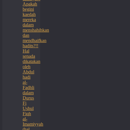
Apakah
begini
kaedah
mereka
dalam
menshahihkan
dan
mendhaifkan
hadits?!!
Hal
senada
dikatakan
oleh
Abdul
hadi
al-
Fadhli
dalam
Durus
Fi
Ushul
Fiqh
al-
Imamiyyah
(hal.