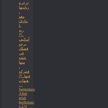
تزجرة
زبانيتها
،
وهو
يناديك
يا
ربه
..؟!
أمكيف
يرجو
فضلك
في
عتقه
منها
،
فتتركه
فيها..؟!
هيهات
…
Sementara
Allah
telah
berfirman:
ادْعُوا