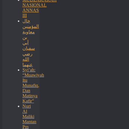
NASIONAL
ANNAS
III
خال
المؤمنين
معاوية
بن
أبي
سفيان
رضي
الله
عنهما
Syi’ah:
“Muawiyah
Itu
Munafiq,
Dan
Matinya
Kafir”
Nuri
Al
Maliki
Mantan
Pm