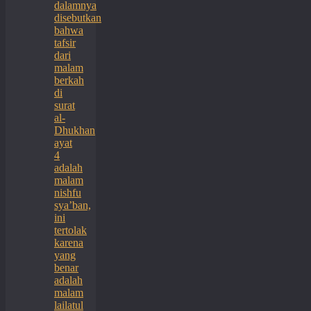
dalamnya
disebutkan
bahwa
tafsir
dari
malam
berkah
di
surat
al-
Dhukhan
ayat
4
adalah
malam
nishfu
sya’ban,
ini
tertolak
karena
yang
benar
adalah
malam
lailatul