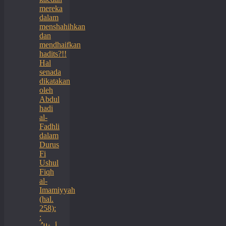
mereka
dalam
menshahihkan
dan
mendhaifkan
hadits?!!
Hal
senada
dikatakan
oleh
Abdul
hadi
al-
Fadhli
dalam
Durus
Fi
Ushul
Fiqh
al-
Imamiyyah
(hal.
258):
: