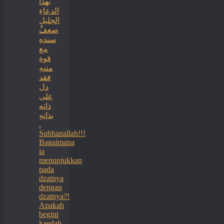
بهذا
الدعاءِ
الجليلِ
ضعفُ
سندهِ
مع
قوةِ
متنهِ
فقد
دل
على
ذاته
بذاتهِ
.
Subhanallah!!!
Bagaimana
ia
menunjukkan
pada
dzatnya
dengan
dzatnya?!
Apakah
begini
kaedah