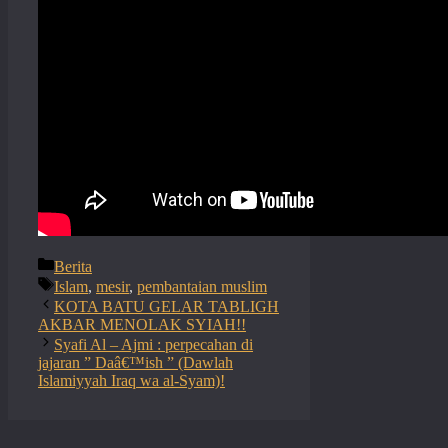
Categories
Berita
Tags
Islam
,
mesir
,
pembantaian muslim
KOTA BATU GELAR TABLIGH
AKBAR MENOLAK SYIAH!!
Syafi Al – Ajmi : perpecahan di
jajaran ” Daâ€™ish ” (Dawlah
Islamiyyah Iraq wa al-Syam)!