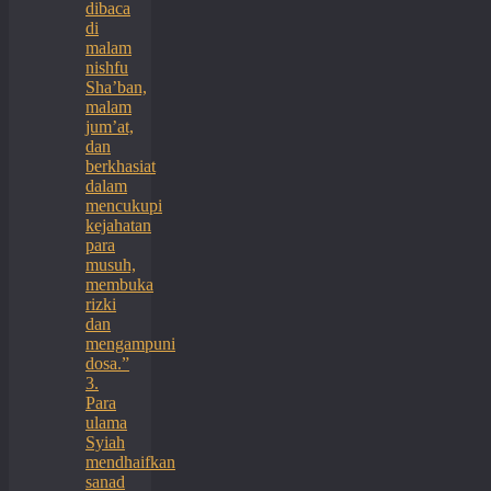
dibaca
di
malam
nishfu
Sha’ban,
malam
jum’at,
dan
berkhasiat
dalam
mencukupi
kejahatan
para
musuh,
membuka
rizki
dan
mengampuni
dosa.”
3.
Para
ulama
Syiah
mendhaifkan
sanad