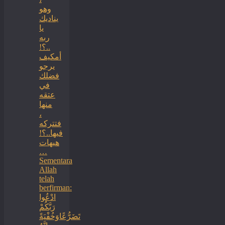
وهو
يناديك
يا
ربه
..؟!
أمكيف
يرجو
فضلك
في
عتقه
منها
،
فتتركه
فيها..؟!
هيهات
…
Sementara
Allah
telah
berfirman:
ادْعُوا
رَبَّكُمْ
تَضَرُّعًاوَخُفْيَةً