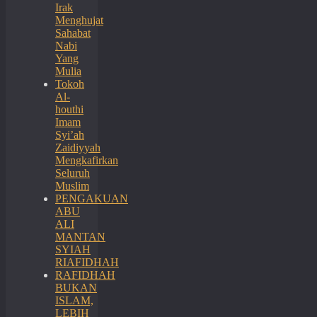
Irak
Menghujat
Sahabat
Nabi
Yang
Mulia
Tokoh
Al-
houthi
Imam
Syi’ah
Zaidiyyah
Mengkafirkan
Seluruh
Muslim
PENGAKUAN
ABU
ALI
MANTAN
SYIAH
RIAFIDHAH
RAFIDHAH
BUKAN
ISLAM,
LEBIH