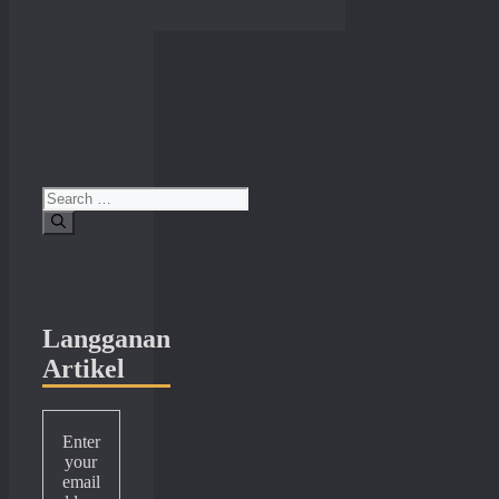
Search
for:
Langganan
Artikel
Enter
your
email