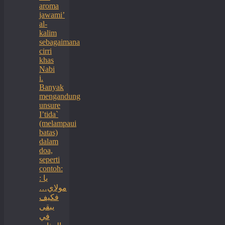
aroma
jawami’
al-
kalim
sebagaimana
cirri
khas
Nabi
i.
Banyak
mengandung
unsure
I’tida`
(melampaui
batas)
dalam
doa,
seperti
contoh:
: يا
مولاي…
فكيف
يبقى
في