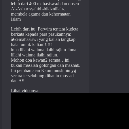
lebih dari 400 mahasiswa/i dan dosen
Al-Azhar syahid -biidznillah-,
membela agama dan kehormatan
Islam
Lebih dari itu, Perwira tentara kudeta
berkata kepada para pasukannya:
â€œmahasiswi yang kalian tangkap
halal untuk kalian!!!!!!
inna lillahi wainna ilaihi rajiun. Inna
lillahi wainna ilaihi rajiun.
Mohon doa kawan2 semua…ini
bukan masalah golongan dan mazhab.
Ini pembantaian Kaum muslimin yg
secara terselubung dibantu mossad
dan AS
Lihat videonya: