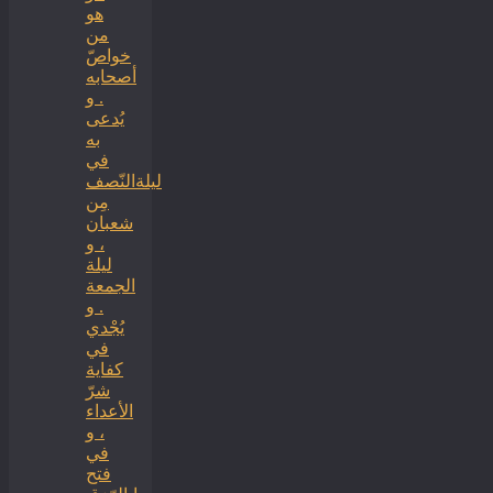
هو
من
خواصّ
أصحابه
. و
يُدعى
به
في
ليلةالنّصف
مِن
شعبان
، و
ليلة
الجمعة
. و
يُجْدي
في
كفاية
شرّ
الأعداء
، و
في
فتح