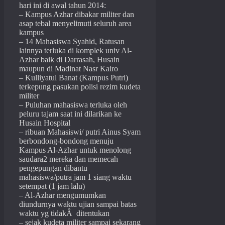
hari ini di awal tahun 2014:
– Kampus Azhar dibakar militer dan
asap tebal menyelimuti seluruh area
kampus
– 14 Mahasiswa Syahid, Ratusan
lainnya terluka di komplek univ Al-
Azhar baik di Darrasah, Husain
maupun di Madinat Nasr Kairo
– Kulliyatul Banat (Kampus Putri)
terkepung pasukan polisi rezim kudeta
militer
– Puluhan mahasiswa terluka oleh
peluru tajam saat ini dilarikan ke
Husain Hospital
– ribuan Mahasiswi/ putri Ainus Syam
berbondong-bondong menuju
Kampus Al-Azhar untuk menolong
saudara2 mereka dan memecah
pengepungan dibantu
mahasiswa/putra jam 1 siang waktu
setempat (1 jam lalu)
– Al-Azhar mengumumkan
diundurnya waktu ujian sampai batas
waktu yg tidakÂ ditentukan
– sejak kudeta militer sampai sekarang