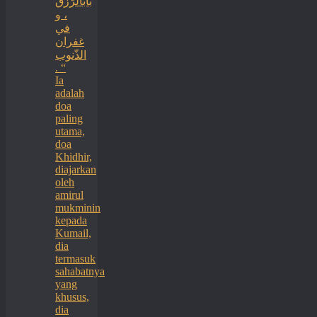
بابالرّزق
، و
في
غفران
الذّنوب
. “
Ia
adalah
doa
paling
utama,
doa
Khidhir,
diajarkan
oleh
amirul
mukminin
kepada
Kumail,
dia
termasuk
sahabatnya
yang
khusus,
dia