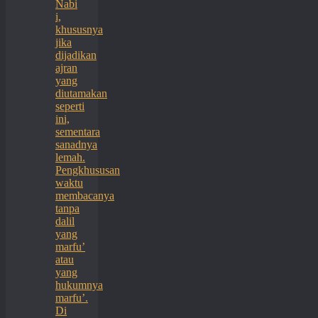
Nabi
i,
khususnya
jika
dijadikan
ajran
yang
diutamakan
seperti
ini,
sementara
sanadnya
lemah.
Pengkhususan
waktu
membacanya
tanpa
dalil
yang
marfu’
atau
yang
hukumnya
marfu’.
Di