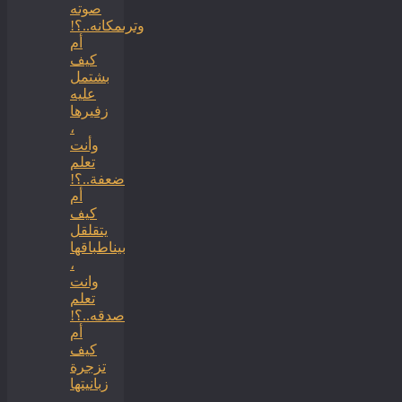
صوته
وترىمكانه..؟!
أم
كيف
بشتمل
عليه
زفيرها
،
وأنت
تعلم
ضعفة..؟!
أم
كيف
يتقلقل
بيناطباقها
،
وانت
تعلم
صدقه..؟!
أم
كيف
تزجرة
زبانيتها
،