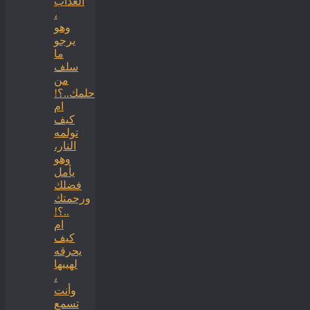
العذاب
،
وهو
يرجو
ما
سلف
من
حلمك..؟!
ام
كيف
تولمه
النار،
وهو
يأمل
فضلك
ورحمتك
..؟!
ام
كيف
يحرقه
لهيبها
،
وأنت
تسمع