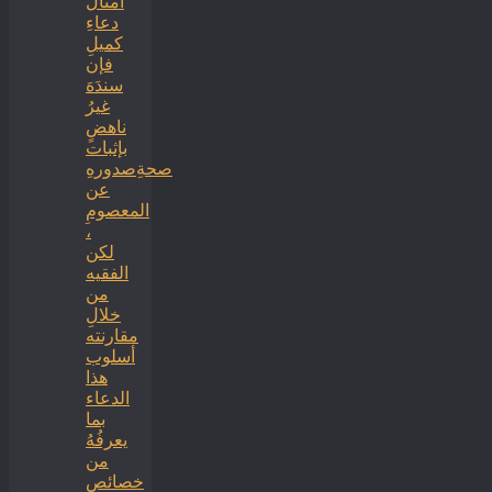
أمثالُ
دعاءِ
كميلِ
فإن
سندَهَ
غيرُ
ناهضٍ
بإثبات
صحةِصدورهِ
عن
المعصومِ
،
لكن
الفقيه
من
خلالِ
مقارنته
أسلوب
هذا
الدعاء
بما
يعرفُهُ
من
خصائص