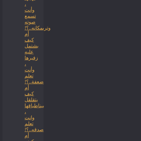
،
وأنت
تسمع
صوته
وترىمكانه..؟!
أم
كيف
بشتمل
عليه
زفيرها
،
وأنت
تعلم
ضعفة..؟!
أم
كيف
يتقلقل
بيناطباقها
،
وانت
تعلم
صدقه..؟!
أم