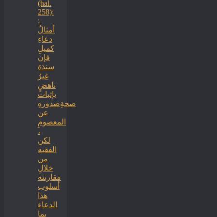
(hal.
258):
:
أمثالُ
دعاءِ
كميلِ
فإن
سندَهَ
غيرُ
ناهضٍ
بإثبات
صحةِصدورهِ
عن
المعصومِ
،
لكن
الفقيه
من
خلالِ
مقارنته
أسلوب
هذا
الدعاء
بما