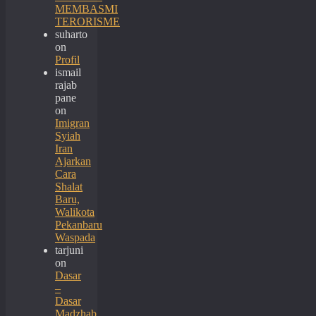
MEMBASMI
TERORISME
suharto
on
Profil
ismail
rajab
pane
on
Imigran
Syiah
Iran
Ajarkan
Cara
Shalat
Baru,
Walikota
Pekanbaru
Waspada
tarjuni
on
Dasar
–
Dasar
Madzhab