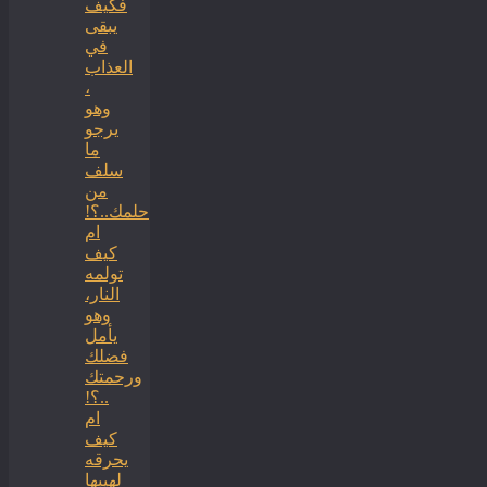
فكيف
يبقى
في
العذاب
،
وهو
يرجو
ما
سلف
من
حلمك..؟!
ام
كيف
تولمه
النار،
وهو
يأمل
فضلك
ورحمتك
..؟!
ام
كيف
يحرقه
لهيبها