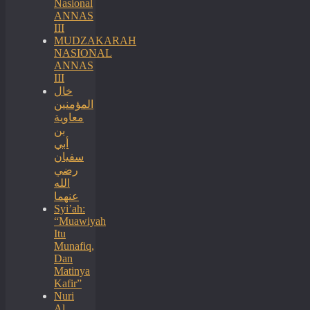
Nasional
ANNAS
III
MUDZAKARAH
NASIONAL
ANNAS
III
خال
المؤمنين
معاوية
بن
أبي
سفيان
رضي
الله
عنهما
Syi’ah:
“Muawiyah
Itu
Munafiq,
Dan
Matinya
Kafir”
Nuri
Al