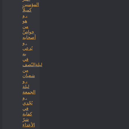
المؤمنين
كميلاً
، و
هو
من
خواصّ
أصحابه
. و
يُدعى
به
في
ليلةالنّصف
مِن
شعبان
، و
ليلة
الجمعة
. و
يُجْدي
في
كفاية
شرّ
الأعداء