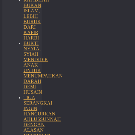
BUKAN
ISLAM,
LEBIH
BURUK
DARI
KAFIR
HARBI
BUKTI
NYATA,
SYIAH
MENDIDIK
ANAK
UNTUK
MENUMPAHKAN
DARAH
DEMI
HUSAIN
TIGA
SERANGKAI
INGIN
HANCURKAN
AHLUSSUNNAH
DENGAN
ALASAN