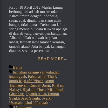
Rabu, 18 April 2012 Musim kurma
berbunga ini adalah musim udara di
Kuwait mirip dengan Indonesia,
segar, agak dingin, dan siang agak
hangat, tidak panas. Debu atau kabut
sering menutupi udara Kuwait apalagi
di daerah yang banyak pembangunan.
Alhamdulillah nadwah berjalan
lancar, tambah lama tambah kerasan,
tambah akrab. Ada banyak kenangan
diantara sesama peserta saat …
READ MORE
Categories
Berita
Tags
bantahan kalamiyyah terhadap
imamiyyah
,
Fahrasat ath-Thusi
,
kutub Rijal aâ€™baah
,
kutub
Tsamaniyah
,
Rijal al-Barqi
,
Rijal an-
Najasyi
,
Rijal ath-Thusi
,
Rijal ibnul
Ghadhairi
,
Syaikh Ali al-Tamimi
,
Syaikh Saad Syanfa
,
Syaikh
Usamah
,
ushul â€˜arbaah
4 Comments