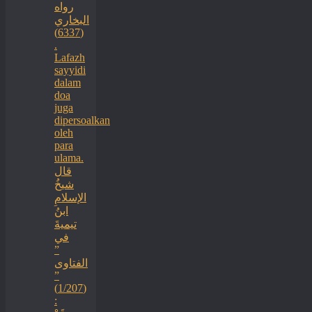
رواه
البخاري
(6337)
.
Lafazh
sayyidi
dalam
doa
juga
dipersoalkan
oleh
para
ulama.
قال
شيخُ
الإسلامِ
ابنُ
تيميةَ
في
”
الفتاوى
”
(1/207)
: