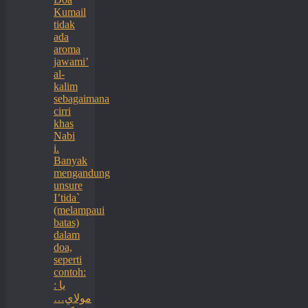
Kumail
tidak
ada
aroma
jawami’
al-
kalim
sebagaimana
cirri
khas
Nabi
i.
Banyak
mengandung
unsure
I’tida`
(melampaui
batas)
dalam
doa,
seperti
contoh:
: يا
مولاي…