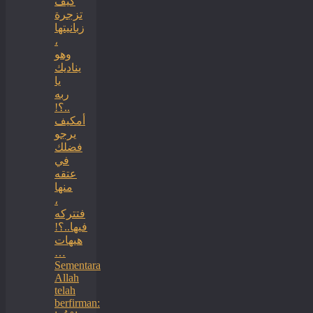
كيف
تزجرة
زبانيتها
،
وهو
يناديك
يا
ربه
..؟!
أمكيف
يرجو
فضلك
في
عتقه
منها
،
فتتركه
فيها..؟!
هيهات
…
Sementara
Allah
telah
berfirman: