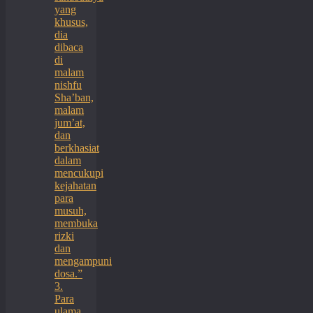
yang
khusus,
dia
dibaca
di
malam
nishfu
Sha’ban,
malam
jum’at,
dan
berkhasiat
dalam
mencukupi
kejahatan
para
musuh,
membuka
rizki
dan
mengampuni
dosa.”
3.
Para
ulama