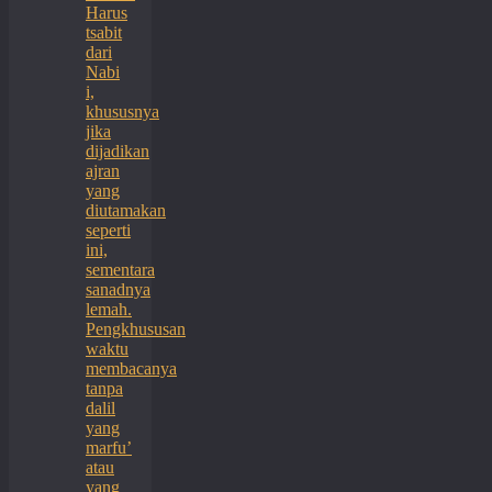
Harus
tsabit
dari
Nabi
i,
khususnya
jika
dijadikan
ajran
yang
diutamakan
seperti
ini,
sementara
sanadnya
lemah.
Pengkhususan
waktu
membacanya
tanpa
dalil
yang
marfu’
atau
yang