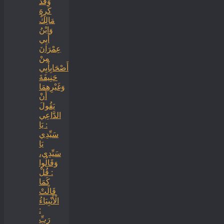
وَقَدْ
كَرِهَ
مَالِكٌ
وَابْنُ
أَبِي
عِمْرَانَ
مِنْ
أَصْحَابِأَبِي
حَنِيفَةَ
وَغَيْرِهِمَا
أَنْ
يَقُولَ
الدَّاعِي
: يَا
سَيِّدِي
يَا
سَيِّدِي،
وَقَالُوا
: قُلْ
كَمَا
قَالَتْ
الْأَنْبِيَاءُ
:
رَبِّ