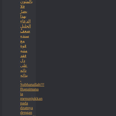
بالمتون
فلا
يضرُ
بهذا
الدعاءِ
الجليلِ
ضعفُ
سندهِ
مع
قوةِ
متنهِ
فقد
دل
على
ذاته
بذاتهِ
.
Subhanallah!!!
Bagaimana
ia
menunjukkan
pada
dzatnya
dengan