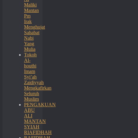
Maliki
Mantan
Pm
Irak
Menghujat
Sahabat
Nabi
Yang
Mulia
Tokoh
Al-
houthi
Imam
Syi’ah
Zaidiyyah
Mengkafirkan
Seluruh
Muslim
PENGAKUAN
ABU
ALI
MANTAN
SYIAH
RIAFIDHAH
RAFIDHAH