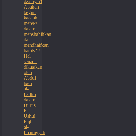
dzatnya?!
Apakah
begini
kaedah
mereka
dalam
menshahihkan
dan
mendhaifkan
hadits?!!
Hal
senada
dikatakan
oleh
Abdul
hadi
al-
Fadhli
dalam
Durus
Fi
Ushul
Fiqh
al-
Imamiyyah