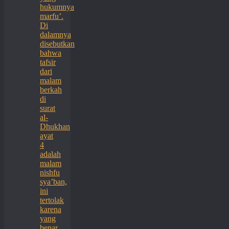
hukumnya
marfu’.
Di
dalamnya
disebutkan
bahwa
tafsir
dari
malam
berkah
di
surat
al-
Dhukhan
ayat
4
adalah
malam
nishfu
sya’ban,
ini
tertolak
karena
yang
benar