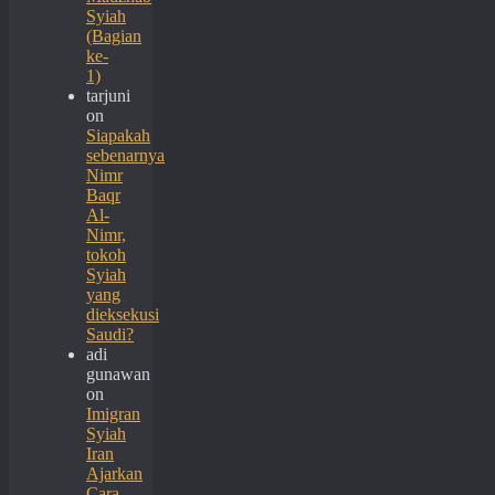
Syiah
(Bagian
ke-
1)
tarjuni
on
Siapakah
sebenarnya
Nimr
Baqr
Al-
Nimr,
tokoh
Syiah
yang
dieksekusi
Saudi?
adi
gunawan
on
Imigran
Syiah
Iran
Ajarkan
Cara