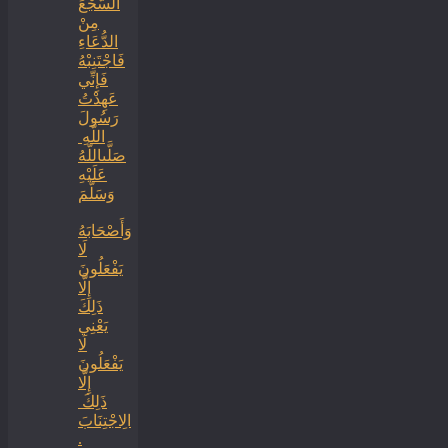
السَّجْعَ
‏‏مِنْ
الدُّعَاءِ
فَاجْتَنِبْهُ
فَإِنِّي
عَهِدْتُ
رَسُولَ
اللَّهِ ‏
‏صَلَّىاللَّهُ
عَلَيْهِ
وَسَلَّمَ
‏وَأَصْحَابَهُ
لَا
يَفْعَلُونَ
إِلَّا
ذَلِكَ
‏‏يَعْنِي
لَا
يَفْعَلُونَ
إِلَّا
ذَلِكَ ‏
‏الِاجْتِنَابَ
.