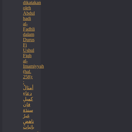
dikatakan
oleh
Abdul
hadi
al-
Fadhli
dalam
Durus
Fi
Ushul
Fiqh
al-
Imamiyyah
(hal.
258):
:
أمثالُ
دعاءِ
كميلِ
فإن
سندَهَ
غيرُ
ناهضٍ
بإثبات