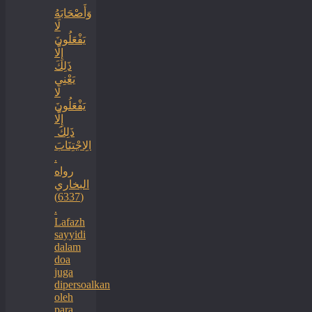
‏وَأَصْحَابَهُ
لَا
يَفْعَلُونَ
إِلَّا
ذَلِكَ
‏‏يَعْنِي
لَا
يَفْعَلُونَ
إِلَّا
ذَلِكَ ‏
‏الِاجْتِنَابَ
.
رواه
البخاري
(6337)
.
Lafazh
sayyidi
dalam
doa
juga
dipersoalkan
oleh
para