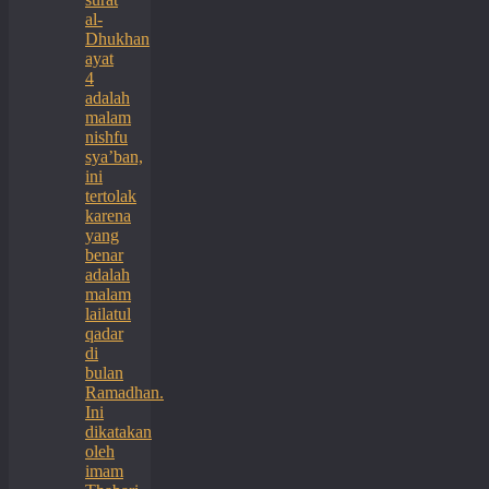
al-
Dhukhan
ayat
4
adalah
malam
nishfu
sya’ban,
ini
tertolak
karena
yang
benar
adalah
malam
lailatul
qadar
di
bulan
Ramadhan.
Ini
dikatakan
oleh
imam