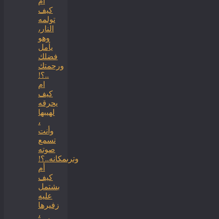
ام
كيف
تولمه
النار،
وهو
يأمل
فضلك
ورحمتك
..؟!
ام
كيف
يحرقه
لهيبها
،
وأنت
تسمع
صوته
وترىمكانه..؟!
أم
كيف
بشتمل
عليه
زفيرها
،