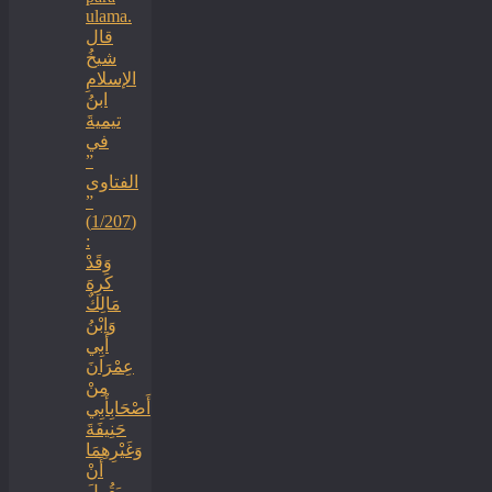
ulama.
قال
شيخُ
الإسلامِ
ابنُ
تيميةَ
في
”
الفتاوى
”
(1/207)
:
وَقَدْ
كَرِهَ
مَالِكٌ
وَابْنُ
أَبِي
عِمْرَانَ
مِنْ
أَصْحَابِأَبِي
حَنِيفَةَ
وَغَيْرِهِمَا
أَنْ
يَقُولَ