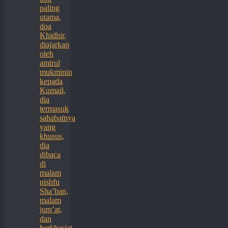
paling
utama,
doa
Khidhir,
diajarkan
oleh
amirul
mukminin
kepada
Kumail,
dia
termasuk
sahabatnya
yang
khusus,
dia
dibaca
di
malam
nishfu
Sha’ban,
malam
jum’at,
dan
berkhasiat