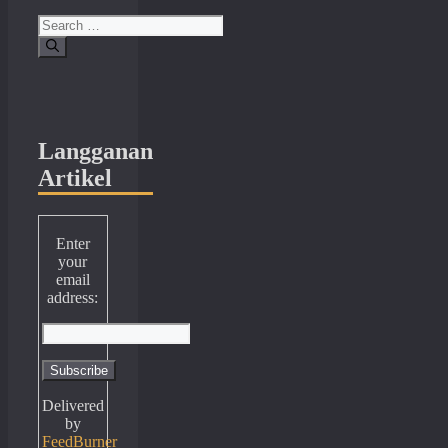
Search
for:
Langganan
Artikel
Enter
your
email
address:
Delivered
by
FeedBurner