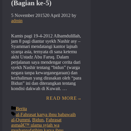
(Bagian ke-5)
5 November 2015
20 April 2012
by
admin
Kamis pagi 19-4-2012 Alhamdulillah,
jam 8 pagi diantar syekh Nashir asy –
Syammari mendatangi kantor lajnah
syarqa asia, ternyata di sana ketemu
akhi Ustadz Abu Faruq. Dalam
perjalanan saya mendengar cerita dari
syekh Nashir tentang “bidun” (warga
negara tanpa kewarganegaraan) dan
kezhaliman yang dirasakan oleh “para
Bidun” ini dan diterangkan tentang
kondisi dakwah di Kuwait. …
READ MORE
Categories
Berita
Tags
al-Fahrasat karya ibnu babawaih
al-Qummi
,
Bidun
,
Fahrasat
asmaâ€™ ulama syiah wa
mushannafatihim karya ibnu