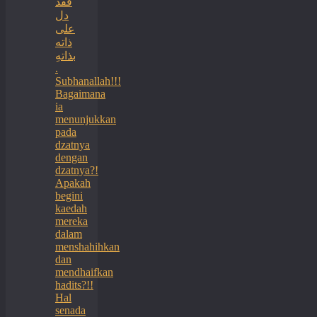
فقد
دل
على
ذاته
بذاتهِ
.
Subhanallah!!!
Bagaimana
ia
menunjukkan
pada
dzatnya
dengan
dzatnya?!
Apakah
begini
kaedah
mereka
dalam
menshahihkan
dan
mendhaifkan
hadits?!!
Hal
senada