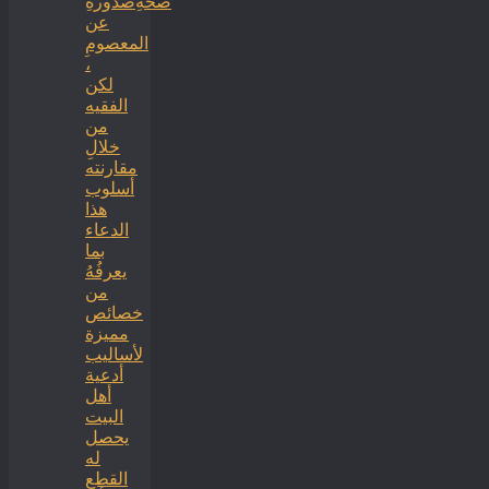
صحةِصدورهِ
عن
المعصومِ
،
لكن
الفقيه
من
خلالِ
مقارنته
أسلوب
هذا
الدعاء
بما
يعرفُهُ
من
خصائص
مميزة
لأساليب
أدعية
أهل
البيت
يحصل
له
القطع