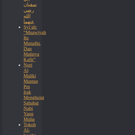
سفيان
رضي
الله
عنهما
Syi’ah:
“Muawiyah
Itu
Munafiq,
Dan
Matinya
Kafir”
Nuri
Al
Maliki
Mantan
Pm
Irak
Menghujat
Sahabat
Nabi
Yang
Mulia
Tokoh
Al-