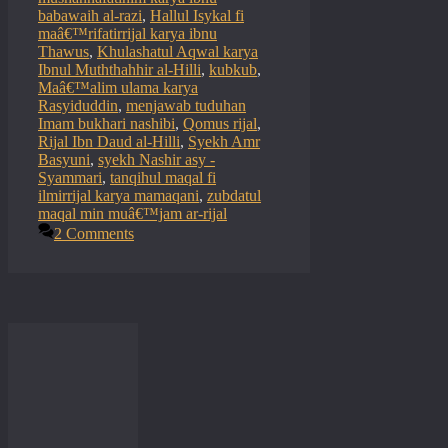
babawaih al-razi
,
Hallul Isykal fi
maâ€™rifatirrijal karya ibnu
Thawus
,
Khulashatul Aqwal karya
Ibnul Muththahhir al-Hilli
,
kubkub
,
Maâ€™alim ulama karya
Rasyiduddin
,
menjawab tuduhan
Imam bukhari nashibi
,
Qomus rijal
,
Rijal Ibn Daud al-Hilli
,
Syekh Amr
Basyuni
,
syekh Nashir asy -
Syammari
,
tanqihul maqal fi
ilmirrijal karya mamaqani
,
zubdatul
maqal min muâ€™jam ar-rijal
2 Comments