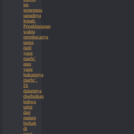
ini,
sementara
sanadnya
lemah.
Pengkhususan
waktu
membacanya
tanpa
dalil
yang
marfu’
atau
yang
hukumnya
marfu’.
Di
dalamnya
disebutkan
bahwa
tafsir
dari
malam
berkah
di
surat