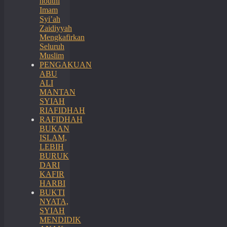
houthi
Imam
Syi’ah
Zaidiyyah
Mengkafirkan
Seluruh
Muslim
PENGAKUAN
ABU
ALI
MANTAN
SYIAH
RIAFIDHAH
RAFIDHAH
BUKAN
ISLAM,
LEBIH
BURUK
DARI
KAFIR
HARBI
BUKTI
NYATA,
SYIAH
MENDIDIK