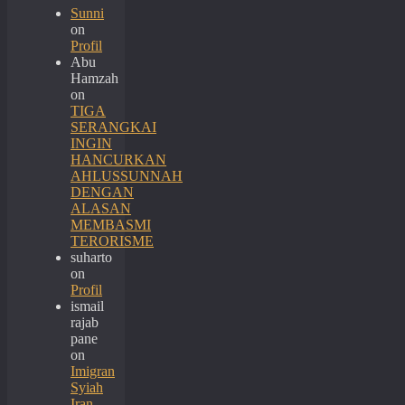
Sunni
on
Profil
Abu
Hamzah
on
TIGA
SERANGKAI
INGIN
HANCURKAN
AHLUSSUNNAH
DENGAN
ALASAN
MEMBASMI
TERORISME
suharto
on
Profil
ismail
rajab
pane
on
Imigran
Syiah
Iran