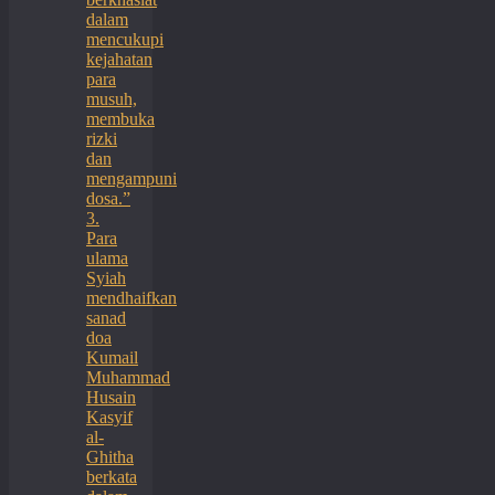
dalam
mencukupi
kejahatan
para
musuh,
membuka
rizki
dan
mengampuni
dosa.”
3.
Para
ulama
Syiah
mendhaifkan
sanad
doa
Kumail
Muhammad
Husain
Kasyif
al-
Ghitha
berkata