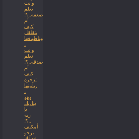
وأنت
تعلم
ضعفة..؟!
أم
كيف
يتقلقل
بيناطباقها
،
وانت
تعلم
صدقه..؟!
أم
كيف
تزجرة
زبانيتها
،
وهو
يناديك
يا
ربه
..؟!
أمكيف
يرجو
فضلك