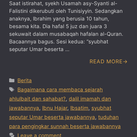
Saat istirahat, syekh Usamah asy-Syanti al-
Falistini dikerubuti oleh Tunisiyyin. Sedangkan
anaknya, Ibrahim yang berusia 10 tahun,
besama kita. Dia hafal 5 juz dan juara 3
sekuwait dalam musabaqah hafalan al-Quran.
Bacaannya bagus. Sesi kedua: “syubhat
seputar Umar beserta …
READ MORE
Categories
Berita
Tags
Bagaimana cara membaca sejarah
ahlulbait dan sahabat?
,
dalil imamah dan
jawabannya
,
Ibnu Hajar
,
Ibsatim
,
syubhat
seputar Umar beserta jawabannya
,
tuduhan
para pengingkar sunnah beserta jawabannya
Leave a comment