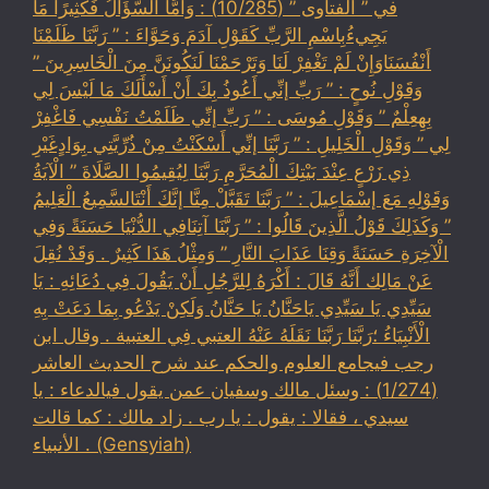
في ” الفتاوى ” (10/285) : وَأَمَّا السُّؤَالُ فَكَثِيرًا مَا
يَجِيءُبِاسْمِ الرَّبِّ كَقَوْلِ آدَمَ وَحَوَّاءَ : ” رَبَّنَا ظَلَمْنَا
أَنْفُسَنَاوَإِنْ لَمْ تَغْفِرْ لَنَا وَتَرْحَمْنَا لَنَكُونَنَّ مِنَ الْخَاسِرِينَ ”
وَقَوْلِ نُوحٍ : ” رَبِّ إنِّي أَعُوذُ بِكَ أَنْ أَسْأَلَكَ مَا لَيْسَ لِي
بِهِعِلْمٌ ” وَقَوْلِ مُوسَى : ” رَبِّ إنِّي ظَلَمْتُ نَفْسِي فَاغْفِرْ
لِي ” وَقَوْلِ الْخَلِيلِ : ” رَبَّنَا إنِّي أَسْكَنْتُ مِنْ ذُرِّيَّتِي بِوَادٍغَيْرِ
ذِي زَرْعٍ عِنْدَ بَيْتِكَ الْمُحَرَّمِ رَبَّنَا لِيُقِيمُوا الصَّلَاةَ ” الْآيَةُ
وَقَوْلِهِ مَعَ إسْمَاعِيلَ : ” رَبَّنَا تَقَبَّلْ مِنَّا إنَّكَ أَنْتَالسَّمِيعُ الْعَلِيمُ
” وَكَذَلِكَ قَوْلُ الَّذِينَ قَالُوا : ” رَبَّنَا آتِنَافِي الدُّنْيَا حَسَنَةً وَفِي
الْآخِرَةِ حَسَنَةً وَقِنَا عَذَابَ النَّارِ ” وَمِثْلُ هَذَا كَثِيرٌ . وَقَدْ نُقِلَ
عَنْ مَالِك أَنَّهُ قَالَ : أَكْرَهُ لِلرَّجُلِ أَنْ يَقُولَ فِي دُعَائِهِ : يَا
سَيِّدِي يَا سَيِّدِي يَاحَنَّانُ يَا حَنَّانُ وَلَكِنْ يَدْعُو بِمَا دَعَتْ بِهِ
الْأَنْبِيَاءُ ؛رَبَّنَا رَبَّنَا نَقَلَهُ عَنْهُ العتبي فِي العتبية . وقال ابن
رجب فيجامع العلوم والحكم عند شرح الحديث العاشر
(1/274) : وسئل مالك وسفيان عمن يقول فيالدعاء : يا
سيدي ، فقالا : يقول : يا رب . زاد مالك : كما قالت
الأنبياء . (Gensyiah)