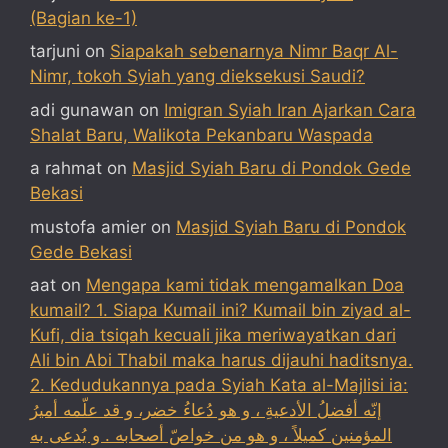
(Bagian ke-1)
tarjuni
on
Siapakah sebenarnya Nimr Baqr Al-
Nimr, tokoh Syiah yang dieksekusi Saudi?
adi gunawan
on
Imigran Syiah Iran Ajarkan Cara
Shalat Baru, Walikota Pekanbaru Waspada
a rahmat
on
Masjid Syiah Baru di Pondok Gede
Bekasi
mustofa amier
on
Masjid Syiah Baru di Pondok
Gede Bekasi
aat
on
Mengapa kami tidak mengamalkan Doa
kumail? 1. Siapa Kumail ini? Kumail bin ziyad al-
Kufi, dia tsiqah kecuali jika meriwayatkan dari
Ali bin Abi Thabil maka harus dijauhi haditsnya.
2. Kedudukannya pada Syiah Kata al-Majlisi ia:
إنّه أفضلُ الأدعيةِ ، و هو دُعاءُ خضر، و قد علّمه أميرُ
المؤمنين كميلاً ، و هو من خواصّ أصحابه . و يُدعى به