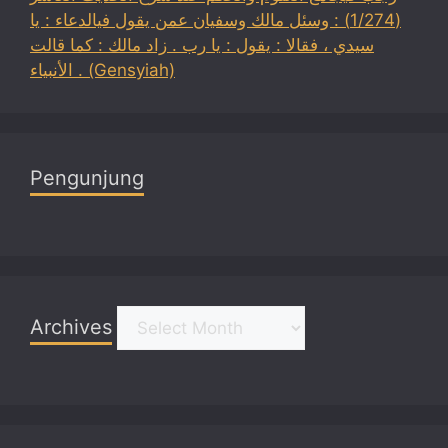
(1/274) : وسئل مالك وسفيان عمن يقول فيالدعاء : يا
سيدي ، فقالا : يقول : يا رب . زاد مالك : كما قالت
الأنبياء . (Gensyiah)
Pengunjung
Archives
Archives