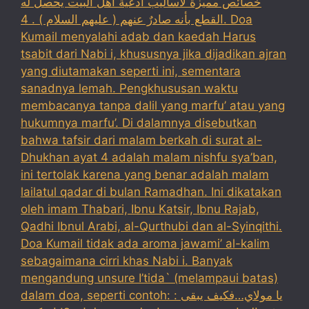
خصائص مميزة لأساليب أدعية أهل البيت يحصل له
القطع بأنه صادرٌ عنهم ( عليهم السلام ) . 4. Doa
Kumail menyalahi adab dan kaedah Harus
tsabit dari Nabi i, khususnya jika dijadikan ajran
yang diutamakan seperti ini, sementara
sanadnya lemah. Pengkhususan waktu
membacanya tanpa dalil yang marfu’ atau yang
hukumnya marfu’. Di dalamnya disebutkan
bahwa tafsir dari malam berkah di surat al-
Dhukhan ayat 4 adalah malam nishfu sya’ban,
ini tertolak karena yang benar adalah malam
lailatul qadar di bulan Ramadhan. Ini dikatakan
oleh imam Thabari, Ibnu Katsir, Ibnu Rajab,
Qadhi Ibnul Arabi, al-Qurthubi dan al-Syinqithi.
Doa Kumail tidak ada aroma jawami’ al-kalim
sebagaimana cirri khas Nabi i. Banyak
mengandung unsure I’tida` (melampaui batas)
dalam doa, seperti contoh: : يا مولاي…فكيف يبقى