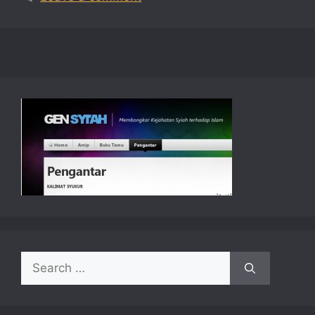
Search
for: