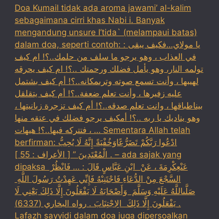
Doa Kumail tidak ada aroma jawami’ al-kalim
sebagaimana cirri khas Nabi i. Banyak
mengandung unsure I’tida` (melampaui batas)
dalam doa, seperti contoh: : يا مولاي…فكيف يبقى
في العذاب ، وهو يرجو ما سلف من حلمك..؟! ام كيف
تولمه النار، وهو يأمل فضلك ورحمتك ..؟! ام كيف يحرقه
لهيبها ، وأنت تسمع صوته وترىمكانه..؟! أم كيف بشتمل
عليه زفيرها ، وأنت تعلم ضعفة..؟! أم كيف يتقلقل
بيناطباقها ، وانت تعلم صدقه..؟! أم كيف تزجرة زبانيتها ،
وهو يناديك يا ربه ..؟! أمكيف يرجو فضلك في عتقه منها
، فتتركه فيها..؟! هيهات … Sementara Allah telah
berfirman: ادْعُوا رَبَّكُمْ تَضَرُّعًاوَخُفْيَةً إِنَّهُ لَا يُحِبُّ
الْمُعْتَدِينَ ” [ الأعراف : 55 ] . – ada sajak yang
dipaksa ‏عَنْ‏‏عِكْرِمَةَ ‏، ‏عَنْ ‏ ‏ابْنِ عَبَّاسٍ ‏‏قَالَ : … فَانْظُرْ ‏‏
السَّجْعَ ‏‏مِنْ الدُّعَاءِ فَاجْتَنِبْهُ فَإِنِّي عَهِدْتُ رَسُولَ اللَّهِ ‏
‏صَلَّىاللَّهُ عَلَيْهِ وَسَلَّمَ ‏ ‏وَأَصْحَابَهُ لَا يَفْعَلُونَ إِلَّا ذَلِكَ ‏‏يَعْنِي لَا
يَفْعَلُونَ إِلَّا ذَلِكَ ‏ ‏الِاجْتِنَابَ . رواه البخاري (6337) .
Lafazh sayyidi dalam doa juga dipersoalkan