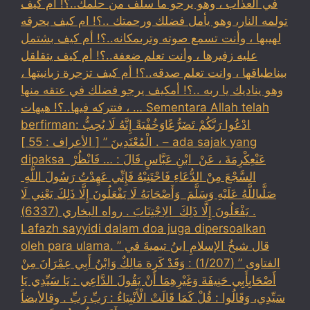
في العذاب ، وهو يرجو ما سلف من حلمك..؟! ام كيف
تولمه النار، وهو يأمل فضلك ورحمتك ..؟! ام كيف يحرقه
لهيبها ، وأنت تسمع صوته وترىمكانه..؟! أم كيف بشتمل
عليه زفيرها ، وأنت تعلم ضعفة..؟! أم كيف يتقلقل
بيناطباقها ، وانت تعلم صدقه..؟! أم كيف تزجرة زبانيتها ،
وهو يناديك يا ربه ..؟! أمكيف يرجو فضلك في عتقه منها
، فتتركه فيها..؟! هيهات … Sementara Allah telah
berfirman: ادْعُوا رَبَّكُمْ تَضَرُّعًاوَخُفْيَةً إِنَّهُ لَا يُحِبُّ
الْمُعْتَدِينَ ” [ الأعراف : 55 ] . – ada sajak yang
dipaksa ‏عَنْ‏‏عِكْرِمَةَ ‏، ‏عَنْ ‏ ‏ابْنِ عَبَّاسٍ ‏‏قَالَ : … فَانْظُرْ ‏‏
السَّجْعَ ‏‏مِنْ الدُّعَاءِ فَاجْتَنِبْهُ فَإِنِّي عَهِدْتُ رَسُولَ اللَّهِ ‏
‏صَلَّىاللَّهُ عَلَيْهِ وَسَلَّمَ ‏ ‏وَأَصْحَابَهُ لَا يَفْعَلُونَ إِلَّا ذَلِكَ ‏‏يَعْنِي لَا
يَفْعَلُونَ إِلَّا ذَلِكَ ‏ ‏الِاجْتِنَابَ . رواه البخاري (6337) .
Lafazh sayyidi dalam doa juga dipersoalkan
oleh para ulama. قال شيخُ الإسلامِ ابنُ تيميةَ في ”
الفتاوى ” (1/207) : وَقَدْ كَرِهَ مَالِكٌ وَابْنُ أَبِي عِمْرَانَ مِنْ
أَصْحَابِأَبِي حَنِيفَةَ وَغَيْرِهِمَا أَنْ يَقُولَ الدَّاعِي : يَا سَيِّدِي يَا
سَيِّدِي، وَقَالُوا : قُلْ كَمَا قَالَتْ الْأَنْبِيَاءُ : رَبِّ رَبِّ . وقالأيضاً