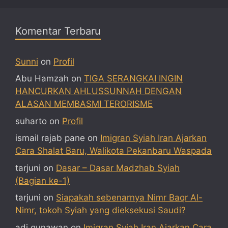
Komentar Terbaru
Sunni
on
Profil
Abu Hamzah
on
TIGA SERANGKAI INGIN
HANCURKAN AHLUSSUNNAH DENGAN
ALASAN MEMBASMI TERORISME
suharto
on
Profil
ismail rajab pane
on
Imigran Syiah Iran Ajarkan
Cara Shalat Baru, Walikota Pekanbaru Waspada
tarjuni
on
Dasar – Dasar Madzhab Syiah
(Bagian ke-1)
tarjuni
on
Siapakah sebenarnya Nimr Baqr Al-
Nimr, tokoh Syiah yang dieksekusi Saudi?
adi gunawan
on
Imigran Syiah Iran Ajarkan Cara