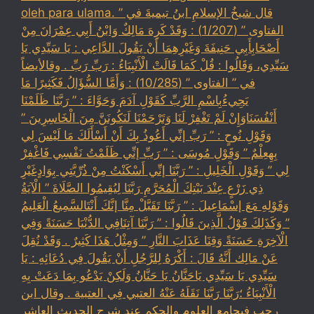
oleh para ulama. قال شيخُ الإسلامِ ابنُ تيميةَ في ”
الفتاوى ” (1/207) : وَقَدْ كَرِهَ مَالِكٌ وَابْنُ أَبِي عِمْرَانَ مِنْ
أَصْحَابِأَبِي حَنِيفَةَ وَغَيْرِهِمَا أَنْ يَقُولَ الدَّاعِي : يَا سَيِّدِي يَا
سَيِّدِي، وَقَالُوا : قُلْ كَمَا قَالَتْ الْأَنْبِيَاءُ : رَبِّ رَبِّ . وقالأيضاً
في ” الفتاوى ” (10/285) : وَأَمَّا السُّؤَالُ فَكَثِيرًا مَا
يَجِيءُبِاسْمِ الرَّبِّ كَقَوْلِ آدَمَ وَحَوَّاءَ : ” رَبَّنَا ظَلَمْنَا
أَنْفُسَنَاوَإِنْ لَمْ تَغْفِرْ لَنَا وَتَرْحَمْنَا لَنَكُونَنَّ مِنَ الْخَاسِرِينَ ”
وَقَوْلِ نُوحٍ : ” رَبِّ إنِّي أَعُوذُ بِكَ أَنْ أَسْأَلَكَ مَا لَيْسَ لِي
بِهِعِلْمٌ ” وَقَوْلِ مُوسَى : ” رَبِّ إنِّي ظَلَمْتُ نَفْسِي فَاغْفِرْ
لِي ” وَقَوْلِ الْخَلِيلِ : ” رَبَّنَا إنِّي أَسْكَنْتُ مِنْ ذُرِّيَّتِي بِوَادٍغَيْرِ
ذِي زَرْعٍ عِنْدَ بَيْتِكَ الْمُحَرَّمِ رَبَّنَا لِيُقِيمُوا الصَّلَاةَ ” الْآيَةُ
وَقَوْلِهِ مَعَ إسْمَاعِيلَ : ” رَبَّنَا تَقَبَّلْ مِنَّا إنَّكَ أَنْتَالسَّمِيعُ الْعَلِيمُ
” وَكَذَلِكَ قَوْلُ الَّذِينَ قَالُوا : ” رَبَّنَا آتِنَافِي الدُّنْيَا حَسَنَةً وَفِي
الْآخِرَةِ حَسَنَةً وَقِنَا عَذَابَ النَّارِ ” وَمِثْلُ هَذَا كَثِيرٌ . وَقَدْ نُقِلَ
عَنْ مَالِك أَنَّهُ قَالَ : أَكْرَهُ لِلرَّجُلِ أَنْ يَقُولَ فِي دُعَائِهِ : يَا
سَيِّدِي يَا سَيِّدِي يَاحَنَّانُ يَا حَنَّانُ وَلَكِنْ يَدْعُو بِمَا دَعَتْ بِهِ
الْأَنْبِيَاءُ ؛رَبَّنَا رَبَّنَا نَقَلَهُ عَنْهُ العتبي فِي العتبية . وقال ابن
رجب فيجامع العلوم والحكم عند شرح الحديث العاشر