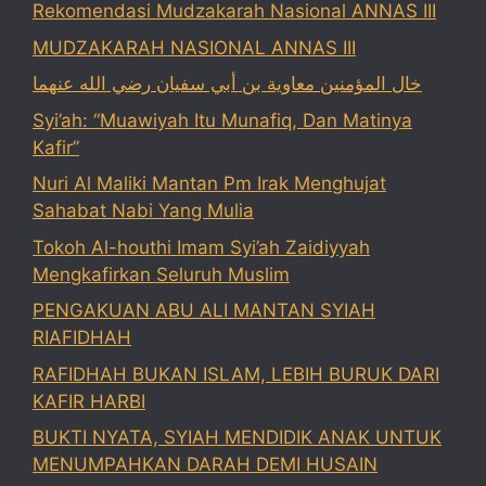
Rekomendasi Mudzakarah Nasional ANNAS III
MUDZAKARAH NASIONAL ANNAS III
خال المؤمنين معاوية بن أبي سفيان رضي الله عنهما
Syi’ah: “Muawiyah Itu Munafiq, Dan Matinya
Kafir”
Nuri Al Maliki Mantan Pm Irak Menghujat
Sahabat Nabi Yang Mulia
Tokoh Al-houthi Imam Syi’ah Zaidiyyah
Mengkafirkan Seluruh Muslim
PENGAKUAN ABU ALI MANTAN SYIAH
RIAFIDHAH
RAFIDHAH BUKAN ISLAM, LEBIH BURUK DARI
KAFIR HARBI
BUKTI NYATA, SYIAH MENDIDIK ANAK UNTUK
MENUMPAHKAN DARAH DEMI HUSAIN