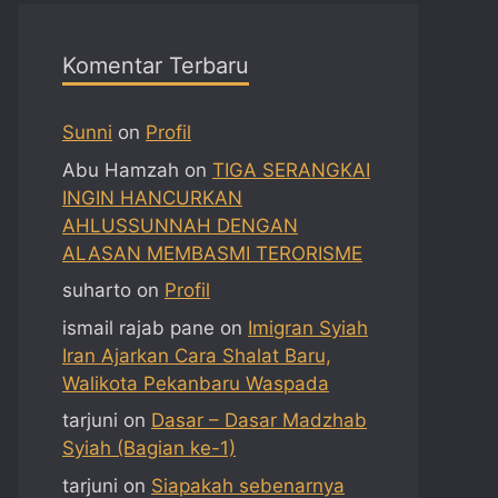
Komentar Terbaru
Sunni
on
Profil
Abu Hamzah
on
TIGA SERANGKAI
INGIN HANCURKAN
AHLUSSUNNAH DENGAN
ALASAN MEMBASMI TERORISME
suharto
on
Profil
ismail rajab pane
on
Imigran Syiah
Iran Ajarkan Cara Shalat Baru,
Walikota Pekanbaru Waspada
tarjuni
on
Dasar – Dasar Madzhab
Syiah (Bagian ke-1)
tarjuni
on
Siapakah sebenarnya