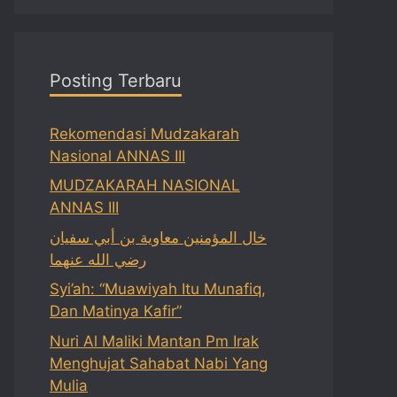
Posting Terbaru
Rekomendasi Mudzakarah
Nasional ANNAS III
MUDZAKARAH NASIONAL
ANNAS III
خال المؤمنين معاوية بن أبي سفيان
رضي الله عنهما
Syi’ah: “Muawiyah Itu Munafiq,
Dan Matinya Kafir”
Nuri Al Maliki Mantan Pm Irak
Menghujat Sahabat Nabi Yang
Mulia