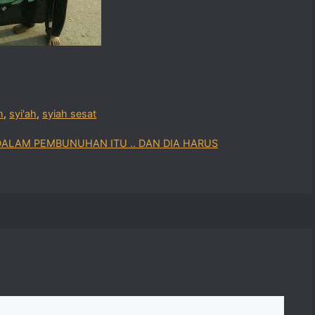
h
,
syi'ah
,
syiah sesat
ALAM PEMBUNUHAN ITU .. DAN DIA HARUS