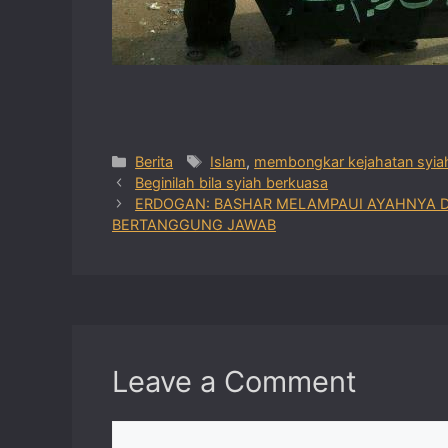
Categories
Tags
Berita
Islam
,
membongkar kejahatan syia
Beginilah bila syiah berkuasa
ERDOGAN: BASHAR MELAMPAUI AYAHNYA D
BERTANGGUNG JAWAB
Leave a Comment
Comment