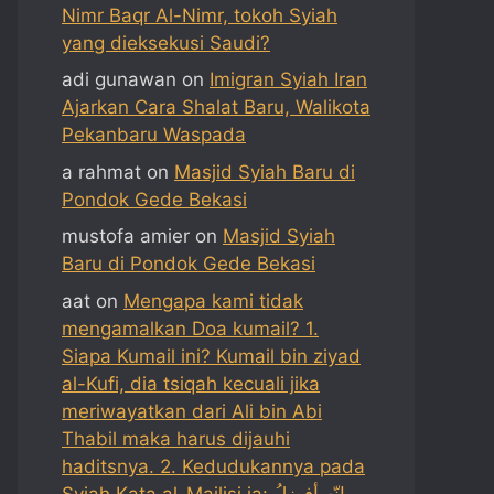
Nimr Baqr Al-Nimr, tokoh Syiah
yang dieksekusi Saudi?
adi gunawan
on
Imigran Syiah Iran
Ajarkan Cara Shalat Baru, Walikota
Pekanbaru Waspada
a rahmat
on
Masjid Syiah Baru di
Pondok Gede Bekasi
mustofa amier
on
Masjid Syiah
Baru di Pondok Gede Bekasi
aat
on
Mengapa kami tidak
mengamalkan Doa kumail? 1.
Siapa Kumail ini? Kumail bin ziyad
al-Kufi, dia tsiqah kecuali jika
meriwayatkan dari Ali bin Abi
Thabil maka harus dijauhi
haditsnya. 2. Kedudukannya pada
Syiah Kata al-Majlisi ia: إنّه أفضلُ