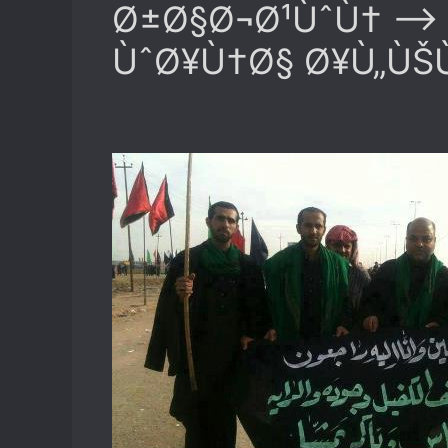
Ø±Ø§Ø¬Ø¹ÙˆÙ† —> 
ÙˆØ¥Ù†Ø§ Ø¥Ù„ÙŠ