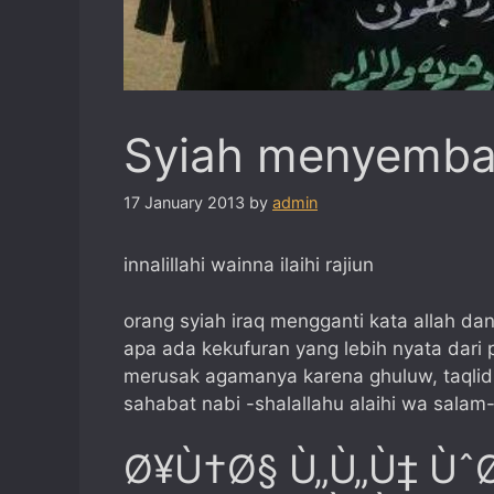
Syiah menyembah
17 January 2013
by
admin
innalillahi wainna ilaihi rajiun
orang syiah iraq mengganti kata allah d
apa ada kekufuran yang lebih nyata dari 
merusak agamanya karena ghuluw, taqlid 
sahabat nabi -shalallahu alaihi wa salam-
Ø¥Ù†Ø§ Ù„Ù„Ù‡ Ùˆ