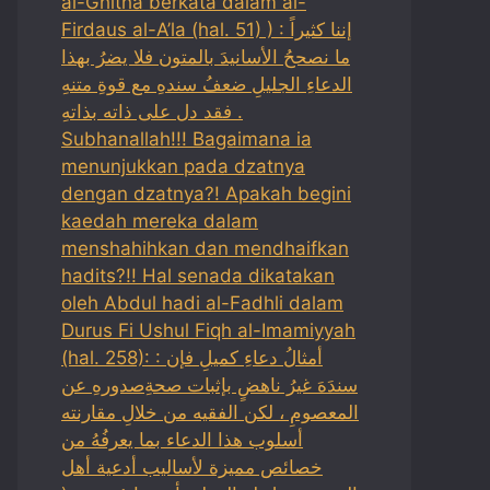
al-Ghitha berkata dalam al-
Firdaus al-A’la (hal. 51) ) : إننا كثيراً
ما نصححُ الأسانيدَ بالمتون فلا يضرُ بهذا
الدعاءِ الجليلِ ضعفُ سندهِ مع قوةِ متنهِ
فقد دل على ذاته بذاتهِ .
Subhanallah!!! Bagaimana ia
menunjukkan pada dzatnya
dengan dzatnya?! Apakah begini
kaedah mereka dalam
menshahihkan dan mendhaifkan
hadits?!! Hal senada dikatakan
oleh Abdul hadi al-Fadhli dalam
Durus Fi Ushul Fiqh al-Imamiyyah
(hal. 258): : أمثالُ دعاءِ كميلِ فإن
سندَهَ غيرُ ناهضٍ بإثبات صحةِصدورهِ عن
المعصومِ ، لكن الفقيه من خلالِ مقارنته
أسلوب هذا الدعاء بما يعرفُهُ من
خصائص مميزة لأساليب أدعية أهل