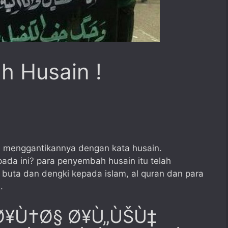
 Husain !
an menggantikannya dengan kata husain.
pada ini? para penyembah husain itu telah
buta dan dengki kepada islam, al quran dan para
.
Ø¥Ù†Ø§ Ø¥Ù„ÙŠÙ‡