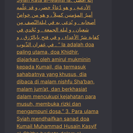
الأدعيةِ ، و هو دُعاءُ خضر، و قد علّمه
أميرُ المؤمنين كميلاً ، و هو من خواصّ
أصحابه . و يُدعى به في ليلةالنّصف مِن
شعبان ، و ليلة الجمعة . و يُجْدي في
كفاية شرّ الأعداء ، و في فتح بابالرّزق ، و
في غفران الذّنوب . “ Ia adalah doa
paling utama, doa Khidhir,
diajarkan oleh amirul mukminin
kepada Kumail, dia termasuk
sahabatnya yang khusus, dia
dibaca di malam nishfu Sha’ban,
malam jum’at, dan berkhasiat
dalam mencukupi kejahatan para
musuh, membuka rizki dan
mengampuni dosa.” 3. Para ulama
Syiah mendhaifkan sanad doa
Kumail Muhammad Husain Kasyif