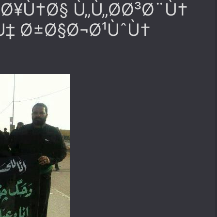
Ø¥Ù†Ø§ Ù„Ù„Ø­Ø³Ø¨Ù†
Ù‡ Ø±Ø§Ø¬Ø¹ÙˆÙ†