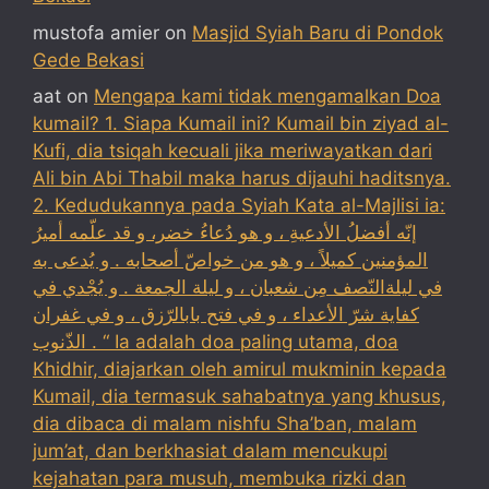
mustofa amier
on
Masjid Syiah Baru di Pondok
Gede Bekasi
aat
on
Mengapa kami tidak mengamalkan Doa
kumail? 1. Siapa Kumail ini? Kumail bin ziyad al-
Kufi, dia tsiqah kecuali jika meriwayatkan dari
Ali bin Abi Thabil maka harus dijauhi haditsnya.
2. Kedudukannya pada Syiah Kata al-Majlisi ia:
إنّه أفضلُ الأدعيةِ ، و هو دُعاءُ خضر، و قد علّمه أميرُ
المؤمنين كميلاً ، و هو من خواصّ أصحابه . و يُدعى به
في ليلةالنّصف مِن شعبان ، و ليلة الجمعة . و يُجْدي في
كفاية شرّ الأعداء ، و في فتح بابالرّزق ، و في غفران
الذّنوب . “ Ia adalah doa paling utama, doa
Khidhir, diajarkan oleh amirul mukminin kepada
Kumail, dia termasuk sahabatnya yang khusus,
dia dibaca di malam nishfu Sha’ban, malam
jum’at, dan berkhasiat dalam mencukupi
kejahatan para musuh, membuka rizki dan