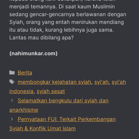
menjadi temannya. Di saat kaum Muslimin
sedang gencar-gencarnya berlawanan dengan
Syiah, orang yang entah menirukan mendiang
itu atau tidak, kurang lebihnya juga sama.
Lantas mau dibilang apa?
(nahimunkar.com)
Categories
Berita
Tags
membongkar kejahatan syiah
,
syi'ah
,
syi'ah
indonesia
,
syiah sesat
Selamatkan bengkulu dari syiah dan
anarkhisme
Pernyataan FUI: Terkait Perkembangan
Syiah & Konflik Umat Islam