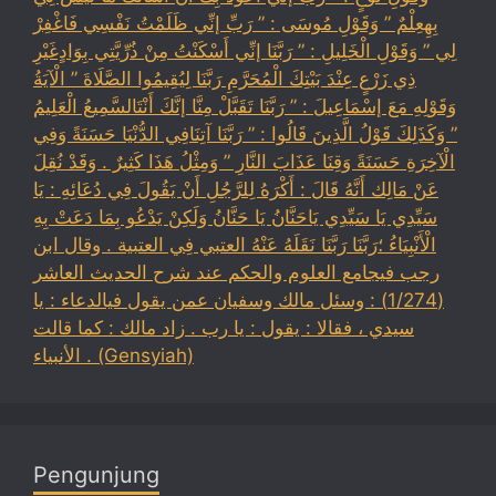
بِهِعِلْمٌ ” وَقَوْلِ مُوسَى : ” رَبِّ إنِّي ظَلَمْتُ نَفْسِي فَاغْفِرْ
لِي ” وَقَوْلِ الْخَلِيلِ : ” رَبَّنَا إنِّي أَسْكَنْتُ مِنْ ذُرِّيَّتِي بِوَادٍغَيْرِ
ذِي زَرْعٍ عِنْدَ بَيْتِكَ الْمُحَرَّمِ رَبَّنَا لِيُقِيمُوا الصَّلَاةَ ” الْآيَةُ
وَقَوْلِهِ مَعَ إسْمَاعِيلَ : ” رَبَّنَا تَقَبَّلْ مِنَّا إنَّكَ أَنْتَالسَّمِيعُ الْعَلِيمُ
” وَكَذَلِكَ قَوْلُ الَّذِينَ قَالُوا : ” رَبَّنَا آتِنَافِي الدُّنْيَا حَسَنَةً وَفِي
الْآخِرَةِ حَسَنَةً وَقِنَا عَذَابَ النَّارِ ” وَمِثْلُ هَذَا كَثِيرٌ . وَقَدْ نُقِلَ
عَنْ مَالِك أَنَّهُ قَالَ : أَكْرَهُ لِلرَّجُلِ أَنْ يَقُولَ فِي دُعَائِهِ : يَا
سَيِّدِي يَا سَيِّدِي يَاحَنَّانُ يَا حَنَّانُ وَلَكِنْ يَدْعُو بِمَا دَعَتْ بِهِ
الْأَنْبِيَاءُ ؛رَبَّنَا رَبَّنَا نَقَلَهُ عَنْهُ العتبي فِي العتبية . وقال ابن
رجب فيجامع العلوم والحكم عند شرح الحديث العاشر
(1/274) : وسئل مالك وسفيان عمن يقول فيالدعاء : يا
سيدي ، فقالا : يقول : يا رب . زاد مالك : كما قالت
الأنبياء . (Gensyiah)
Pengunjung