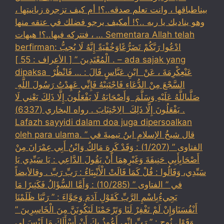
بيناطباقها ، وانت تعلم صدقه..؟! أم كيف تزجرة زبانيتها ،
وهو يناديك يا ربه ..؟! أمكيف يرجو فضلك في عتقه منها
، فتتركه فيها..؟! هيهات … Sementara Allah telah
berfirman: ادْعُوا رَبَّكُمْ تَضَرُّعًاوَخُفْيَةً إِنَّهُ لَا يُحِبُّ
الْمُعْتَدِينَ ” [ الأعراف : 55 ] . – ada sajak yang
dipaksa ‏عَنْ‏‏عِكْرِمَةَ ‏، ‏عَنْ ‏ ‏ابْنِ عَبَّاسٍ ‏‏قَالَ : … فَانْظُرْ ‏‏
السَّجْعَ ‏‏مِنْ الدُّعَاءِ فَاجْتَنِبْهُ فَإِنِّي عَهِدْتُ رَسُولَ اللَّهِ ‏
‏صَلَّىاللَّهُ عَلَيْهِ وَسَلَّمَ ‏ ‏وَأَصْحَابَهُ لَا يَفْعَلُونَ إِلَّا ذَلِكَ ‏‏يَعْنِي لَا
يَفْعَلُونَ إِلَّا ذَلِكَ ‏ ‏الِاجْتِنَابَ . رواه البخاري (6337) .
Lafazh sayyidi dalam doa juga dipersoalkan
oleh para ulama. قال شيخُ الإسلامِ ابنُ تيميةَ في ”
الفتاوى ” (1/207) : وَقَدْ كَرِهَ مَالِكٌ وَابْنُ أَبِي عِمْرَانَ مِنْ
أَصْحَابِأَبِي حَنِيفَةَ وَغَيْرِهِمَا أَنْ يَقُولَ الدَّاعِي : يَا سَيِّدِي يَا
سَيِّدِي، وَقَالُوا : قُلْ كَمَا قَالَتْ الْأَنْبِيَاءُ : رَبِّ رَبِّ . وقالأيضاً
في ” الفتاوى ” (10/285) : وَأَمَّا السُّؤَالُ فَكَثِيرًا مَا
يَجِيءُبِاسْمِ الرَّبِّ كَقَوْلِ آدَمَ وَحَوَّاءَ : ” رَبَّنَا ظَلَمْنَا
أَنْفُسَنَاوَإِنْ لَمْ تَغْفِرْ لَنَا وَتَرْحَمْنَا لَنَكُونَنَّ مِنَ الْخَاسِرِينَ ”
وَقَوْلِ نُوحٍ : ” رَبِّ إنِّي أَعُوذُ بِكَ أَنْ أَسْأَلَكَ مَا لَيْسَ لِي