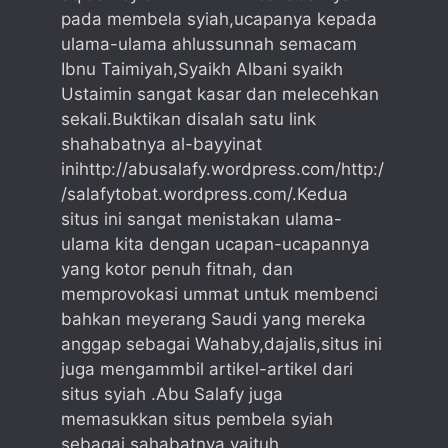
pada membela syiah,ucapanya kepada
ulama-ulama ahlussunnah semacam
Ibnu Taimiyah,Syaikh Albani syaikh
Ustaimin sangat kasar dan melecehkan
sekali.Buktikan disalah satu link
shahabatnya al-bayyinat
inihttp://abusalafy.wordpress.com/http:/
/salafytobat.wordpress.com/.Kedua
situs ini sangat menistakan ulama-
ulama kita dengan ucapan-ucapannya
yang kotor penuh fitnah, dan
memprovokasi ummat untuk membenci
bahkan meyerang Saudi yang mereka
anggap sebagai Wahaby,dajalis,situs ini
juga mengammbil artikel-artikel dari
situs syiah .Abu Salafy juga
memasukkan situs pembela syiah
sebagai sahabatnya yaituh