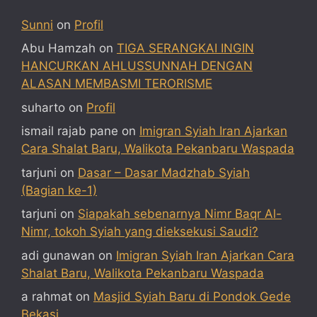
Sunni
on
Profil
Abu Hamzah
on
TIGA SERANGKAI INGIN
HANCURKAN AHLUSSUNNAH DENGAN
ALASAN MEMBASMI TERORISME
suharto
on
Profil
ismail rajab pane
on
Imigran Syiah Iran Ajarkan
Cara Shalat Baru, Walikota Pekanbaru Waspada
tarjuni
on
Dasar – Dasar Madzhab Syiah
(Bagian ke-1)
tarjuni
on
Siapakah sebenarnya Nimr Baqr Al-
Nimr, tokoh Syiah yang dieksekusi Saudi?
adi gunawan
on
Imigran Syiah Iran Ajarkan Cara
Shalat Baru, Walikota Pekanbaru Waspada
a rahmat
on
Masjid Syiah Baru di Pondok Gede
Bekasi