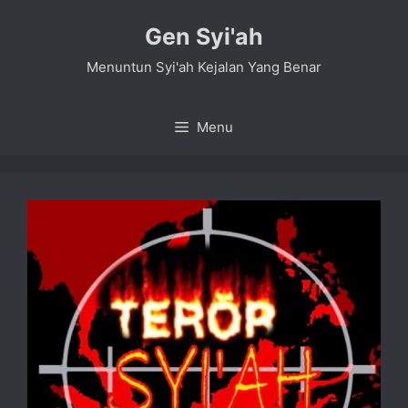
Skip
Gen Syi'ah
to
content
Menuntun Syi'ah Kejalan Yang Benar
Menu