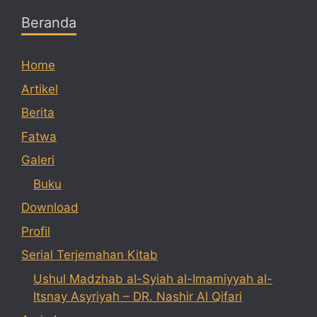
Beranda
Home
Artikel
Berita
Fatwa
Galeri
Buku
Download
Profil
Serial Terjemahan Kitab
Ushul Madzhab al-Syiah al-Imamiyyah al-
Itsnay Asyriyah – DR. Nashir Al Qifari