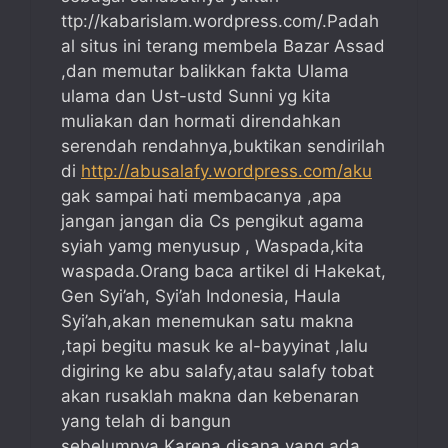
ttp://kabarislam.wordpress.com/.Padah
al situs ini terang membela Bazar Assad
,dan memutar balikkan fakta Ulama
ulama dan Ust-ustd Sunni yg kita
muliakan dan hormati direndahkan
serendah rendahnya,buktikan sendirilah
di
http://abusalafy.wordpress.com/aku
gak sampai hati membacanya ,apa
jangan jangan dia Cs pengikut agama
syiah yamg menyusup , Waspada,kita
waspada.Orang baca artikel di Hakekat,
Gen Syi’ah, Syi’ah Indonesia, Haula
Syi’ah,akan menemukan satu makna
,tapi begitu masuk ke al-bayyinat ,lalu
digiring ke abu salafy,atau salafy tobat
akan rusaklah makna dan kebenaran
yang telah di bangun
sebelumnya,Karena disana yang ada