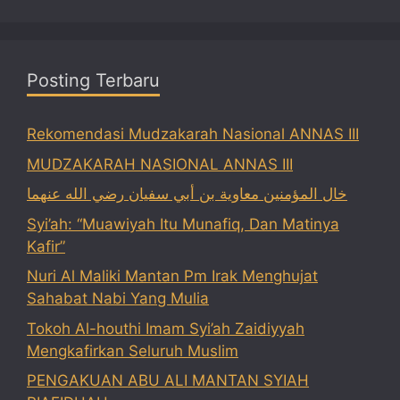
Posting Terbaru
Rekomendasi Mudzakarah Nasional ANNAS III
MUDZAKARAH NASIONAL ANNAS III
خال المؤمنين معاوية بن أبي سفيان رضي الله عنهما
Syi’ah: “Muawiyah Itu Munafiq, Dan Matinya
Kafir”
Nuri Al Maliki Mantan Pm Irak Menghujat
Sahabat Nabi Yang Mulia
Tokoh Al-houthi Imam Syi’ah Zaidiyyah
Mengkafirkan Seluruh Muslim
PENGAKUAN ABU ALI MANTAN SYIAH