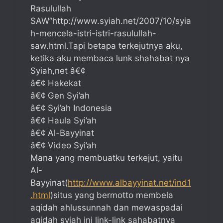
Rasulullah
SAW”http://www.syiah.net/2007/10/syia
h-mencela-istri-istri-rasulullah-
saw.html.Tapi betapa terkejutnya aku,
ketika aku membaca lunk shahabat nya
Syiah,net â€¢
â€¢ Hakekat
â€¢ Gen Syi’ah
â€¢ Syi’ah Indonesia
â€¢ Haula Syi’ah
â€¢ Al-Bayyinat
â€¢ Video Syi’ah
Mana yang membuatku terkejut, yaitu
Al-
Bayyinat(
http://www.albayyinat.net/ind1
.html
)situs yang bermotto membela
aqidah ahlussunnah dan mewaspadai
aqidah syiah ini link-link sahabatnya