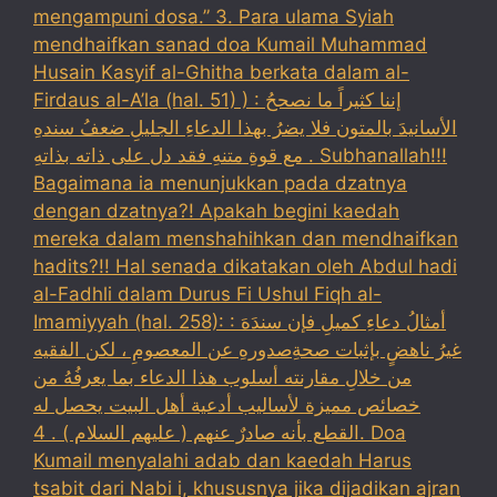
mengampuni dosa.” 3. Para ulama Syiah
mendhaifkan sanad doa Kumail Muhammad
Husain Kasyif al-Ghitha berkata dalam al-
Firdaus al-A’la (hal. 51) ) : إننا كثيراً ما نصححُ
الأسانيدَ بالمتون فلا يضرُ بهذا الدعاءِ الجليلِ ضعفُ سندهِ
مع قوةِ متنهِ فقد دل على ذاته بذاتهِ . Subhanallah!!!
Bagaimana ia menunjukkan pada dzatnya
dengan dzatnya?! Apakah begini kaedah
mereka dalam menshahihkan dan mendhaifkan
hadits?!! Hal senada dikatakan oleh Abdul hadi
al-Fadhli dalam Durus Fi Ushul Fiqh al-
Imamiyyah (hal. 258): : أمثالُ دعاءِ كميلِ فإن سندَهَ
غيرُ ناهضٍ بإثبات صحةِصدورهِ عن المعصومِ ، لكن الفقيه
من خلالِ مقارنته أسلوب هذا الدعاء بما يعرفُهُ من
خصائص مميزة لأساليب أدعية أهل البيت يحصل له
القطع بأنه صادرٌ عنهم ( عليهم السلام ) . 4. Doa
Kumail menyalahi adab dan kaedah Harus
tsabit dari Nabi i, khususnya jika dijadikan ajran