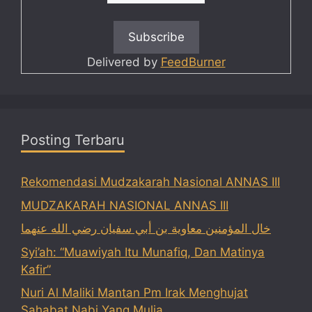
Delivered by
FeedBurner
Posting Terbaru
Rekomendasi Mudzakarah Nasional ANNAS III
MUDZAKARAH NASIONAL ANNAS III
خال المؤمنين معاوية بن أبي سفيان رضي الله عنهما
Syi’ah: “Muawiyah Itu Munafiq, Dan Matinya
Kafir”
Nuri Al Maliki Mantan Pm Irak Menghujat
Sahabat Nabi Yang Mulia