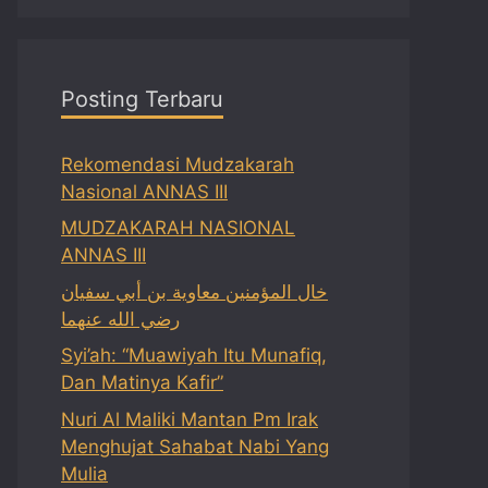
Posting Terbaru
Rekomendasi Mudzakarah
Nasional ANNAS III
MUDZAKARAH NASIONAL
ANNAS III
خال المؤمنين معاوية بن أبي سفيان
رضي الله عنهما
Syi’ah: “Muawiyah Itu Munafiq,
Dan Matinya Kafir”
Nuri Al Maliki Mantan Pm Irak
Menghujat Sahabat Nabi Yang
Mulia