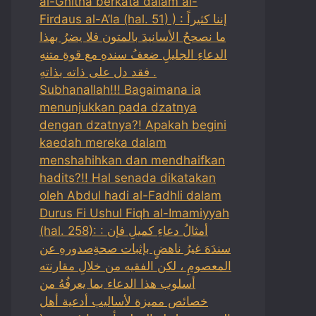
al-Ghitha berkata dalam al-
Firdaus al-A’la (hal. 51) ) : إننا كثيراً
ما نصححُ الأسانيدَ بالمتون فلا يضرُ بهذا
الدعاءِ الجليلِ ضعفُ سندهِ مع قوةِ متنهِ
فقد دل على ذاته بذاتهِ .
Subhanallah!!! Bagaimana ia
menunjukkan pada dzatnya
dengan dzatnya?! Apakah begini
kaedah mereka dalam
menshahihkan dan mendhaifkan
hadits?!! Hal senada dikatakan
oleh Abdul hadi al-Fadhli dalam
Durus Fi Ushul Fiqh al-Imamiyyah
(hal. 258): : أمثالُ دعاءِ كميلِ فإن
سندَهَ غيرُ ناهضٍ بإثبات صحةِصدورهِ عن
المعصومِ ، لكن الفقيه من خلالِ مقارنته
أسلوب هذا الدعاء بما يعرفُهُ من
خصائص مميزة لأساليب أدعية أهل