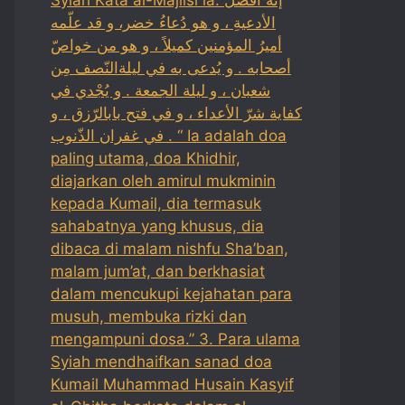
الأدعيةِ ، و هو دُعاءُ خضر، و قد علّمه
أميرُ المؤمنين كميلاً ، و هو من خواصّ
أصحابه . و يُدعى به في ليلةالنّصف مِن
شعبان ، و ليلة الجمعة . و يُجْدي في
كفاية شرّ الأعداء ، و في فتح بابالرّزق ، و
في غفران الذّنوب . “ Ia adalah doa
paling utama, doa Khidhir,
diajarkan oleh amirul mukminin
kepada Kumail, dia termasuk
sahabatnya yang khusus, dia
dibaca di malam nishfu Sha’ban,
malam jum’at, dan berkhasiat
dalam mencukupi kejahatan para
musuh, membuka rizki dan
mengampuni dosa.” 3. Para ulama
Syiah mendhaifkan sanad doa
Kumail Muhammad Husain Kasyif