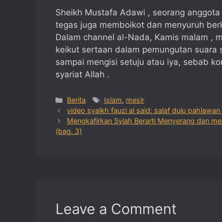
Sheikh Mustafa Adawi , seorang anggota
tegas juga memboikot dan menyuruh berk
Dalam channel al-Nada, Kamis malam , 
keikut sertaan dalam pemungutan suara 
sampai mengisi setuju atau iya, sebab kon
syariat Allah .
Categories
Tags
Berita
Islam
,
mesir
video syaikh fauzi al said: salaf dulu pahlawa
Mengkafirkan Syiah Berarti Menyerang dan me
(bag. 3)
Leave a Comment