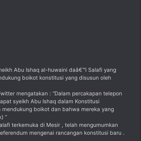
ikh Abu Ishaq al-huwaini daâ€™i Salafi yang
ukung boikot konstitusi yang disusun oleh
Twitter mengatakan : “Dalam percakapan telepon
pat syeikh Abu Ishaq dalam Konstitusi
 mendukung boikot dan bahwa mereka yang
) ”
alafi terkemuka di Mesir , telah mengumumkan
referendum mengenai rancangan konstitusi baru .