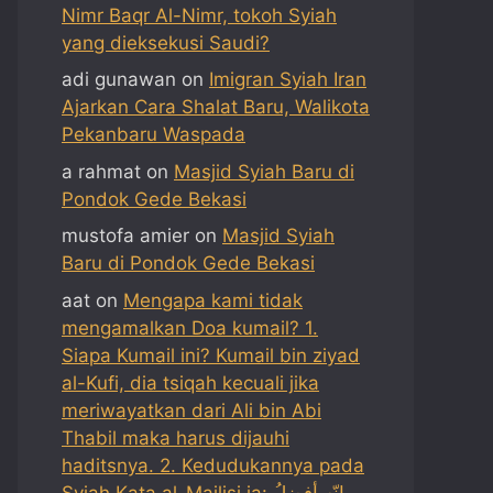
Nimr Baqr Al-Nimr, tokoh Syiah
yang dieksekusi Saudi?
adi gunawan
on
Imigran Syiah Iran
Ajarkan Cara Shalat Baru, Walikota
Pekanbaru Waspada
a rahmat
on
Masjid Syiah Baru di
Pondok Gede Bekasi
mustofa amier
on
Masjid Syiah
Baru di Pondok Gede Bekasi
aat
on
Mengapa kami tidak
mengamalkan Doa kumail? 1.
Siapa Kumail ini? Kumail bin ziyad
al-Kufi, dia tsiqah kecuali jika
meriwayatkan dari Ali bin Abi
Thabil maka harus dijauhi
haditsnya. 2. Kedudukannya pada
Syiah Kata al-Majlisi ia: إنّه أفضلُ