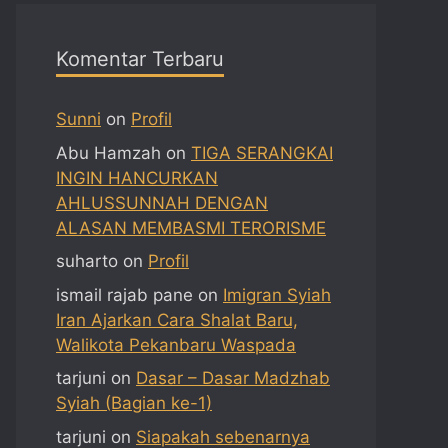
Komentar Terbaru
Sunni
on
Profil
Abu Hamzah
on
TIGA SERANGKAI
INGIN HANCURKAN
AHLUSSUNNAH DENGAN
ALASAN MEMBASMI TERORISME
suharto
on
Profil
ismail rajab pane
on
Imigran Syiah
Iran Ajarkan Cara Shalat Baru,
Walikota Pekanbaru Waspada
tarjuni
on
Dasar – Dasar Madzhab
Syiah (Bagian ke-1)
tarjuni
on
Siapakah sebenarnya