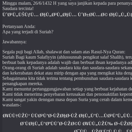
Minggu malam, 26/6/1432 H yang saya janjikan kepada para penany
Saudara tercinta!
ÙˆØ¹Ù„ÙŠÙƒÙ… Ø§Ù„Ø³Ù„Ø§Ù… ÙˆØ±Ø­Ù…Ø© Ø§Ù„Ù„Ù‡ 
Pertanyaan Anda:
Apa yang terjadi di Suriah?
Jawabannya:
Segala puji bagi Allah, shalawat dan salam atas Rasul-Nya Quran:
Suriah Bagi kaum Salafiyyin (ahlussunnah pengikut salaf Shalih), ter
berbuat baik kepadanya adalah wajib dan berbuat ihsan kepadanya ad
Orang-orang di Suriah adalah saudara kita dan saudara-saudara seka
dan kekerabatan dekat atau mirip dengan apa yang mengikat kita den
Sebagaimana kita tidak terima tentang pembunuhan saudara-saudara k
penangkapan mereka.
Kami menuntut pertanggungjawaban setiap yang berbuat kejahatan de
Kami tidak menerima penyebaran kerusakan dan penonaktifan kepen
Kami sangat yakin denngan masa depan Suria yang cerah dalam keme
wasalam-:
Ø¥ÙÙ†ÙŽÙ‘ ÙÙØ³Ù’Ø·ÙŽØ§Ø·ÙŽ Ø§Ù„Ù’Ù…ÙØ³Ù’Ù„
Ø¨ÙØ§Ù„Ù’ØºÙÙˆØ·ÙŽØ©Ù Ø¥ÙÙ„ÙŽÙ‰ Ø¬ÙŽØ
Ø¯ÙÙ…ÙŽØ´Ù’Ù‚Ù Ù…Ù