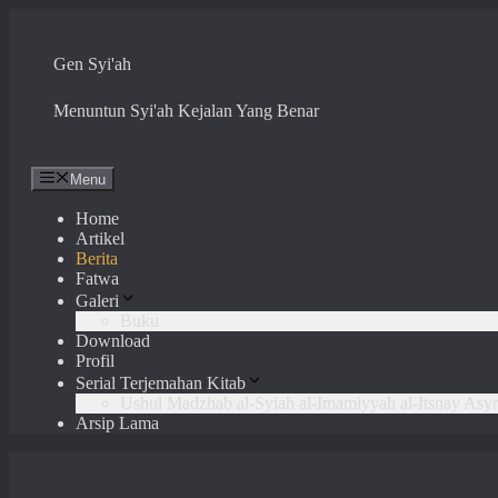
Skip
to
content
Gen Syi'ah
Menuntun Syi'ah Kejalan Yang Benar
Menu
Home
Artikel
Berita
Fatwa
Galeri
Buku
Download
Profil
Serial Terjemahan Kitab
Ushul Madzhab al-Syiah al-Imamiyyah al-Itsnay Asyr
Arsip Lama