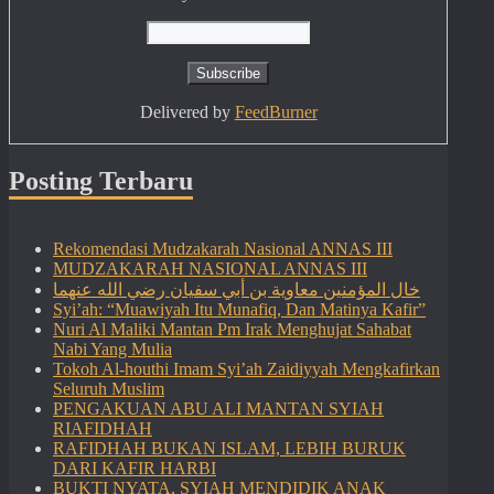
Delivered by
FeedBurner
Posting Terbaru
Rekomendasi Mudzakarah Nasional ANNAS III
MUDZAKARAH NASIONAL ANNAS III
خال المؤمنين معاوية بن أبي سفيان رضي الله عنهما
Syi’ah: “Muawiyah Itu Munafiq, Dan Matinya Kafir”
Nuri Al Maliki Mantan Pm Irak Menghujat Sahabat
Nabi Yang Mulia
Tokoh Al-houthi Imam Syi’ah Zaidiyyah Mengkafirkan
Seluruh Muslim
PENGAKUAN ABU ALI MANTAN SYIAH
RIAFIDHAH
RAFIDHAH BUKAN ISLAM, LEBIH BURUK
DARI KAFIR HARBI
BUKTI NYATA, SYIAH MENDIDIK ANAK