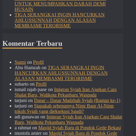
UNTUK MENUMPAHKAN DARAH DEMI
HUSAIN
TIGA SERANGKAI INGIN HANCURKAN
AHLUSSUNNAH DENGAN ALASAN
MEMBASMI TERORISME
Komentar Terbaru
Sunni
on
Profil
Abu Hamzah
on
TIGA SERANGKAI INGIN
HANCURKAN AHLUSSUNNAH DENGAN
ALASAN MEMBASMI TERORISME
suharto
on
Profil
ismail rajab pane
on
Imigran Syiah Iran Ajarkan Cara
Shalat Baru, Walikota Pekanbaru Waspada
tarjuni
on
Dasar – Dasar Madzhab Syiah (Bagian ke-1)
tarjuni
on
Siapakah sebenarnya Nimr Baqr Al-Nimr,
tokoh Syiah yang dieksekusi Saudi?
adi gunawan
on
Imigran Syiah Iran Ajarkan Cara Shalat
Baru, Walikota Pekanbaru Waspada
a rahmat
on
Masjid Syiah Baru di Pondok Gede Bekasi
mustofa amier
on
Masjid Syiah Baru di Pondok Gede