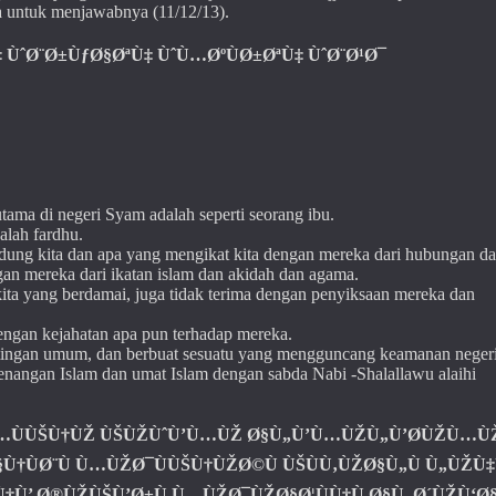
a untuk menjawabnya (11/12/13).
ÙˆØ¨Ø±ÙƒØ§ØªÙ‡ ÙˆÙ…ØºÙØ±ØªÙ‡ ÙˆØ¨Ø¹Ø¯
utama di negeri Syam adalah seperti seorang ibu.
alah fardhu.
ndung kita dan apa yang mengikat kita dengan mereka dari hubungan d
gan mereka dari ikatan islam dan akidah dan agama.
ita yang berdamai, juga tidak terima dengan penyiksaan mereka dan
ngan kejahatan apa pun terhadap mereka.
tingan umum, dan berbuat sesuatu yang mengguncang keamanan negeri
nangan Islam dan umat Islam dengan sabda Nabi -Shalallawu alaihi
ÙÙ…ÙÙŠÙ†ÙŽ ÙŠÙŽÙˆÙ’Ù…ÙŽ Ø§Ù„Ù’Ù…ÙŽÙ„Ù’Ø­ÙŽÙ…Ù
§Ù†ÙØ¨Ù Ù…ÙŽØ¯ÙÙŠÙ†ÙŽØ©Ù ÙŠÙÙ‚ÙŽØ§Ù„Ù Ù„ÙŽÙ
Ù†Ù’ Ø®ÙŽÙŠÙ’Ø±Ù Ù…ÙŽØ¯ÙŽØ§Ø¦ÙÙ†Ù Ø§Ù„Ø´ÙŽÙ‘Ø