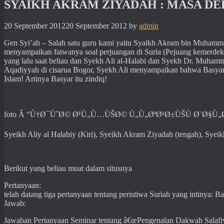
SYAIKH AKRAM ZIYADAH : MASA DEP
20 September 2012
20 September 2012
by
admin
Gen Syi’ah – Salah satu guru kami yaitu Syaikh Akram bin Muhamma
menyampaikan fatwanya soal perjuangan di Suria (Pejuang kemerdeka
yang lalu saat beliau dan Syekh Ali al-Halabi dan Syekh Dr. Mu
Aqadiyyah di cisarua Bogor, Syekh Ali menyampaikan bahwa Basyar as
Islam! Artinya Basyar itu zindiq!
foto Â “Ù†Ø¯ÙˆØ© Ø¹Ù„Ù…ÙŠØ© Ù„Ù„ØªØ¹Ø±ÙŠÙ Ø¨Ø§Ù
Syeikh Aliy al Halabiy (Kiri), Syeikh Akram Ziyadah (tengah), Sye
Berikut yang beliau muat dalam situsnya
Pertanyaan:
telah datang tiga pertanyaan tentang peristiwa Suriah yang intinya:
Jawab:
Jawaban Pertanyaan Seminar tentang â€œPengenalan Dakwah Salafiy