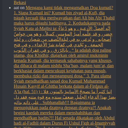
Bekasi
aat
on
Mengapa kami tidak mengamalkan Doa kumail?
1. Siapa Kumail ini? Kumail bin ziyad al-Kufi, dia
tsiqah kecuali jika meriwayatkan dari Ali bin Abi Thabil
maka harus dijauhi haditsnya. 2. Kedudukannya pada
Syiah Kata al-Majlisi ia: إنّه أفضلُ الأدعيةِ ، و هو دُعاءُ
خضر، و قد علّمه أميرُ المؤمنين كميلاً ، و هو من خواصّ
أصحابه . و يُدعى به في ليلةالنّصف مِن شعبان ، و ليلة
الجمعة . و يُجْدي في كفاية شرّ الأعداء ، و في فتح
بابالرّزق ، و في غفران الذّنوب . “ Ia adalah doa paling
utama, doa Khidhir, diajarkan oleh amirul mukminin
kepada Kumail, dia termasuk sahabatnya yang khusus,
dia dibaca di malam nishfu Sha’ban, malam jum’at, dan
berkhasiat dalam mencukupi kejahatan para musuh,
membuka rizki dan mengampuni dosa.” 3. Para ulama
Syiah mendhaifkan sanad doa Kumail Muhammad
Husain Kasyif al-Ghitha berkata dalam al-Firdaus al-
A’la (hal. 51) ) : إننا كثيراً ما نصححُ الأسانيدَ بالمتون فلا
يضرُ بهذا الدعاءِ الجليلِ ضعفُ سندهِ مع قوةِ متنهِ فقد دل
على ذاته بذاتهِ . Subhanallah!!! Bagaimana ia
menunjukkan pada dzatnya dengan dzatnya?! Apakah
begini kaedah mereka dalam menshahihkan dan
mendhaifkan hadits?!! Hal senada dikatakan oleh Abdul
hadi al-Fadhli dalam Durus Fi Ushul Fiqh al-Imamiyyah