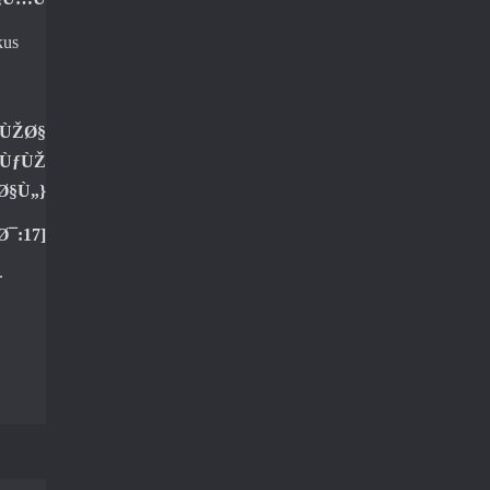
kus
…ÙŽØ§
ÙƒÙŽ
Ø§Ù„}
¯:17]
.