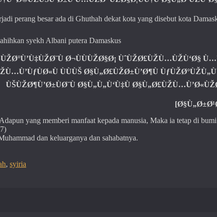
adi perang besar ada di Ghuthah dekat kota yang disebut kota Damas
hahihkan syekh Albani putera Damaskus
ŠÙŽØ°Ù’Ù‡ÙŽØ¨Ù Ø¬ÙÙÙŽØ§Ø¡ ÙˆÙŽØ£ÙŽÙ…ÙŽÙ‘Ø§ Ù
ŽÙ…Ù’ÙƒÙØ«Ù ÙÙÙŠ Ø§Ù„Ø£ÙŽØ±Ù’Ø¶Ù ÙƒÙŽØ°ÙŽÙ„Ù
ÙŠÙŽØ¶Ù’Ø±ÙØ¨Ù Ø§Ù„Ù„Ù‘Ù‡Ù Ø§Ù„Ø£ÙŽÙ…Ù’Ø«ÙŽ
[Ø§Ù„Ø±Ø¹Ø
; Adapun yang memberi manfaat kepada manusia, Maka ia tetap di bumi
7)
 Muhammad dan keluarganya dan sahabatnya.
ah
,
syiria