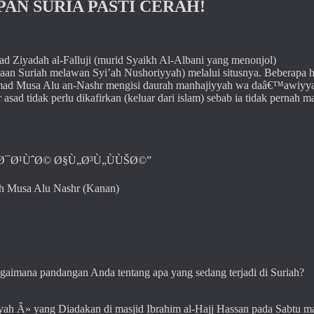
AN SURIA PASTI CERAH!
d Ziyadah al-Falluji (murid Syaikh Al-Albani yang menonjol)
an Suriah melawan Syi’ah Nushoriyyah) melalui situsnya. Beberapa h
hammad Musa Alu an-Nashr mengisi daurah manhajiyyah wa daâ€™awiyy
ad tidak perlu dikafirkan (keluar dari islam) sebab ia tidak pernah m
„Ø¯Ø¹ÙˆØ© Ø§Ù„Ø³Ù„ÙÙŠØ©”
ikh Musa Alu Nashr (Kanan)
 Bagaimana pandangan Anda tentang apa yang sedang terjadi di Suriah?
ah Â» yang Diadakan di masjid Ibrahim al-Hajj Hassan pada Sabtu m