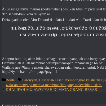
Â«Sesungguhnya markas (perkemahan) pasukan Muslim pada saat terj
dari sebaik-baik kota di Syam.â€
Diriwayatkan oleh Abu Dawud dan lain-lain dari Abu Darda dan dis
{ÙÙŽØ£ÙŽÙ…ÙŽÙ‘Ø§ Ø§Ù„Ø²ÙŽÙ‘Ø¨ÙŽØ¯Ù ÙÙŽÙ
ÙŠÙŽÙ†ÙÙŽØ¹Ù Ø§Ù„Ù†ÙŽÙ‘Ø§Ø³ÙŽ ÙÙŽÙŠÙ
Adapun buih itu, akan hilang sebagai sesuatu yang tak ada harganya
Demikianlah Allah membuat perumpamaan-perumpamaan (Al-Rad: 1
Wallahu aâ€™lam. Semoga shalawat dan salam tercurah untuk Nabi
http://ziyadeh.com/frontpage?page=4
Categories
Tags
Berita
alawiyyah
,
Bashar al-Assad
,
membongkar kejahatan syi
4 alasan mengapa mereka membuat film yang melecehkan islam.
KHALIFAH MU’AWWIYAH DI MATA ORANG BESAR!