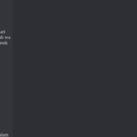
ari
ah wa
asuk
alam