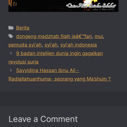
Categories
Berita
Tags
dongeng madzhab fiqih jaâ€™fari
,
mui
,
pemuda syi'ah
,
syi'ah
,
syi'ah indonesia
9 badan intelijen dunia ingin gagalkan
revolusi suria
Sayyidina Hassan ibnu Ali -
Radiallahuanhuma- seorang yang Ma’shum ?
Leave a Comment