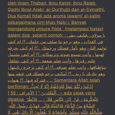
oleh imam Thabari, Ibnu Katsir, Ibnu Rajab,
Qadhi Ibnul Arabi, al-Qurthubi dan al-Syinqithi.
Doa Kumail tidak ada aroma jawami’ al-kalim
sebagaimana cirri khas Nabi i. Banyak
mengandung unsure I’tida` (melampaui batas)
dalam doa, seperti contoh: : يا مولاي…فكيف يبقى
في العذاب ، وهو يرجو ما سلف من حلمك..؟! ام كيف
تولمه النار، وهو يأمل فضلك ورحمتك ..؟! ام كيف يحرقه
لهيبها ، وأنت تسمع صوته وترىمكانه..؟! أم كيف بشتمل
عليه زفيرها ، وأنت تعلم ضعفة..؟! أم كيف يتقلقل
بيناطباقها ، وانت تعلم صدقه..؟! أم كيف تزجرة زبانيتها ،
وهو يناديك يا ربه ..؟! أمكيف يرجو فضلك في عتقه منها
، فتتركه فيها..؟! هيهات … Sementara Allah telah
berfirman: ادْعُوا رَبَّكُمْ تَضَرُّعًاوَخُفْيَةً إِنَّهُ لَا يُحِبُّ
الْمُعْتَدِينَ ” [ الأعراف : 55 ] . – ada sajak yang
dipaksa ‏عَنْ‏‏عِكْرِمَةَ ‏، ‏عَنْ ‏ ‏ابْنِ عَبَّاسٍ ‏‏قَالَ : … فَانْظُرْ ‏‏
السَّجْعَ ‏‏مِنْ الدُّعَاءِ فَاجْتَنِبْهُ فَإِنِّي عَهِدْتُ رَسُولَ اللَّهِ ‏
‏صَلَّىاللَّهُ عَلَيْهِ وَسَلَّمَ ‏ ‏وَأَصْحَابَهُ لَا يَفْعَلُونَ إِلَّا ذَلِكَ ‏‏يَعْنِي لَا