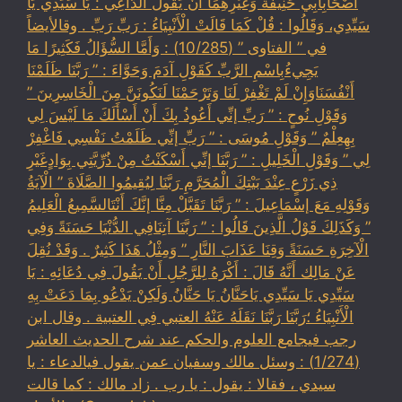
أَصْحَابِأَبِي حَنِيفَةَ وَغَيْرِهِمَا أَنْ يَقُولَ الدَّاعِي : يَا سَيِّدِي يَا
سَيِّدِي، وَقَالُوا : قُلْ كَمَا قَالَتْ الْأَنْبِيَاءُ : رَبِّ رَبِّ . وقالأيضاً
في ” الفتاوى ” (10/285) : وَأَمَّا السُّؤَالُ فَكَثِيرًا مَا
يَجِيءُبِاسْمِ الرَّبِّ كَقَوْلِ آدَمَ وَحَوَّاءَ : ” رَبَّنَا ظَلَمْنَا
أَنْفُسَنَاوَإِنْ لَمْ تَغْفِرْ لَنَا وَتَرْحَمْنَا لَنَكُونَنَّ مِنَ الْخَاسِرِينَ ”
وَقَوْلِ نُوحٍ : ” رَبِّ إنِّي أَعُوذُ بِكَ أَنْ أَسْأَلَكَ مَا لَيْسَ لِي
بِهِعِلْمٌ ” وَقَوْلِ مُوسَى : ” رَبِّ إنِّي ظَلَمْتُ نَفْسِي فَاغْفِرْ
لِي ” وَقَوْلِ الْخَلِيلِ : ” رَبَّنَا إنِّي أَسْكَنْتُ مِنْ ذُرِّيَّتِي بِوَادٍغَيْرِ
ذِي زَرْعٍ عِنْدَ بَيْتِكَ الْمُحَرَّمِ رَبَّنَا لِيُقِيمُوا الصَّلَاةَ ” الْآيَةُ
وَقَوْلِهِ مَعَ إسْمَاعِيلَ : ” رَبَّنَا تَقَبَّلْ مِنَّا إنَّكَ أَنْتَالسَّمِيعُ الْعَلِيمُ
” وَكَذَلِكَ قَوْلُ الَّذِينَ قَالُوا : ” رَبَّنَا آتِنَافِي الدُّنْيَا حَسَنَةً وَفِي
الْآخِرَةِ حَسَنَةً وَقِنَا عَذَابَ النَّارِ ” وَمِثْلُ هَذَا كَثِيرٌ . وَقَدْ نُقِلَ
عَنْ مَالِك أَنَّهُ قَالَ : أَكْرَهُ لِلرَّجُلِ أَنْ يَقُولَ فِي دُعَائِهِ : يَا
سَيِّدِي يَا سَيِّدِي يَاحَنَّانُ يَا حَنَّانُ وَلَكِنْ يَدْعُو بِمَا دَعَتْ بِهِ
الْأَنْبِيَاءُ ؛رَبَّنَا رَبَّنَا نَقَلَهُ عَنْهُ العتبي فِي العتبية . وقال ابن
رجب فيجامع العلوم والحكم عند شرح الحديث العاشر
(1/274) : وسئل مالك وسفيان عمن يقول فيالدعاء : يا
سيدي ، فقالا : يقول : يا رب . زاد مالك : كما قالت