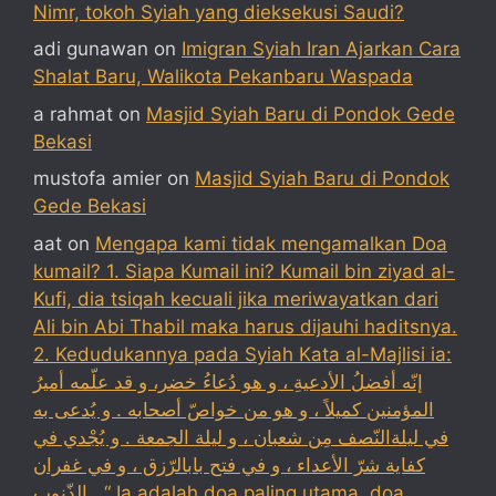
Nimr, tokoh Syiah yang dieksekusi Saudi?
adi gunawan
on
Imigran Syiah Iran Ajarkan Cara
Shalat Baru, Walikota Pekanbaru Waspada
a rahmat
on
Masjid Syiah Baru di Pondok Gede
Bekasi
mustofa amier
on
Masjid Syiah Baru di Pondok
Gede Bekasi
aat
on
Mengapa kami tidak mengamalkan Doa
kumail? 1. Siapa Kumail ini? Kumail bin ziyad al-
Kufi, dia tsiqah kecuali jika meriwayatkan dari
Ali bin Abi Thabil maka harus dijauhi haditsnya.
2. Kedudukannya pada Syiah Kata al-Majlisi ia:
إنّه أفضلُ الأدعيةِ ، و هو دُعاءُ خضر، و قد علّمه أميرُ
المؤمنين كميلاً ، و هو من خواصّ أصحابه . و يُدعى به
في ليلةالنّصف مِن شعبان ، و ليلة الجمعة . و يُجْدي في
كفاية شرّ الأعداء ، و في فتح بابالرّزق ، و في غفران
الذّنوب . “ Ia adalah doa paling utama, doa