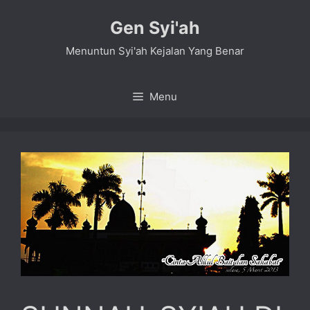
Skip
Gen Syi'ah
to
content
Menuntun Syi'ah Kejalan Yang Benar
Menu