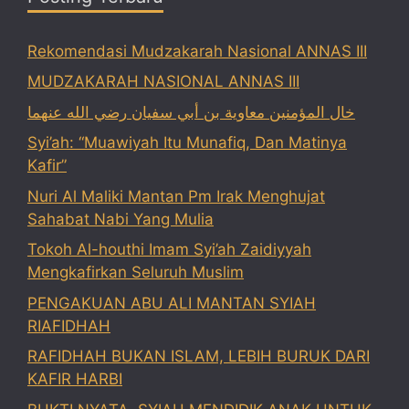
Rekomendasi Mudzakarah Nasional ANNAS III
MUDZAKARAH NASIONAL ANNAS III
خال المؤمنين معاوية بن أبي سفيان رضي الله عنهما
Syi’ah: “Muawiyah Itu Munafiq, Dan Matinya
Kafir”
Nuri Al Maliki Mantan Pm Irak Menghujat
Sahabat Nabi Yang Mulia
Tokoh Al-houthi Imam Syi’ah Zaidiyyah
Mengkafirkan Seluruh Muslim
PENGAKUAN ABU ALI MANTAN SYIAH
RIAFIDHAH
RAFIDHAH BUKAN ISLAM, LEBIH BURUK DARI
KAFIR HARBI