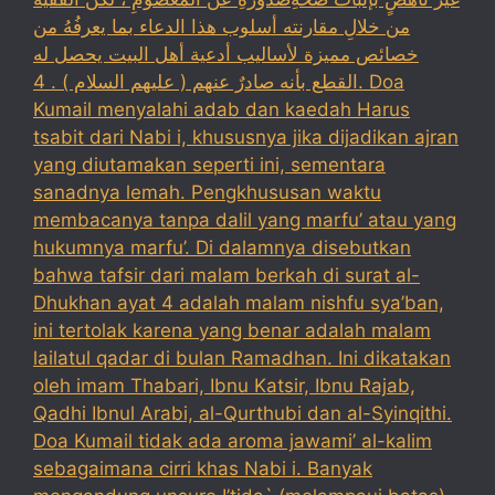
من خلالِ مقارنته أسلوب هذا الدعاء بما يعرفُهُ من
خصائص مميزة لأساليب أدعية أهل البيت يحصل له
القطع بأنه صادرٌ عنهم ( عليهم السلام ) . 4. Doa
Kumail menyalahi adab dan kaedah Harus
tsabit dari Nabi i, khususnya jika dijadikan ajran
yang diutamakan seperti ini, sementara
sanadnya lemah. Pengkhususan waktu
membacanya tanpa dalil yang marfu’ atau yang
hukumnya marfu’. Di dalamnya disebutkan
bahwa tafsir dari malam berkah di surat al-
Dhukhan ayat 4 adalah malam nishfu sya’ban,
ini tertolak karena yang benar adalah malam
lailatul qadar di bulan Ramadhan. Ini dikatakan
oleh imam Thabari, Ibnu Katsir, Ibnu Rajab,
Qadhi Ibnul Arabi, al-Qurthubi dan al-Syinqithi.
Doa Kumail tidak ada aroma jawami’ al-kalim
sebagaimana cirri khas Nabi i. Banyak