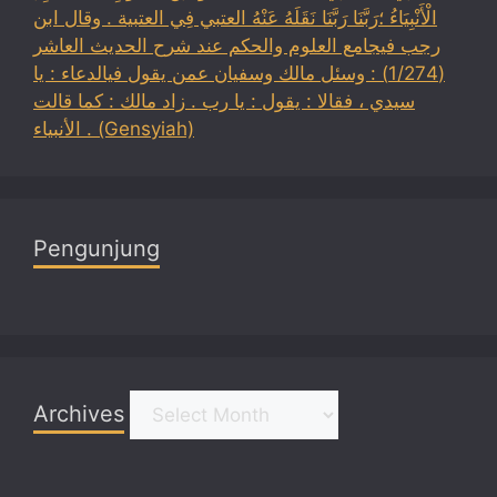
الْأَنْبِيَاءُ ؛رَبَّنَا رَبَّنَا نَقَلَهُ عَنْهُ العتبي فِي العتبية . وقال ابن
رجب فيجامع العلوم والحكم عند شرح الحديث العاشر
(1/274) : وسئل مالك وسفيان عمن يقول فيالدعاء : يا
سيدي ، فقالا : يقول : يا رب . زاد مالك : كما قالت
الأنبياء . (Gensyiah)
Pengunjung
Archives
Archives