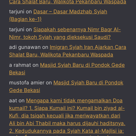
Cara Shalat Baru, Walikota Pekanbaru Waspada
tarjuni
on
Dasar – Dasar Madzhab Syiah
(Bagian ke-1)
tarjuni
on
Siapakah sebenarnya Nimr Baqr Al-
Nimr, tokoh Syiah yang dieksekusi Saudi?
adi gunawan
on
Imigran Syiah Iran Ajarkan Cara
Shalat Baru, Walikota Pekanbaru Waspada
a rahmat
on
Masjid Syiah Baru di Pondok Gede
Bekasi
mustofa amier
on
Masjid Syiah Baru di Pondok
Gede Bekasi
aat
on
Mengapa kami tidak mengamalkan Doa
kumail? 1. Siapa Kumail ini? Kumail bin ziyad al-
Kufi, dia tsiqah kecuali jika meriwayatkan dari
Ali bin Abi Thabil maka harus dijauhi haditsnya.
2. Kedudukannya pada Syiah Kata al-Majlisi ia: