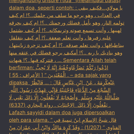
mengandung unsure I’tida` (melampaui batas)
dalam doa, seperti contoh: : يا مولاي…فكيف يبقى
في العذاب ، وهو يرجو ما سلف من حلمك..؟! ام كيف
تولمه النار، وهو يأمل فضلك ورحمتك ..؟! ام كيف يحرقه
لهيبها ، وأنت تسمع صوته وترىمكانه..؟! أم كيف بشتمل
عليه زفيرها ، وأنت تعلم ضعفة..؟! أم كيف يتقلقل
بيناطباقها ، وانت تعلم صدقه..؟! أم كيف تزجرة زبانيتها ،
وهو يناديك يا ربه ..؟! أمكيف يرجو فضلك في عتقه منها
، فتتركه فيها..؟! هيهات … Sementara Allah telah
berfirman: ادْعُوا رَبَّكُمْ تَضَرُّعًاوَخُفْيَةً إِنَّهُ لَا يُحِبُّ
الْمُعْتَدِينَ ” [ الأعراف : 55 ] . – ada sajak yang
dipaksa ‏عَنْ‏‏عِكْرِمَةَ ‏، ‏عَنْ ‏ ‏ابْنِ عَبَّاسٍ ‏‏قَالَ : … فَانْظُرْ ‏‏
السَّجْعَ ‏‏مِنْ الدُّعَاءِ فَاجْتَنِبْهُ فَإِنِّي عَهِدْتُ رَسُولَ اللَّهِ ‏
‏صَلَّىاللَّهُ عَلَيْهِ وَسَلَّمَ ‏ ‏وَأَصْحَابَهُ لَا يَفْعَلُونَ إِلَّا ذَلِكَ ‏‏يَعْنِي لَا
يَفْعَلُونَ إِلَّا ذَلِكَ ‏ ‏الِاجْتِنَابَ . رواه البخاري (6337) .
Lafazh sayyidi dalam doa juga dipersoalkan
oleh para ulama. قال شيخُ الإسلامِ ابنُ تيميةَ في ”
الفتاوى ” (1/207) : وَقَدْ كَرِهَ مَالِكٌ وَابْنُ أَبِي عِمْرَانَ مِنْ