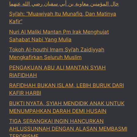
خال المؤمنين معاوية بن أبي سفيان رضي الله عنهما
Syi’ah: “Muawiyah Itu Munafiq, Dan Matinya
Kafir”
Nuri Al Maliki Mantan Pm Irak Menghujat
Sahabat Nabi Yang Mulia
Tokoh Al-houthi Imam Syi’ah Zaidiyyah
Mengkafirkan Seluruh Muslim
PENGAKUAN ABU ALI MANTAN SYIAH
RIAFIDHAH
RAFIDHAH BUKAN ISLAM, LEBIH BURUK DARI
KAFIR HARBI
BUKTI NYATA, SYIAH MENDIDIK ANAK UNTUK
MENUMPAHKAN DARAH DEMI HUSAIN
TIGA SERANGKAI INGIN HANCURKAN
AHLUSSUNNAH DENGAN ALASAN MEMBASMI
TERORISME