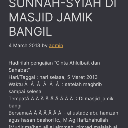
SUNNAH-SYIAH DI
MASJID JAMIK
BANGIL
4 March 2013
by
admin
Hadirilah pengajian “Cinta Ahlulbait dan
Sahabat”
Hari/Taggal : hari selasa, 5 Maret 2013
Waktu Â Â Â Â Â Â : setelah maghrib
sampai selesai
TempatÂ Â Â Â Â Â Â Â Â Â : Di masjid jamik
bangil
BersamaÂ Â Â Â Â Â Â : al ustadz abu hamzah
agus hasan bashori lc., M.Ag Hafizhahullah
(Mudir ma’had ali al aimmah, pimred majalah al