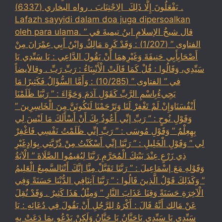
يَفْعَلُونَ إِلَّا ذَلِكَ ‏ ‏الِاجْتِنَابَ . رواه البخاري (6337) .
Lafazh sayyidi dalam doa juga dipersoalkan
oleh para ulama. قال شيخُ الإسلامِ ابنُ تيميةَ في ”
الفتاوى ” (1/207) : وَقَدْ كَرِهَ مَالِكٌ وَابْنُ أَبِي عِمْرَانَ مِنْ
أَصْحَابِأَبِي حَنِيفَةَ وَغَيْرِهِمَا أَنْ يَقُولَ الدَّاعِي : يَا سَيِّدِي يَا
سَيِّدِي، وَقَالُوا : قُلْ كَمَا قَالَتْ الْأَنْبِيَاءُ : رَبِّ رَبِّ . وقالأيضاً
في ” الفتاوى ” (10/285) : وَأَمَّا السُّؤَالُ فَكَثِيرًا مَا
يَجِيءُبِاسْمِ الرَّبِّ كَقَوْلِ آدَمَ وَحَوَّاءَ : ” رَبَّنَا ظَلَمْنَا
أَنْفُسَنَاوَإِنْ لَمْ تَغْفِرْ لَنَا وَتَرْحَمْنَا لَنَكُونَنَّ مِنَ الْخَاسِرِينَ ”
وَقَوْلِ نُوحٍ : ” رَبِّ إنِّي أَعُوذُ بِكَ أَنْ أَسْأَلَكَ مَا لَيْسَ لِي
بِهِعِلْمٌ ” وَقَوْلِ مُوسَى : ” رَبِّ إنِّي ظَلَمْتُ نَفْسِي فَاغْفِرْ
لِي ” وَقَوْلِ الْخَلِيلِ : ” رَبَّنَا إنِّي أَسْكَنْتُ مِنْ ذُرِّيَّتِي بِوَادٍغَيْرِ
ذِي زَرْعٍ عِنْدَ بَيْتِكَ الْمُحَرَّمِ رَبَّنَا لِيُقِيمُوا الصَّلَاةَ ” الْآيَةُ
وَقَوْلِهِ مَعَ إسْمَاعِيلَ : ” رَبَّنَا تَقَبَّلْ مِنَّا إنَّكَ أَنْتَالسَّمِيعُ الْعَلِيمُ
” وَكَذَلِكَ قَوْلُ الَّذِينَ قَالُوا : ” رَبَّنَا آتِنَافِي الدُّنْيَا حَسَنَةً وَفِي
الْآخِرَةِ حَسَنَةً وَقِنَا عَذَابَ النَّارِ ” وَمِثْلُ هَذَا كَثِيرٌ . وَقَدْ نُقِلَ
عَنْ مَالِك أَنَّهُ قَالَ : أَكْرَهُ لِلرَّجُلِ أَنْ يَقُولَ فِي دُعَائِهِ : يَا
سَيِّدِي يَا سَيِّدِي يَاحَنَّانُ يَا حَنَّانُ وَلَكِنْ يَدْعُو بِمَا دَعَتْ بِهِ