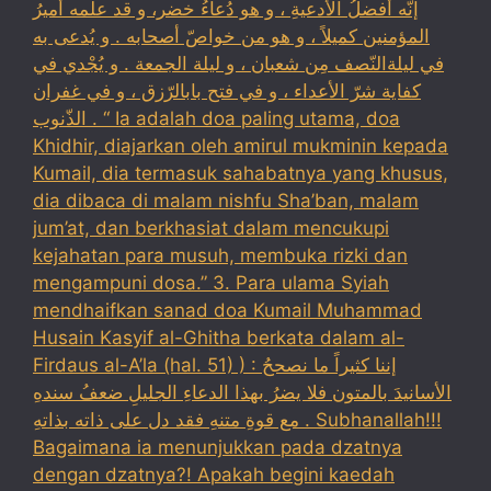
إنّه أفضلُ الأدعيةِ ، و هو دُعاءُ خضر، و قد علّمه أميرُ
المؤمنين كميلاً ، و هو من خواصّ أصحابه . و يُدعى به
في ليلةالنّصف مِن شعبان ، و ليلة الجمعة . و يُجْدي في
كفاية شرّ الأعداء ، و في فتح بابالرّزق ، و في غفران
الذّنوب . “ Ia adalah doa paling utama, doa
Khidhir, diajarkan oleh amirul mukminin kepada
Kumail, dia termasuk sahabatnya yang khusus,
dia dibaca di malam nishfu Sha’ban, malam
jum’at, dan berkhasiat dalam mencukupi
kejahatan para musuh, membuka rizki dan
mengampuni dosa.” 3. Para ulama Syiah
mendhaifkan sanad doa Kumail Muhammad
Husain Kasyif al-Ghitha berkata dalam al-
Firdaus al-A’la (hal. 51) ) : إننا كثيراً ما نصححُ
الأسانيدَ بالمتون فلا يضرُ بهذا الدعاءِ الجليلِ ضعفُ سندهِ
مع قوةِ متنهِ فقد دل على ذاته بذاتهِ . Subhanallah!!!
Bagaimana ia menunjukkan pada dzatnya
dengan dzatnya?! Apakah begini kaedah