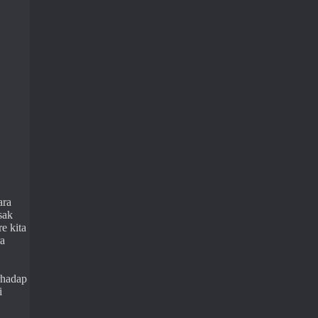
ara
sak
e kita
ra
rhadap
i