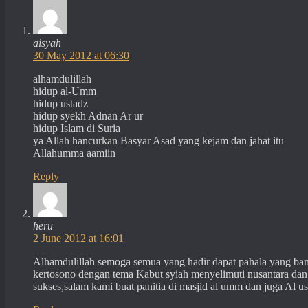
aisyah
30 May 2012 at 06:30
alhamdulillah
hidup al-Umm
hidup ustadz
hidup syekh Adnan Ar ur
hidup Islam di Suria
ya Allah hancurkan Basyar Asad yang kejam dan jahat itu
Allahumma aamiin
Reply
heru
2 June 2012 at 16:01
Alhamdulillah semoga semua yang hadir dapat pahala yang ban
kertosono dengan tema Kabut syiah menyelimuti nusantara da
sukses,salam kami buat panitia di masjid al umm dan juga Al u