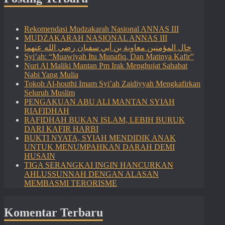
Rekomendasi Mudzakarah Nasional ANNAS III
MUDZAKARAH NASIONAL ANNAS III
خال المؤمنين معاوية بن أبي سفيان رضي الله عنهما
Syi’ah: “Muawiyah Itu Munafiq, Dan Matinya Kafir”
Nuri Al Maliki Mantan Pm Irak Menghujat Sahabat
Nabi Yang Mulia
Tokoh Al-houthi Imam Syi’ah Zaidiyyah Mengkafirkan
Seluruh Muslim
PENGAKUAN ABU ALI MANTAN SYIAH
RIAFIDHAH
RAFIDHAH BUKAN ISLAM, LEBIH BURUK
DARI KAFIR HARBI
BUKTI NYATA, SYIAH MENDIDIK ANAK
UNTUK MENUMPAHKAN DARAH DEMI
HUSAIN
TIGA SERANGKAI INGIN HANCURKAN
AHLUSSUNNAH DENGAN ALASAN
MEMBASMI TERORISME
Komentar Terbaru