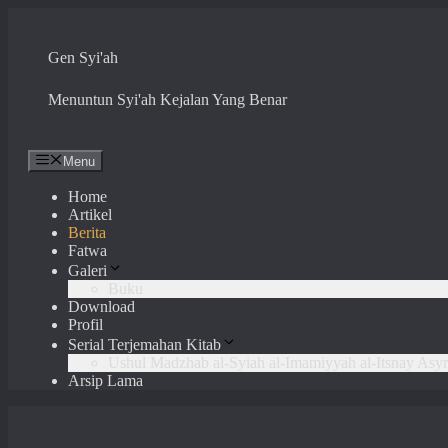
Skip
to
content
Gen Syi'ah
Menuntun Syi'ah Kejalan Yang Benar
Menu
Home
Artikel
Berita
Fatwa
Galeri
Buku
Download
Profil
Serial Terjemahan Kitab
Ushul Madzhab al-Syiah al-Imamiyyah al-Itsnay Asyr
Arsip Lama