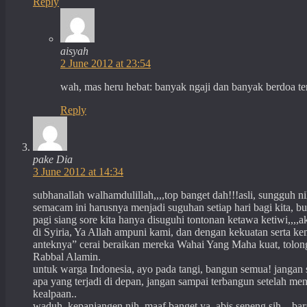
Reply
aisyah
2 June 2012 at 23:54
wah, mas heru hebat: banyak ngaji dan banyak berdoa t
Reply
pake Dia
3 June 2012 at 14:34
subhanallah walhamdulillah,,,,top banget dah!!!asli, sungguh 
semacam ini harusnya menjadi suguhan setiap hari bagi kita, 
pagi siang sore kita hanya disuguhi tontonan ketawa ketiwi,,,,
di Syiria, Ya Allah ampuni kami, dan dengan kekuatan serta 
anteknya” cerai beraikan mereka Wahai Yang Maha kuat, tolong
Rabbal Alamin.
untuk warga Indonesia, ayo pada tangi, bangun semua! jangan s
apa yang terjadi di depan, jangan sampai terbangun setelah m
kealpaan..
waduh, kepanjangen nih, maaf banget ya, abis seneng sih…bar