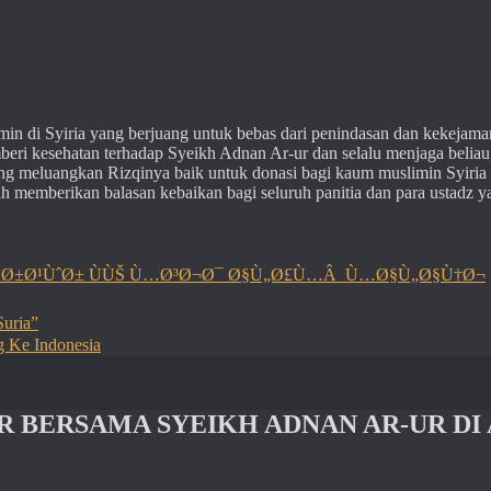
n di Syiria yang berjuang untuk bebas dari penindasan dan kekejama
beri kesehatan terhadap Syeikh Adnan Ar-ur dan selalu menjaga beliau
g meluangkan Rizqinya baik untuk donasi bagi kaum muslimin Syiria
ah memberikan balasan kebaikan bagi seluruh panitia dan para ustadz y
¹Ø±Ø¹ÙˆØ± ÙÙŠ Ù…Ø³Ø¬Ø¯ Ø§Ù„Ø£Ù…Â Ù…Ø§Ù„Ø§Ù†Ø¬
Suria”
g Ke Indonesia
BAR BERSAMA SYEIKH ADNAN AR-UR DI