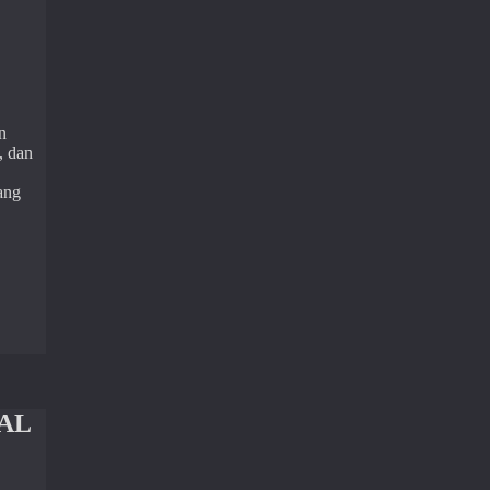
n
, dan
ang
 AL