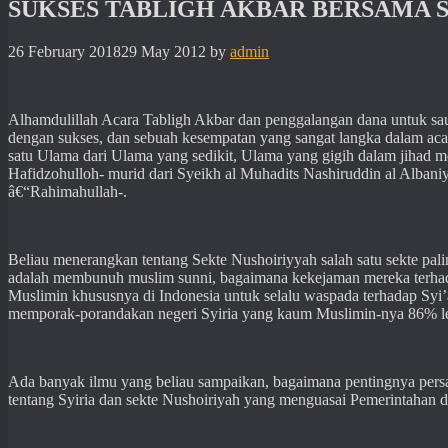
SUKSES TABLIGH AKBAR BERSAMA S
26 February 2018
29 May 2012
by
admin
Alhamdulillah Acara Tabligh Akbar dan penggalangan dana untuk sa
dengan sukses, dan sebuah kesempatan yang sangat langka dalam acara
satu Ulama dari Ulama yang sedikit, Ulama yang gigih dalam jihad 
Hafidzohulloh- murid dari Syeikh al Muhadits Nashiruddin al Alban
â€“Rahimahullah-.
Beliau menerangkan tentang Sekte Nushoiriyyah salah satu sekte pal
adalah membunuh muslim sunni, bagaimana kekejaman mereka terhad
Muslimin khususnya di Indonesia untuk selalu waspada terhadap Syi
memporak-porandakan negeri Syiria yang kaum Muslimin-nya 86% leb
Ada banyak ilmu yang beliau sampaikan, bagaimana pentingnya persa
tentang Syiria dan sekte Nushoiriyah yang menguasai Pemerintahan di