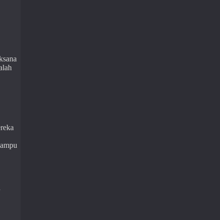
ksana
alah
ereka
 mampu
n