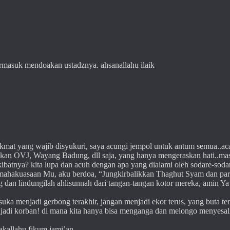
ermasuk mendoakan ustadznya. ahsanallahu ilaik
nikmat yang wajib disyukuri, saya acungi jempol untuk antum semua..ac
bukan OVJ, Wayang Badung, dll saja, yang hanya mengeraskan hati..ma
akibatnya? kita lupa dan acuh dengan apa yang dialami oleh sodare-sodar
kemahakuasaan Mu, aku berdoa, “Jungkirbalikkan Thaghut Syam dan pa
 dan lindungilah ahlisunnah dari tangan-tangan kotor mereka, amin Ya
uka menjadi gerbong terakhir, jangan menjadi ekor terus, yang buta te
enjadi korban! di mana kita hanya bisa menganga dan melongo menyesal
akallahu fikum jami’an