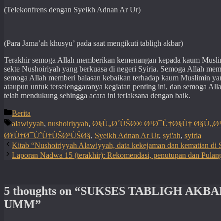
(Telekonfrens dengan Syeikh Adnan Ar Ur)
(Para Jama’ah khusyu’ pada saat mengikuti tabligh akbar)
Terakhir semoga Allah memberikan kemenangan kepada kaum Muslimi
sekte Nushoiriyah yang berkuasa di negeri Syiria. Semoga Allah mem
semoga Allah memberi balasan kebaikan terhadap kaum Muslimin yan
ataupun untuk terselenggaranya kegiatan penting ini, dan semoga All
telah mendukung sehingga acara ini terlaksana dengan baik.
Categories
Berita
Tags
alawiyyah
,
nushoiriyyah
,
Ø§Ù„Ø´ÙŠØ® Ø¹Ø¯Ù†Ø§Ù† Ø§Ù„Ø
Ø¥Ù†Ø¯ÙˆÙ†ÙŠØ³ÙŠØ§
,
Syeikh Adnan Ar Ur
,
syi'ah
,
syiria
Kitab “Nushoiriyyah Alawiyyah, data kekejaman dan kematian di 
Laporan Nadwa 15 (terakhir): Rekomendasi, penutupan dan Pulan
5 thoughts on “SUKSES TABLIGH AK
UMM”