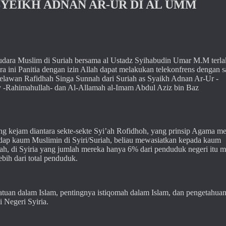
YEIKH ADNAN AR-UR DI AL UMM
udara Muslim di Suriah bersama al Ustadz Syihabudin Umar M.M terla
 ini Panitia dengan izin Allah dapat melakukan telekonfrens dengan s
melawan Rafidhah Singa Sunnah dari Suriah as Syaikh Adnan Ar-Ur -
iy -Rahimahullah- dan Al-Allamah al-Imam Abdul Aziz bin Baz
ing kejam diantara sekte-sekte Syi’ah Rofidhoh, yang prinsip Agama m
ap kaum Muslimin di Syiri/Suriah, beliau mewasiatkan kepada kaum
’ah, di Syiria yang jumlah mereka hanya 6% dari penduduk negeri itu
ih dari total penduduk.
tuan dalam Islam, pentingnya istiqomah dalam Islam, dan pengetahua
 Negeri Syiria.