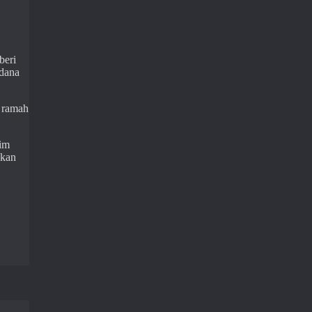
beri
rdana
n ramah
lim
ukan