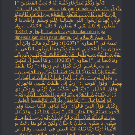
ادْعُوا رَبَّكُمْ تَضَرُّعًاوَخُفْيَةً إِنَّهُ لَا يُحِبُّ الْمُعْتَدِينَ ” [
الأعراف : 55 ] . – ada sajak yang dipaksa ‏عَنْ‏‏عِكْرِمَةَ ‏، ‏عَنْ
‏ ‏ابْنِ عَبَّاسٍ ‏‏قَالَ : … فَانْظُرْ ‏‏ السَّجْعَ ‏‏مِنْ الدُّعَاءِ فَاجْتَنِبْهُ
فَإِنِّي عَهِدْتُ رَسُولَ اللَّهِ ‏ ‏صَلَّىاللَّهُ عَلَيْهِ وَسَلَّمَ ‏ ‏وَأَصْحَابَهُ لَا
يَفْعَلُونَ إِلَّا ذَلِكَ ‏‏يَعْنِي لَا يَفْعَلُونَ إِلَّا ذَلِكَ ‏ ‏الِاجْتِنَابَ . رواه
البخاري (6337) . Lafazh sayyidi dalam doa juga
dipersoalkan oleh para ulama. قال شيخُ الإسلامِ ابنُ
تيميةَ في ” الفتاوى ” (1/207) : وَقَدْ كَرِهَ مَالِكٌ وَابْنُ أَبِي
عِمْرَانَ مِنْ أَصْحَابِأَبِي حَنِيفَةَ وَغَيْرِهِمَا أَنْ يَقُولَ الدَّاعِي : يَا
سَيِّدِي يَا سَيِّدِي، وَقَالُوا : قُلْ كَمَا قَالَتْ الْأَنْبِيَاءُ : رَبِّ رَبِّ .
وقالأيضاً في ” الفتاوى ” (10/285) : وَأَمَّا السُّؤَالُ فَكَثِيرًا
مَا يَجِيءُبِاسْمِ الرَّبِّ كَقَوْلِ آدَمَ وَحَوَّاءَ : ” رَبَّنَا ظَلَمْنَا
أَنْفُسَنَاوَإِنْ لَمْ تَغْفِرْ لَنَا وَتَرْحَمْنَا لَنَكُونَنَّ مِنَ الْخَاسِرِينَ ”
وَقَوْلِ نُوحٍ : ” رَبِّ إنِّي أَعُوذُ بِكَ أَنْ أَسْأَلَكَ مَا لَيْسَ لِي
بِهِعِلْمٌ ” وَقَوْلِ مُوسَى : ” رَبِّ إنِّي ظَلَمْتُ نَفْسِي فَاغْفِرْ لِي
” وَقَوْلِ الْخَلِيلِ : ” رَبَّنَا إنِّي أَسْكَنْتُ مِنْ ذُرِّيَّتِي بِوَادٍغَيْرِ ذِي
زَرْعٍ عِنْدَ بَيْتِكَ الْمُحَرَّمِ رَبَّنَا لِيُقِيمُوا الصَّلَاةَ ” الْآيَةُ وَقَوْلِهِ
مَعَ إسْمَاعِيلَ : ” رَبَّنَا تَقَبَّلْ مِنَّا إنَّكَ أَنْتَالسَّمِيعُ الْعَلِيمُ ”
وَكَذَلِكَ قَوْلُ الَّذِينَ قَالُوا : ” رَبَّنَا آتِنَافِي الدُّنْيَا حَسَنَةً وَفِي
الْآخِرَةِ حَسَنَةً وَقِنَا عَذَابَ النَّارِ ” وَمِثْلُ هَذَا كَثِيرٌ . وَقَدْ نُقِلَ
عَنْ مَالِك أَنَّهُ قَالَ : أَكْرَهُ لِلرَّجُلِ أَنْ يَقُولَ فِي دُعَائِهِ : يَا
سَيِّدِي يَا سَيِّدِي يَاحَنَّانُ يَا حَنَّانُ وَلَكِنْ يَدْعُو بِمَا دَعَتْ بِهِ
الْأَنْبِيَاءُ ؛رَبَّنَا رَبَّنَا نَقَلَهُ عَنْهُ العتبي فِي العتبية . وقال ابن
رجب فيجامع العلوم والحكم عند شرح الحديث العاشر