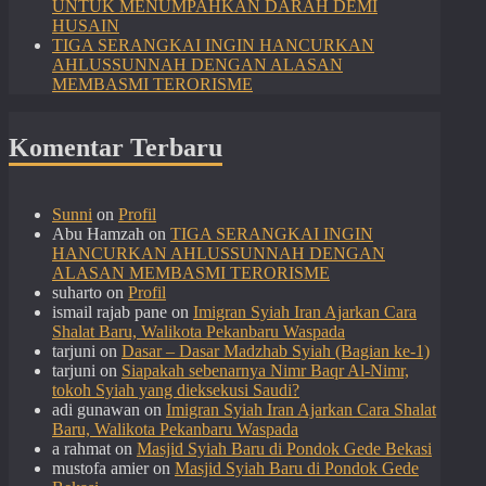
UNTUK MENUMPAHKAN DARAH DEMI
HUSAIN
TIGA SERANGKAI INGIN HANCURKAN
AHLUSSUNNAH DENGAN ALASAN
MEMBASMI TERORISME
Komentar Terbaru
Sunni
on
Profil
Abu Hamzah
on
TIGA SERANGKAI INGIN
HANCURKAN AHLUSSUNNAH DENGAN
ALASAN MEMBASMI TERORISME
suharto
on
Profil
ismail rajab pane
on
Imigran Syiah Iran Ajarkan Cara
Shalat Baru, Walikota Pekanbaru Waspada
tarjuni
on
Dasar – Dasar Madzhab Syiah (Bagian ke-1)
tarjuni
on
Siapakah sebenarnya Nimr Baqr Al-Nimr,
tokoh Syiah yang dieksekusi Saudi?
adi gunawan
on
Imigran Syiah Iran Ajarkan Cara Shalat
Baru, Walikota Pekanbaru Waspada
a rahmat
on
Masjid Syiah Baru di Pondok Gede Bekasi
mustofa amier
on
Masjid Syiah Baru di Pondok Gede