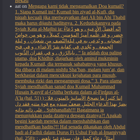
Bekasi
aat
on
Mengapa kami tidak mengamalkan Doa kumail?
1. Siapa Kumail ini? Kumail bin ziyad al-Kufi, dia
tsiqah kecuali jika meriwayatkan dari Ali bin Abi Thabil
maka harus dijauhi haditsnya. 2. Kedudukannya pada
Syiah Kata al-Majlisi ia: إنّه أفضلُ الأدعيةِ ، و هو دُعاءُ
خضر، و قد علّمه أميرُ المؤمنين كميلاً ، و هو من خواصّ
أصحابه . و يُدعى به في ليلةالنّصف مِن شعبان ، و ليلة
الجمعة . و يُجْدي في كفاية شرّ الأعداء ، و في فتح
بابالرّزق ، و في غفران الذّنوب . “ Ia adalah doa paling
utama, doa Khidhir, diajarkan oleh amirul mukminin
kepada Kumail, dia termasuk sahabatnya yang khusus,
dia dibaca di malam nishfu Sha’ban, malam jum’at, dan
berkhasiat dalam mencukupi kejahatan para musuh,
membuka rizki dan mengampuni dosa.” 3. Para ulama
Syiah mendhaifkan sanad doa Kumail Muhammad
Husain Kasyif al-Ghitha berkata dalam al-Firdaus al-
A’la (hal. 51) ) : إننا كثيراً ما نصححُ الأسانيدَ بالمتون فلا
يضرُ بهذا الدعاءِ الجليلِ ضعفُ سندهِ مع قوةِ متنهِ فقد دل
على ذاته بذاتهِ . Subhanallah!!! Bagaimana ia
menunjukkan pada dzatnya dengan dzatnya?! Apakah
begini kaedah mereka dalam menshahihkan dan
mendhaifkan hadits?!! Hal senada dikatakan oleh Abdul
hadi al-Fadhli dalam Durus Fi Ushul Fiqh al-Imamiyyah
(hal. 258): : أمثالُ دعاءِ كميلِ فإن سندَهَ غيرُ ناهضٍ