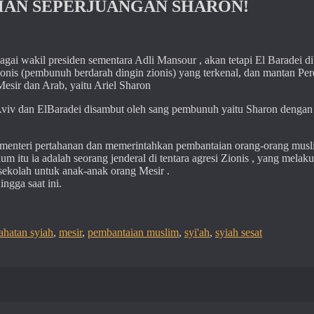
MAN SEPERJUANGAN SHARON!
ai wakil presiden sementara Adli Mansour , akan tetapi El Baradei di
Zionis (pembunuh berdarah dingin zionis) yang terkenal, dan mantan Pe
esir dan Arab, yaitu Ariel Sharon
 Aviv dan ElBaradei disambut oleh sang pembunuh yaitu Sharon denga
i menteri pertahanan dan memerintahkan pembantaian orang-orang mus
um itu ia adalah seorang jenderal di tentara agresi Zionis , yang melak
ekolah untuk anak-anak orang Mesir .
ingga saat ini.
hatan syiah
,
mesir
,
pembantaian muslim
,
syi'ah
,
syiah sesat