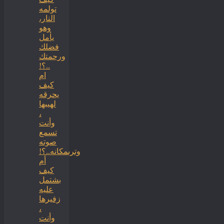
تولمه
النار،
وهو
يأمل
فضلك
ورحمتك
..؟!
ام
كيف
يحرقه
لهيبها
،
وأنت
تسمع
صوته
وترىمكانه..؟!
أم
كيف
بشتمل
عليه
زفيرها
،
وأنت