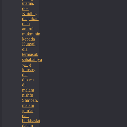
utama,
doa
Khidhir,
diajarkan
oleh
amirul
mukminin
kepada
Kumail,
dia
termasuk
sahabatnya
yang
khusus,
dia
dibaca
di
malam
nishfu
Sha’ban,
malam
jum’at,
dan
berkhasiat
dalam