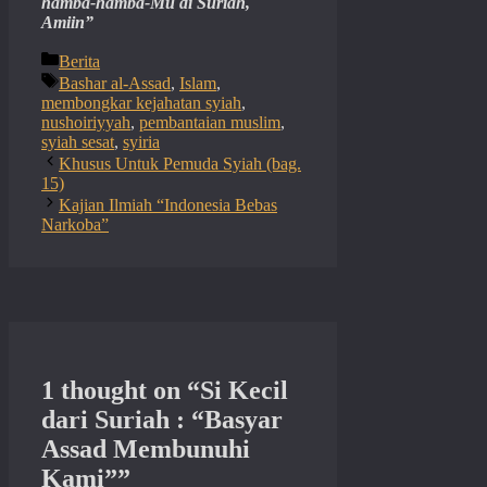
hamba-hamba-Mu di Suriah,
Amiin”
Categories
Berita
Tags
Bashar al-Assad
,
Islam
,
membongkar kejahatan syiah
,
nushoiriyyah
,
pembantaian muslim
,
syiah sesat
,
syiria
Khusus Untuk Pemuda Syiah (bag.
15)
Kajian Ilmiah “Indonesia Bebas
Narkoba”
1 thought on “Si Kecil
dari Suriah : “Basyar
Assad Membunuhi
Kami””