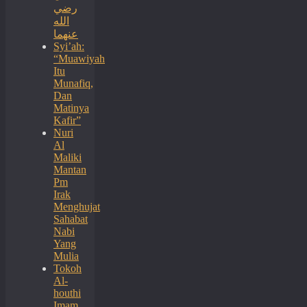
رضي
الله
عنهما
Syi’ah:
“Muawiyah
Itu
Munafiq,
Dan
Matinya
Kafir”
Nuri
Al
Maliki
Mantan
Pm
Irak
Menghujat
Sahabat
Nabi
Yang
Mulia
Tokoh
Al-
houthi
Imam