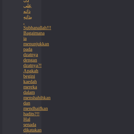
على
ذاته
بذاتهِ
.
Subhanallah!!!
Bagaimana
ia
menunjukkan
pada
dzatnya
dengan
dzatnya?!
Apakah
begini
kaedah
mereka
dalam
menshahihkan
dan
mendhaifkan
hadits?!!
Hal
senada
dikatakan