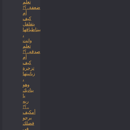
تعلم
ضعفة..؟!
أم
كيف
يتقلقل
بيناطباقها
،
وانت
تعلم
صدقه..؟!
أم
كيف
تزجرة
زبانيتها
،
وهو
يناديك
يا
ربه
..؟!
أمكيف
يرجو
فضلك
في