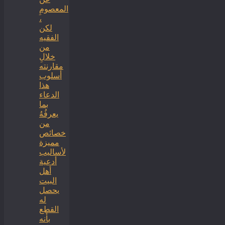
المعصومِ
،
لكن
الفقيه
من
خلالِ
مقارنته
أسلوب
هذا
الدعاء
بما
يعرفُهُ
من
خصائص
مميزة
لأساليب
أدعية
أهل
البيت
يحصل
له
القطع
بأنه