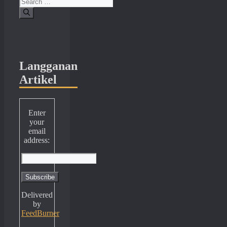
Search
for:
Langganan
Artikel
Enter
your
email
address:
Delivered
by
FeedBurner