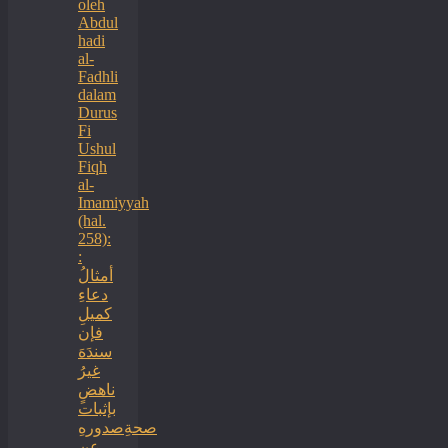
oleh
Abdul
hadi
al-
Fadhli
dalam
Durus
Fi
Ushul
Fiqh
al-
Imamiyyah
(hal.
258):
:
أمثالُ
دعاءِ
كميلِ
فإن
سندَهَ
غيرُ
ناهضٍ
بإثبات
صحةِصدورهِ
عن