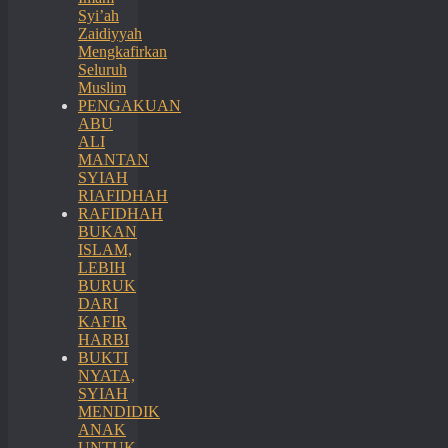
Syi’ah
Zaidiyyah
Mengkafirkan
Seluruh
Muslim
PENGAKUAN
ABU
ALI
MANTAN
SYIAH
RIAFIDHAH
RAFIDHAH
BUKAN
ISLAM,
LEBIH
BURUK
DARI
KAFIR
HARBI
BUKTI
NYATA,
SYIAH
MENDIDIK
ANAK
UNTUK