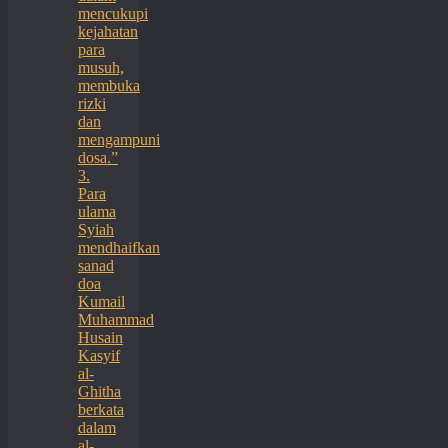
mencukupi
kejahatan
para
musuh,
membuka
rizki
dan
mengampuni
dosa.”
3.
Para
ulama
Syiah
mendhaifkan
sanad
doa
Kumail
Muhammad
Husain
Kasyif
al-
Ghitha
berkata
dalam
al-