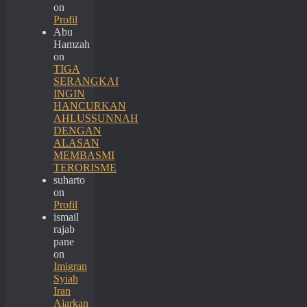
on
Profil
Abu
Hamzah
on
TIGA
SERANGKAI
INGIN
HANCURKAN
AHLUSSUNNAH
DENGAN
ALASAN
MEMBASMI
TERORISME
suharto
on
Profil
ismail
rajab
pane
on
Imigran
Syiah
Iran
Ajarkan