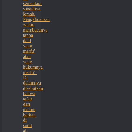
sementara
sanadnya
lemah.
Pengkhususan
waktu
membacanya
tanpa
dalil
yang
marfu’
atau
yang
hukumnya
marfu’.
Di
dalamnya
disebutkan
bahwa
tafsir
dari
malam
berkah
di
surat
al-