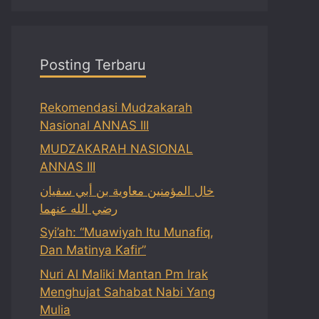
Posting Terbaru
Rekomendasi Mudzakarah
Nasional ANNAS III
MUDZAKARAH NASIONAL
ANNAS III
خال المؤمنين معاوية بن أبي سفيان
رضي الله عنهما
Syi’ah: “Muawiyah Itu Munafiq,
Dan Matinya Kafir”
Nuri Al Maliki Mantan Pm Irak
Menghujat Sahabat Nabi Yang
Mulia