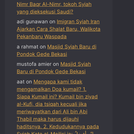
Nimr Baqr Al-Nimr, tokoh Syiah
yang dieksekusi Saudi?
adi gunawan
on
Imigran Syiah Iran
Ajarkan Cara Shalat Baru, Walikota
Pekanbaru Waspada
a rahmat
on
Masjid Syiah Baru di
Pondok Gede Bekasi
mustofa amier
on
Masjid Syiah
Baru di Pondok Gede Bekasi
aat
on
Mengapa kami tidak
mengamalkan Doa kumail? 1.
Siapa Kumail ini? Kumail bin ziyad
al-Kufi, dia tsiqah kecuali jika
meriwayatkan dari Ali bin Abi
Thabil maka harus dijauhi
haditsnya. 2. Kedudukannya pada
Syiah Kata al-Majlisi ia: إنّه أفضلُ