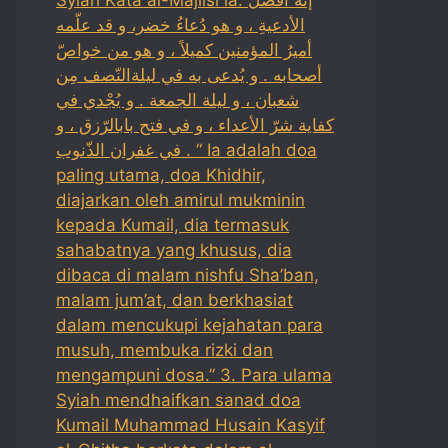
الأدعيةِ ، و هو دُعاءُ خضر، و قد علّمه
أميرُ المؤمنين كميلاً ، و هو من خواصّ
أصحابه . و يُدعى به في ليلةالنّصف مِن
شعبان ، و ليلة الجمعة . و يُجْدي في
كفاية شرّ الأعداء ، و في فتح بابالرّزق ، و
في غفران الذّنوب . “ Ia adalah doa
paling utama, doa Khidhir,
diajarkan oleh amirul mukminin
kepada Kumail, dia termasuk
sahabatnya yang khusus, dia
dibaca di malam nishfu Sha’ban,
malam jum’at, dan berkhasiat
dalam mencukupi kejahatan para
musuh, membuka rizki dan
mengampuni dosa.” 3. Para ulama
Syiah mendhaifkan sanad doa
Kumail Muhammad Husain Kasyif