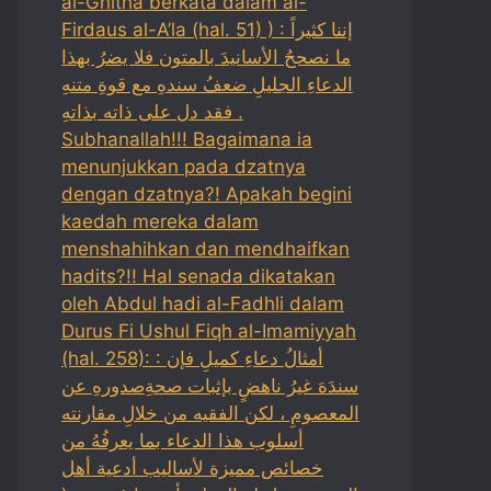
al-Ghitha berkata dalam al-
Firdaus al-A’la (hal. 51) ) : إننا كثيراً
ما نصححُ الأسانيدَ بالمتون فلا يضرُ بهذا
الدعاءِ الجليلِ ضعفُ سندهِ مع قوةِ متنهِ
فقد دل على ذاته بذاتهِ .
Subhanallah!!! Bagaimana ia
menunjukkan pada dzatnya
dengan dzatnya?! Apakah begini
kaedah mereka dalam
menshahihkan dan mendhaifkan
hadits?!! Hal senada dikatakan
oleh Abdul hadi al-Fadhli dalam
Durus Fi Ushul Fiqh al-Imamiyyah
(hal. 258): : أمثالُ دعاءِ كميلِ فإن
سندَهَ غيرُ ناهضٍ بإثبات صحةِصدورهِ عن
المعصومِ ، لكن الفقيه من خلالِ مقارنته
أسلوب هذا الدعاء بما يعرفُهُ من
خصائص مميزة لأساليب أدعية أهل