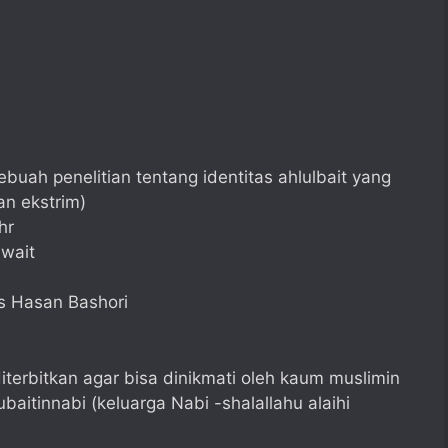
ebuah penelitian tentang identitas ahlulbait yang
n ekstrim)
hr
uwait
s Hasan Bashori
erbitkan agar bisa dinikmati oleh kaum muslimin
itinnabi (keluarga Nabi -shalallahu alaihi