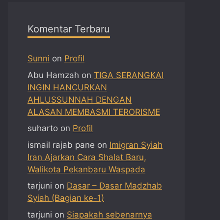
Komentar Terbaru
Sunni
on
Profil
Abu Hamzah
on
TIGA SERANGKAI
INGIN HANCURKAN
AHLUSSUNNAH DENGAN
ALASAN MEMBASMI TERORISME
suharto
on
Profil
ismail rajab pane
on
Imigran Syiah
Iran Ajarkan Cara Shalat Baru,
Walikota Pekanbaru Waspada
tarjuni
on
Dasar – Dasar Madzhab
Syiah (Bagian ke-1)
tarjuni
on
Siapakah sebenarnya