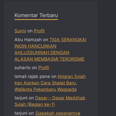
Komentar Terbaru
Sunni
on
Profil
Abu Hamzah
on
TIGA SERANGKAI
INGIN HANCURKAN
AHLUSSUNNAH DENGAN
ALASAN MEMBASMI TERORISME
suharto
on
Profil
ismail rajab pane
on
Imigran Syiah
Iran Ajarkan Cara Shalat Baru,
Walikota Pekanbaru Waspada
tarjuni
on
Dasar – Dasar Madzhab
Syiah (Bagian ke-1)
tarjuni
on
Siapakah sebenarnya