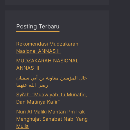
Posting Terbaru
Rekomendasi Mudzakarah
Nasional ANNAS III
MUDZAKARAH NASIONAL
ANNAS III
خال المؤمنين معاوية بن أبي سفيان
رضي الله عنهما
Syi’ah: “Muawiyah Itu Munafiq,
Dan Matinya Kafir”
Nuri Al Maliki Mantan Pm Irak
Menghujat Sahabat Nabi Yang
Mulia