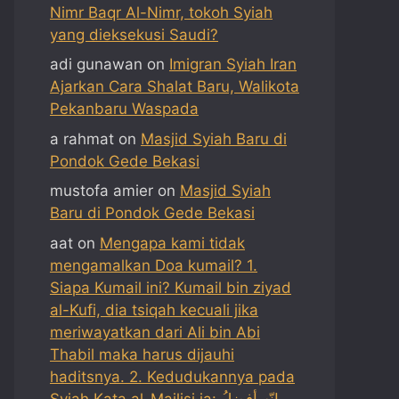
Nimr Baqr Al-Nimr, tokoh Syiah
yang dieksekusi Saudi?
adi gunawan
on
Imigran Syiah Iran
Ajarkan Cara Shalat Baru, Walikota
Pekanbaru Waspada
a rahmat
on
Masjid Syiah Baru di
Pondok Gede Bekasi
mustofa amier
on
Masjid Syiah
Baru di Pondok Gede Bekasi
aat
on
Mengapa kami tidak
mengamalkan Doa kumail? 1.
Siapa Kumail ini? Kumail bin ziyad
al-Kufi, dia tsiqah kecuali jika
meriwayatkan dari Ali bin Abi
Thabil maka harus dijauhi
haditsnya. 2. Kedudukannya pada
Syiah Kata al-Majlisi ia: إنّه أفضلُ