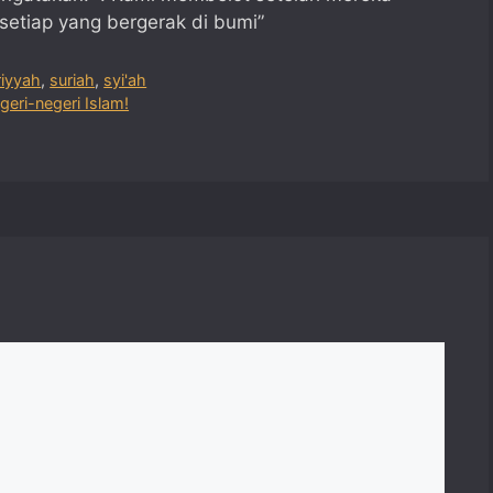
etiap yang bergerak di bumi”
riyyah
,
suriah
,
syi'ah
geri-negeri Islam!