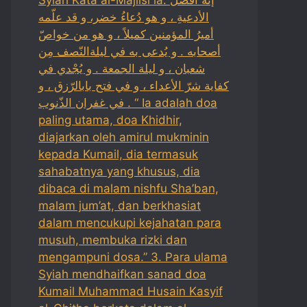
الأدعيةِ ، و هو دُعاءُ خضر، و قد علّمه
أميرُ المؤمنين كميلاً ، و هو من خواصّ
أصحابه . و يُدعى به في ليلةالنّصف مِن
شعبان ، و ليلة الجمعة . و يُجْدي في
كفاية شرّ الأعداء ، و في فتح بابالرّزق ، و
في غفران الذّنوب . “ Ia adalah doa
paling utama, doa Khidhir,
diajarkan oleh amirul mukminin
kepada Kumail, dia termasuk
sahabatnya yang khusus, dia
dibaca di malam nishfu Sha’ban,
malam jum’at, dan berkhasiat
dalam mencukupi kejahatan para
musuh, membuka rizki dan
mengampuni dosa.” 3. Para ulama
Syiah mendhaifkan sanad doa
Kumail Muhammad Husain Kasyif