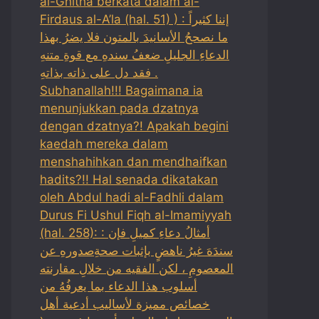
al-Ghitha berkata dalam al-
Firdaus al-A’la (hal. 51) ) : إننا كثيراً
ما نصححُ الأسانيدَ بالمتون فلا يضرُ بهذا
الدعاءِ الجليلِ ضعفُ سندهِ مع قوةِ متنهِ
فقد دل على ذاته بذاتهِ .
Subhanallah!!! Bagaimana ia
menunjukkan pada dzatnya
dengan dzatnya?! Apakah begini
kaedah mereka dalam
menshahihkan dan mendhaifkan
hadits?!! Hal senada dikatakan
oleh Abdul hadi al-Fadhli dalam
Durus Fi Ushul Fiqh al-Imamiyyah
(hal. 258): : أمثالُ دعاءِ كميلِ فإن
سندَهَ غيرُ ناهضٍ بإثبات صحةِصدورهِ عن
المعصومِ ، لكن الفقيه من خلالِ مقارنته
أسلوب هذا الدعاء بما يعرفُهُ من
خصائص مميزة لأساليب أدعية أهل