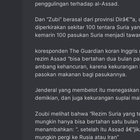
penggulingan terhadap al-Assad.
Dan “Zubi” berasal dari provinsi Dirâ€™a,
diperkirakan sekitar 100 tentara Suria y
kemarin 100 pasukan Suria menjadi tawa
koresponden The Guardian koran Inggris
rezim Assad “bisa bertahan dua bulan pal
ambang kehancuran, karena kekurangan 
pasokan makanan bagi pasukannya.
Jenderal yang membelot itu menegaskan b
demikian, dan juga kekurangan suplai ma
Zoubi melihat bahwa “Rezim Suria yang t
mungkin hanya bisa bertahan satu bulan 
menambahkan: “. setelah itu Assad â€“jik
mungkin pergi ke Rusia atau Iran”