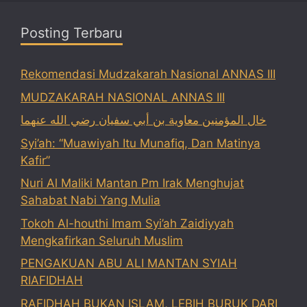
Posting Terbaru
Rekomendasi Mudzakarah Nasional ANNAS III
MUDZAKARAH NASIONAL ANNAS III
خال المؤمنين معاوية بن أبي سفيان رضي الله عنهما
Syi’ah: “Muawiyah Itu Munafiq, Dan Matinya
Kafir”
Nuri Al Maliki Mantan Pm Irak Menghujat
Sahabat Nabi Yang Mulia
Tokoh Al-houthi Imam Syi’ah Zaidiyyah
Mengkafirkan Seluruh Muslim
PENGAKUAN ABU ALI MANTAN SYIAH
RIAFIDHAH
RAFIDHAH BUKAN ISLAM, LEBIH BURUK DARI