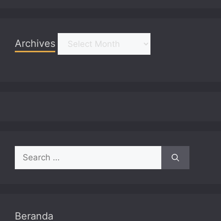
Archives
Archives
Search
for:
Beranda