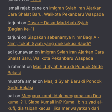
ismail rajab pane
on
Imigran Syiah Iran Ajarkan
Cara Shalat Baru, Walikota Pekanbaru Waspada
tarjuni
on
Dasar – Dasar Madzhab Syiah
(Bagian ke-1)
tarjuni
on
Siapakah sebenarnya Nimr Baqr Al-
Nimr, tokoh Syiah yang dieksekusi Saudi?
adi gunawan
on
Imigran Syiah Iran Ajarkan Cara
Shalat Baru, Walikota Pekanbaru Waspada
a rahmat
on
Masjid Syiah Baru di Pondok Gede
Bekasi
mustofa amier
on
Masjid Syiah Baru di Pondok
Gede Bekasi
aat
on
Mengapa kami tidak mengamalkan Doa
kumail? 1. Siapa Kumail ini? Kumail bin ziyad al-
Kufi, dia tsiqah kecuali jika meriwayatkan dari