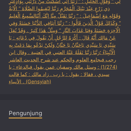
لِي ” وَقَوْلِ الْخَلِيلِ : ” رَبَّنَا إنِّي أَسْكَنْتُ مِنْ ذُرِّيَّتِي بِوَادٍغَيْرِ
ذِي زَرْعٍ عِنْدَ بَيْتِكَ الْمُحَرَّمِ رَبَّنَا لِيُقِيمُوا الصَّلَاةَ ” الْآيَةُ
وَقَوْلِهِ مَعَ إسْمَاعِيلَ : ” رَبَّنَا تَقَبَّلْ مِنَّا إنَّكَ أَنْتَالسَّمِيعُ الْعَلِيمُ
” وَكَذَلِكَ قَوْلُ الَّذِينَ قَالُوا : ” رَبَّنَا آتِنَافِي الدُّنْيَا حَسَنَةً وَفِي
الْآخِرَةِ حَسَنَةً وَقِنَا عَذَابَ النَّارِ ” وَمِثْلُ هَذَا كَثِيرٌ . وَقَدْ نُقِلَ
عَنْ مَالِك أَنَّهُ قَالَ : أَكْرَهُ لِلرَّجُلِ أَنْ يَقُولَ فِي دُعَائِهِ : يَا
سَيِّدِي يَا سَيِّدِي يَاحَنَّانُ يَا حَنَّانُ وَلَكِنْ يَدْعُو بِمَا دَعَتْ بِهِ
الْأَنْبِيَاءُ ؛رَبَّنَا رَبَّنَا نَقَلَهُ عَنْهُ العتبي فِي العتبية . وقال ابن
رجب فيجامع العلوم والحكم عند شرح الحديث العاشر
(1/274) : وسئل مالك وسفيان عمن يقول فيالدعاء : يا
سيدي ، فقالا : يقول : يا رب . زاد مالك : كما قالت
الأنبياء . (Gensyiah)
Pengunjung