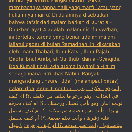
sanadnya lemah. Pengkhususan waktu
membacanya tanpa dalil yang marfu’ atau yang
hukumnya marfu’. Di dalamnya disebutkan
bahwa tafsir dari malam berkah di surat al-
Dhukhan ayat 4 adalah malam nishfu sya’ban,
ini tertolak karena yang benar adalah malam
lailatul qadar di bulan Ramadhan. Ini dikatakan
oleh imam Thabari, Ibnu Katsir, Ibnu Rajab,
Qadhi Ibnul Arabi, al-Qurthubi dan al-Syinqithi.
Doa Kumail tidak ada aroma jawami’ al-kalim
sebagaimana cirri khas Nabi i. Banyak
mengandung unsure I’tida` (melampaui batas)
dalam doa, seperti contoh: : يا مولاي…فكيف يبقى
في العذاب ، وهو يرجو ما سلف من حلمك..؟! ام كيف
تولمه النار، وهو يأمل فضلك ورحمتك ..؟! ام كيف يحرقه
لهيبها ، وأنت تسمع صوته وترىمكانه..؟! أم كيف بشتمل
عليه زفيرها ، وأنت تعلم ضعفة..؟! أم كيف يتقلقل
بيناطباقها ، وانت تعلم صدقه..؟! أم كيف تزجرة زبانيتها ،