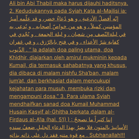
Ali bin Abi Thabil maka harus dijauhi haditsnya.
2. Kedudukannya pada Syiah Kata al-Majlisi ia:
إنّه أفضلُ الأدعيةِ ، و هو دُعاءُ خضر، و قد علّمه أميرُ
المؤمنين كميلاً ، و هو من خواصّ أصحابه . و يُدعى به
في ليلةالنّصف مِن شعبان ، و ليلة الجمعة . و يُجْدي في
كفاية شرّ الأعداء ، و في فتح بابالرّزق ، و في غفران
الذّنوب . “ Ia adalah doa paling utama, doa
Khidhir, diajarkan oleh amirul mukminin kepada
Kumail, dia termasuk sahabatnya yang khusus,
dia dibaca di malam nishfu Sha’ban, malam
jum’at, dan berkhasiat dalam mencukupi
kejahatan para musuh, membuka rizki dan
mengampuni dosa.” 3. Para ulama Syiah
mendhaifkan sanad doa Kumail Muhammad
Husain Kasyif al-Ghitha berkata dalam al-
Firdaus al-A’la (hal. 51) ) : إننا كثيراً ما نصححُ
الأسانيدَ بالمتون فلا يضرُ بهذا الدعاءِ الجليلِ ضعفُ سندهِ
مع قوةِ متنهِ فقد دل على ذاته بذاتهِ . Subhanallah!!!