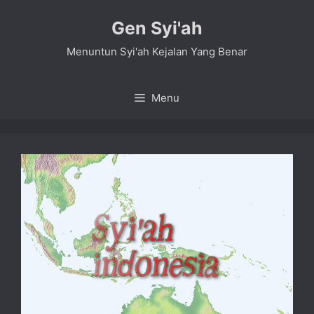
Skip
Gen Syi'ah
to
content
Menuntun Syi'ah Kejalan Yang Benar
Menu