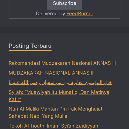
Delivered by
FeedBurner
Posting Terbaru
Rekomendasi Mudzakarah Nasional ANNAS III
MUDZAKARAH NASIONAL ANNAS III
خال المؤمنين معاوية بن أبي سفيان رضي الله عنهما
Syi’ah: “Muawiyah Itu Munafiq, Dan Matinya
Kafir”
Nuri Al Maliki Mantan Pm Irak Menghujat
Sahabat Nabi Yang Mulia
Tokoh Al-houthi Imam Syi’ah Zaidiyyah