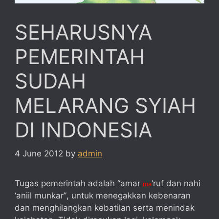
SEHARUSNYA
PEMERINTAH
SUDAH
MELARANG SYIAH
DI INDONESIA
4 June 2012
by
admin
Tugas pemerintah adalah “amar
‘ruf dan nahi
ma
‘aniil munkar”, untuk menegakkan kebenaran
dan menghilangkan kebatilan serta menindak