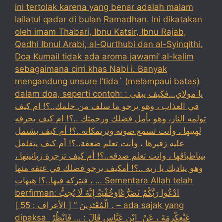
ini tertolak karena yang benar adalah malam
lailatul qadar di bulan Ramadhan. Ini dikatakan
oleh imam Thabari, Ibnu Katsir, Ibnu Rajab,
Qadhi Ibnul Arabi, al-Qurthubi dan al-Syinqithi.
Doa Kumail tidak ada aroma jawami’ al-kalim
sebagaimana cirri khas Nabi i. Banyak
mengandung unsure I’tida` (melampaui batas)
dalam doa, seperti contoh: : يا مولاي…فكيف يبقى
في العذاب ، وهو يرجو ما سلف من حلمك..؟! ام كيف
تولمه النار، وهو يأمل فضلك ورحمتك ..؟! ام كيف يحرقه
لهيبها ، وأنت تسمع صوته وترىمكانه..؟! أم كيف بشتمل
عليه زفيرها ، وأنت تعلم ضعفة..؟! أم كيف يتقلقل
بيناطباقها ، وانت تعلم صدقه..؟! أم كيف تزجرة زبانيتها ،
وهو يناديك يا ربه ..؟! أمكيف يرجو فضلك في عتقه منها
، فتتركه فيها..؟! هيهات … Sementara Allah telah
berfirman: ادْعُوا رَبَّكُمْ تَضَرُّعًاوَخُفْيَةً إِنَّهُ لَا يُحِبُّ
الْمُعْتَدِينَ ” [ الأعراف : 55 ] . – ada sajak yang
dipaksa ‏عَنْ‏‏عِكْرِمَةَ ‏، ‏عَنْ ‏ ‏ابْنِ عَبَّاسٍ ‏‏قَالَ : … فَانْظُرْ ‏‏