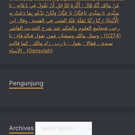
عَنْ مَالِك أَنَّهُ قَالَ : أَكْرَهُ لِلرَّجُلِ أَنْ يَقُولَ فِي دُعَائِهِ : يَا
سَيِّدِي يَا سَيِّدِي يَاحَنَّانُ يَا حَنَّانُ وَلَكِنْ يَدْعُو بِمَا دَعَتْ بِهِ
الْأَنْبِيَاءُ ؛رَبَّنَا رَبَّنَا نَقَلَهُ عَنْهُ العتبي فِي العتبية . وقال ابن
رجب فيجامع العلوم والحكم عند شرح الحديث العاشر
(1/274) : وسئل مالك وسفيان عمن يقول فيالدعاء : يا
سيدي ، فقالا : يقول : يا رب . زاد مالك : كما قالت
الأنبياء . (Gensyiah)
Pengunjung
Archives
Archives