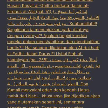
Husain Kasyif al-Ghitha berkata dalam al-
Firdaus al-A’la (hal. 51) ) : إننا كثيراً ما نصححُ
الأسانيدَ بالمتون فلا يضرُ بهذا الدعاءِ الجليلِ ضعفُ سندهِ
مع قوةِ متنهِ فقد دل على ذاته بذاتهِ . Subhanallah!!!
Bagaimana ia menunjukkan pada dzatnya
dengan dzatnya?! Apakah begini kaedah
mereka dalam menshahihkan dan mendhaifkan
hadits?!! Hal senada dikatakan oleh Abdul hadi
al-Fadhli dalam Durus Fi Ushul Fiqh al-
Imamiyyah (hal. 258): : أمثالُ دعاءِ كميلِ فإن سندَهَ
غيرُ ناهضٍ بإثبات صحةِصدورهِ عن المعصومِ ، لكن الفقيه
من خلالِ مقارنته أسلوب هذا الدعاء بما يعرفُهُ من
خصائص مميزة لأساليب أدعية أهل البيت يحصل له
القطع بأنه صادرٌ عنهم ( عليهم السلام ) . 4. Doa
Kumail menyalahi adab dan kaedah Harus
tsabit dari Nabi i, khususnya jika dijadikan ajran
yang diutamakan seperti ini, sementara