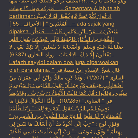
وهو يناديك يا ربه ..؟! أمكيف يرجو فضلك في عتقه منها
، فتتركه فيها..؟! هيهات … Sementara Allah telah
berfirman: ادْعُوا رَبَّكُمْ تَضَرُّعًاوَخُفْيَةً إِنَّهُ لَا يُحِبُّ
الْمُعْتَدِينَ ” [ الأعراف : 55 ] . – ada sajak yang
dipaksa ‏عَنْ‏‏عِكْرِمَةَ ‏، ‏عَنْ ‏ ‏ابْنِ عَبَّاسٍ ‏‏قَالَ : … فَانْظُرْ ‏‏
السَّجْعَ ‏‏مِنْ الدُّعَاءِ فَاجْتَنِبْهُ فَإِنِّي عَهِدْتُ رَسُولَ اللَّهِ ‏
‏صَلَّىاللَّهُ عَلَيْهِ وَسَلَّمَ ‏ ‏وَأَصْحَابَهُ لَا يَفْعَلُونَ إِلَّا ذَلِكَ ‏‏يَعْنِي لَا
يَفْعَلُونَ إِلَّا ذَلِكَ ‏ ‏الِاجْتِنَابَ . رواه البخاري (6337) .
Lafazh sayyidi dalam doa juga dipersoalkan
oleh para ulama. قال شيخُ الإسلامِ ابنُ تيميةَ في ”
الفتاوى ” (1/207) : وَقَدْ كَرِهَ مَالِكٌ وَابْنُ أَبِي عِمْرَانَ مِنْ
أَصْحَابِأَبِي حَنِيفَةَ وَغَيْرِهِمَا أَنْ يَقُولَ الدَّاعِي : يَا سَيِّدِي يَا
سَيِّدِي، وَقَالُوا : قُلْ كَمَا قَالَتْ الْأَنْبِيَاءُ : رَبِّ رَبِّ . وقالأيضاً
في ” الفتاوى ” (10/285) : وَأَمَّا السُّؤَالُ فَكَثِيرًا مَا
يَجِيءُبِاسْمِ الرَّبِّ كَقَوْلِ آدَمَ وَحَوَّاءَ : ” رَبَّنَا ظَلَمْنَا
أَنْفُسَنَاوَإِنْ لَمْ تَغْفِرْ لَنَا وَتَرْحَمْنَا لَنَكُونَنَّ مِنَ الْخَاسِرِينَ ”
وَقَوْلِ نُوحٍ : ” رَبِّ إنِّي أَعُوذُ بِكَ أَنْ أَسْأَلَكَ مَا لَيْسَ لِي
بِهِعِلْمٌ ” وَقَوْلِ مُوسَى : ” رَبِّ إنِّي ظَلَمْتُ نَفْسِي فَاغْفِرْ