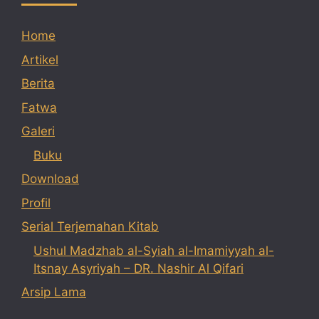
Home
Artikel
Berita
Fatwa
Galeri
Buku
Download
Profil
Serial Terjemahan Kitab
Ushul Madzhab al-Syiah al-Imamiyyah al-
Itsnay Asyriyah – DR. Nashir Al Qifari
Arsip Lama