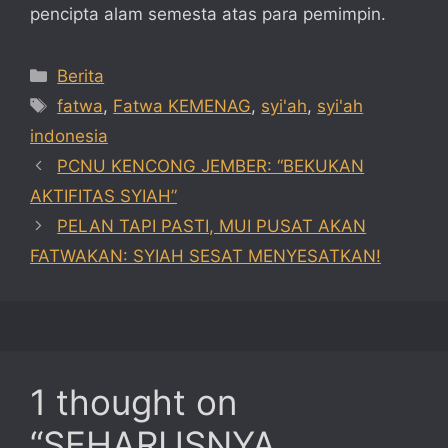
pencipta alam semesta atas para pemimpin.
Categories
Berita
Tags
fatwa
,
Fatwa KEMENAG
,
syi'ah
,
syi'ah
indonesia
PCNU KENCONG JEMBER: “BEKUKAN
AKTIFITAS SYIAH”
PELAN TAPI PASTI, MUI PUSAT AKAN
FATWAKAN: SYIAH SESAT MENYESATKAN!
1 thought on
“SEHARUSNYA