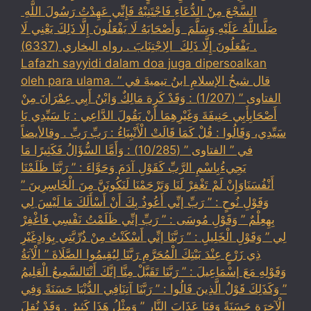
السَّجْعَ ‏‏مِنْ الدُّعَاءِ فَاجْتَنِبْهُ فَإِنِّي عَهِدْتُ رَسُولَ اللَّهِ ‏
‏صَلَّىاللَّهُ عَلَيْهِ وَسَلَّمَ ‏ ‏وَأَصْحَابَهُ لَا يَفْعَلُونَ إِلَّا ذَلِكَ ‏‏يَعْنِي لَا
يَفْعَلُونَ إِلَّا ذَلِكَ ‏ ‏الِاجْتِنَابَ . رواه البخاري (6337) .
Lafazh sayyidi dalam doa juga dipersoalkan
oleh para ulama. قال شيخُ الإسلامِ ابنُ تيميةَ في ”
الفتاوى ” (1/207) : وَقَدْ كَرِهَ مَالِكٌ وَابْنُ أَبِي عِمْرَانَ مِنْ
أَصْحَابِأَبِي حَنِيفَةَ وَغَيْرِهِمَا أَنْ يَقُولَ الدَّاعِي : يَا سَيِّدِي يَا
سَيِّدِي، وَقَالُوا : قُلْ كَمَا قَالَتْ الْأَنْبِيَاءُ : رَبِّ رَبِّ . وقالأيضاً
في ” الفتاوى ” (10/285) : وَأَمَّا السُّؤَالُ فَكَثِيرًا مَا
يَجِيءُبِاسْمِ الرَّبِّ كَقَوْلِ آدَمَ وَحَوَّاءَ : ” رَبَّنَا ظَلَمْنَا
أَنْفُسَنَاوَإِنْ لَمْ تَغْفِرْ لَنَا وَتَرْحَمْنَا لَنَكُونَنَّ مِنَ الْخَاسِرِينَ ”
وَقَوْلِ نُوحٍ : ” رَبِّ إنِّي أَعُوذُ بِكَ أَنْ أَسْأَلَكَ مَا لَيْسَ لِي
بِهِعِلْمٌ ” وَقَوْلِ مُوسَى : ” رَبِّ إنِّي ظَلَمْتُ نَفْسِي فَاغْفِرْ
لِي ” وَقَوْلِ الْخَلِيلِ : ” رَبَّنَا إنِّي أَسْكَنْتُ مِنْ ذُرِّيَّتِي بِوَادٍغَيْرِ
ذِي زَرْعٍ عِنْدَ بَيْتِكَ الْمُحَرَّمِ رَبَّنَا لِيُقِيمُوا الصَّلَاةَ ” الْآيَةُ
وَقَوْلِهِ مَعَ إسْمَاعِيلَ : ” رَبَّنَا تَقَبَّلْ مِنَّا إنَّكَ أَنْتَالسَّمِيعُ الْعَلِيمُ
” وَكَذَلِكَ قَوْلُ الَّذِينَ قَالُوا : ” رَبَّنَا آتِنَافِي الدُّنْيَا حَسَنَةً وَفِي
الْآخِرَةِ حَسَنَةً وَقِنَا عَذَابَ النَّارِ ” وَمِثْلُ هَذَا كَثِيرٌ . وَقَدْ نُقِلَ