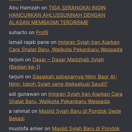
Abu Hamzah
on
TIGA SERANGKAI INGIN
HANCURKAN AHLUSSUNNAH DENGAN
ALASAN MEMBASMI TERORISME
suharto
on
Profil
ismail rajab pane
on
Imigran Syiah Iran Ajarkan
Cara Shalat Baru, Walikota Pekanbaru Waspada
tarjuni
on
Dasar – Dasar Madzhab Syiah
(Bagian ke-1)
tarjuni
on
Siapakah sebenarnya Nimr Baqr Al-
Nimr, tokoh Syiah yang dieksekusi Saudi?
adi gunawan
on
Imigran Syiah Iran Ajarkan Cara
Shalat Baru, Walikota Pekanbaru Waspada
a rahmat
on
Masjid Syiah Baru di Pondok Gede
Bekasi
mustofa amier
on
Masjid Syiah Baru di Pondok