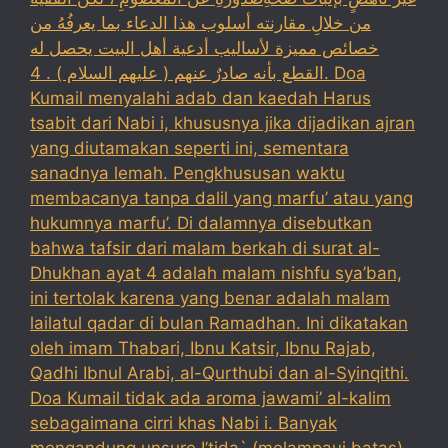
من خلالِ مقارنته أسلوب هذا الدعاء بما يعرفُهُ من
خصائص مميزة لأساليب أدعية أهل البيت يحصل له
القطع بأنه صادرٌ عنهم ( عليهم السلام ) . 4. Doa
Kumail menyalahi adab dan kaedah Harus
tsabit dari Nabi i, khususnya jika dijadikan ajran
yang diutamakan seperti ini, sementara
sanadnya lemah. Pengkhususan waktu
membacanya tanpa dalil yang marfu’ atau yang
hukumnya marfu’. Di dalamnya disebutkan
bahwa tafsir dari malam berkah di surat al-
Dhukhan ayat 4 adalah malam nishfu sya’ban,
ini tertolak karena yang benar adalah malam
lailatul qadar di bulan Ramadhan. Ini dikatakan
oleh imam Thabari, Ibnu Katsir, Ibnu Rajab,
Qadhi Ibnul Arabi, al-Qurthubi dan al-Syinqithi.
Doa Kumail tidak ada aroma jawami’ al-kalim
sebagaimana cirri khas Nabi i. Banyak