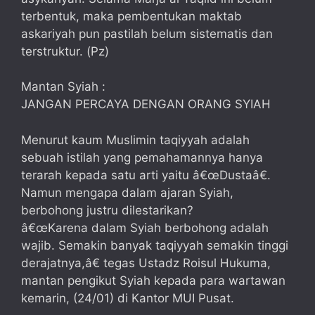
terbentuk, maka pembentukan maktab
askariyah pun pastilah belum sistematis dan
terstruktur. (Pz)
Mantan Syiah :
JANGAN PERCAYA DENGAN ORANG SYIAH
Menurut kaum Muslimin taqiyyah adalah
sebuah istilah yang pemahamannya hanya
terarah kepada satu arti yaitu â€œDustaâ€.
Namun mengapa dalam ajaran Syiah,
berbohong justru dilestarikan?
â€œKarena dalam Syiah berbohong adalah
wajib. Semakin banyak taqiyyah semakin tinggi
derajatnya,â€ tegas Ustadz Roisul Hukuma,
mantan pengikut Syiah kepada para wartawan
kemarin, (24/01) di Kantor MUI Pusat.