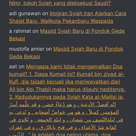
Nimr, tokoh Syiah yang dieksekusi Saudi?
adi gunawan
on
Imigran Syiah Iran Ajarkan Cara
Shalat Baru, Walikota Pekanbaru Waspada
a rahmat
on
Masjid Syiah Baru di Pondok Gede
Bekasi
mustofa amier
on
Masjid Syiah Baru di Pondok
Gede Bekasi
aat
on
Mengapa kami tidak mengamalkan Doa
kumail? 1. Siapa Kumail ini? Kumail bin ziyad al-
Kufi, dia tsiqah kecuali jika meriwayatkan dari
Ali bin Abi Thabil maka harus dijauhi haditsnya.
2. Kedudukannya pada Syiah Kata al-Majlisi ia:
إنّه أفضلُ الأدعيةِ ، و هو دُعاءُ خضر، و قد علّمه أميرُ
المؤمنين كميلاً ، و هو من خواصّ أصحابه . و يُدعى به
في ليلةالنّصف مِن شعبان ، و ليلة الجمعة . و يُجْدي في
كفاية شرّ الأعداء ، و في فتح بابالرّزق ، و في غفران
الذّنوب . “ Ia adalah doa paling utama, doa