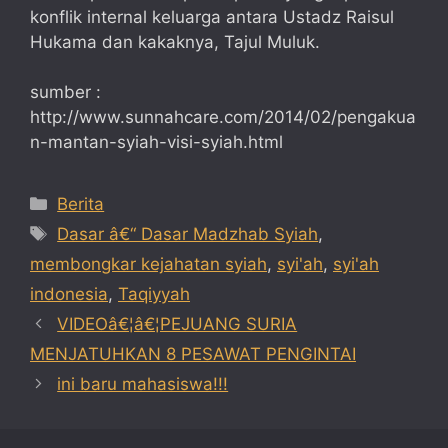
konflik internal keluarga antara Ustadz Raisul
Hukama dan kakaknya, Tajul Muluk.
sumber :
http://www.sunnahcare.com/2014/02/pengakua
n-mantan-syiah-visi-syiah.html
Categories
Berita
Tags
Dasar â€“ Dasar Madzhab Syiah
,
membongkar kejahatan syiah
,
syi'ah
,
syi'ah
indonesia
,
Taqiyyah
VIDEOâ€¦â€¦PEJUANG SURIA
MENJATUHKAN 8 PESAWAT PENGINTAI
ini baru mahasiswa!!!