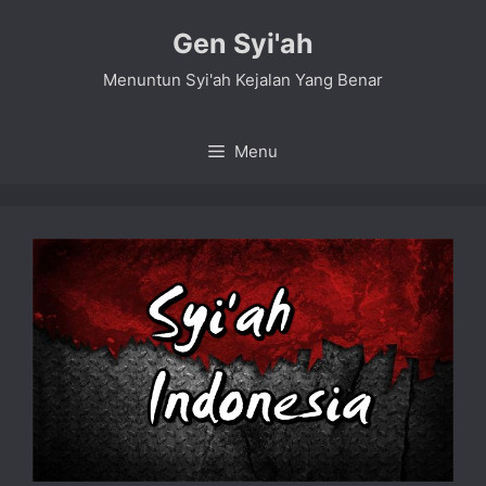
Skip
Gen Syi'ah
to
content
Menuntun Syi'ah Kejalan Yang Benar
Menu