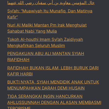
خال المؤمنين معاوية بن أبي سفيان رضي الله عنهما
Syi’ah: “Muawiyah Itu Munafiq, Dan Matinya
Kafir”
Nuri Al Maliki Mantan Pm Irak Menghujat
Sahabat Nabi Yang Mulia
Tokoh Al-houthi Imam Syi’ah Zaidiyyah
Mengkafirkan Seluruh Muslim
PENGAKUAN ABU ALI MANTAN SYIAH
RIAFIDHAH
RAFIDHAH BUKAN ISLAM, LEBIH BURUK DARI
KAFIR HARBI
BUKTI NYATA, SYIAH MENDIDIK ANAK UNTUK
MENUMPAHKAN DARAH DEMI HUSAIN
TIGA SERANGKAI INGIN HANCURKAN
AHLUSSUNNAH DENGAN ALASAN MEMBASMI
TERORISME