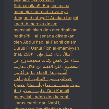
Subhanallah!!! Bagaimana ia
menunjukkan pada dzatnya
dengan dzatnya?! Apakah begini
kaedah mereka dalam
menshahihkan dan mendhaifkan
hadits?!! Hal senada dikatakan
oleh Abdul hadi al-Fadhli dalam
Durus Fi Ushul Fiqh al-Imamiyyah
(hal. 258): : أمثالُ دعاءِ كميلِ فإن
سندَهَ غيرُ ناهضٍ بإثبات صحةِصدورهِ عن
المعصومِ ، لكن الفقيه من خلالِ مقارنته
أسلوب هذا الدعاء بما يعرفُهُ من
خصائص مميزة لأساليب أدعية أهل
البيت يحصل له القطع بأنه صادرٌ عنهم (
عليهم السلام ) . 4. Doa Kumail
menyalahi adab dan kaedah
Harus tsabit dari Nabi i,