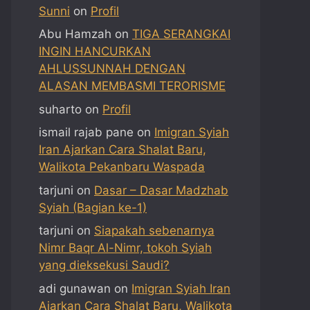
Sunni
on
Profil
Abu Hamzah
on
TIGA SERANGKAI
INGIN HANCURKAN
AHLUSSUNNAH DENGAN
ALASAN MEMBASMI TERORISME
suharto
on
Profil
ismail rajab pane
on
Imigran Syiah
Iran Ajarkan Cara Shalat Baru,
Walikota Pekanbaru Waspada
tarjuni
on
Dasar – Dasar Madzhab
Syiah (Bagian ke-1)
tarjuni
on
Siapakah sebenarnya
Nimr Baqr Al-Nimr, tokoh Syiah
yang dieksekusi Saudi?
adi gunawan
on
Imigran Syiah Iran
Ajarkan Cara Shalat Baru, Walikota