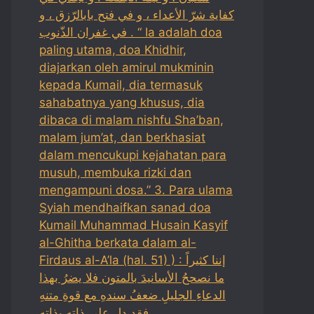
كفاية شرّ الأعداء ، و في فتح بابالرّزق ، و
في غفران الذّنوب . “ Ia adalah doa
paling utama, doa Khidhir,
diajarkan oleh amirul mukminin
kepada Kumail, dia termasuk
sahabatnya yang khusus, dia
dibaca di malam nishfu Sha’ban,
malam jum’at, dan berkhasiat
dalam mencukupi kejahatan para
musuh, membuka rizki dan
mengampuni dosa.” 3. Para ulama
Syiah mendhaifkan sanad doa
Kumail Muhammad Husain Kasyif
al-Ghitha berkata dalam al-
Firdaus al-A’la (hal. 51) ) : إننا كثيراً
ما نصححُ الأسانيدَ بالمتون فلا يضرُ بهذا
الدعاءِ الجليلِ ضعفُ سندهِ مع قوةِ متنهِ
فقد دل على ذاته بذاتهِ .