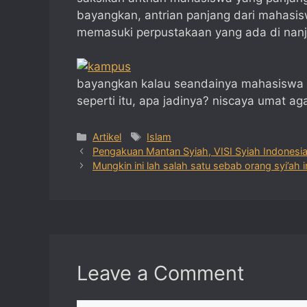
bayangkan, antrian panjang dari mahasis
memasuki perpustakaan yang ada di nanji
bayangkan kalau seandainya mahasiswa
seperti itu, apa jadinya? niscaya umat a
Categories
Tags
Artikel
Islam
Pengakuan Mantan Syiah, VISI Syiah Indones
Mungkin ini lah salah satu sebab orang syi’ah
Leave a Comment