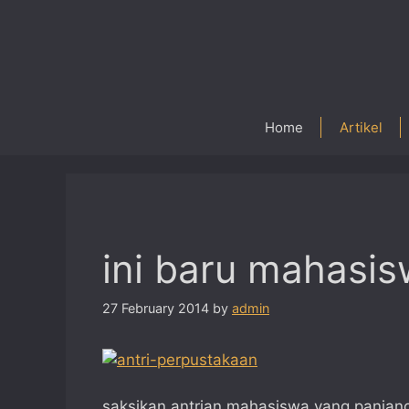
Skip
to
content
Home
Artikel
ini baru mahasis
27 February 2014
by
admin
saksikan antrian mahasiswa yang panjang,