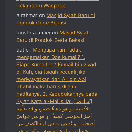
Pekanbaru Waspada
a rahmat
on
Masjid Syiah Baru di
Pondok Gede Bekasi
mustofa amier
on
Masjid Syiah
Baru di Pondok Gede Bekasi
aat
on
Mengapa kami tidak
mengamalkan Doa kumail? 1.
Siapa Kumail ini? Kumail bin ziyad
al-Kufi, dia tsiqah kecuali jika
meriwayatkan dari Ali bin Abi
Thabil maka harus dijauhi
haditsnya. 2. Kedudukannya pada
Syiah Kata al-Majlisi ia: إنّه أفضلُ
الأدعيةِ ، و هو دُعاءُ خضر، و قد علّمه
أميرُ المؤمنين كميلاً ، و هو من خواصّ
أصحابه . و يُدعى به في ليلةالنّصف مِن
شعبان ، و ليلة الجمعة . و يُجْدي في