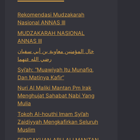
Rekomendasi Mudzakarah
Nasional ANNAS III
MUDZAKARAH NASIONAL
ANNAS III
خال المؤمنين معاوية بن أبي سفيان
رضي الله عنهما
Syi’ah: “Muawiyah Itu Munafiq,
Dan Matinya Kafir”
Nuri Al Maliki Mantan Pm Irak
Menghujat Sahabat Nabi Yang
Mulia
Tokoh Al-houthi Imam Syi’ah
Zaidiyyah Mengkafirkan Seluruh
Muslim