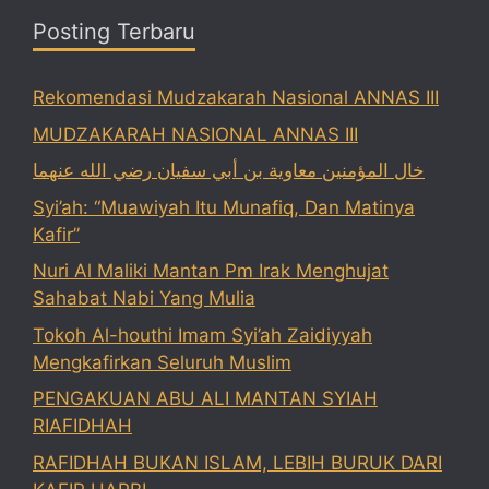
Posting Terbaru
Rekomendasi Mudzakarah Nasional ANNAS III
MUDZAKARAH NASIONAL ANNAS III
خال المؤمنين معاوية بن أبي سفيان رضي الله عنهما
Syi’ah: “Muawiyah Itu Munafiq, Dan Matinya
Kafir”
Nuri Al Maliki Mantan Pm Irak Menghujat
Sahabat Nabi Yang Mulia
Tokoh Al-houthi Imam Syi’ah Zaidiyyah
Mengkafirkan Seluruh Muslim
PENGAKUAN ABU ALI MANTAN SYIAH
RIAFIDHAH
RAFIDHAH BUKAN ISLAM, LEBIH BURUK DARI