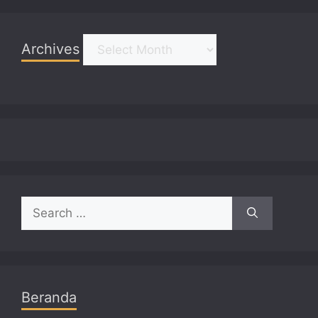
Archives
Archives
Search
for:
Beranda