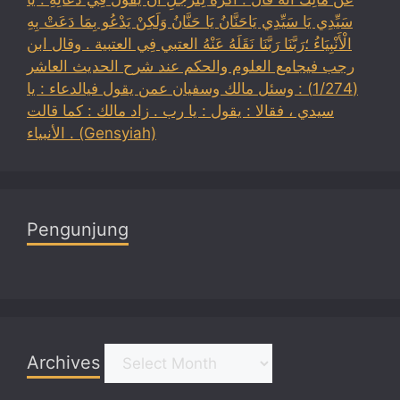
سَيِّدِي يَا سَيِّدِي يَاحَنَّانُ يَا حَنَّانُ وَلَكِنْ يَدْعُو بِمَا دَعَتْ بِهِ
الْأَنْبِيَاءُ ؛رَبَّنَا رَبَّنَا نَقَلَهُ عَنْهُ العتبي فِي العتبية . وقال ابن
رجب فيجامع العلوم والحكم عند شرح الحديث العاشر
(1/274) : وسئل مالك وسفيان عمن يقول فيالدعاء : يا
سيدي ، فقالا : يقول : يا رب . زاد مالك : كما قالت
الأنبياء . (Gensyiah)
Pengunjung
Archives
Archives