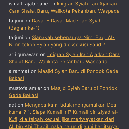
ismail rajab pane
on
Imigran Syiah Iran Ajarkan
Cara Shalat Baru, Walikota Pekanbaru Waspada
tarjuni
on
Dasar – Dasar Madzhab Syiah
(Bagian ke-1)
tarjuni
on
Siapakah sebenarnya Nimr Baqr Al-
Nimr, tokoh Syiah yang dieksekusi Saudi?
adi gunawan
on
Imigran Syiah Iran Ajarkan Cara
Shalat Baru, Walikota Pekanbaru Waspada
a rahmat
on
Masjid Syiah Baru di Pondok Gede
Bekasi
mustofa amier
on
Masjid Syiah Baru di Pondok
Gede Bekasi
aat
on
Mengapa kami tidak mengamalkan Doa
kumail? 1. Siapa Kumail ini? Kumail bin ziyad al-
Kufi, dia tsiqah kecuali jika meriwayatkan dari
Ali bin Abi Thabil maka harus dijauhi haditsnya.