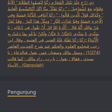
ذِي زَرْعٍ عِنْدَ بَيْتِكَ الْمُحَرَّمِ رَبَّنَا لِيُقِيمُوا الصَّلَاةَ ” الْآيَةُ
وَقَوْلِهِ مَعَ إسْمَاعِيلَ : ” رَبَّنَا تَقَبَّلْ مِنَّا إنَّكَ أَنْتَالسَّمِيعُ الْعَلِيمُ
” وَكَذَلِكَ قَوْلُ الَّذِينَ قَالُوا : ” رَبَّنَا آتِنَافِي الدُّنْيَا حَسَنَةً وَفِي
الْآخِرَةِ حَسَنَةً وَقِنَا عَذَابَ النَّارِ ” وَمِثْلُ هَذَا كَثِيرٌ . وَقَدْ نُقِلَ
عَنْ مَالِك أَنَّهُ قَالَ : أَكْرَهُ لِلرَّجُلِ أَنْ يَقُولَ فِي دُعَائِهِ : يَا
سَيِّدِي يَا سَيِّدِي يَاحَنَّانُ يَا حَنَّانُ وَلَكِنْ يَدْعُو بِمَا دَعَتْ بِهِ
الْأَنْبِيَاءُ ؛رَبَّنَا رَبَّنَا نَقَلَهُ عَنْهُ العتبي فِي العتبية . وقال ابن
رجب فيجامع العلوم والحكم عند شرح الحديث العاشر
(1/274) : وسئل مالك وسفيان عمن يقول فيالدعاء : يا
سيدي ، فقالا : يقول : يا رب . زاد مالك : كما قالت
الأنبياء . (Gensyiah)
Pengunjung