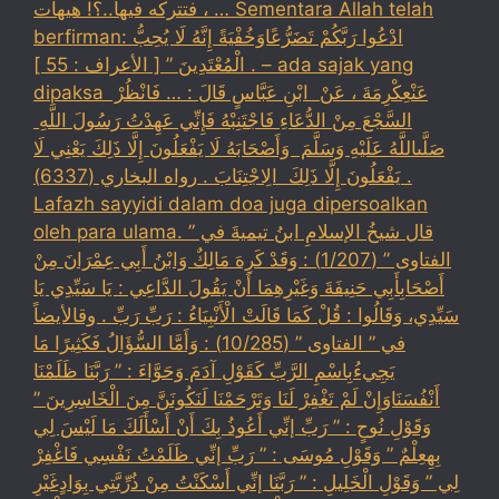
، فتتركه فيها..؟! هيهات … Sementara Allah telah
berfirman: ادْعُوا رَبَّكُمْ تَضَرُّعًاوَخُفْيَةً إِنَّهُ لَا يُحِبُّ
الْمُعْتَدِينَ ” [ الأعراف : 55 ] . – ada sajak yang
dipaksa ‏عَنْ‏‏عِكْرِمَةَ ‏، ‏عَنْ ‏ ‏ابْنِ عَبَّاسٍ ‏‏قَالَ : … فَانْظُرْ ‏‏
السَّجْعَ ‏‏مِنْ الدُّعَاءِ فَاجْتَنِبْهُ فَإِنِّي عَهِدْتُ رَسُولَ اللَّهِ ‏
‏صَلَّىاللَّهُ عَلَيْهِ وَسَلَّمَ ‏ ‏وَأَصْحَابَهُ لَا يَفْعَلُونَ إِلَّا ذَلِكَ ‏‏يَعْنِي لَا
يَفْعَلُونَ إِلَّا ذَلِكَ ‏ ‏الِاجْتِنَابَ . رواه البخاري (6337) .
Lafazh sayyidi dalam doa juga dipersoalkan
oleh para ulama. قال شيخُ الإسلامِ ابنُ تيميةَ في ”
الفتاوى ” (1/207) : وَقَدْ كَرِهَ مَالِكٌ وَابْنُ أَبِي عِمْرَانَ مِنْ
أَصْحَابِأَبِي حَنِيفَةَ وَغَيْرِهِمَا أَنْ يَقُولَ الدَّاعِي : يَا سَيِّدِي يَا
سَيِّدِي، وَقَالُوا : قُلْ كَمَا قَالَتْ الْأَنْبِيَاءُ : رَبِّ رَبِّ . وقالأيضاً
في ” الفتاوى ” (10/285) : وَأَمَّا السُّؤَالُ فَكَثِيرًا مَا
يَجِيءُبِاسْمِ الرَّبِّ كَقَوْلِ آدَمَ وَحَوَّاءَ : ” رَبَّنَا ظَلَمْنَا
أَنْفُسَنَاوَإِنْ لَمْ تَغْفِرْ لَنَا وَتَرْحَمْنَا لَنَكُونَنَّ مِنَ الْخَاسِرِينَ ”
وَقَوْلِ نُوحٍ : ” رَبِّ إنِّي أَعُوذُ بِكَ أَنْ أَسْأَلَكَ مَا لَيْسَ لِي
بِهِعِلْمٌ ” وَقَوْلِ مُوسَى : ” رَبِّ إنِّي ظَلَمْتُ نَفْسِي فَاغْفِرْ
لِي ” وَقَوْلِ الْخَلِيلِ : ” رَبَّنَا إنِّي أَسْكَنْتُ مِنْ ذُرِّيَّتِي بِوَادٍغَيْرِ