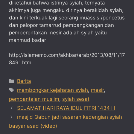
diketahui bahwa istrinya syiah, ternyata
akhirnya juga mengaku dirinya berakidah syiah,
dan kini terkuak lagi seorang muassis /pencetus
dan pelopor tamarrud pembangkangan dan
pemberontakan mesir adalah syiah yaitu
mahmud badar
http://islamemo.com/akhbar/arab/2013/08/11/17
8491.html
Categories
Berita
Tags
membongkar kejahatan syiah
,
mesir
,
pembantaian muslim
,
syiah sesat
SELAMAT HARI RAYA IDUL FITRI 1434 H
masjid Qabun jadi sasaran kedengian syiah
basyar asad (video)