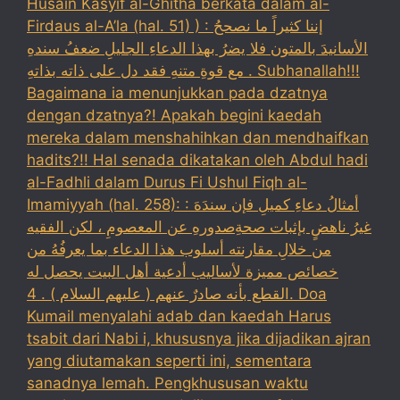
Husain Kasyif al-Ghitha berkata dalam al-
Firdaus al-A’la (hal. 51) ) : إننا كثيراً ما نصححُ
الأسانيدَ بالمتون فلا يضرُ بهذا الدعاءِ الجليلِ ضعفُ سندهِ
مع قوةِ متنهِ فقد دل على ذاته بذاتهِ . Subhanallah!!!
Bagaimana ia menunjukkan pada dzatnya
dengan dzatnya?! Apakah begini kaedah
mereka dalam menshahihkan dan mendhaifkan
hadits?!! Hal senada dikatakan oleh Abdul hadi
al-Fadhli dalam Durus Fi Ushul Fiqh al-
Imamiyyah (hal. 258): : أمثالُ دعاءِ كميلِ فإن سندَهَ
غيرُ ناهضٍ بإثبات صحةِصدورهِ عن المعصومِ ، لكن الفقيه
من خلالِ مقارنته أسلوب هذا الدعاء بما يعرفُهُ من
خصائص مميزة لأساليب أدعية أهل البيت يحصل له
القطع بأنه صادرٌ عنهم ( عليهم السلام ) . 4. Doa
Kumail menyalahi adab dan kaedah Harus
tsabit dari Nabi i, khususnya jika dijadikan ajran
yang diutamakan seperti ini, sementara
sanadnya lemah. Pengkhususan waktu