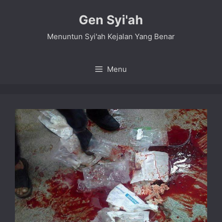
Skip
Gen Syi'ah
to
content
Menuntun Syi'ah Kejalan Yang Benar
Menu