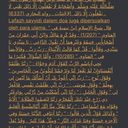
‏صَلَّىاللَّهُ عَلَيْهِ وَسَلَّمَ ‏ ‏وَأَصْحَابَهُ لَا يَفْعَلُونَ إِلَّا ذَلِكَ ‏‏يَعْنِي لَا
يَفْعَلُونَ إِلَّا ذَلِكَ ‏ ‏الِاجْتِنَابَ . رواه البخاري (6337) .
Lafazh sayyidi dalam doa juga dipersoalkan
oleh para ulama. قال شيخُ الإسلامِ ابنُ تيميةَ في ”
الفتاوى ” (1/207) : وَقَدْ كَرِهَ مَالِكٌ وَابْنُ أَبِي عِمْرَانَ مِنْ
أَصْحَابِأَبِي حَنِيفَةَ وَغَيْرِهِمَا أَنْ يَقُولَ الدَّاعِي : يَا سَيِّدِي يَا
سَيِّدِي، وَقَالُوا : قُلْ كَمَا قَالَتْ الْأَنْبِيَاءُ : رَبِّ رَبِّ . وقالأيضاً
في ” الفتاوى ” (10/285) : وَأَمَّا السُّؤَالُ فَكَثِيرًا مَا
يَجِيءُبِاسْمِ الرَّبِّ كَقَوْلِ آدَمَ وَحَوَّاءَ : ” رَبَّنَا ظَلَمْنَا
أَنْفُسَنَاوَإِنْ لَمْ تَغْفِرْ لَنَا وَتَرْحَمْنَا لَنَكُونَنَّ مِنَ الْخَاسِرِينَ ”
وَقَوْلِ نُوحٍ : ” رَبِّ إنِّي أَعُوذُ بِكَ أَنْ أَسْأَلَكَ مَا لَيْسَ لِي
بِهِعِلْمٌ ” وَقَوْلِ مُوسَى : ” رَبِّ إنِّي ظَلَمْتُ نَفْسِي فَاغْفِرْ
لِي ” وَقَوْلِ الْخَلِيلِ : ” رَبَّنَا إنِّي أَسْكَنْتُ مِنْ ذُرِّيَّتِي بِوَادٍغَيْرِ
ذِي زَرْعٍ عِنْدَ بَيْتِكَ الْمُحَرَّمِ رَبَّنَا لِيُقِيمُوا الصَّلَاةَ ” الْآيَةُ
وَقَوْلِهِ مَعَ إسْمَاعِيلَ : ” رَبَّنَا تَقَبَّلْ مِنَّا إنَّكَ أَنْتَالسَّمِيعُ الْعَلِيمُ
” وَكَذَلِكَ قَوْلُ الَّذِينَ قَالُوا : ” رَبَّنَا آتِنَافِي الدُّنْيَا حَسَنَةً وَفِي
الْآخِرَةِ حَسَنَةً وَقِنَا عَذَابَ النَّارِ ” وَمِثْلُ هَذَا كَثِيرٌ . وَقَدْ نُقِلَ
عَنْ مَالِك أَنَّهُ قَالَ : أَكْرَهُ لِلرَّجُلِ أَنْ يَقُولَ فِي دُعَائِهِ : يَا