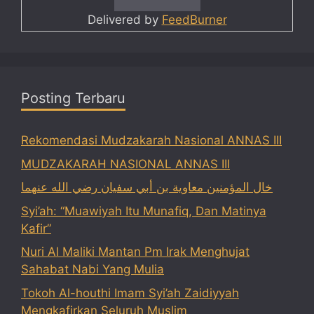
Delivered by
FeedBurner
Posting Terbaru
Rekomendasi Mudzakarah Nasional ANNAS III
MUDZAKARAH NASIONAL ANNAS III
خال المؤمنين معاوية بن أبي سفيان رضي الله عنهما
Syi’ah: “Muawiyah Itu Munafiq, Dan Matinya
Kafir”
Nuri Al Maliki Mantan Pm Irak Menghujat
Sahabat Nabi Yang Mulia
Tokoh Al-houthi Imam Syi’ah Zaidiyyah
Mengkafirkan Seluruh Muslim