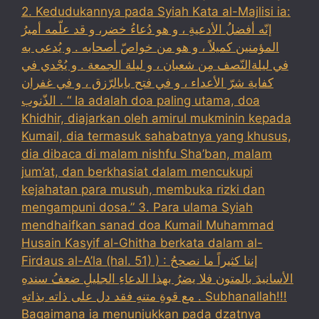
2. Kedudukannya pada Syiah Kata al-Majlisi ia:
إنّه أفضلُ الأدعيةِ ، و هو دُعاءُ خضر، و قد علّمه أميرُ
المؤمنين كميلاً ، و هو من خواصّ أصحابه . و يُدعى به
في ليلةالنّصف مِن شعبان ، و ليلة الجمعة . و يُجْدي في
كفاية شرّ الأعداء ، و في فتح بابالرّزق ، و في غفران
الذّنوب . “ Ia adalah doa paling utama, doa
Khidhir, diajarkan oleh amirul mukminin kepada
Kumail, dia termasuk sahabatnya yang khusus,
dia dibaca di malam nishfu Sha’ban, malam
jum’at, dan berkhasiat dalam mencukupi
kejahatan para musuh, membuka rizki dan
mengampuni dosa.” 3. Para ulama Syiah
mendhaifkan sanad doa Kumail Muhammad
Husain Kasyif al-Ghitha berkata dalam al-
Firdaus al-A’la (hal. 51) ) : إننا كثيراً ما نصححُ
الأسانيدَ بالمتون فلا يضرُ بهذا الدعاءِ الجليلِ ضعفُ سندهِ
مع قوةِ متنهِ فقد دل على ذاته بذاتهِ . Subhanallah!!!
Bagaimana ia menunjukkan pada dzatnya