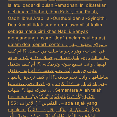
lailatul qadar di bulan Ramadhan. Ini dikatakan
oleh imam Thabari, Ibnu Katsir, Ibnu Rajab,
Qadhi Ibnul Arabi, al-Qurthubi dan al-Syinqithi.
Doa Kumail tidak ada aroma jawami’ al-kalim
sebagaimana cirri khas Nabi i. Banyak
mengandung unsure I’tida` (melampaui batas)
dalam doa, seperti contoh: : يا مولاي…فكيف يبقى
في العذاب ، وهو يرجو ما سلف من حلمك..؟! ام كيف
تولمه النار، وهو يأمل فضلك ورحمتك ..؟! ام كيف يحرقه
لهيبها ، وأنت تسمع صوته وترىمكانه..؟! أم كيف بشتمل
عليه زفيرها ، وأنت تعلم ضعفة..؟! أم كيف يتقلقل
بيناطباقها ، وانت تعلم صدقه..؟! أم كيف تزجرة زبانيتها ،
وهو يناديك يا ربه ..؟! أمكيف يرجو فضلك في عتقه منها
، فتتركه فيها..؟! هيهات … Sementara Allah telah
berfirman: ادْعُوا رَبَّكُمْ تَضَرُّعًاوَخُفْيَةً إِنَّهُ لَا يُحِبُّ
الْمُعْتَدِينَ ” [ الأعراف : 55 ] . – ada sajak yang
dipaksa ‏عَنْ‏‏عِكْرِمَةَ ‏، ‏عَنْ ‏ ‏ابْنِ عَبَّاسٍ ‏‏قَالَ : … فَانْظُرْ ‏‏
السَّجْعَ ‏‏مِنْ الدُّعَاءِ فَاجْتَنِبْهُ فَإِنِّي عَهِدْتُ رَسُولَ اللَّهِ ‏