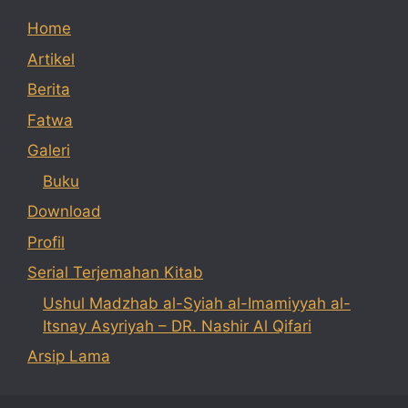
Home
Artikel
Berita
Fatwa
Galeri
Buku
Download
Profil
Serial Terjemahan Kitab
Ushul Madzhab al-Syiah al-Imamiyyah al-
Itsnay Asyriyah – DR. Nashir Al Qifari
Arsip Lama