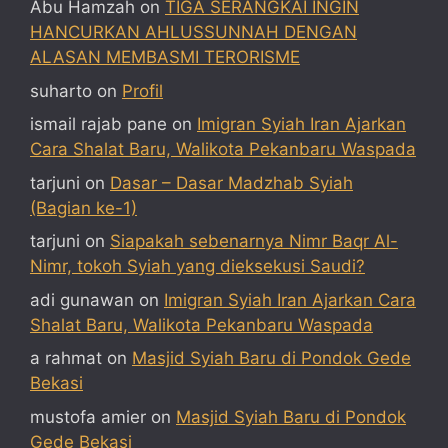
Abu Hamzah
on
TIGA SERANGKAI INGIN
HANCURKAN AHLUSSUNNAH DENGAN
ALASAN MEMBASMI TERORISME
suharto
on
Profil
ismail rajab pane
on
Imigran Syiah Iran Ajarkan
Cara Shalat Baru, Walikota Pekanbaru Waspada
tarjuni
on
Dasar – Dasar Madzhab Syiah
(Bagian ke-1)
tarjuni
on
Siapakah sebenarnya Nimr Baqr Al-
Nimr, tokoh Syiah yang dieksekusi Saudi?
adi gunawan
on
Imigran Syiah Iran Ajarkan Cara
Shalat Baru, Walikota Pekanbaru Waspada
a rahmat
on
Masjid Syiah Baru di Pondok Gede
Bekasi
mustofa amier
on
Masjid Syiah Baru di Pondok
Gede Bekasi