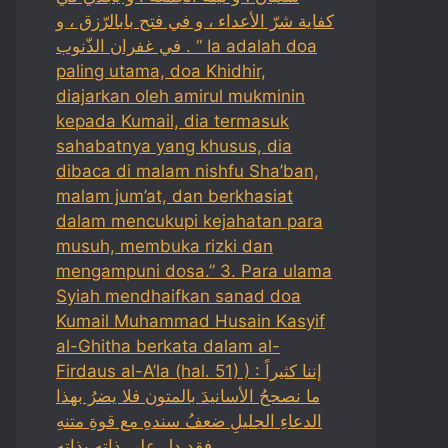
كفاية شرّ الأعداء ، و في فتح بابالرّزق ، و
في غفران الذّنوب . “ Ia adalah doa
paling utama, doa Khidhir,
diajarkan oleh amirul mukminin
kepada Kumail, dia termasuk
sahabatnya yang khusus, dia
dibaca di malam nishfu Sha’ban,
malam jum’at, dan berkhasiat
dalam mencukupi kejahatan para
musuh, membuka rizki dan
mengampuni dosa.” 3. Para ulama
Syiah mendhaifkan sanad doa
Kumail Muhammad Husain Kasyif
al-Ghitha berkata dalam al-
Firdaus al-A’la (hal. 51) ) : إننا كثيراً
ما نصححُ الأسانيدَ بالمتون فلا يضرُ بهذا
الدعاءِ الجليلِ ضعفُ سندهِ مع قوةِ متنهِ
فقد دل على ذاته بذاتهِ .