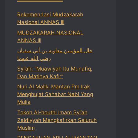
Rekomendasi Mudzakarah
Nasional ANNAS III
MUDZAKARAH NASIONAL
ANNAS III
خال المؤمنين معاوية بن أبي سفيان
رضي الله عنهما
Syi’ah: “Muawiyah Itu Munafiq,
Dan Matinya Kafir”
Nuri Al Maliki Mantan Pm Irak
Menghujat Sahabat Nabi Yang
Mulia
Tokoh Al-houthi Imam Syi’ah
Zaidiyyah Mengkafirkan Seluruh
Muslim