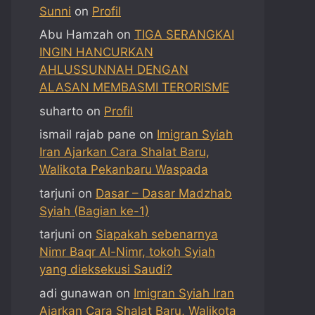
Sunni
on
Profil
Abu Hamzah
on
TIGA SERANGKAI
INGIN HANCURKAN
AHLUSSUNNAH DENGAN
ALASAN MEMBASMI TERORISME
suharto
on
Profil
ismail rajab pane
on
Imigran Syiah
Iran Ajarkan Cara Shalat Baru,
Walikota Pekanbaru Waspada
tarjuni
on
Dasar – Dasar Madzhab
Syiah (Bagian ke-1)
tarjuni
on
Siapakah sebenarnya
Nimr Baqr Al-Nimr, tokoh Syiah
yang dieksekusi Saudi?
adi gunawan
on
Imigran Syiah Iran
Ajarkan Cara Shalat Baru, Walikota