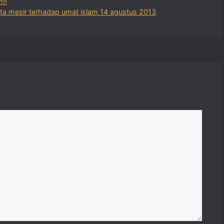
!!
a mesir terhadap umat islam 14 agustus 2013