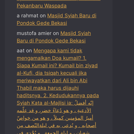
Pekanbaru Waspada
a rahmat
on
Masjid Syiah Baru di
Pondok Gede Bekasi
mustofa amier
on
Masjid Syiah
Baru di Pondok Gede Bekasi
aat
on
Mengapa kami tidak
mengamalkan Doa kumail? 1.
Siapa Kumail ini? Kumail bin ziyad
al-Kufi, dia tsiqah kecuali jika
meriwayatkan dari Ali bin Abi
Thabil maka harus dijauhi
haditsnya. 2. Kedudukannya pada
Syiah Kata al-Majlisi ia: إنّه أفضلُ
الأدعيةِ ، و هو دُعاءُ خضر، و قد علّمه
أميرُ المؤمنين كميلاً ، و هو من خواصّ
أصحابه . و يُدعى به في ليلةالنّصف مِن
شعبان ، و ليلة الجمعة . و يُجْدي في