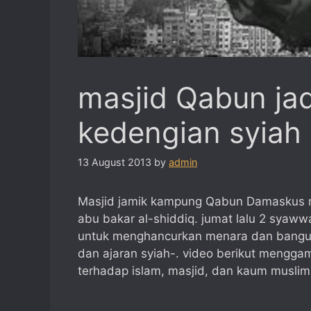
masjid Qabun jad
kedengian syiah 
13 August 2013
by
admin
Masjid jamik kampung Qabun Damaskus m
abu bakar al-shiddiq. jumat lalu 2 syaww
untuk menghancurkan menara dan bangu
dan ajaran syiah-. video berikut mengg
terhadap islam, masjid, dan kaum muslimi