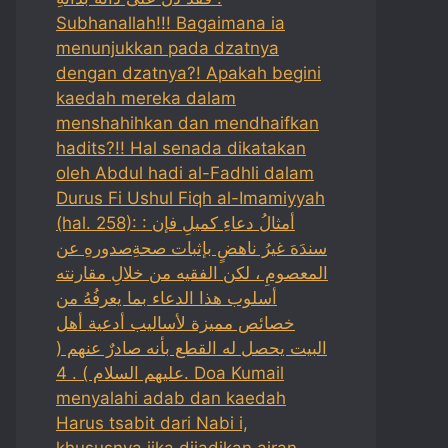
Subhanallah!!! Bagaimana ia
menunjukkan pada dzatnya
dengan dzatnya?! Apakah begini
kaedah mereka dalam
menshahihkan dan mendhaifkan
hadits?!! Hal senada dikatakan
oleh Abdul hadi al-Fadhli dalam
Durus Fi Ushul Fiqh al-Imamiyyah
(hal. 258): : أمثالُ دعاءِ كميلِ فإن
سندَهَ غيرُ ناهضٍ بإثبات صحةِصدورهِ عن
المعصومِ ، لكن الفقيه من خلالِ مقارنته
أسلوب هذا الدعاء بما يعرفُهُ من
خصائص مميزة لأساليب أدعية أهل
البيت يحصل له القطع بأنه صادرٌ عنهم (
عليهم السلام ) . 4. Doa Kumail
menyalahi adab dan kaedah
Harus tsabit dari Nabi i,