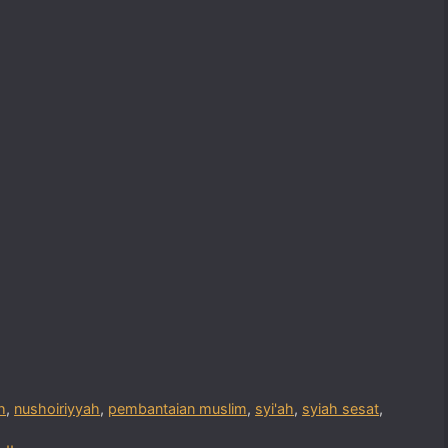
h
,
nushoiriyyah
,
pembantaian muslim
,
syi'ah
,
syiah sesat
,