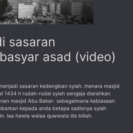
i sasaran
basyar asad (video)
enjadi sasaran kedengkian syiah. menara masjid
al 1434 h rudah-rudal syiah sengaja diarahkan
nan masjid Abu Bakar- sebagaimana kebiasaan
ambarkan kepada anda betapa sadisnya syiah
n. laa hawla walaa quwwata illa billah.