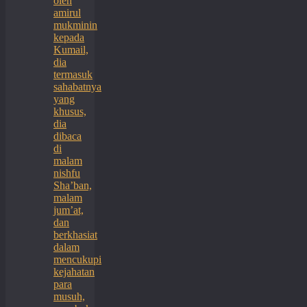
oleh
amirul
mukminin
kepada
Kumail,
dia
termasuk
sahabatnya
yang
khusus,
dia
dibaca
di
malam
nishfu
Sha’ban,
malam
jum’at,
dan
berkhasiat
dalam
mencukupi
kejahatan
para
musuh,