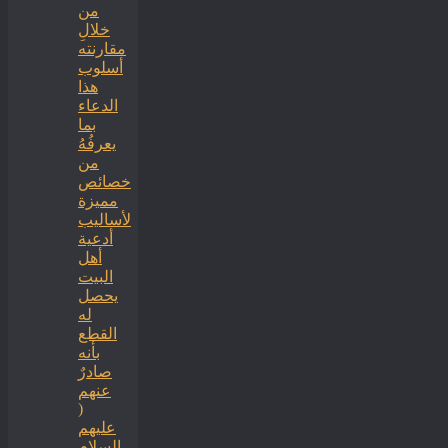
من
خلالِ
مقارنته
أسلوب
هذا
الدعاء
بما
يعرفُهُ
من
خصائص
مميزة
لأساليب
أدعية
أهل
البيت
يحصل
له
القطع
بأنه
صادرٌ
عنهم
(
عليهم
السلام