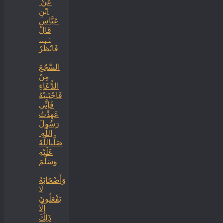
‏عَنْ ‏
‏ابْنِ
عَبَّاسٍ
‏‏قَالَ
: …
فَانْظُرْ
السَّجْعَ
‏‏مِنْ
الدُّعَاءِ
فَاجْتَنِبْهُ
فَإِنِّي
عَهِدْتُ
رَسُولَ
اللَّهِ ‏
‏صَلَّىاللَّهُ
عَلَيْهِ
وَسَلَّمَ
‏وَأَصْحَابَهُ
لَا
يَفْعَلُونَ
إِلَّا
ذَلِكَ