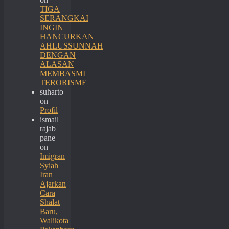
TIGA
SERANGKAI
INGIN
HANCURKAN
AHLUSSUNNAH
DENGAN
ALASAN
MEMBASMI
TERORISME
suharto
on
Profil
ismail
rajab
pane
on
Imigran
Syiah
Iran
Ajarkan
Cara
Shalat
Baru,
Walikota