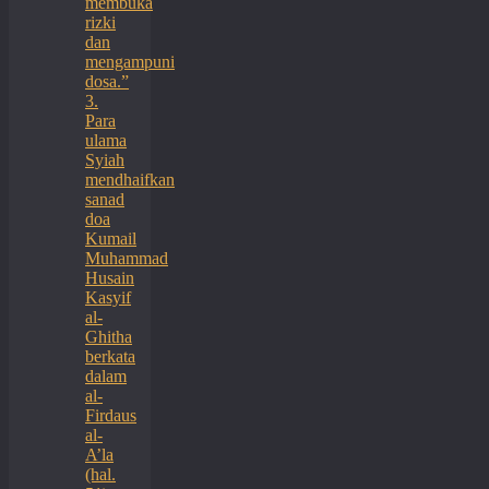
membuka
rizki
dan
mengampuni
dosa.”
3.
Para
ulama
Syiah
mendhaifkan
sanad
doa
Kumail
Muhammad
Husain
Kasyif
al-
Ghitha
berkata
dalam
al-
Firdaus
al-
A’la
(hal.