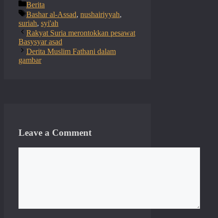
Categories
Berita
Tags
Bashar al-Assad
,
nushairiyyah
,
suriah
,
syi'ah
Rakyat Suria merontokkan pesawat
Basysyar asad
Derita Muslim Fathani dalam
gambar
Leave a Comment
Comment