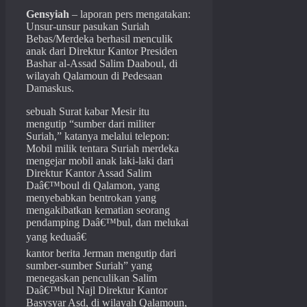
Gensyiah
– laporan pers mengatakan:
Unsur-unsur pasukan Suriah
Bebas/Merdeka berhasil menculik
anak dari Direktur Kantor Presiden
Bashar al-Assad Salim Daaboul, di
wilayah Qalamoun di Pedesaan
Damaskus.
sebuah Surat kabar Mesir itu
mengutip “sumber dari militer
Suriah,” katanya melalui telepon:
Mobil milik tentara Suriah merdeka
mengejar mobil anak laki-laki dari
Direktur Kantor Assad Salim
Daâ€™boul di Qalamon, yang
menyebabkan bentrokan yang
mengakibatkan kematian seorang
pendamping Daâ€™bul, dan melukai
yang keduaâ€
kantor berita Jerman mengutip dari
sumber-sumber Suriah” yang
menegaskan penculikan Salim
Daâ€™bul Najl Direktur Kantor
Basysyar Asd, di wilayah Qalamoun,