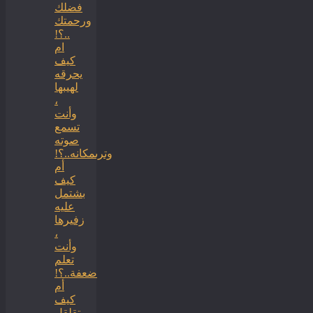
فضلك
ورحمتك
..؟!
ام
كيف
يحرقه
لهيبها
،
وأنت
تسمع
صوته
وترىمكانه..؟!
أم
كيف
بشتمل
عليه
زفيرها
،
وأنت
تعلم
ضعفة..؟!
أم
كيف
يتقلقل