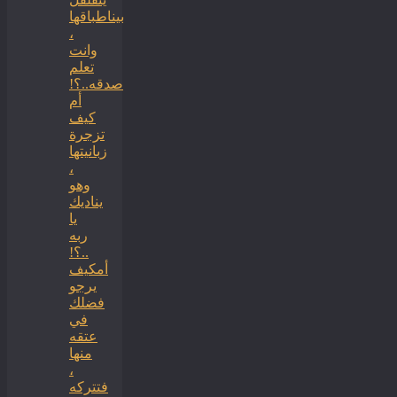
بيناطباقها
،
وانت
تعلم
صدقه..؟!
أم
كيف
تزجرة
زبانيتها
،
وهو
يناديك
يا
ربه
..؟!
أمكيف
يرجو
فضلك
في
عتقه
منها
،
فتتركه