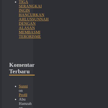
TIGA
SERANGKAI
INGIN
HANCURKAN
AHLUSSUNNAH
DENGAN
ALASAN
MEMBASMI
TERORISME
Komentar
Terbaru
Sunni
on
Profil
Abu
Hamzah
on