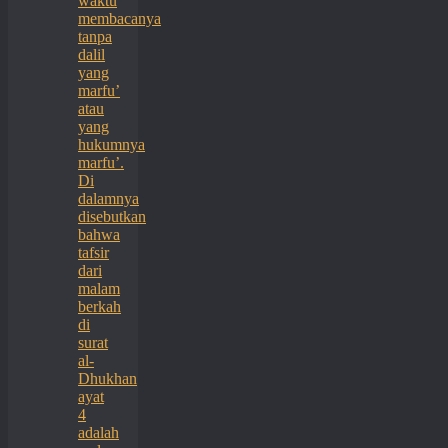
waktu
membacanya
tanpa
dalil
yang
marfu’
atau
yang
hukumnya
marfu’.
Di
dalamnya
disebutkan
bahwa
tafsir
dari
malam
berkah
di
surat
al-
Dhukhan
ayat
4
adalah