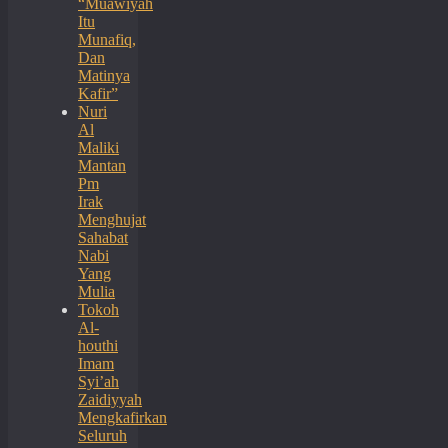
“Muawiyah
Itu
Munafiq,
Dan
Matinya
Kafir”
Nuri
Al
Maliki
Mantan
Pm
Irak
Menghujat
Sahabat
Nabi
Yang
Mulia
Tokoh
Al-
houthi
Imam
Syi’ah
Zaidiyyah
Mengkafirkan
Seluruh