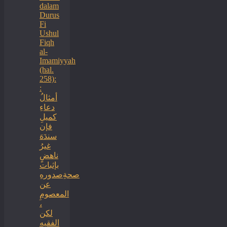
dalam
Durus
Fi
Ushul
Fiqh
al-
Imamiyyah
(hal.
258):
:
أمثالُ
دعاءِ
كميلِ
فإن
سندَهَ
غيرُ
ناهضٍ
بإثبات
صحةِصدورهِ
عن
المعصومِ
،
لكن
الفقيه