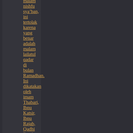
malam
nishfu
sya’ban,
ini
tertolak
karena
yang
benar
adalah
malam
lailatul
qadar
di
bulan
Ramadhan.
Ini
dikatakan
oleh
imam
Thabari,
Ibnu
Katsir,
Ibnu
Rajab,
Qadhi