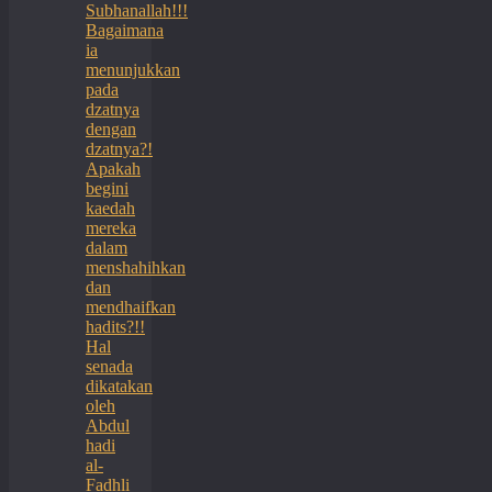
Subhanallah!!!
Bagaimana
ia
menunjukkan
pada
dzatnya
dengan
dzatnya?!
Apakah
begini
kaedah
mereka
dalam
menshahihkan
dan
mendhaifkan
hadits?!!
Hal
senada
dikatakan
oleh
Abdul
hadi
al-
Fadhli