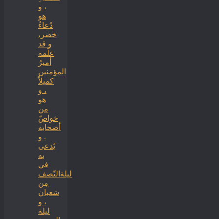
، و
هو
دُعاءُ
خضر،
و قد
علّمه
أميرُ
المؤمنين
كميلاً
، و
هو
من
خواصّ
أصحابه
. و
يُدعى
به
في
ليلةالنّصف
مِن
شعبان
، و
ليلة