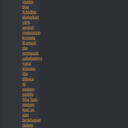
utama,
doa
Khidhir,
diajarkan
oleh
amirul
mukminin
kepada
Kumail,
dia
termasuk
sahabatnya
yang
khusus,
dia
dibaca
di
malam
nishfu
Sha’ban,
malam
jum’at,
dan
berkhasiat
dalam