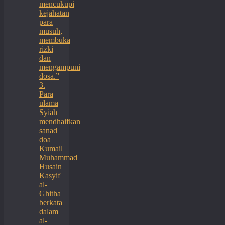
mencukupi
kejahatan
para
musuh,
membuka
rizki
dan
mengampuni
dosa.”
3.
Para
ulama
Syiah
mendhaifkan
sanad
doa
Kumail
Muhammad
Husain
Kasyif
al-
Ghitha
berkata
dalam
al-