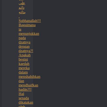
على
ذاته
بذاتهِ
.
Subhanallah!!!
Bagaimana
ia
menunjukkan
pada
dzatnya
dengan
dzatnya?!
Apakah
begini
kaedah
mereka
dalam
menshahihkan
dan
mendhaifkan
hadits?!!
Hal
senada
dikatakan
oleh