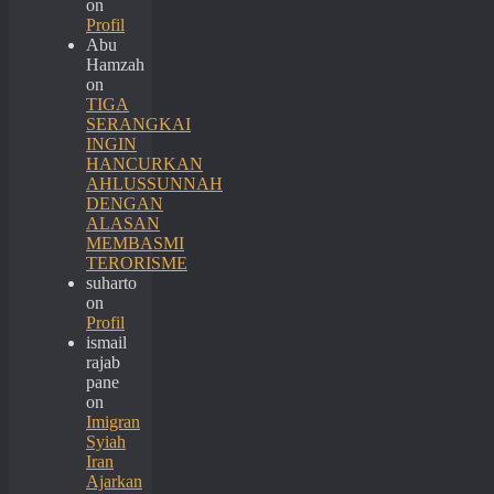
on
Profil
Abu
Hamzah
on
TIGA
SERANGKAI
INGIN
HANCURKAN
AHLUSSUNNAH
DENGAN
ALASAN
MEMBASMI
TERORISME
suharto
on
Profil
ismail
rajab
pane
on
Imigran
Syiah
Iran
Ajarkan