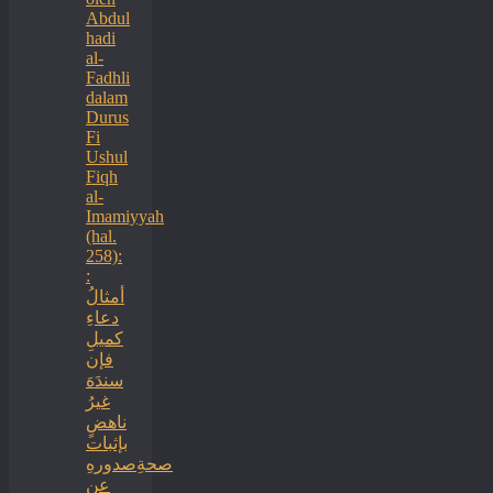
Abdul
hadi
al-
Fadhli
dalam
Durus
Fi
Ushul
Fiqh
al-
Imamiyyah
(hal.
258):
:
أمثالُ
دعاءِ
كميلِ
فإن
سندَهَ
غيرُ
ناهضٍ
بإثبات
صحةِصدورهِ
عن