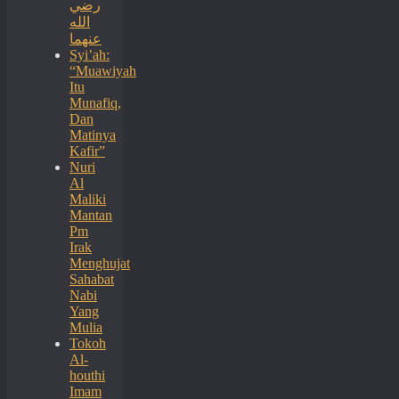
رضي
الله
عنهما
Syi’ah:
“Muawiyah
Itu
Munafiq,
Dan
Matinya
Kafir”
Nuri
Al
Maliki
Mantan
Pm
Irak
Menghujat
Sahabat
Nabi
Yang
Mulia
Tokoh
Al-
houthi
Imam