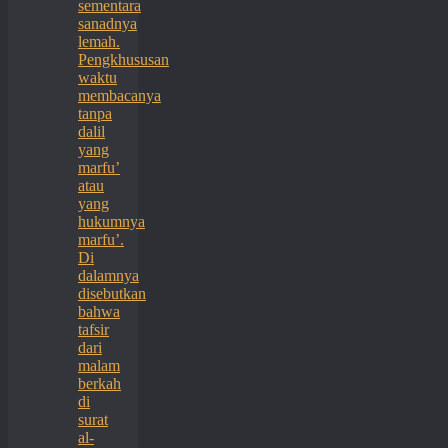
sementara
sanadnya
lemah.
Pengkhususan
waktu
membacanya
tanpa
dalil
yang
marfu’
atau
yang
hukumnya
marfu’.
Di
dalamnya
disebutkan
bahwa
tafsir
dari
malam
berkah
di
surat
al-