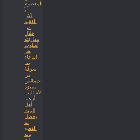
المعصومِ
،
لكن
الفقيه
من
خلالِ
مقارنته
أسلوب
هذا
الدعاء
بما
يعرفُهُ
من
خصائص
مميزة
لأساليب
أدعية
أهل
البيت
يحصل
له
القطع
بأنه