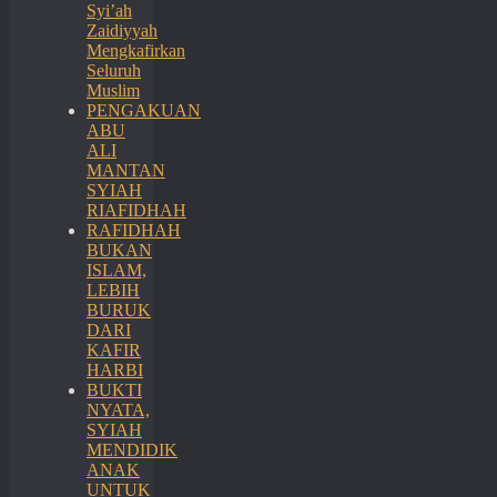
Syi’ah
Zaidiyyah
Mengkafirkan
Seluruh
Muslim
PENGAKUAN
ABU
ALI
MANTAN
SYIAH
RIAFIDHAH
RAFIDHAH
BUKAN
ISLAM,
LEBIH
BURUK
DARI
KAFIR
HARBI
BUKTI
NYATA,
SYIAH
MENDIDIK
ANAK
UNTUK