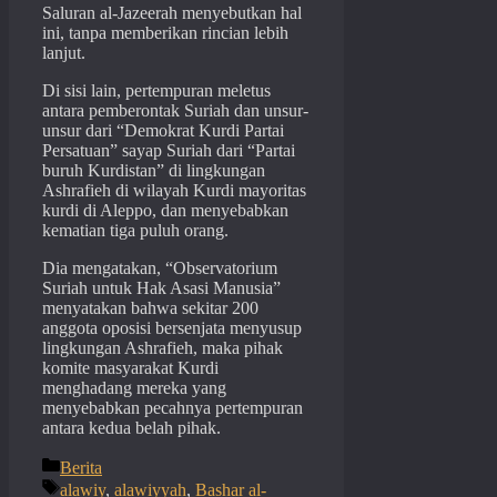
Saluran al-Jazeerah menyebutkan hal
ini, tanpa memberikan rincian lebih
lanjut.
Di sisi lain, pertempuran meletus
antara pemberontak Suriah dan unsur-
unsur dari “Demokrat Kurdi Partai
Persatuan” sayap Suriah dari “Partai
buruh Kurdistan” di lingkungan
Ashrafieh di wilayah Kurdi mayoritas
kurdi di Aleppo, dan menyebabkan
kematian tiga puluh orang.
Dia mengatakan, “Observatorium
Suriah untuk Hak Asasi Manusia”
menyatakan bahwa sekitar 200
anggota oposisi bersenjata menyusup
lingkungan Ashrafieh, maka pihak
komite masyarakat Kurdi
menghadang mereka yang
menyebabkan pecahnya pertempuran
antara kedua belah pihak.
Categories
Berita
Tags
alawiy
,
alawiyyah
,
Bashar al-