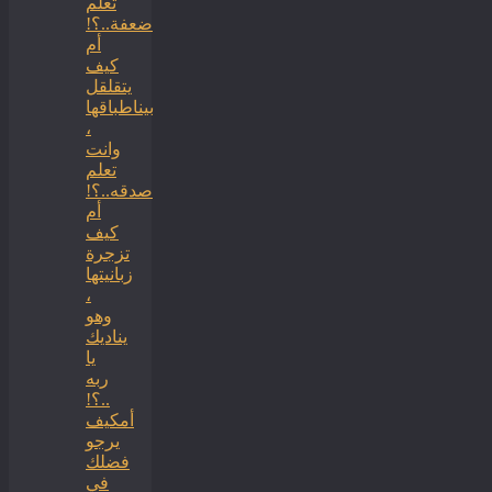
تعلم
ضعفة..؟!
أم
كيف
يتقلقل
بيناطباقها
،
وانت
تعلم
صدقه..؟!
أم
كيف
تزجرة
زبانيتها
،
وهو
يناديك
يا
ربه
..؟!
أمكيف
يرجو
فضلك
في