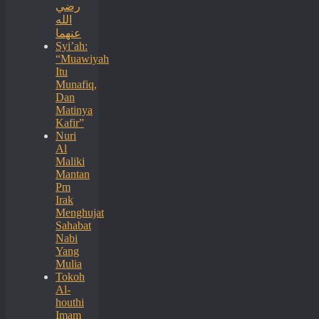
رضي
الله
عنهما
Syi’ah:
“Muawiyah
Itu
Munafiq,
Dan
Matinya
Kafir”
Nuri
Al
Maliki
Mantan
Pm
Irak
Menghujat
Sahabat
Nabi
Yang
Mulia
Tokoh
Al-
houthi
Imam