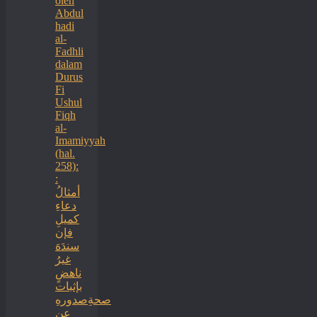
oleh
Abdul
hadi
al-
Fadhli
dalam
Durus
Fi
Ushul
Fiqh
al-
Imamiyyah
(hal.
258):
:
أمثالُ
دعاءِ
كميلِ
فإن
سندَهَ
غيرُ
ناهضٍ
بإثبات
صحةِصدورهِ
عن