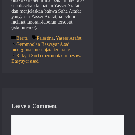
dilakukan oleh rumah sakit militer atas
sebab-sebab kematian Yasser Arafat,
dan menjelaskan bahwa Suha Arafat
yang, istri Yasser Arafat, ia belum
melihat laporan-laporan tersebut.
(islammemo).
Categories
Tags
Berita
Palestina
,
Yaseer Arafat
Gerombolan Basysyar Asad
menggunakan senjata terlarang
Rakyat Suria merontokkan pesawat
Basysyar asad
Leave a Comment
Comment