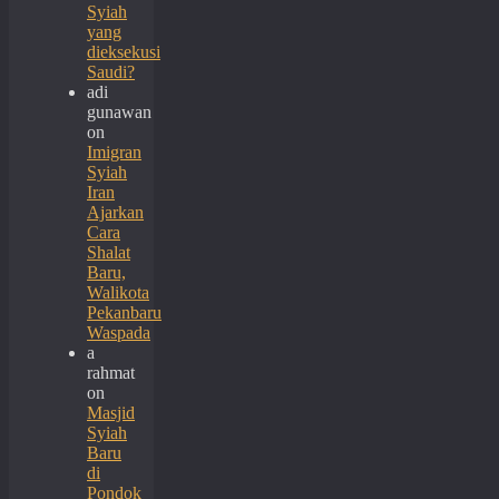
Syiah
yang
dieksekusi
Saudi?
adi
gunawan
on
Imigran
Syiah
Iran
Ajarkan
Cara
Shalat
Baru,
Walikota
Pekanbaru
Waspada
a
rahmat
on
Masjid
Syiah
Baru
di
Pondok