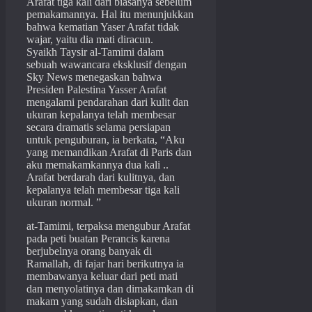
Arafat tiga kali dari biasanya sebelum
pemakamannya. Hal itu menunjukkan
bahwa kematian Yaser Arafat tidak
wajar, yaitu dia mati diracun.
Syaikh Taysir al-Tamimi dalam
sebuah wawancara eksklusif dengan
Sky News menegaskan bahwa
Presiden Palestina Yasser Arafat
mengalami pendarahan dari kulit dan
ukuran kepalanya telah membesar
secara dramatis selama persiapan
untuk penguburan, ia berkata, “Aku
yang memandikan Arafat di Paris dan
aku memakamkannya dua kali ..
Arafat berdarah dari kulitnya, dan
kepalanya telah membesar tiga kali
ukuran normal. ”
at-Tamimi, terpaksa mengubur Arafat
pada peti buatan Perancis karena
berjubelnya orang banyak di
Ramallah, di fajar hari berikutnya ia
membawanya keluar dari peti mati
dan menyolatinya dan dimakamkan di
makam yang sudah disiapkan, dan