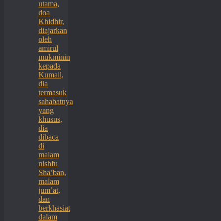
utama,
doa
Khidhir,
diajarkan
oleh
amirul
mukminin
kepada
Kumail,
dia
termasuk
sahabatnya
yang
khusus,
dia
dibaca
di
malam
nishfu
Sha’ban,
malam
jum’at,
dan
berkhasiat
dalam