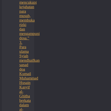
mencukupi
kejahatan
para
musuh,
membuka
rizki
dan
mengampuni
dosa.”
3.
Para
ulama
Syiah
mendhaifkan
sanad
doa
Kumail
Muhammad
Husain
Kasyif
al-
Ghitha
berkata
dalam
al-