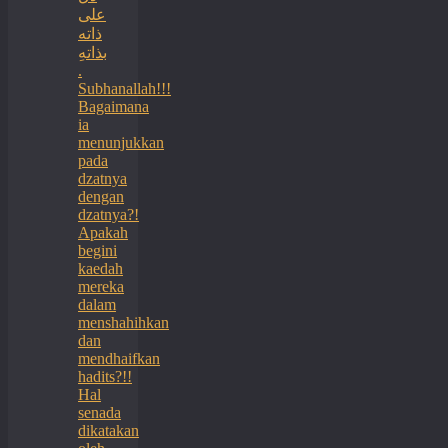
على
ذاته
بذاتهِ
.
Subhanallah!!!
Bagaimana
ia
menunjukkan
pada
dzatnya
dengan
dzatnya?!
Apakah
begini
kaedah
mereka
dalam
menshahihkan
dan
mendhaifkan
hadits?!!
Hal
senada
dikatakan