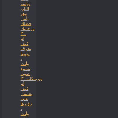
تولمه
النار،
وهو
يأمل
فضلك
ورحمتك
..؟!
ام
كيف
يحرقه
لهيبها
،
وأنت
تسمع
صوته
وترىمكانه..؟!
أم
كيف
بشتمل
عليه
زفيرها
،
وأنت