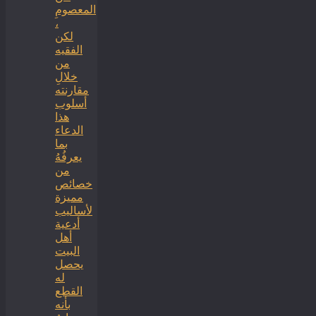
المعصومِ
،
لكن
الفقيه
من
خلالِ
مقارنته
أسلوب
هذا
الدعاء
بما
يعرفُهُ
من
خصائص
مميزة
لأساليب
أدعية
أهل
البيت
يحصل
له
القطع
بأنه