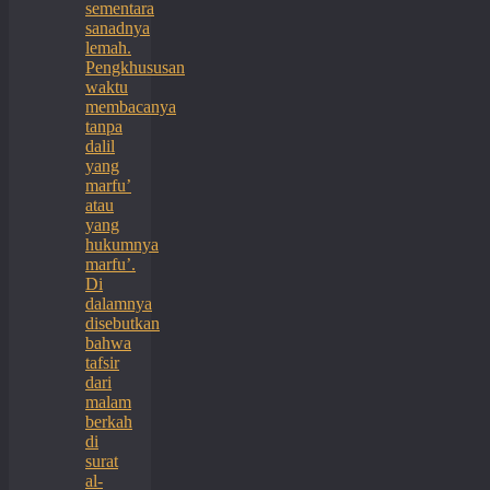
sementara
sanadnya
lemah.
Pengkhususan
waktu
membacanya
tanpa
dalil
yang
marfu’
atau
yang
hukumnya
marfu’.
Di
dalamnya
disebutkan
bahwa
tafsir
dari
malam
berkah
di
surat
al-