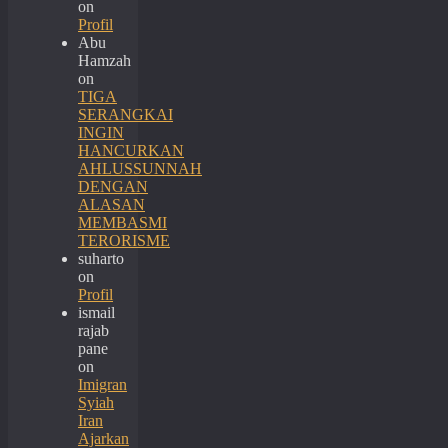
on
Profil
Abu
Hamzah
on
TIGA
SERANGKAI
INGIN
HANCURKAN
AHLUSSUNNAH
DENGAN
ALASAN
MEMBASMI
TERORISME
suharto
on
Profil
ismail
rajab
pane
on
Imigran
Syiah
Iran
Ajarkan