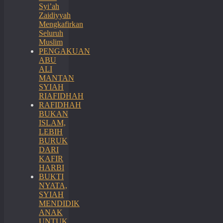
Syi’ah
Zaidiyyah
Mengkafirkan
Seluruh
Muslim
PENGAKUAN
ABU
ALI
MANTAN
SYIAH
RIAFIDHAH
RAFIDHAH
BUKAN
ISLAM,
LEBIH
BURUK
DARI
KAFIR
HARBI
BUKTI
NYATA,
SYIAH
MENDIDIK
ANAK
UNTUK