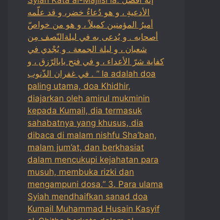
الأدعيةِ ، و هو دُعاءُ خضر، و قد علّمه
أميرُ المؤمنين كميلاً ، و هو من خواصّ
أصحابه . و يُدعى به في ليلةالنّصف مِن
شعبان ، و ليلة الجمعة . و يُجْدي في
كفاية شرّ الأعداء ، و في فتح بابالرّزق ، و
في غفران الذّنوب . “ Ia adalah doa
paling utama, doa Khidhir,
diajarkan oleh amirul mukminin
kepada Kumail, dia termasuk
sahabatnya yang khusus, dia
dibaca di malam nishfu Sha’ban,
malam jum’at, dan berkhasiat
dalam mencukupi kejahatan para
musuh, membuka rizki dan
mengampuni dosa.” 3. Para ulama
Syiah mendhaifkan sanad doa
Kumail Muhammad Husain Kasyif