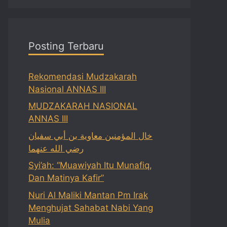
Posting Terbaru
Rekomendasi Mudzakarah
Nasional ANNAS III
MUDZAKARAH NASIONAL
ANNAS III
خال المؤمنين معاوية بن أبي سفيان
رضي الله عنهما
Syi’ah: “Muawiyah Itu Munafiq,
Dan Matinya Kafir”
Nuri Al Maliki Mantan Pm Irak
Menghujat Sahabat Nabi Yang
Mulia