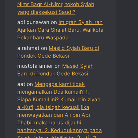
Nimr Baqr Al-Nimr, tokoh Syiah
yang dieksekusi Saudi?
adi gunawan
on
Imigran Syiah Iran
Ajarkan Cara Shalat Baru, Walikota
Pekanbaru Waspada
a rahmat
on
Masjid Syiah Baru di
Pondok Gede Bekasi
mustofa amier
on
Masjid Syiah
Baru di Pondok Gede Bekasi
aat
on
Mengapa kami tidak
mengamalkan Doa kumail? 1.
Siapa Kumail ini? Kumail bin ziyad
al-Kufi, dia tsiqah kecuali jika
meriwayatkan dari Ali bin Abi
Thabil maka harus dijauhi
haditsnya. 2. Kedudukannya pada
Syiah Kata al-Majlisi ia: إنّه أفضلُ