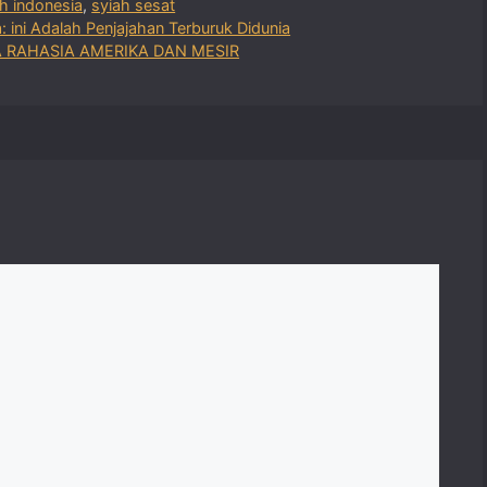
ah indonesia
,
syiah sesat
ini Adalah Penjajahan Terburuk Didunia
RAHASIA AMERIKA DAN MESIR