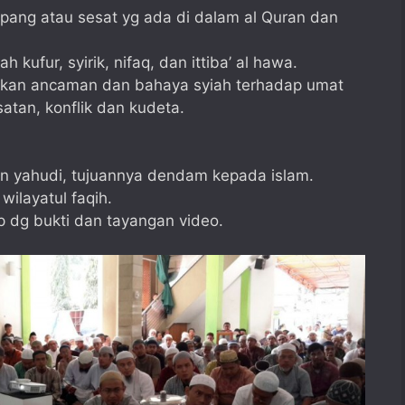
ang atau sesat yg ada di dalam al Quran dan
h kufur, syirik, nifaq, dan ittiba’ al hawa.
kan ancaman dan bahaya syiah terhadap umat
atan, konflik dan kudeta.
an yahudi, tujuannya dendam kepada islam.
wilayatul faqih.
 dg bukti dan tayangan video.