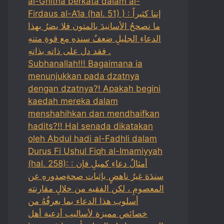
al-Ghitha berkata dalam al-
Firdaus al-A’la (hal. 51) ) : إننا كثيراً
ما نصححُ الأسانيدَ بالمتون فلا يضرُ بهذا
الدعاءِ الجليلِ ضعفُ سندهِ مع قوةِ متنهِ
فقد دل على ذاته بذاتهِ .
Subhanallah!!! Bagaimana ia
menunjukkan pada dzatnya
dengan dzatnya?! Apakah begini
kaedah mereka dalam
menshahihkan dan mendhaifkan
hadits?!! Hal senada dikatakan
oleh Abdul hadi al-Fadhli dalam
Durus Fi Ushul Fiqh al-Imamiyyah
(hal. 258): : أمثالُ دعاءِ كميلِ فإن
سندَهَ غيرُ ناهضٍ بإثبات صحةِصدورهِ عن
المعصومِ ، لكن الفقيه من خلالِ مقارنته
أسلوب هذا الدعاء بما يعرفُهُ من
خصائص مميزة لأساليب أدعية أهل