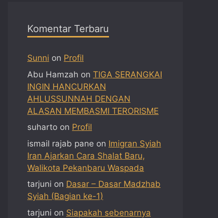
Komentar Terbaru
Sunni
on
Profil
Abu Hamzah
on
TIGA SERANGKAI
INGIN HANCURKAN
AHLUSSUNNAH DENGAN
ALASAN MEMBASMI TERORISME
suharto
on
Profil
ismail rajab pane
on
Imigran Syiah
Iran Ajarkan Cara Shalat Baru,
Walikota Pekanbaru Waspada
tarjuni
on
Dasar – Dasar Madzhab
Syiah (Bagian ke-1)
tarjuni
on
Siapakah sebenarnya