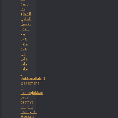
يضرُ
بهذا
الدعاءِ
الجليلِ
ضعفُ
سندهِ
مع
قوةِ
متنهِ
فقد
دل
على
ذاته
بذاتهِ
.
Subhanallah!!!
Bagaimana
ia
menunjukkan
pada
dzatnya
dengan
dzatnya?!
Apakah