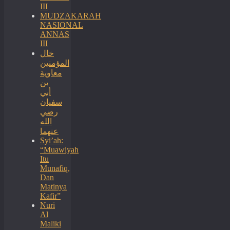
III
MUDZAKARAH
NASIONAL
ANNAS
III
خال
المؤمنين
معاوية
بن
أبي
سفيان
رضي
الله
عنهما
Syi’ah:
“Muawiyah
Itu
Munafiq,
Dan
Matinya
Kafir”
Nuri
Al
Maliki