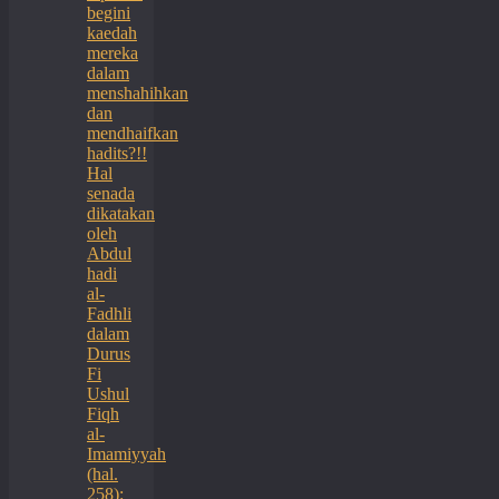
begini
kaedah
mereka
dalam
menshahihkan
dan
mendhaifkan
hadits?!!
Hal
senada
dikatakan
oleh
Abdul
hadi
al-
Fadhli
dalam
Durus
Fi
Ushul
Fiqh
al-
Imamiyyah
(hal.
258):