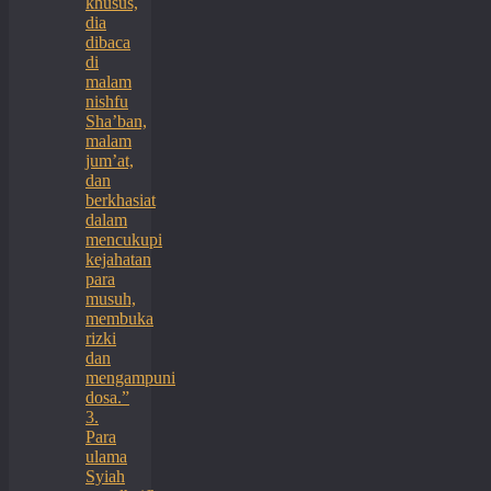
khusus,
dia
dibaca
di
malam
nishfu
Sha’ban,
malam
jum’at,
dan
berkhasiat
dalam
mencukupi
kejahatan
para
musuh,
membuka
rizki
dan
mengampuni
dosa.”
3.
Para
ulama
Syiah