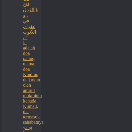
فتح
بابالرّزق
، و
في
غفران
الذّنوب
. “
Ia
adalah
doa
paling
utama,
doa
Khidhir,
diajarkan
oleh
amirul
mukminin
kepada
Kumail,
dia
termasuk
sahabatnya
yang