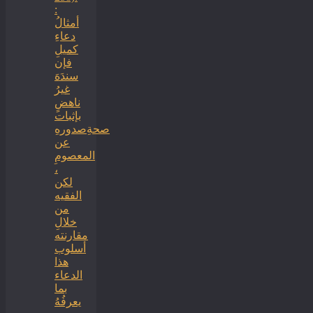
:
أمثالُ
دعاءِ
كميلِ
فإن
سندَهَ
غيرُ
ناهضٍ
بإثبات
صحةِصدورهِ
عن
المعصومِ
،
لكن
الفقيه
من
خلالِ
مقارنته
أسلوب
هذا
الدعاء
بما
يعرفُهُ