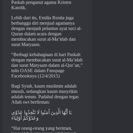
Paskah penganut agama Kristen
Katolik.
Lebih dari itu, Emilia Renita juga
berbangga diri menjual agamanya
dengan menjadi pelantun ayat suci al-
Quran dalam acara dengan
membacakan surat al-Ma’idah dan
surat Maryaam.
“Berbagi kebahagiaan di hari Paskah
dengan membacakan surat al-Ma’idah
dan surat Maryaam dalam al-Qur’an,”
tulis OASE dalam Fanspage
Facebooknya (12/4/2015)
Bagi Syiah, kaum muslimin adalah
musuh, sedangkan kaum musyrikin
adalah teman. Padahal dengan tegas
Allah swt berfirman:
يَا أَيُّهَا الَّذِينَ آَمَنُوا لَا تَتَّخِذُوا عَدُوِّي
وَعَدُوَّكُمْ أَوْلِيَاءَ
“Hai orang-orang yang beriman,