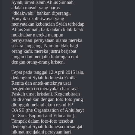
Syiah, umat Islam Ahlus Sunnah
adalah musuh yang harus
“didakwahi” bahkan diperangi.
Banyak sekali riwayat yang
menyatakan kebencian Syiah terhadap
Ahlus Sunnah, baik dalam kitab-kitab
mukhtabar mereka maupun
pernyataan-pernyataan ulama mereka
secara langsung. Namun tidak bagi
orang kafir, mereka justru berjabat
tangan dan menjalin hubungan erat
dengan orang-orang kristen.
Tepat pada tanggal 12 April 2015 lalu,
dedengkot Syiah Indonesia Emilia
Renita dan antek-anteknya usai
bergembira ria merayakan hari raya
Paskah umat kristiani. Kegembiraan
itu di abadikan dengan foto-foto yang
diunggah melalui akun resmi FP
OASE (the Organization of Ahlulbayt
for Socialsupport and Education).
Tampak dalam foto-foto tersebut
dedengkot Syiah Indonesia ini sangat
hikmat menjalani perayaan hari