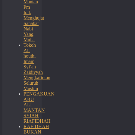
Mantan
Pm
Irak
Menghujat
Sahabat
Nabi
Yang
Mulia
Tokoh
Al-
houthi
Imam
Syi’ah
Zaidiyyah
Mengkafirkan
Seluruh
Muslim
PENGAKUAN
ABU
ALI
MANTAN
SYIAH
RIAFIDHAH
RAFIDHAH
BUKAN