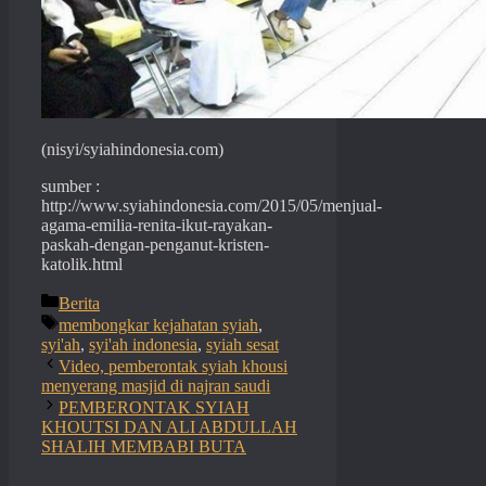
(nisyi/syiahindonesia.com)
sumber :
http://www.syiahindonesia.com/2015/05/menjual-
agama-emilia-renita-ikut-rayakan-
paskah-dengan-penganut-kristen-
katolik.html
Categories
Berita
Tags
membongkar kejahatan syiah
,
syi'ah
,
syi'ah indonesia
,
syiah sesat
Video, pemberontak syiah khousi
menyerang masjid di najran saudi
PEMBERONTAK SYIAH
KHOUTSI DAN ALI ABDULLAH
SHALIH MEMBABI BUTA