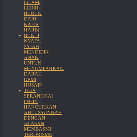
ISLAM,
LEBIH
BURUK
DARI
KAFIR
HARBI
BUKTI
NYATA,
SYIAH
MENDIDIK
ANAK
UNTUK
MENUMPAHKAN
DARAH
DEMI
HUSAIN
TIGA
SERANGKAI
INGIN
HANCURKAN
AHLUSSUNNAH
DENGAN
ALASAN
MEMBASMI
TERORISME