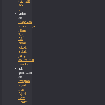
(Bagian
ke-
1)
tarjuni
on
Siapakah
sebenarnya
Nimr
Baqr
Al-
Nimr,
tokoh
Syiah
yang
dieksekusi
Saudi?
adi
gunawan
on
Imigran
Syiah
Iran
Ajarkan
Cara
Shalat