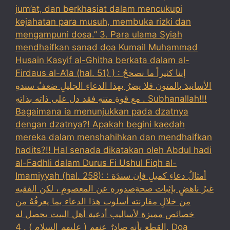
jum’at, dan berkhasiat dalam mencukupi
kejahatan para musuh, membuka rizki dan
mengampuni dosa.” 3. Para ulama Syiah
mendhaifkan sanad doa Kumail Muhammad
Husain Kasyif al-Ghitha berkata dalam al-
Firdaus al-A’la (hal. 51) ) : إننا كثيراً ما نصححُ
الأسانيدَ بالمتون فلا يضرُ بهذا الدعاءِ الجليلِ ضعفُ سندهِ
مع قوةِ متنهِ فقد دل على ذاته بذاتهِ . Subhanallah!!!
Bagaimana ia menunjukkan pada dzatnya
dengan dzatnya?! Apakah begini kaedah
mereka dalam menshahihkan dan mendhaifkan
hadits?!! Hal senada dikatakan oleh Abdul hadi
al-Fadhli dalam Durus Fi Ushul Fiqh al-
Imamiyyah (hal. 258): : أمثالُ دعاءِ كميلِ فإن سندَهَ
غيرُ ناهضٍ بإثبات صحةِصدورهِ عن المعصومِ ، لكن الفقيه
من خلالِ مقارنته أسلوب هذا الدعاء بما يعرفُهُ من
خصائص مميزة لأساليب أدعية أهل البيت يحصل له
القطع بأنه صادرٌ عنهم ( عليهم السلام ) . 4. Doa