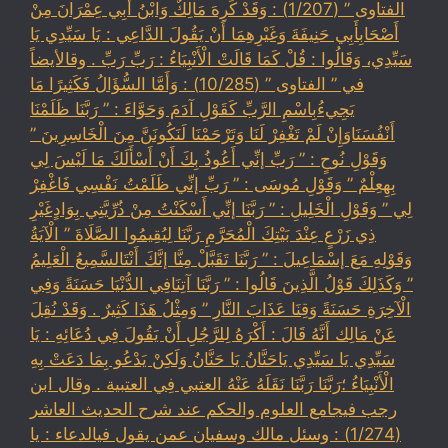
الفتاوى ” (1/207) : وَقَدْ كَرِهَ مَالِكٌ وَابْنُ أَبِي عِمْرَانَ مِنْ
أَصْحَابِأَبِي حَنِيفَةَ وَغَيْرِهِمَا أَنْ يَقُولَ الدَّاعِي : يَا سَيِّدِي يَا
سَيِّدِي، وَقَالُوا : قُلْ كَمَا قَالَتْ الْأَنْبِيَاءُ : رَبِّ رَبِّ . وقالأيضاً
في ” الفتاوى ” (10/285) : وَأَمَّا السُّؤَالُ فَكَثِيرًا مَا
يَجِيءُبِاسْمِ الرَّبِّ كَقَوْلِ آدَمَ وَحَوَّاءَ : ” رَبَّنَا ظَلَمْنَا
أَنْفُسَنَاوَإِنْ لَمْ تَغْفِرْ لَنَا وَتَرْحَمْنَا لَنَكُونَنَّ مِنَ الْخَاسِرِينَ ”
وَقَوْلِ نُوحٍ : ” رَبِّ إنِّي أَعُوذُ بِكَ أَنْ أَسْأَلَكَ مَا لَيْسَ لِي
بِهِعِلْمٌ ” وَقَوْلِ مُوسَى : ” رَبِّ إنِّي ظَلَمْتُ نَفْسِي فَاغْفِرْ
لِي ” وَقَوْلِ الْخَلِيلِ : ” رَبَّنَا إنِّي أَسْكَنْتُ مِنْ ذُرِّيَّتِي بِوَادٍغَيْرِ
ذِي زَرْعٍ عِنْدَ بَيْتِكَ الْمُحَرَّمِ رَبَّنَا لِيُقِيمُوا الصَّلَاةَ ” الْآيَةُ
وَقَوْلِهِ مَعَ إسْمَاعِيلَ : ” رَبَّنَا تَقَبَّلْ مِنَّا إنَّكَ أَنْتَالسَّمِيعُ الْعَلِيمُ
” وَكَذَلِكَ قَوْلُ الَّذِينَ قَالُوا : ” رَبَّنَا آتِنَافِي الدُّنْيَا حَسَنَةً وَفِي
الْآخِرَةِ حَسَنَةً وَقِنَا عَذَابَ النَّارِ ” وَمِثْلُ هَذَا كَثِيرٌ . وَقَدْ نُقِلَ
عَنْ مَالِك أَنَّهُ قَالَ : أَكْرَهُ لِلرَّجُلِ أَنْ يَقُولَ فِي دُعَائِهِ : يَا
سَيِّدِي يَا سَيِّدِي يَاحَنَّانُ يَا حَنَّانُ وَلَكِنْ يَدْعُو بِمَا دَعَتْ بِهِ
الْأَنْبِيَاءُ ؛رَبَّنَا رَبَّنَا نَقَلَهُ عَنْهُ العتبي فِي العتبية . وقال ابن
رجب فيجامع العلوم والحكم عند شرح الحديث العاشر
(1/274) : وسئل مالك وسفيان عمن يقول فيالدعاء : يا