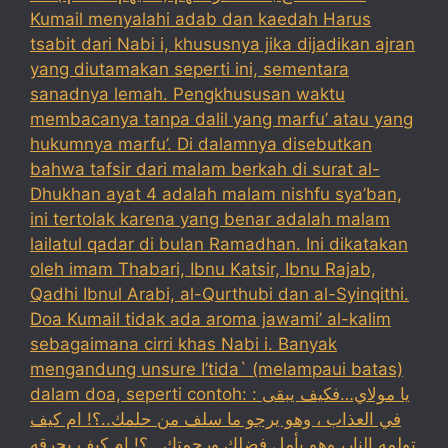
Kumail menyalahi adab dan kaedah Harus
tsabit dari Nabi i, khususnya jika dijadikan ajran
yang diutamakan seperti ini, sementara
sanadnya lemah. Pengkhususan waktu
membacanya tanpa dalil yang marfu’ atau yang
hukumnya marfu’. Di dalamnya disebutkan
bahwa tafsir dari malam berkah di surat al-
Dhukhan ayat 4 adalah malam nishfu sya’ban,
ini tertolak karena yang benar adalah malam
lailatul qadar di bulan Ramadhan. Ini dikatakan
oleh imam Thabari, Ibnu Katsir, Ibnu Rajab,
Qadhi Ibnul Arabi, al-Qurthubi dan al-Syinqithi.
Doa Kumail tidak ada aroma jawami’ al-kalim
sebagaimana cirri khas Nabi i. Banyak
mengandung unsure I’tida` (melampaui batas)
dalam doa, seperti contoh: : يا مولاي…فكيف يبقى
في العذاب ، وهو يرجو ما سلف من حلمك..؟! ام كيف
تولمه النار، وهو يأمل فضلك ورحمتك ..؟! ام كيف يحرقه