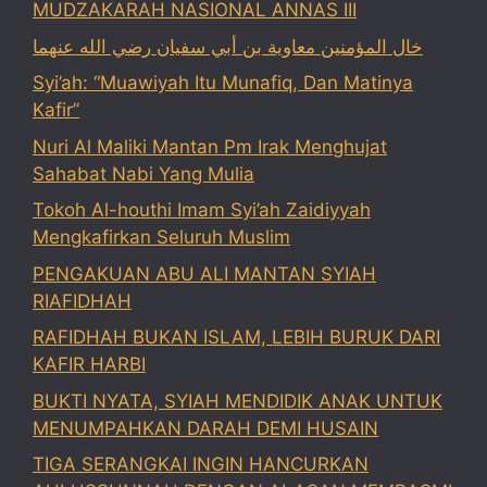
MUDZAKARAH NASIONAL ANNAS III
خال المؤمنين معاوية بن أبي سفيان رضي الله عنهما
Syi’ah: “Muawiyah Itu Munafiq, Dan Matinya
Kafir”
Nuri Al Maliki Mantan Pm Irak Menghujat
Sahabat Nabi Yang Mulia
Tokoh Al-houthi Imam Syi’ah Zaidiyyah
Mengkafirkan Seluruh Muslim
PENGAKUAN ABU ALI MANTAN SYIAH
RIAFIDHAH
RAFIDHAH BUKAN ISLAM, LEBIH BURUK DARI
KAFIR HARBI
BUKTI NYATA, SYIAH MENDIDIK ANAK UNTUK
MENUMPAHKAN DARAH DEMI HUSAIN
TIGA SERANGKAI INGIN HANCURKAN