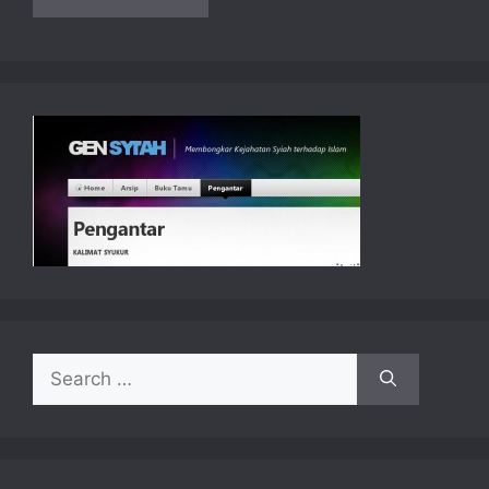
Search
for: