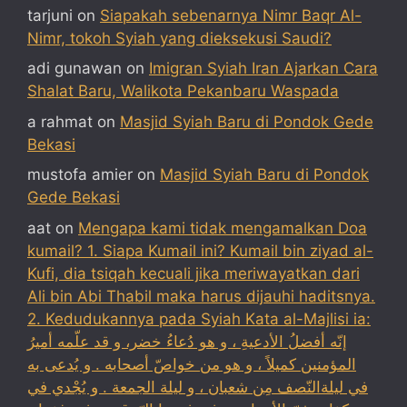
tarjuni
on
Siapakah sebenarnya Nimr Baqr Al-
Nimr, tokoh Syiah yang dieksekusi Saudi?
adi gunawan
on
Imigran Syiah Iran Ajarkan Cara
Shalat Baru, Walikota Pekanbaru Waspada
a rahmat
on
Masjid Syiah Baru di Pondok Gede
Bekasi
mustofa amier
on
Masjid Syiah Baru di Pondok
Gede Bekasi
aat
on
Mengapa kami tidak mengamalkan Doa
kumail? 1. Siapa Kumail ini? Kumail bin ziyad al-
Kufi, dia tsiqah kecuali jika meriwayatkan dari
Ali bin Abi Thabil maka harus dijauhi haditsnya.
2. Kedudukannya pada Syiah Kata al-Majlisi ia:
إنّه أفضلُ الأدعيةِ ، و هو دُعاءُ خضر، و قد علّمه أميرُ
المؤمنين كميلاً ، و هو من خواصّ أصحابه . و يُدعى به
في ليلةالنّصف مِن شعبان ، و ليلة الجمعة . و يُجْدي في