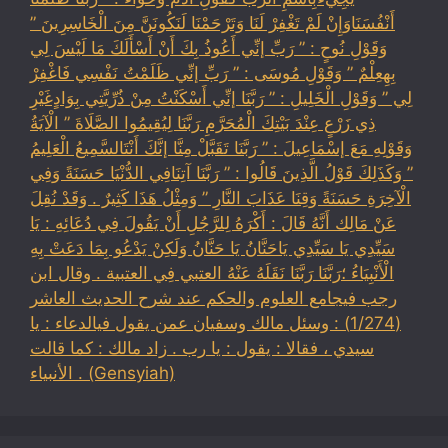
أَنْفُسَنَاوَإِنْ لَمْ تَغْفِرْ لَنَا وَتَرْحَمْنَا لَنَكُونَنَّ مِنَ الْخَاسِرِينَ ”
وَقَوْلِ نُوحٍ : ” رَبِّ إنِّي أَعُوذُ بِكَ أَنْ أَسْأَلَكَ مَا لَيْسَ لِي
بِهِعِلْمٌ ” وَقَوْلِ مُوسَى : ” رَبِّ إنِّي ظَلَمْتُ نَفْسِي فَاغْفِرْ
لِي ” وَقَوْلِ الْخَلِيلِ : ” رَبَّنَا إنِّي أَسْكَنْتُ مِنْ ذُرِّيَّتِي بِوَادٍغَيْرِ
ذِي زَرْعٍ عِنْدَ بَيْتِكَ الْمُحَرَّمِ رَبَّنَا لِيُقِيمُوا الصَّلَاةَ ” الْآيَةُ
وَقَوْلِهِ مَعَ إسْمَاعِيلَ : ” رَبَّنَا تَقَبَّلْ مِنَّا إنَّكَ أَنْتَالسَّمِيعُ الْعَلِيمُ
” وَكَذَلِكَ قَوْلُ الَّذِينَ قَالُوا : ” رَبَّنَا آتِنَافِي الدُّنْيَا حَسَنَةً وَفِي
الْآخِرَةِ حَسَنَةً وَقِنَا عَذَابَ النَّارِ ” وَمِثْلُ هَذَا كَثِيرٌ . وَقَدْ نُقِلَ
عَنْ مَالِك أَنَّهُ قَالَ : أَكْرَهُ لِلرَّجُلِ أَنْ يَقُولَ فِي دُعَائِهِ : يَا
سَيِّدِي يَا سَيِّدِي يَاحَنَّانُ يَا حَنَّانُ وَلَكِنْ يَدْعُو بِمَا دَعَتْ بِهِ
الْأَنْبِيَاءُ ؛رَبَّنَا رَبَّنَا نَقَلَهُ عَنْهُ العتبي فِي العتبية . وقال ابن
رجب فيجامع العلوم والحكم عند شرح الحديث العاشر
(1/274) : وسئل مالك وسفيان عمن يقول فيالدعاء : يا
سيدي ، فقالا : يقول : يا رب . زاد مالك : كما قالت
الأنبياء . (Gensyiah)