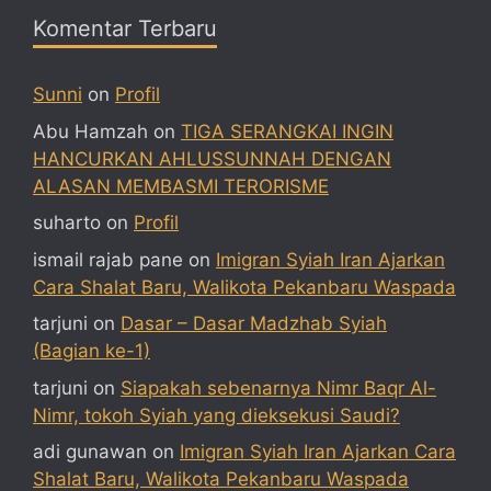
Komentar Terbaru
Sunni
on
Profil
Abu Hamzah
on
TIGA SERANGKAI INGIN
HANCURKAN AHLUSSUNNAH DENGAN
ALASAN MEMBASMI TERORISME
suharto
on
Profil
ismail rajab pane
on
Imigran Syiah Iran Ajarkan
Cara Shalat Baru, Walikota Pekanbaru Waspada
tarjuni
on
Dasar – Dasar Madzhab Syiah
(Bagian ke-1)
tarjuni
on
Siapakah sebenarnya Nimr Baqr Al-
Nimr, tokoh Syiah yang dieksekusi Saudi?
adi gunawan
on
Imigran Syiah Iran Ajarkan Cara
Shalat Baru, Walikota Pekanbaru Waspada