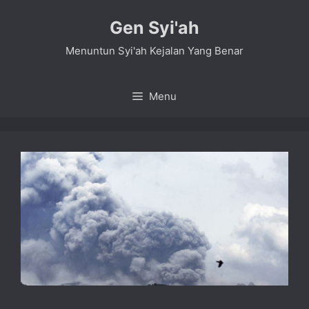
Skip
Gen Syi'ah
to
content
Menuntun Syi'ah Kejalan Yang Benar
Menu