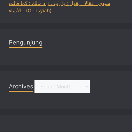
سيدي ، فقالا : يقول : يا رب . زاد مالك : كما قالت
الأنبياء . (Gensyiah)
Pengunjung
Archives
Archives