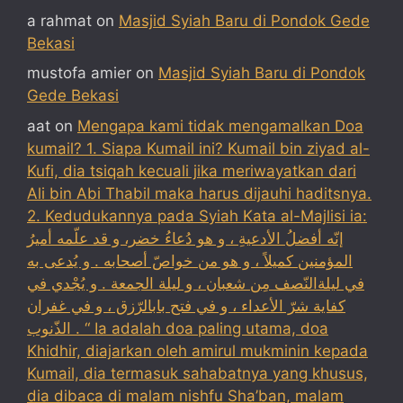
a rahmat
on
Masjid Syiah Baru di Pondok Gede
Bekasi
mustofa amier
on
Masjid Syiah Baru di Pondok
Gede Bekasi
aat
on
Mengapa kami tidak mengamalkan Doa
kumail? 1. Siapa Kumail ini? Kumail bin ziyad al-
Kufi, dia tsiqah kecuali jika meriwayatkan dari
Ali bin Abi Thabil maka harus dijauhi haditsnya.
2. Kedudukannya pada Syiah Kata al-Majlisi ia:
إنّه أفضلُ الأدعيةِ ، و هو دُعاءُ خضر، و قد علّمه أميرُ
المؤمنين كميلاً ، و هو من خواصّ أصحابه . و يُدعى به
في ليلةالنّصف مِن شعبان ، و ليلة الجمعة . و يُجْدي في
كفاية شرّ الأعداء ، و في فتح بابالرّزق ، و في غفران
الذّنوب . “ Ia adalah doa paling utama, doa
Khidhir, diajarkan oleh amirul mukminin kepada
Kumail, dia termasuk sahabatnya yang khusus,
dia dibaca di malam nishfu Sha’ban, malam