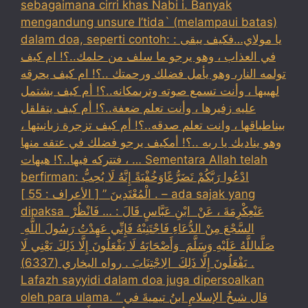
sebagaimana cirri khas Nabi i. Banyak
mengandung unsure I’tida` (melampaui batas)
dalam doa, seperti contoh: : يا مولاي…فكيف يبقى
في العذاب ، وهو يرجو ما سلف من حلمك..؟! ام كيف
تولمه النار، وهو يأمل فضلك ورحمتك ..؟! ام كيف يحرقه
لهيبها ، وأنت تسمع صوته وترىمكانه..؟! أم كيف بشتمل
عليه زفيرها ، وأنت تعلم ضعفة..؟! أم كيف يتقلقل
بيناطباقها ، وانت تعلم صدقه..؟! أم كيف تزجرة زبانيتها ،
وهو يناديك يا ربه ..؟! أمكيف يرجو فضلك في عتقه منها
، فتتركه فيها..؟! هيهات … Sementara Allah telah
berfirman: ادْعُوا رَبَّكُمْ تَضَرُّعًاوَخُفْيَةً إِنَّهُ لَا يُحِبُّ
الْمُعْتَدِينَ ” [ الأعراف : 55 ] . – ada sajak yang
dipaksa ‏عَنْ‏‏عِكْرِمَةَ ‏، ‏عَنْ ‏ ‏ابْنِ عَبَّاسٍ ‏‏قَالَ : … فَانْظُرْ ‏‏
السَّجْعَ ‏‏مِنْ الدُّعَاءِ فَاجْتَنِبْهُ فَإِنِّي عَهِدْتُ رَسُولَ اللَّهِ ‏
‏صَلَّىاللَّهُ عَلَيْهِ وَسَلَّمَ ‏ ‏وَأَصْحَابَهُ لَا يَفْعَلُونَ إِلَّا ذَلِكَ ‏‏يَعْنِي لَا
يَفْعَلُونَ إِلَّا ذَلِكَ ‏ ‏الِاجْتِنَابَ . رواه البخاري (6337) .
Lafazh sayyidi dalam doa juga dipersoalkan
oleh para ulama. قال شيخُ الإسلامِ ابنُ تيميةَ في ”