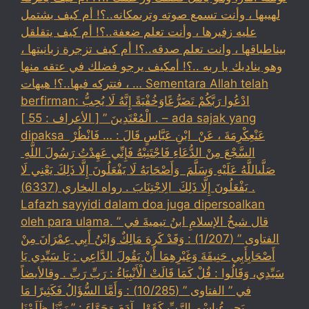
لهيبها ، وأنت تسمع صوته وترىمكانه..؟! أم كيف بشتمل
عليه زفيرها ، وأنت تعلم ضعفة..؟! أم كيف يتقلقل
بيناطباقها ، وانت تعلم صدقه..؟! أم كيف تزجرة زبانيتها ،
وهو يناديك يا ربه ..؟! أمكيف يرجو فضلك في عتقه منها
، فتتركه فيها..؟! هيهات … Sementara Allah telah
berfirman: ادْعُوا رَبَّكُمْ تَضَرُّعًاوَخُفْيَةً إِنَّهُ لَا يُحِبُّ
الْمُعْتَدِينَ ” [ الأعراف : 55 ] . – ada sajak yang
dipaksa ‏عَنْ‏‏عِكْرِمَةَ ‏، ‏عَنْ ‏ ‏ابْنِ عَبَّاسٍ ‏‏قَالَ : … فَانْظُرْ ‏‏
السَّجْعَ ‏‏مِنْ الدُّعَاءِ فَاجْتَنِبْهُ فَإِنِّي عَهِدْتُ رَسُولَ اللَّهِ ‏
‏صَلَّىاللَّهُ عَلَيْهِ وَسَلَّمَ ‏ ‏وَأَصْحَابَهُ لَا يَفْعَلُونَ إِلَّا ذَلِكَ ‏‏يَعْنِي لَا
يَفْعَلُونَ إِلَّا ذَلِكَ ‏ ‏الِاجْتِنَابَ . رواه البخاري (6337) .
Lafazh sayyidi dalam doa juga dipersoalkan
oleh para ulama. قال شيخُ الإسلامِ ابنُ تيميةَ في ”
الفتاوى ” (1/207) : وَقَدْ كَرِهَ مَالِكٌ وَابْنُ أَبِي عِمْرَانَ مِنْ
أَصْحَابِأَبِي حَنِيفَةَ وَغَيْرِهِمَا أَنْ يَقُولَ الدَّاعِي : يَا سَيِّدِي يَا
سَيِّدِي، وَقَالُوا : قُلْ كَمَا قَالَتْ الْأَنْبِيَاءُ : رَبِّ رَبِّ . وقالأيضاً
في ” الفتاوى ” (10/285) : وَأَمَّا السُّؤَالُ فَكَثِيرًا مَا
يَجِيءُبِاسْمِ الرَّبِّ كَقَوْلِ آدَمَ وَحَوَّاءَ : ” رَبَّنَا ظَلَمْنَا