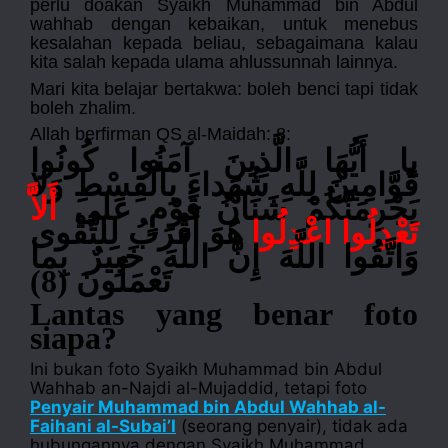
perlu doakan Syaikh Muhammad bin Abdul
wahhab dengan kebaikan, untuk menebus
kesalahan kepada beliau, sebagaimana kalau
kita salah kepada ulama ahlussunnah lainnya.
Mari kita belajar bertakwa: boleh benci tapi tidak
boleh zhalim.
Allah berfirman QS al-Maidah: 8:
يا أَيُّهَا الَّذِينَ آمَنُوا كُونُوا
قَوَّامِينَ لِلَّهِ شُهَداءَ بِالْقِسْطِ وَلا
يَجْرِمَنَّكُمْ شَنَآنُ قَوْمٍ عَلى
أَلاَّ
تَعْدِلُوا اعْدِلُوا
هُوَ أَقْرَبُ لِلتَّقْوى
وَاتَّقُوا اللَّهَ إِنَّ اللَّهَ خَبِيرٌ بِما
(8)
تَعْمَلُونَ
Lantas yang benar foto
siapa?
Ini bukan foto Syaikh Muhammad bin Abdul
Wahhab an-Najdi al-Mujaddid, tetapi foto
Penyair Muhammad bin Abdul Wahhab al-
Faihani al-Subai’I
(seorang penyair), tidak ada
hubungannya dengan Syaikh Muhammad.