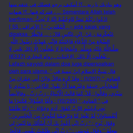
وهو يناديك يا ربه ..؟! أمكيف يرجو فضلك في عتقه منها
، فتتركه فيها..؟! هيهات … Sementara Allah telah
berfirman: ادْعُوا رَبَّكُمْ تَضَرُّعًاوَخُفْيَةً إِنَّهُ لَا يُحِبُّ
الْمُعْتَدِينَ ” [ الأعراف : 55 ] . – ada sajak yang
dipaksa ‏عَنْ‏‏عِكْرِمَةَ ‏، ‏عَنْ ‏ ‏ابْنِ عَبَّاسٍ ‏‏قَالَ : … فَانْظُرْ ‏‏
السَّجْعَ ‏‏مِنْ الدُّعَاءِ فَاجْتَنِبْهُ فَإِنِّي عَهِدْتُ رَسُولَ اللَّهِ ‏
‏صَلَّىاللَّهُ عَلَيْهِ وَسَلَّمَ ‏ ‏وَأَصْحَابَهُ لَا يَفْعَلُونَ إِلَّا ذَلِكَ ‏‏يَعْنِي لَا
يَفْعَلُونَ إِلَّا ذَلِكَ ‏ ‏الِاجْتِنَابَ . رواه البخاري (6337) .
Lafazh sayyidi dalam doa juga dipersoalkan
oleh para ulama. قال شيخُ الإسلامِ ابنُ تيميةَ في ”
الفتاوى ” (1/207) : وَقَدْ كَرِهَ مَالِكٌ وَابْنُ أَبِي عِمْرَانَ مِنْ
أَصْحَابِأَبِي حَنِيفَةَ وَغَيْرِهِمَا أَنْ يَقُولَ الدَّاعِي : يَا سَيِّدِي يَا
سَيِّدِي، وَقَالُوا : قُلْ كَمَا قَالَتْ الْأَنْبِيَاءُ : رَبِّ رَبِّ . وقالأيضاً
في ” الفتاوى ” (10/285) : وَأَمَّا السُّؤَالُ فَكَثِيرًا مَا
يَجِيءُبِاسْمِ الرَّبِّ كَقَوْلِ آدَمَ وَحَوَّاءَ : ” رَبَّنَا ظَلَمْنَا
أَنْفُسَنَاوَإِنْ لَمْ تَغْفِرْ لَنَا وَتَرْحَمْنَا لَنَكُونَنَّ مِنَ الْخَاسِرِينَ ”
وَقَوْلِ نُوحٍ : ” رَبِّ إنِّي أَعُوذُ بِكَ أَنْ أَسْأَلَكَ مَا لَيْسَ لِي
بِهِعِلْمٌ ” وَقَوْلِ مُوسَى : ” رَبِّ إنِّي ظَلَمْتُ نَفْسِي فَاغْفِرْ