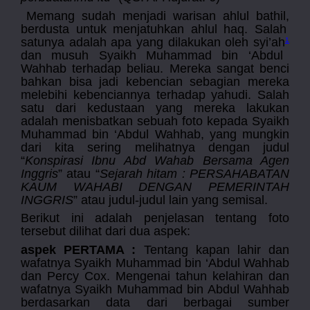
Memang sudah menjadi warisan ahlul bathil
,
berdusta untuk menjatuhkan ahlul haq. Salah
satunya adalah apa yang dilakukan oleh syi’ah
1
dan musuh Syaikh Muhammad bin ‘Abdul
Wahhab terhadap beliau. M
ereka
sangat benci
bahkan bisa jadi kebencian sebagian mereka
melebihi kebencian
nya
terhadap yahudi. Salah
satu dari kedustaan yang mereka lakukan
adalah menisbatkan sebuah foto kepada Syaikh
Muhammad bin ‘Abdul Wahhab, yang mungkin
dari kita sering melihatnya dengan judul
“
Konspirasi Ibnu Abd Wahab Bersama Agen
Inggris
” atau “
Sejarah hitam : PERSAHABATAN
KAUM WAHABI DENGAN PEMERINTAH
INGGRIS
” atau judul-judul lain yang semisal.
Berikut ini adalah penjelasan tentang foto
tersebut
dilihat dari dua aspek:
aspek
PERTAMA :
Tentang kapan lahir dan
wafatnya Syaikh Muhammad bin ‘Abdul Wahhab
dan Percy Cox. Mengenai tahun kelahiran dan
wafatnya Syaikh Muhammad bin Abdul Wahhab
berdasarkan data dari berbagai sumber