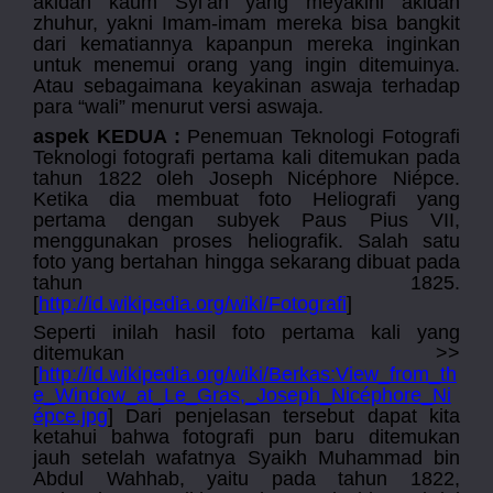
akidah kaum Syi’ah yang meyakini akidah
zhuhur, yakni Imam-imam mereka bisa bangkit
dari kematiannya kapanpun mereka inginkan
untuk menemui orang yang ingin ditemuinya.
Atau sebagaimana keyakinan aswaja terhadap
para “wali” menurut versi aswaja.
aspek KEDUA :
Penemuan Teknologi Fotografi
Teknologi fotografi pertama kali ditemukan pada
tahun 1822 oleh Joseph Nicéphore Niépce.
Ketika dia membuat foto Heliografi yang
pertama dengan subyek Paus Pius VII,
menggunakan proses heliografik. Salah satu
foto yang bertahan hingga sekarang dibuat pada
tahun 1825.
[
http://id.wikipedia.org/wiki/Fotografi
]
Seperti inilah hasil foto pertama kali yang
ditemukan >>
[
http://id.wikipedia.org/wiki/Berkas:View_from_th
e_Window_at_Le_Gras,_Joseph_Nicéphore_Ni
épce.jpg
] Dari penjelasan tersebut dapat kita
ketahui bahwa fotografi pun baru ditemukan
jauh setelah wafatnya Syaikh Muhammad bin
Abdul Wahhab, yaitu pada tahun 1822,