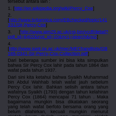
tersebut antara lain :
1.
[
http://en.wikipedia.org/wiki/Percy_Cox
]
2.
[
http://www.britannica.com/EBchecked/topic/141
331/Sir-Percy-Cox
]
3.
[
http://www.aim25.ac.uk/cgi-bin/vcdf/detail?
coll_id=6402&inst_id=10&nv1=search&nv2
]
4.
[
http://www.sant.ox.ac.uk/mec/MEChandlists/GB
165-0341-Sir-Percy-Cox-Collection.pdf
]
Dari beberapa sumber ini bisa kita simpulkan
bahwa Sir Percy Cox lahir pada tahun 1864 dan
wafat pada tahun 1937.
Dari sini kita ketahui bahwa Syaikh Muhammad
bin Abdul Wahhab telah wafat jauh sebelum
Percy Cox lahir. Bahkan selisih antara tahun
wafatnya Syaikh (1793) dengan tahun kelahiran
Percy Cox (1864) mencapai 71 tahun . Maka
bagaimana mungkin bisa dikatakan seorang
yang telah wafat berfoto bersama orang yang
belum dilahirkan, kecuali mungkin menurut