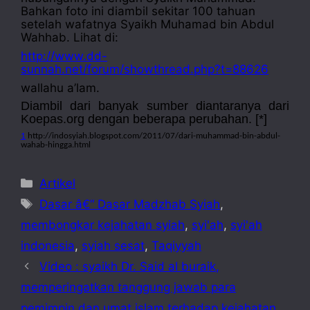
Bahkan foto ini diambil sekitar 100 tahuan
setelah wafatnya Syaikh Muhamad bin Abdul
Wahhab. Lihat di:
http://www.dd-
sunnah.net/forum/showthread.php?t=88626
wallahu a’lam.
Diambil dari banyak sumber diantaranya dari
Koepas.org dengan
beberapa pe
rubahan
. [*]
1
http://indosyiah.blogspot.com/2011/07/dari-muhammad-bin-abdul-
wahab-hingga.html
Categories
Artikel
Tags
Dasar â€“ Dasar Madzhab Syiah
,
membongkar kejahatan syiah
,
syi'ah
,
syi'ah
indonesia
,
syiah sesat
,
Taqiyyah
Video : syaikh Dr. Said al buraik,
memperingatkan tanggung jawab para
pemimpin dan umat islam terhadap kejahatan