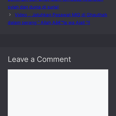
syiah dan dunia di suria!
Video .. Jatuhkan Pesawat MIG di Ghauthah
dalam perang ” Allah Aâ€™la wa Ajall “!!
Leave a Comment
Comment