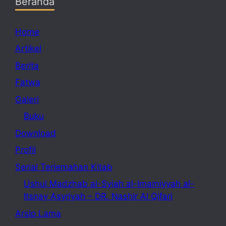
Beranda
Home
Artikel
Berita
Fatwa
Galeri
Buku
Download
Profil
Serial Terjemahan Kitab
Ushul Madzhab al-Syiah al-Imamiyyah al-
Itsnay Asyriyah – DR. Nashir Al Qifari
Arsip Lama