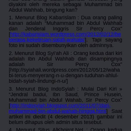
diyakini oleh mereka sebagai Muhammad bin
Abdul Wahhab, bingung kan?
1. Menurut Blog KabarIslam : Dua orang paling
kanan adalah “Muhammad bin Abdul Wahhab
dan Jenderal Inggris Sir Percy Cox”
[
http://kabarislam.wordpress.com/2012/02/12/be
berapa-kekeliruan-salafi-wahabi/
]. Tapi sayang
foto ini sudah disembunyikan oleh adminnya.
2. Menurut Blog Syi’ah Ali : Orang kedua dari kiri
adalah Ibn Abdul Wahhab dan disampingnya
adalah Sir Percy Cox”
[http://syiahali.wordpress.com/2012/05/12/waha
bi-terus-menyerang-n-u-dengan-tuduhan-ahlul-
bidah-syiah-lindungi-n-u/]
3. Menurut Blog IndoSyiah : Mulai Dari Kiri »
“Jendral badui, Ibn Saud, Prince Husein,
Muhammad bin Abdul Wahab, Sir Percy Cox”
[
http://indosyiah.blogspot.com/2011/07/dari-
muhammad-bin-abdul-wahab-hingga.html
] Saat
artikel ini di
edit (4 desember 2013)
gambar ini
belum dihapus oleh admin situs tesebut.
4. Menurut Situs AlKhoirot.Net : Orang kedua