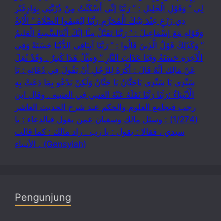
لِي ” وَقَوْلِ الْخَلِيلِ : ” رَبَّنَا إنِّي أَسْكَنْتُ مِنْ ذُرِّيَّتِي بِوَادٍغَيْرِ
ذِي زَرْعٍ عِنْدَ بَيْتِكَ الْمُحَرَّمِ رَبَّنَا لِيُقِيمُوا الصَّلَاةَ ” الْآيَةُ
وَقَوْلِهِ مَعَ إسْمَاعِيلَ : ” رَبَّنَا تَقَبَّلْ مِنَّا إنَّكَ أَنْتَالسَّمِيعُ الْعَلِيمُ
” وَكَذَلِكَ قَوْلُ الَّذِينَ قَالُوا : ” رَبَّنَا آتِنَافِي الدُّنْيَا حَسَنَةً وَفِي
الْآخِرَةِ حَسَنَةً وَقِنَا عَذَابَ النَّارِ ” وَمِثْلُ هَذَا كَثِيرٌ . وَقَدْ نُقِلَ
عَنْ مَالِك أَنَّهُ قَالَ : أَكْرَهُ لِلرَّجُلِ أَنْ يَقُولَ فِي دُعَائِهِ : يَا
سَيِّدِي يَا سَيِّدِي يَاحَنَّانُ يَا حَنَّانُ وَلَكِنْ يَدْعُو بِمَا دَعَتْ بِهِ
الْأَنْبِيَاءُ ؛رَبَّنَا رَبَّنَا نَقَلَهُ عَنْهُ العتبي فِي العتبية . وقال ابن
رجب فيجامع العلوم والحكم عند شرح الحديث العاشر
(1/274) : وسئل مالك وسفيان عمن يقول فيالدعاء : يا
سيدي ، فقالا : يقول : يا رب . زاد مالك : كما قالت
الأنبياء . (Gensyiah)
Pengunjung