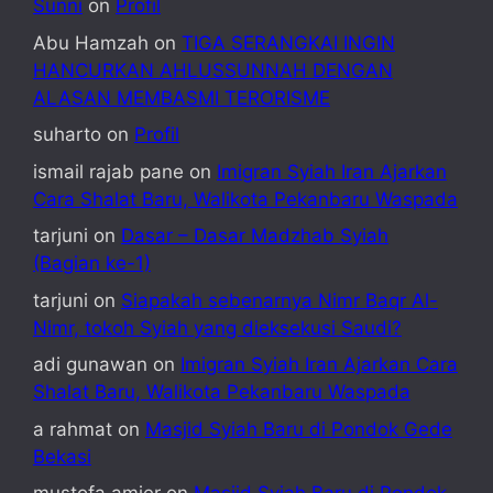
Sunni
on
Profil
Abu Hamzah
on
TIGA SERANGKAI INGIN
HANCURKAN AHLUSSUNNAH DENGAN
ALASAN MEMBASMI TERORISME
suharto
on
Profil
ismail rajab pane
on
Imigran Syiah Iran Ajarkan
Cara Shalat Baru, Walikota Pekanbaru Waspada
tarjuni
on
Dasar – Dasar Madzhab Syiah
(Bagian ke-1)
tarjuni
on
Siapakah sebenarnya Nimr Baqr Al-
Nimr, tokoh Syiah yang dieksekusi Saudi?
adi gunawan
on
Imigran Syiah Iran Ajarkan Cara
Shalat Baru, Walikota Pekanbaru Waspada
a rahmat
on
Masjid Syiah Baru di Pondok Gede
Bekasi