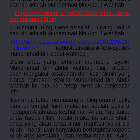
dari kiri adalah Muhammad bin Abdul Wahhab
. [
http://www.alkhoirot.net/2011/12/nama-ulama-
wahabi-salafi.html
]
5. Menurut Blog Generasisalaf : Orang kedua
dari kiri adalah Muhammad bin Abdul Wahhab.
[
http://generasisalaf.wordpress.com/2012/09/15/
hello-world/
] kedustaan-dibalik-foto-syaikh-
muhammad-bin-abdul-wahhab
Disini anda yang terlanjur membenci syaikh
Muhammad bin abdul wahhab diuji, apakah
akan mengakui kesalahan dan kezhalimin yang
diatas namakan Syaikh Muhammad bin Abdul
wahhab ini, ataukah tetap
menolak penjelasan
ini?
Jika anda tetap memasang di blog atau di buku
atau di tempat lain, maka itu adalah bukti di
hadapan Allah atas kezhaliman Anda. Tapi kalau
anda hapus lillahi ta’ala maka itu amal shalih
anda yang akan anda ambil manfaatnya di sisi
Allah
nanti. Dan banyaklah beristighfar kepada

Allah atas kesalahan dan kezhaliman ini. Kalau