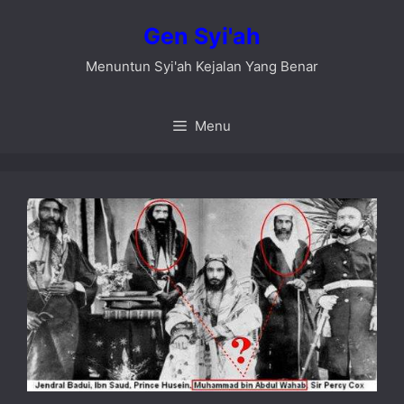
Skip
Gen Syi'ah
to
content
Menuntun Syi'ah Kejalan Yang Benar
Menu