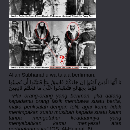
Allah Subhanahu wa ta’ala berfirman:
يَا أَيُّهَا الَّذِينَ آمَنُوا إِن جَاءكُمْ فَاسِقٌ بِنَبَأٍ فَتَبَيَّنُوا أَن تُصِيبُوا
قَوْماً بِجَهَالَةٍ فَتُصْبِحُوا عَلَى مَا فَعَلْتُمْ نَادِمِينَ
Hai orang-orang yang beriman, jika datang
“
kepadamu orang fasik membawa suatu berita,
maka periksalah dengan teliti agar kamu tidak
menimpakan suatu musibah kepada suatu kaum
tanpa mengetahui keadaannya yang
menyebabkan kamu menyesal atas
perbuatanmu itu”
(QS. Al-Hujurat: 6)