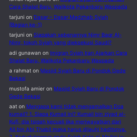
Cara Shalat Baru, Walikota Pekanbaru Waspada
tarjuni
on
Dasar – Dasar Madzhab Syiah
(Bagian ke-1)
tarjuni
on
Siapakah sebenarnya Nimr Baqr Al-
Nimr, tokoh Syiah yang dieksekusi Saudi?
adi gunawan
on
Imigran Syiah Iran Ajarkan Cara
Shalat Baru, Walikota Pekanbaru Waspada
a rahmat
on
Masjid Syiah Baru di Pondok Gede
Bekasi
mustofa amier
on
Masjid Syiah Baru di Pondok
Gede Bekasi
aat
on
Mengapa kami tidak mengamalkan Doa
kumail? 1. Siapa Kumail ini? Kumail bin ziyad al-
Kufi, dia tsiqah kecuali jika meriwayatkan dari
Ali bin Abi Thabil maka harus dijauhi haditsnya.