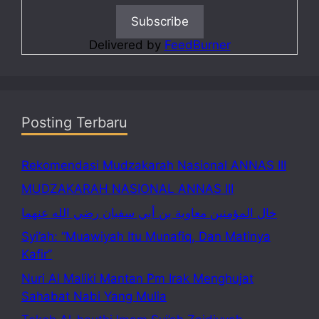
Delivered by
FeedBurner
Posting Terbaru
Rekomendasi Mudzakarah Nasional ANNAS III
MUDZAKARAH NASIONAL ANNAS III
خال المؤمنين معاوية بن أبي سفيان رضي الله عنهما
Syi’ah: “Muawiyah Itu Munafiq, Dan Matinya
Kafir”
Nuri Al Maliki Mantan Pm Irak Menghujat
Sahabat Nabi Yang Mulia