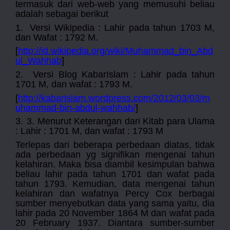
termasuk dari web-web yang memusuhi beliau
adalah sebagai berikut
1.
Versi Wikipedia : Lahir pada tahun 1703 M,
dan Wafat : 1792 M.
[
http://id.wikipedia.org/wiki/Muhammad_bin_Abd
ul_Wahhab
]
2.
Versi Blog KabarIslam : Lahir pada tahun
1701 M, dan wafat : 1793 M.
[
http://kabarislam.wordpress.com/2012/03/03/m
uhammad-bin-abdul-wahhab/
]
3.
3. Menurut Keterangan dari Kitab para Ulama
: Lahir : 1701 M, dan wafat : 1793 M
Terlepas dari beberapa perbedaan diatas, tidak
ada perbedaan yg signifikan mengenai tahun
kelahiran. Maka bisa diambil kesimpulan bahwa
beliau lahir pada tahun 1701 dan wafat pada
tahun 1793. Kemudian, data mengenai tahun
kelahiran dan wafatnya Percy Cox berbagai
sumber menyebutkan data yang sama yaitu, dia
lahir pada 20 November 1864 M dan wafat pada
20 February 1937. Diantara sumber-sumber