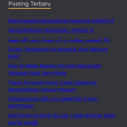
Posting Terbaru
Rekomendasi Mudzakarah Nasional ANNAS III
MUDZAKARAH NASIONAL ANNAS III
خال المؤمنين معاوية بن أبي سفيان رضي الله عنهما
Syi’ah: “Muawiyah Itu Munafiq, Dan Matinya
Kafir”
Nuri Al Maliki Mantan Pm Irak Menghujat
Sahabat Nabi Yang Mulia
Tokoh Al-houthi Imam Syi’ah Zaidiyyah
Mengkafirkan Seluruh Muslim
PENGAKUAN ABU ALI MANTAN SYIAH
RIAFIDHAH
RAFIDHAH BUKAN ISLAM, LEBIH BURUK DARI
KAFIR HARBI