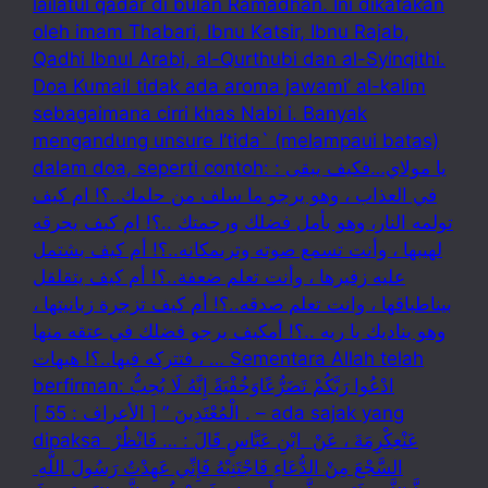
lailatul qadar di bulan Ramadhan. Ini dikatakan
oleh imam Thabari, Ibnu Katsir, Ibnu Rajab,
Qadhi Ibnul Arabi, al-Qurthubi dan al-Syinqithi.
Doa Kumail tidak ada aroma jawami’ al-kalim
sebagaimana cirri khas Nabi i. Banyak
mengandung unsure I’tida` (melampaui batas)
dalam doa, seperti contoh: : يا مولاي…فكيف يبقى
في العذاب ، وهو يرجو ما سلف من حلمك..؟! ام كيف
تولمه النار، وهو يأمل فضلك ورحمتك ..؟! ام كيف يحرقه
لهيبها ، وأنت تسمع صوته وترىمكانه..؟! أم كيف بشتمل
عليه زفيرها ، وأنت تعلم ضعفة..؟! أم كيف يتقلقل
بيناطباقها ، وانت تعلم صدقه..؟! أم كيف تزجرة زبانيتها ،
وهو يناديك يا ربه ..؟! أمكيف يرجو فضلك في عتقه منها
، فتتركه فيها..؟! هيهات … Sementara Allah telah
berfirman: ادْعُوا رَبَّكُمْ تَضَرُّعًاوَخُفْيَةً إِنَّهُ لَا يُحِبُّ
الْمُعْتَدِينَ ” [ الأعراف : 55 ] . – ada sajak yang
dipaksa ‏عَنْ‏‏عِكْرِمَةَ ‏، ‏عَنْ ‏ ‏ابْنِ عَبَّاسٍ ‏‏قَالَ : … فَانْظُرْ ‏‏
السَّجْعَ ‏‏مِنْ الدُّعَاءِ فَاجْتَنِبْهُ فَإِنِّي عَهِدْتُ رَسُولَ اللَّهِ ‏