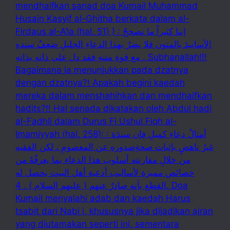
mendhaifkan sanad doa Kumail Muhammad
Husain Kasyif al-Ghitha berkata dalam al-
Firdaus al-A’la (hal. 51) ) : إننا كثيراً ما نصححُ
الأسانيدَ بالمتون فلا يضرُ بهذا الدعاءِ الجليلِ ضعفُ سندهِ
مع قوةِ متنهِ فقد دل على ذاته بذاتهِ . Subhanallah!!!
Bagaimana ia menunjukkan pada dzatnya
dengan dzatnya?! Apakah begini kaedah
mereka dalam menshahihkan dan mendhaifkan
hadits?!! Hal senada dikatakan oleh Abdul hadi
al-Fadhli dalam Durus Fi Ushul Fiqh al-
Imamiyyah (hal. 258): : أمثالُ دعاءِ كميلِ فإن سندَهَ
غيرُ ناهضٍ بإثبات صحةِصدورهِ عن المعصومِ ، لكن الفقيه
من خلالِ مقارنته أسلوب هذا الدعاء بما يعرفُهُ من
خصائص مميزة لأساليب أدعية أهل البيت يحصل له
القطع بأنه صادرٌ عنهم ( عليهم السلام ) . 4. Doa
Kumail menyalahi adab dan kaedah Harus
tsabit dari Nabi i, khususnya jika dijadikan ajran
yang diutamakan seperti ini, sementara